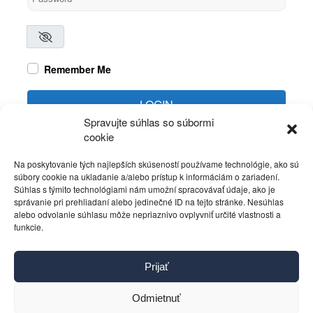
Remember Me
LOGIN
Spravujte súhlas so súbormi
cookie
Create account
Forgot password?
Na poskytovanie tých najlepších skúseností používame technológie, ako sú
súbory cookie na ukladanie a/alebo prístup k informáciám o zariadení.
Súhlas s týmito technológiami nám umožní spracovávať údaje, ako je
správanie pri prehliadaní alebo jedinečné ID na tejto stránke. Nesúhlas
alebo odvolanie súhlasu môže nepriaznivo ovplyvniť určité vlastnosti a
funkcie.
Kontakt
Prijať
Pravidlá používania
Reklama
Odmietnuť
Cookies