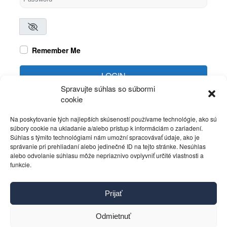
Remember Me
LOGIN
Spravujte súhlas so súbormi
cookie
Create account
Forgot password?
Na poskytovanie tých najlepších skúseností používame technológie, ako sú
súbory cookie na ukladanie a/alebo prístup k informáciám o zariadení.
Súhlas s týmito technológiami nám umožní spracovávať údaje, ako je
správanie pri prehliadaní alebo jedinečné ID na tejto stránke. Nesúhlas
alebo odvolanie súhlasu môže nepriaznivo ovplyvniť určité vlastnosti a
funkcie.
Kontakt
Prijať
Pravidlá používania
Reklama
Odmietnuť
Cookies