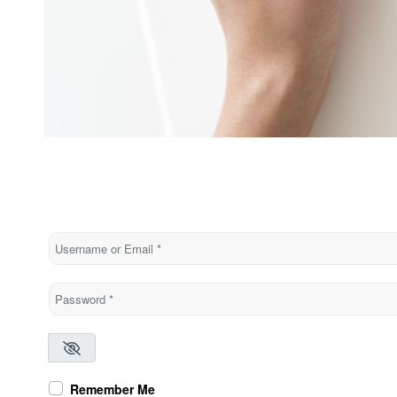
Username or Email
*
Password
*
Remember Me