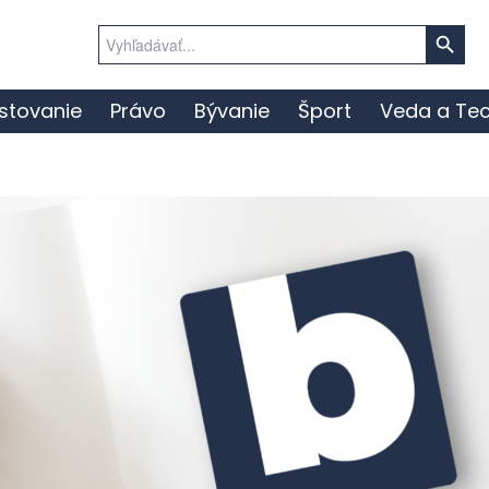
Search Button
Search
for:
stovanie
Právo
Bývanie
Šport
Veda a Tec