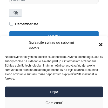
Remember Me
LOGIN
Spravujte súhlas so súbormi
cookie
Create account
Forgot password?
Na poskytovanie tých najlepších skúseností používame technológie, ako sú
súbory cookie na ukladanie a/alebo prístup k informáciám o zariadení.
Súhlas s týmito technológiami nám umožní spracovávať údaje, ako je
správanie pri prehliadaní alebo jedinečné ID na tejto stránke. Nesúhlas
alebo odvolanie súhlasu môže nepriaznivo ovplyvniť určité vlastnosti a
funkcie.
Kontakt
Prijať
Pravidlá používania
Reklama
Odmietnuť
Cookies