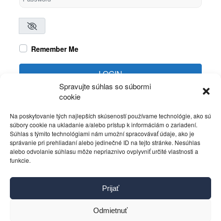
Remember Me
LOGIN
Spravujte súhlas so súbormi
cookie
Create account
Forgot password?
Na poskytovanie tých najlepších skúseností používame technológie, ako sú
súbory cookie na ukladanie a/alebo prístup k informáciám o zariadení.
Súhlas s týmito technológiami nám umožní spracovávať údaje, ako je
správanie pri prehliadaní alebo jedinečné ID na tejto stránke. Nesúhlas
alebo odvolanie súhlasu môže nepriaznivo ovplyvniť určité vlastnosti a
funkcie.
Kontakt
Prijať
Pravidlá používania
Reklama
Odmietnuť
Cookies