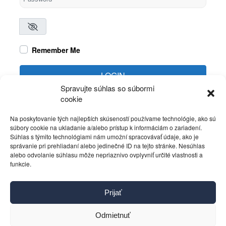
Remember Me
LOGIN
Spravujte súhlas so súbormi
cookie
Create account
Forgot password?
Na poskytovanie tých najlepších skúseností používame technológie, ako sú
súbory cookie na ukladanie a/alebo prístup k informáciám o zariadení.
Súhlas s týmito technológiami nám umožní spracovávať údaje, ako je
správanie pri prehliadaní alebo jedinečné ID na tejto stránke. Nesúhlas
alebo odvolanie súhlasu môže nepriaznivo ovplyvniť určité vlastnosti a
funkcie.
Kontakt
Prijať
Pravidlá používania
Reklama
Odmietnuť
Cookies