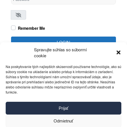
Remember Me
LOGIN
Spravujte súhlas so súbormi
cookie
Create account
Forgot password?
Na poskytovanie tých najlepších skúseností používame technológie, ako sú
súbory cookie na ukladanie a/alebo prístup k informáciám o zariadení.
Súhlas s týmito technológiami nám umožní spracovávať údaje, ako je
správanie pri prehliadaní alebo jedinečné ID na tejto stránke. Nesúhlas
alebo odvolanie súhlasu môže nepriaznivo ovplyvniť určité vlastnosti a
funkcie.
Kontakt
Prijať
Pravidlá používania
Reklama
Odmietnuť
Cookies