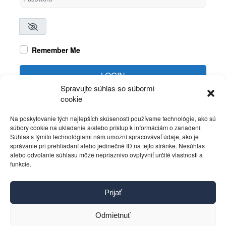
Remember Me
LOGIN
Spravujte súhlas so súbormi
cookie
Create account
Forgot password?
Na poskytovanie tých najlepších skúseností používame technológie, ako sú
súbory cookie na ukladanie a/alebo prístup k informáciám o zariadení.
Súhlas s týmito technológiami nám umožní spracovávať údaje, ako je
správanie pri prehliadaní alebo jedinečné ID na tejto stránke. Nesúhlas
alebo odvolanie súhlasu môže nepriaznivo ovplyvniť určité vlastnosti a
funkcie.
Kontakt
Prijať
Pravidlá používania
Reklama
Odmietnuť
Cookies