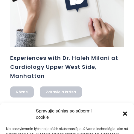
Experiences with Dr. Haleh Milani at
Cardiology Upper West Side,
Manhattan
Rôzne
Zdravie a krása
Cardiology at its best at Dr. Milani's Central Park
Spravujte súhlas so súbormi
Physicians in New York, Upper West Side
cookie
14. júla 2024
/ Autor:
jozef
Na poskytovanie tých najlepších skúseností používame technológie, ako sú
súbory cookie na ukladanie a/alebo prístup k informáciám o zariadení.