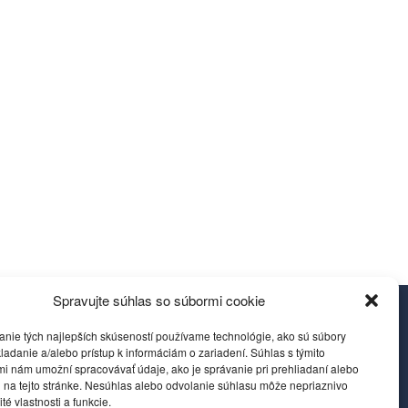
Spravujte súhlas so súbormi cookie
ov
Reklamácie a žiadosti
anie tých najlepších skúseností používame technológie, ako sú súbory
ladanie a/alebo prístup k informáciám o zariadení. Súhlas s týmito
i nám umožní spracovávať údaje, ako je správanie pri prehliadaní alebo
 na tejto stránke. Nesúhlas alebo odvolanie súhlasu môže nepriaznivo
ité vlastnosti a funkcie.