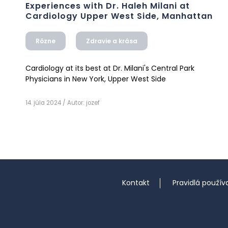
Experiences with Dr. Haleh Milani at
Cardiology Upper West Side, Manhattan
Rôzne
Zdravie a krása
Cardiology at its best at Dr. Milani's Central Park
Physicians in New York, Upper West Side
14. júla 2024
/ Autor:
jozef
Kontakt
Pravidlá použív