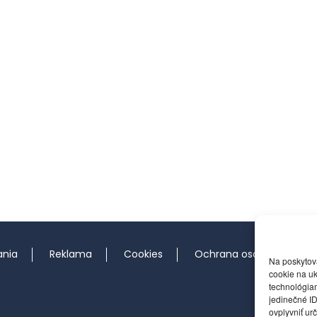
ania
Reklama
Cookies
Ochrana osobných údaj
Na poskytov
cookie na uk
technológiam
jedinečné ID
ovplyvniť urč