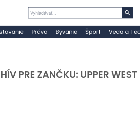
Search Button
Search
for:
stovanie
Právo
Bývanie
Šport
Veda a Tec
HÍV PRE ZANČKU:
UPPER WEST 