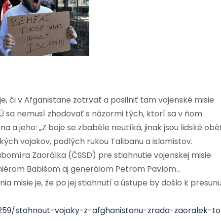
či v Afganistane zotrvať a posilniť tam vojenské misie
EÚ sa nemusí zhodovať s názormi tých, ktorí sa v ňom
a jeho: „Z boje se zbaběle neutíká, jinak jsou lidské obět
ých vojakov, padlých rukou Talibanu a islamistov.
bomíra Zaorálka (ČSSD) pre stiahnutie vojenskej misie
emiérom Babišom aj generálom Petrom Pavlom…
misie je, že po jej stiahnutí a ústupe by došlo k presun
3259/stahnout-vojaky-z-afghanistanu-zrada-zaoralek-to