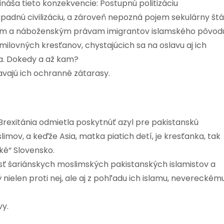
ináša tieto konzekvencie: Postupnú politizáciu
západnú civilizáciu, a zároveň nepozná pojem sekulárny štá
kým a náboženským právam imigrantov islamského pôvod
milovných kresťanov, chystajúcich sa na oslavu aj ich
ja. Dokedy a až kam?
avajú ich ochranné zátarasy.
 Brexitánia odmietla poskytnúť azyl pre pakistanskú
limov, a keďže Asia, matka piatich detí, je kresťanka, tak
ké“ Slovensko.
osť šariánskych moslimských pakistanských islamistov a
nielen proti nej, ale aj z pohľadu ich islamu, nevereckém
vy.