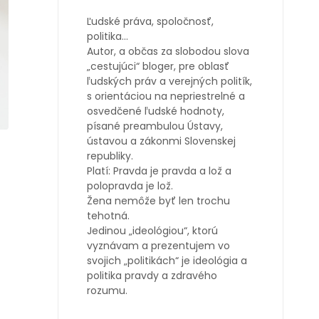
Ľudské práva, spoločnosť,
politika…
Autor, a občas za slobodou slova
„cestujúci“ bloger, pre oblasť
ľudských práv a verejných politík,
s orientáciou na nepriestrelné a
osvedčené ľudské hodnoty,
písané preambulou Ústavy,
ústavou a zákonmi Slovenskej
republiky.
Platí: Pravda je pravda a lož a
polopravda je lož.
Žena nemôže byť len trochu
tehotná.
Jedinou „ideológiou“, ktorú
vyznávam a prezentujem vo
svojich „politikách“ je ideológia a
politika pravdy a zdravého
rozumu.