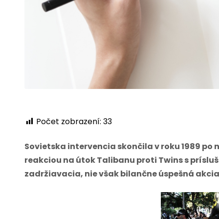
Počet zobrazení:
33
Sovietska intervencia skončila v roku 1989 po 
reakciou na útok Talibanu proti Twins s prísl
zadržiavacia, nie však bilančne úspešná akcia t