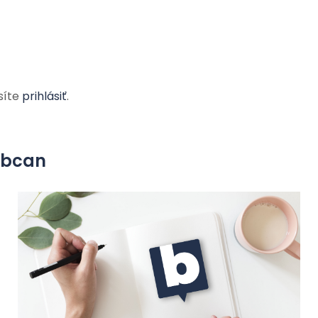
síte
prihlásiť
.
yobcan