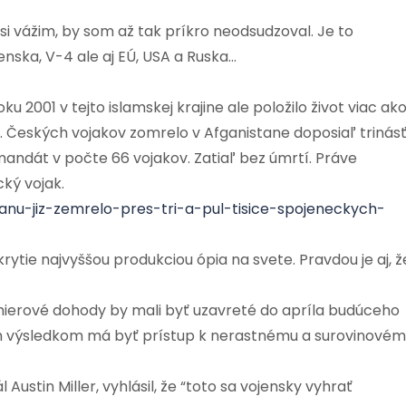
i vážim, by som až tak príkro neodsudzoval. Je to
enska, V-4 ale aj EÚ, USA a Ruska…
u 2001 v tejto islamskej krajine ale položilo život viac ak
ov. Českých vojakov zomrelo v Afganistane doposiaľ trinásť
andát v počte 66 vojakov. Zatiaľ bez úmrtí. Práve
ký vojak.
tanu-jiz-zemrelo-pres-tri-a-pul-tisice-spojeneckych-
ytie najvyššou produkciou ópia na svete. Pravdou je aj, ž
 mierové dohody by mali byť uzavreté do apríla budúceho
ich výsledkom má byť prístup k nerastnému a surovinové
Austin Miller, vyhlásil, že “toto sa vojensky vyhrať