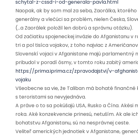
schytal-z-cssd-i-od-generala-pavla.html
Naopak, ak by som mal za seba, Zaorálka, ktorého s
generálny a vlečúci sa problém, nielen Česka, Slov
(…a Zaorálek položil len dobrú a správnu otázku).
Od začiatku spojeneckej invázie do Afganistanu v rok
tri a pol tisíca vojakov, z toho najviac z Američan
Slovenskí vojaci v Afganistane majú parlamentný m
pribudol v poradí ôsmy, v tomto roku zabitý americ
https://prima.iprima.cz/zpravodajstvi/v-afghanis
vojaku
Všeobecne sa vie, že Taliban má bohaté finančné kr
s teroristami sa nevyjednáva.
A práve o to sa pokúšajú USA, Rusko a Čína. Akési
roka. Aké konzekvencie prinesú, netuším. Ak ale 
bohatstvu Afganistanu, sú na nesprávnej ceste.
Veliteľ amerických jednotiek v Afganistane, generál 