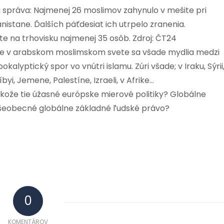
a správa: Najmenej 26 moslimov zahynulo v mešite pri
istane. Ďalších päťdesiat ich utrpelo zranenia.
 na trhovisku najmenej 35 osôb. Zdroj: ČT24
 že v arabskom moslimskom svete sa všade mydlia medzi
kalyptický spor vo vnútri islamu. Zúri všade; v Iraku, Sýrii
byi, Jemene, Palestíne, Izraeli, v Afrike…
kože tie úžasné európske mierové politiky? Globálne
všeobecné globálne základné ľudské právo?
0
KOMENTÁROV