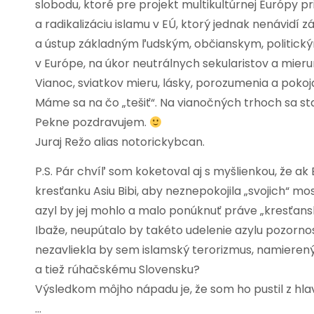
slobodu, ktoré pre projekt multikultúrnej Európy pr
a radikalizáciu islamu v EÚ, ktorý jednak nenávidí 
a ústup základným ľudským, občianskym, politic
v Európe, na úkor neutrálnych sekularistov a mieru
Vianoc, sviatkov mieru, lásky, porozumenia a poko
Máme sa na čo „tešiť“. Na vianočných trhoch sa st
Pekne pozdravujem.
Juraj Režo alias notorickybcan.
P.S. Pár chvíľ som koketoval aj s myšlienkou, že ak
kresťanku Asiu Bibi, aby neznepokojila „svojich“ mos
azyl by jej mohlo a malo ponúknuť práve „kresťans
Ibaže, neupútalo by takéto udelenie azylu pozorn
nezavliekla by sem islamský terorizmus, namierený 
a tiež rúhačskému Slovensku?
Výsledkom môjho nápadu je, že som ho pustil z hla
…