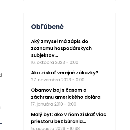
Obľúbené
Aký zmysel má zápis do
zoznamu hospodárskych
subjektov...
16. októbra 2023 - 0:00
Ako získať verejné zákazky?
i
27. novembra 2023 - 0:00
Obamov boj s časom o
záchranu amerického dolára
17. januára 2010 - 0:00
u
Malý byt: ako v ňom získať viac
priestoru bez búrania...
-
5. augusta 2026 - 10:38