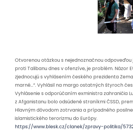
Otvorenou otázkou s nejednoznačnou odpoveďou je, 
proti Talibanu dnes v ofenzíve, je problém. Názor 
zjednocujú s vyhlásením českého prezidenta Zemana 
marné…“. Vyhlásil na margo ostatných štyroch česk
Vyhlásenie s odporúčaním exministra zahraničia Lu
z Afganistanu bolo odsúdené straníkmi ČSSD, pr
Hlavným dôvodom zotrvania a prípadného posilnenia 
islamistického terorizmu do Európy.
https://www.blesk.cz/clanek/zpravy-politika/57