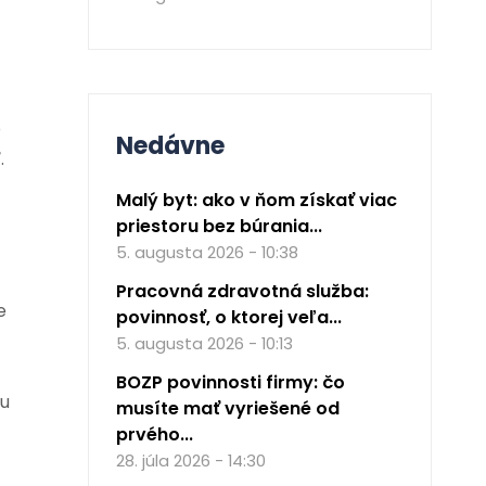
o
Nedávne
.
Malý byt: ako v ňom získať viac
priestoru bez búrania...
5. augusta 2026 - 10:38
Pracovná zdravotná služba:
e
povinnosť, o ktorej veľa...
5. augusta 2026 - 10:13
BOZP povinnosti firmy: čo
mu
musíte mať vyriešené od
prvého...
28. júla 2026 - 14:30