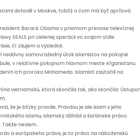
tami dohodli v Moskve, tobôž o čom má byť aprílová
 prezident Barack Obama v priamom prenose televíznej
avy SEALS pri cielenej operácii vo svojom sídle
ie, čí záujem a výsledok.
al nedávny samovražedný útok islamistov na pokojné
ule, v relatívne pokojnom hlavnom meste Afganistanu.
odenín ich proroka Mohameda. Islamisti zaútočili na
ína vietnamskú, ktorá skončila tak, ako skončila: Ústup
m.
, že je blízky pravde. Pravdou je ale islam s jeho
nnitského islamu, islamský džihád a šariánske právo.
n. Takže neviem…
ráv a európskeho práva, je to právo na náboženskú