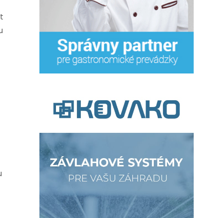
t
u
u