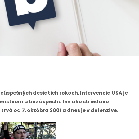
neúspešných desiatich rokoch. Intervencia USA je
ušenstvom a bez úspechu len ako striedavo
rvá od 7. októbra 2001 a dnes je v defenzíve.