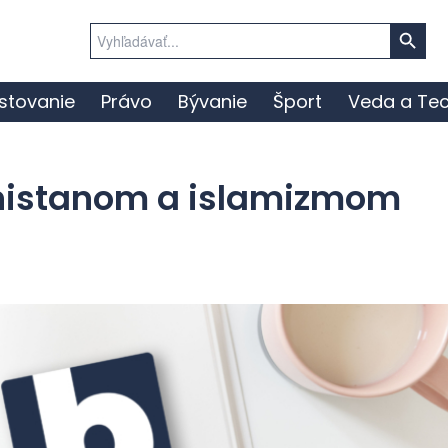
Search Button
Search
for:
stovanie
Právo
Bývanie
Šport
Veda a Tec
anistanom a islamizmom