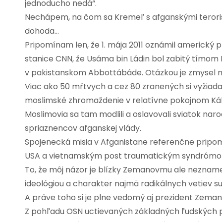
jednoducho nedá“.
Nechápem, na čom sa Kremeľ s afganskými teroris
dohoda…
Pripomínam len, že 1. mája 2011 oznámil americký
stanice CNN, že Usáma bin Ládin bol zabitý tímom N
v pakistanskom Abbottábáde. Otázkou je zmysel mis
Viac ako 50 mŕtvych a cez 80 zranených si vyžiad
moslimské zhromaždenie v relatívne pokojnom Káb
Moslimovia sa tam modlili a oslavovali sviatok nar
spriaznencov afganskej vlády.
Spojenecká misia v Afganistane referenčne pripom
USA a vietnamským post traumatickým syndrómo
To, že môj názor je blízky Zemanovmu ale neznamená
ideológiou a charakter najmä radikálnych vetiev su
A práve toho si je plne vedomý aj prezident Zema
Z pohľadu OSN uctievaných základných ľudských p