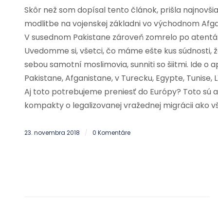
Skôr než som dopísal tento článok, prišla najnovši
modlitbe na vojenskej základni vo východnom Afgan
V susednom Pakistane zároveň zomrelo po atentáte
Uvedomme si, všetci, čo máme ešte kus súdnosti,
sebou samotní moslimovia, sunniti so šiitmi. Ide o apo
Pakistane, Afganistane, v Turecku, Egypte, Tunise, Lí
Aj toto potrebujeme preniesť do Európy? Toto sú a
kompakty o legalizovanej vražednej migrácii ako 
23. novembra 2018
0 Komentáre
/