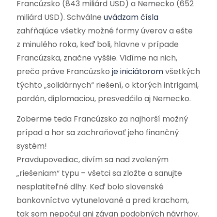
Francúzsko (843 miliárd USD) a Nemecko (652
miliárd USD). Schválne
uvádzam čísla
zahŕňajúce všetky možné formy úverov a ešte
z minulého roka, keď boli, hlavne v prípade
Francúzska, značne vyššie. Vidíme na nich,
prečo práve Francúzsko
je iniciátorom
všetkých
týchto „solidárnych“ riešení, o ktorých intrigami,
pardón, diplomaciou, presvedčilo aj Nemecko.
Zoberme teda Francúzsko za najhorší možný
prípad a hor sa zachraňovať jeho finančný
systém!
Pravdupovediac, divím sa nad zvoleným
„riešeniam“ typu – všetci sa zložte a sanujte
nesplatiteľné dlhy. Keď bolo slovenské
bankovníctvo vytunelované a pred krachom,
tak som nepočul ani závan podobných návrhov.