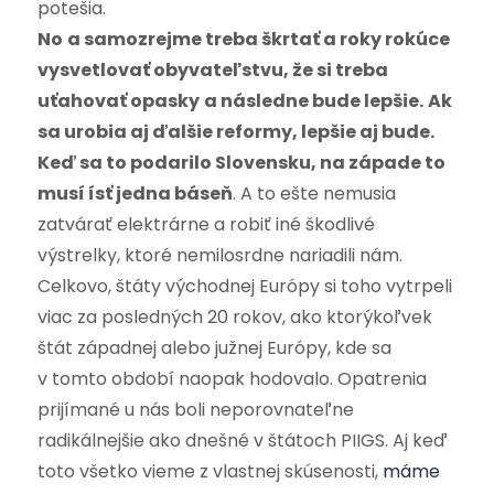
potešia.
No
a samozrejme treba škrtať a roky rokúce
vysvetlovať obyvateľstvu, že si treba
uťahovať opasky
a následne bude lepšie.
Ak
sa urobia aj ďalšie reformy, lepšie aj bude.
Keď sa to podarilo Slovensku, na západe to
musí ísť jedna báseň
. A to ešte nemusia
zatvárať elektrárne a robiť iné škodlivé
výstrelky, ktoré nemilosrdne nariadili nám.
Celkovo, štáty východnej Európy si toho vytrpeli
viac za posledných 20 rokov, ako ktorýkoľvek
štát západnej alebo južnej Európy, kde sa
v tomto období naopak hodovalo. Opatrenia
prijímané u nás boli neporovnateľne
radikálnejšie ako dnešné v štátoch PIIGS. Aj keď
toto všetko vieme z vlastnej skúsenosti,
máme