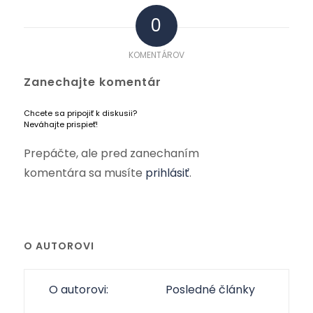
0
KOMENTÁROV
Zanechajte komentár
Chcete sa pripojiť k diskusii?
Neváhajte prispieť!
Prepáčte, ale pred zanechaním
komentára sa musíte
prihlásiť
.
O AUTOROVI
O autorovi:
Posledné články