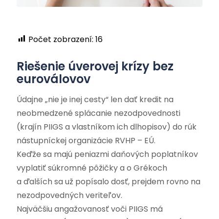
Počet zobrazení:
16
Riešenie úverovej krízy bez
euroválovov
Údajne „nie je inej cesty“ len dať kredit na
neobmedzené splácanie nezodpovednosti
(krajín PIIGS a vlastníkom ich dlhopisov) do rúk
nástupníckej organizácie RVHP – EÚ.
Keďže sa majú peniazmi daňových poplatníkov
vyplatiť súkromné pôžičky a o Grékoch
a ďalších sa už popísalo dosť, prejdem rovno na
nezodpovedných veriteľov.
Najväčšiu angažovanosť voči PIIGS má