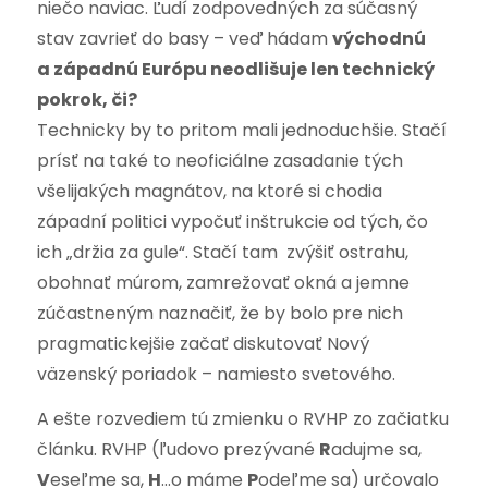
niečo naviac. Ľudí zodpovedných za súčasný
stav zavrieť do basy – veď hádam
východnú
a západnú Európu neodlišuje len technický
pokrok, či?
Technicky by to pritom mali jednoduchšie. Stačí
prísť na také to neoficiálne zasadanie tých
všelijakých magnátov, na ktoré si chodia
západní politici vypočuť inštrukcie od tých, čo
ich „držia za gule“. Stačí tam zvýšiť ostrahu,
obohnať múrom, zamrežovať okná a jemne
zúčastneným naznačiť, že by bolo pre nich
pragmatickejšie začať diskutovať Nový
väzenský poriadok – namiesto svetového.
A ešte rozvediem tú zmienku o RVHP zo začiatku
článku. RVHP (ľudovo prezývané
R
adujme sa,
V
eseľme sa,
H
…o máme
P
odeľme sa) určovalo