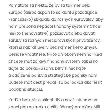
Pamätáte sa niekto, že by sa takmer celá
Európa (alebo aspoň to solidaritu požadujúce
Francúzsko) skladala do rôznych eurovalov, aby
nám preboha nepadol finančný systém? Chcel
niekto (nenávratne) požičiavať alebo dávať
záruky za rôznych mečiarovských privatizérov,
ktorí si nabrali úvery bez najmenšieho úmyslu
peniaze vrátiť? Nie. Nikto ani okom nemihol. Keď
chcete mať zdravý finančný systém, tak si ho
dajte do poriadku sami. Dlhy si nechajte
a oddĺžené banky a strategické podniky nám
budete mať česť predať. To bol odkaz ako riešiť
podobnú situáciu.
Keďže bol určite ušlachtilý a nezištný, sme na
konci pátrania, ako riešiť súčasný problém. Milí