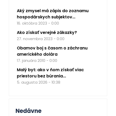
Aký zmysel má zápis do zoznamu
hospodárskych subjektov...
16. októbra 2023 - 0:00
Ako získať verejné zákazky?
27. novembra 2023 - 0:00
Obamov boj s časom o záchranu
amerického dolára
17. januára 2010 - 0:00
Malý byt: ako v ňom získať viac
priestoru bez búrania...
5. augusta 2026 - 10:38
Nedávne