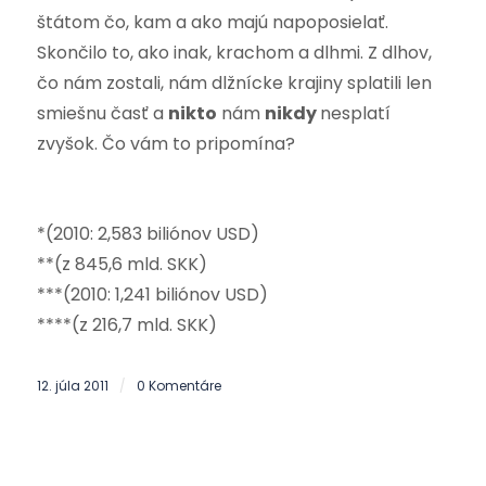
štátom čo, kam a ako majú napoposielať.
Skončilo to, ako inak, krachom a dlhmi. Z dlhov,
čo nám zostali, nám dlžnícke krajiny splatili len
smiešnu časť a
nikto
nám
nikdy
nesplatí
zvyšok. Čo vám to pripomína?
*(2010: 2,583 biliónov USD)
**(z 845,6 mld. SKK)
***(2010: 1,241 biliónov USD)
****(z 216,7 mld. SKK)
12. júla 2011
0 Komentáre
/