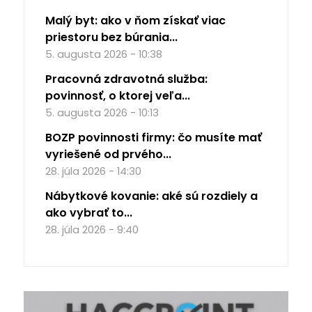
Malý byt: ako v ňom získať viac
priestoru bez búrania...
5. augusta 2026 - 10:38
Pracovná zdravotná služba:
povinnosť, o ktorej veľa...
5. augusta 2026 - 10:13
BOZP povinnosti firmy: čo musíte mať
vyriešené od prvého...
28. júla 2026 - 14:30
Nábytkové kovanie: aké sú rozdiely a
ako vybrať to...
28. júla 2026 - 9:40