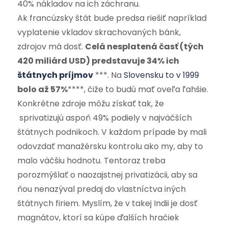
40% nákladov na ich záchranu.
Ak francúzsky štát bude predsa riešiť napríklad
vyplatenie vkladov skrachovaných bánk,
zdrojov má dosť.
Celá nesplatená časť (tých
420 miliárd USD) predstavuje 34% ich
štátnych príjmov
***. Na
Slovensku to v 1999
bolo až 57%
****, čiže to budú mať oveľa ľahšie.
Konkrétne zdroje môžu získať tak, že
sprivatizujú aspoň 49% podiely v najväčších
štátnych podnikoch. V každom prípade by mali
odovzdať manažérsku kontrolu ako my, aby to
malo väčšiu hodnotu. Tentoraz treba
porozmýšlať o naozajstnej privatizácii, aby sa
ňou nenazýval predaj do vlastníctva iných
štátnych firiem. Myslím, že v takej Indii je dosť
magnátov, ktorí sa kúpe ďalších hračiek