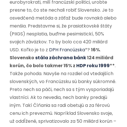
eurobyrokrati, milí francúzski politici, urobte
presne to, čo ste nechali robiť Slovensko. Je to
osvedčená metóda a záťaž bude rovnaká alebo
menšia. Predstavme si, že prasiatkovské štáty
(PIIGS) nesplatia, buďme pesimistickí, 50%
svojich záväzkov. To by bolo cca 420 miliárd
USD. Koľko je to z
DPH Francúzska
*?
16%
.
Slovensko
stála záchrana bánk
124 miliárd
korún, čo bolo takmer 15% z
HDP roku 1999
**
.
Takže pohoda. Navyše na rozdiel od vtedajších
slovenských, vo Francúzsku sú banky súkromné.
Preto nech sa páči, nech sa s tým vysporiadajú
vlastníci. Ak to nevedia, nech banky predajú
iným. Takí Číňania sa radi obetujú a za férovú
cenu ich prevezmú. Napríklad Slovensko svoje,
už oddĺžené, sprivatizovalo za 50 miliárd korún –