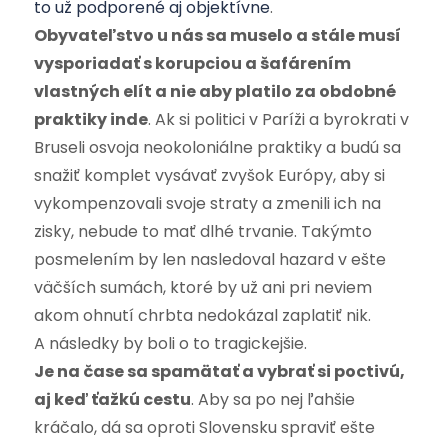
to už podporené aj objektívne
.
Obyvateľstvo u nás sa muselo a stále musí
vysporiadať s korupciou a šafárením
vlastných elít a nie aby platilo za obdobné
praktiky inde
. Ak si politici v Paríži a byrokrati v
Bruseli osvoja neokoloniálne praktiky a budú sa
snažiť komplet vysávať zvyšok Európy, aby si
vykompenzovali svoje straty a zmenili ich na
zisky, nebude to mať dlhé trvanie. Takýmto
posmelením by len nasledoval hazard v ešte
väčších sumách, ktoré by už ani pri neviem
akom ohnutí chrbta nedokázal zaplatiť nik.
A následky by boli o to tragickejšie.
Je na čase sa spamätať a vybrať si poctivú,
aj keď ťažkú cestu
. Aby sa po nej ľahšie
kráčalo, dá sa oproti Slovensku spraviť ešte