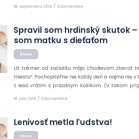
občan nemal možnosť presadiť do úspešného 
/
18. septembra 2014
0 Komentáre
rozhodol kandidovať na starostu sídliska KVP za st
Spravil som hrdinský skutok –
som matku s dieťaťom
Rôzne
Už takmer od začiatku mája chodievam zberať hr
miesta“. Pochopiteľne nie každý deň a najmä nie v
z lesa vrátim s prázdnym košíkom. (V takom prí
trojdňovú pauzu a radšej sa venujem mojim vnučk
/
18. júla 2014
0 Komentáre
som sa znovu vybral na tie „moje miesta“, ale taki
[…]
Lenivosť metla ľudstva!
Rôzne