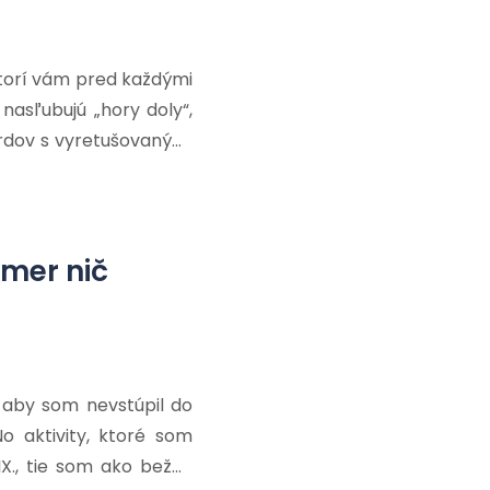
ktorí vám pred každými
nasľubujú „hory doly“,
rdov s vyretušovanými
pší dojem. (A netreba
dajú nie malé finančné
kmer nič
 aby som nevstúpil do
No aktivity, ktoré som
IX., tie som ako bežný