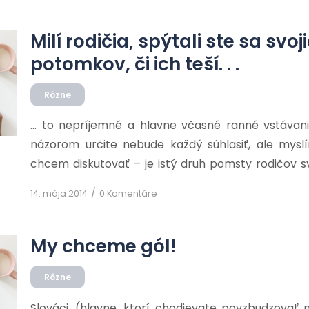
[…]
Milí rodičia, spýtali ste sa svoj
potomkov, či ich teší. . .
Rôzne
… to nepríjemné a hlavne včasné ranné vstávan
názorom určite nebude každý súhlasiť, ale mysl
chcem diskutovať – je istý druh pomsty rodičov 
že v čase, keď boli oni malí, tak ich rodičia s nim
/
14. mája 2014
0 Komentáre
Viem, že v niektorých rodinách […]
My chceme gól!
Rôzne
Slováci, (hlavne, ktorí chodievate povzbudzovať 