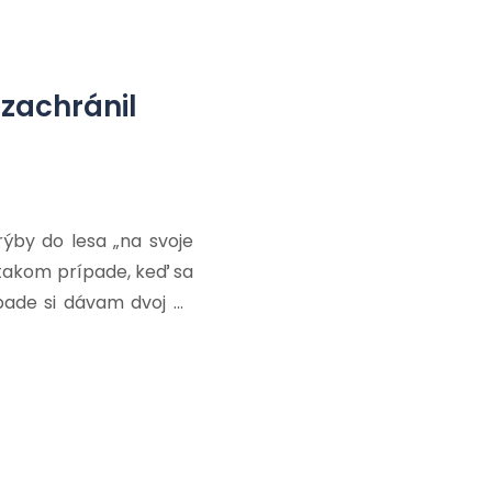
konca. Preto som sa
ranu 7 Statočných […]
 zachránil
ýby do lesa „na svoje
 takom prípade, keď sa
pade si dávam dvoj až
ám). Začiatkom týždňa
sto ako počas minulých