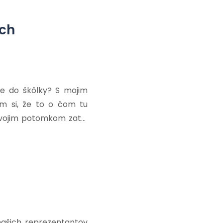
ich
ie do škôlky? S mojim
ím si, že to o čom tu
svojim potomkom zato,
i takisto zaobchádzali.
našich reprezentantov