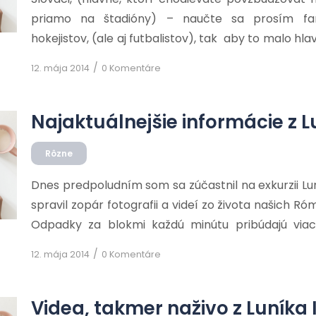
priamo na štadióny) – naučte sa prosím fa
hokejistov, (ale aj futbalistov), tak aby to malo hl
pre hráčov naozaj povzbudivé. Pokiaľ sa budete s
/
12. mája 2014
0 Komentáre
ako doposiaľ a budete pokrikovať: MY CHCEME G
veľmi pochybujem o tom, že takéto […]
Najaktuálnejšie informácie z Lu
Rôzne
Dnes predpoludním som sa zúčastnil na exkurzii Lun
spravil zopár fotografii a videí zo života našich Ró
Odpadky za blokmi každú minútu pribúdajú via
kvalitnom daždi. :-(( Odpadkov za blokmi je tam
/
12. mája 2014
0 Komentáre
každú chvíľu tam máte možnosť presvedčiť […]
Videa, takmer naživo z Luníka I