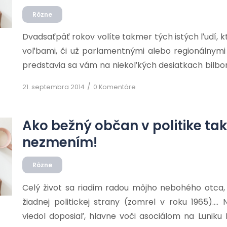
Rôzne
Dvadsaťpäť rokov volíte takmer tých istých ľudí, 
voľbami, či už parlamentnými alebo regionálnymi 
predstavia sa vám na niekoľkých desiatkach bilbo
fotografiami, len aby na vás spravili čo najle
/
21. septembra 2014
0 Komentáre
zabúdať ani nato, že na tie svoje reklamy vynakla
balíčky, samozrejme väčšinou práve […]
Ako bežný občan v politike ta
nezmením!
Rôzne
Celý život sa riadim radou môjho nebohého otca,
žiadnej politickej strany (zomrel v roku 1965)…. 
viedol doposiaľ, hlavne voči asociálom na Luniku 