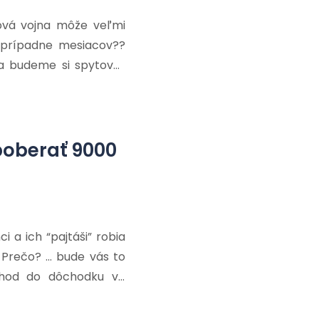
tová vojna môže veľmi
, prípadne mesiacov??
 a budeme si spytovať
sme svojim hlasným a
vali tých, ktorí sú za
poberať 9000
nci a ich “pajtáši” robia
. Prečo? … bude vás to
dchod do dôchodku vo
Ú bol schválený! Už v
ného dôchodku vo veku