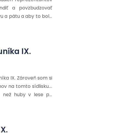
ndiť a povzbudzovať
avu a pätu a aby to bolo
právať aj naďalej tak,
ÓL! – V takom prípade
níka IX.
íka IX. Zároveň som si
mov na tomto sídlisku….
c než huby v lese po
 už na tony, a takmer
X.