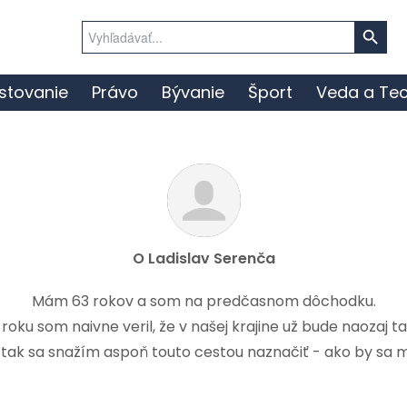
Search Button
Search
for:
stovanie
Právo
Bývanie
Šport
Veda a Tec
O
Ladislav Serenča
Mám 63 rokov a som na predčasnom dôchodku.
9 roku som naivne veril, že v našej krajine už bude naozaj 
, tak sa snažím aspoň touto cestou naznačiť - ako by sa m