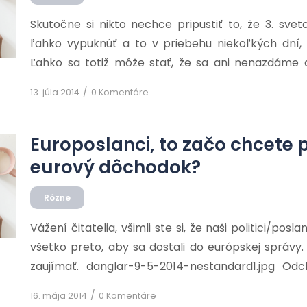
Skutočne si nikto nechce pripustiť to, že 3. sve
ľahko vypuknúť a to v priebehu niekoľkých dní
Ľahko sa totiž môže stať, že sa ani nenazdáme
svedomie (samozrejme tí, ktorí prežijú), že 
/
13. júla 2014
0 Komentáre
masovým protestom nespravili nič preto aby sme vyz
[…]
Europoslanci, to začo chcete 
eurový dôchodok?
Rôzne
Vážení čitatelia, všimli ste si, že naši politici/posla
všetko preto, aby sa dostali do európskej správy
zaujímať. danglar-9-5-2014-nestandard1.jpg O
veku 50 rokov s 9000 eur mesačne pre úradníkov E
/
16. mája 2014
0 Komentáre
tomto roku 340 zamestnancov odišli do predčas