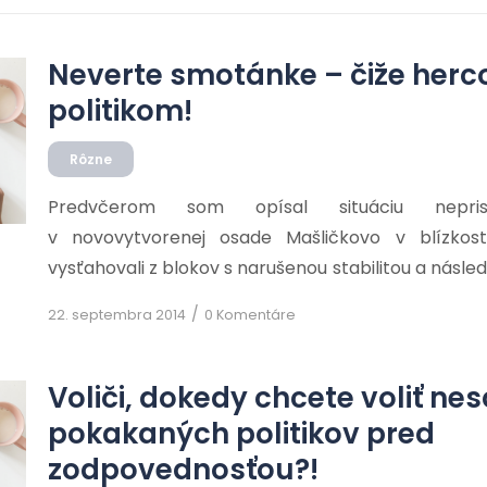
Neverte smotánke – čiže her
politikom!
Rôzne
Predvčerom som opísal situáciu nepri
v novovytvorenej osade Mašličkovo v blízkosti
vysťahovali z blokov s narušenou stabilitou a násle
http://torpedo.blog.pravda.sk/2014/09/20/volici-
/
22. septembra 2014
0 Komentáre
neschopnych-a-pred-zodpovednostou-pokakan
príloha k vytvoreniu tohto blogu mi poslúžil článok
dnes ráno som si povedal, že lepšie bude vidieť tú s
Voliči, dokedy chcete voliť n
aby som sa presvedčil o tom, že som tú […]
pokakaných politikov pred
zodpovednosťou?!