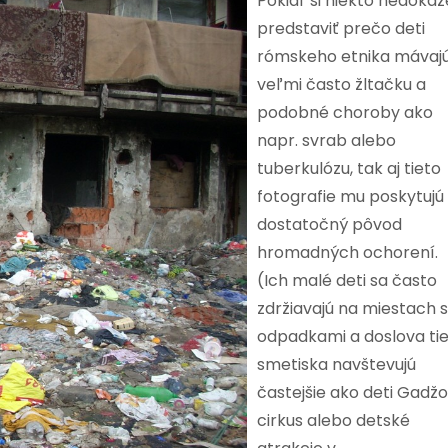
Pokiaľ si niekto nedokáž
predstaviť prečo deti
rómskeho etnika mávaj
veľmi často žltačku a
podobné choroby ako
napr. svrab alebo
tuberkulózu, tak aj tieto
fotografie mu poskytujú
dostatočný pôvod
hromadných ochorení.
(Ich malé deti sa často
zdržiavajú na miestach s
odpadkami a doslova ti
smetiska navštevujú
častejšie ako deti Gadž
cirkus alebo detské