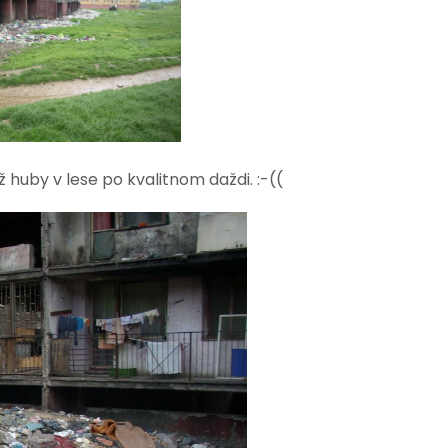
huby v lese po kvalitnom daždi. :-((