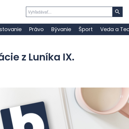
Search Button
Search
for:
stovanie
Právo
Bývanie
Šport
Veda a Tec
cie z Luníka IX.