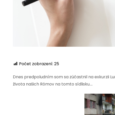
Počet zobrazení:
25
Dnes predpoludním som sa zúčastnil na exkurzii Luní
života našich Rómov na tomto sídlisku….