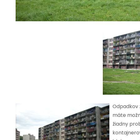
Odpadkov z
máte možno
žiadny pro
kontajnerov