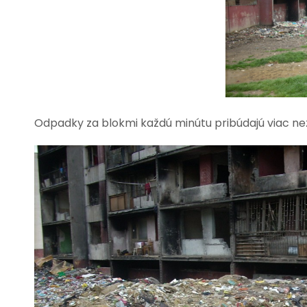
Odpadky za blokmi každú minútu pribúdajú viac než 