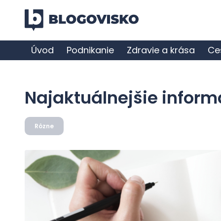
Úvod
Podnikanie
Zdravie a krása
Ce
Najaktuálnejšie informá
Rôzne