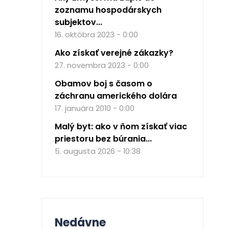
zoznamu hospodárskych
subjektov...
16. októbra 2023 - 0:00
Ako získať verejné zákazky?
27. novembra 2023 - 0:00
Obamov boj s časom o
záchranu amerického dolára
17. januára 2010 - 0:00
Malý byt: ako v ňom získať viac
priestoru bez búrania...
5. augusta 2026 - 10:38
Nedávne