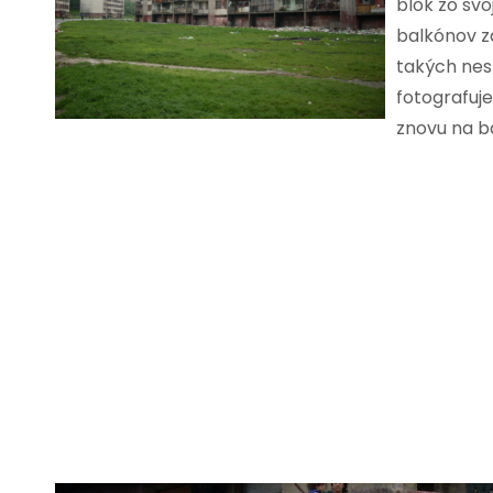
blok zo sv
balkónov za
takých nesp
fotografuje
znovu na ba