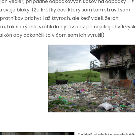
ojich vedier, prípadne odpadkových košov na odpadky – z
 svoje bloky. (Za krátky čas, ktorý som tam strávil som
ratníkov prichytil až štyroch, ale keď videli, že ich
m, tak sa rýchlo vrátili do bytov a až po nejakej chvíli vyšli
lkón aby dokončili to v čom som ich vyrušil).