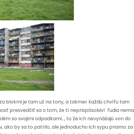
a blokmi je tam už na tony, a takmer každú chvíľu tam
sť presvedčiť sa o tom, že tí neprispôsobiví ľudia nema
blém so svojimi odpadkami…, to že ich nevynášajú von do
, ako by sa to patrilo, ale jednoducho ich sypu priamo za