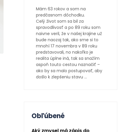
Mám 63 rokov a som na
predčasnom dôchodku.
Celý život som sa bil za
spravodlivosť a po 89 roku som
naivne veril, že v našej krajine už
bude naozaj tak, ako sme si to
mnohí 17 novembra v 89 roku
predstavovali, no nakoľko je
realita úplne iná, tak sa snažím
aspoň touto cestou naznačiť –
ako by sa malo postupovať, aby
došlo k zlepšeniu stavu …
Obľúbené
Aký zmysel má zápis do