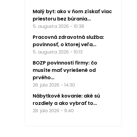
Malý byt: ako v ňom získať viac
priestoru bez búrania...
5. augusta 2026 - 10:38
Pracovná zdravotná služba:
povinnosť, o ktorej veľa...
5. augusta 2026 - 10:13
BOZP povinnosti firmy: čo
musíte mať vyriešené od
prvého...
28. júla 2026 - 14:30
Nábytkové kovanie: aké sú
rozdiely a ako vybrať to...
28. júla 2026 - 9:40