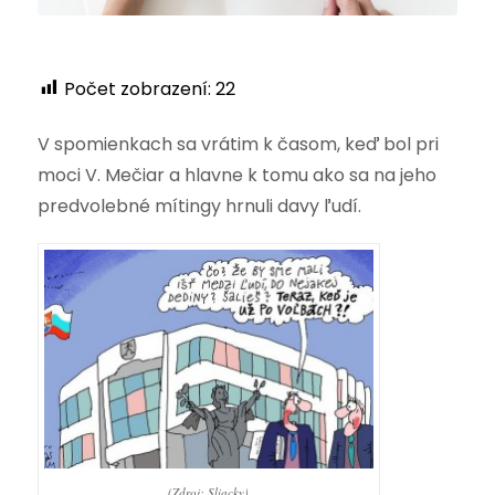
Počet zobrazení:
22
V spomienkach sa vrátim k časom, keď bol pri
moci V. Mečiar a hlavne k tomu ako sa na jeho
predvolebné mítingy hrnuli davy ľudí.
(Zdroj: Sliacky)