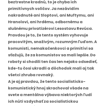
beztrestne kradnú, to je chyba ich
primitívnych voličov. Ja nezávidím
nakradnuté ani Sloptovi, ani Muftymu, ani
Hranolovi, ani hrdému, odbornému a
slušnému privatizérovi Lesostavu Revúca.
Pravdou je to, že tento systém vyhovuje
pracovitým, snaživým, rozumným ľuďom. A
komunisti, nemakačenkovci a primitívi sa
sťažujú, že za komunistov sa mali lepšie. Do
roboty si chodili ten čas len nejako odsedieť,
kde-tu čosi ukradli a dôchodok mali aj tak
všetci zhruba rovnaký.
A je aj pravdou, že tento socialisticko-
komunistický hnoj skrachoval všade na
svete a mentálna výbava niektorých ľudí
ich núti vzdychať za socialistickou