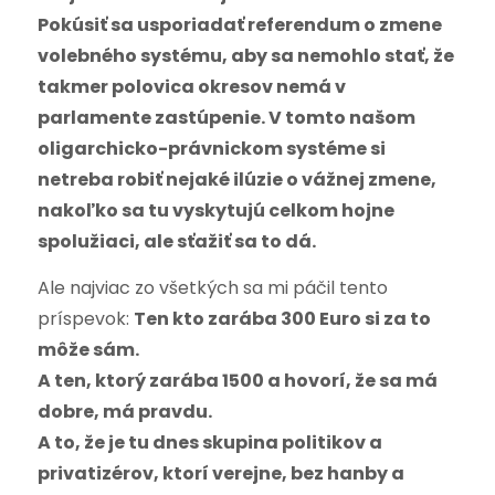
Pokúsiť sa usporiadať referendum o zmene
volebného systému, aby sa nemohlo stať, že
takmer polovica okresov nemá v
parlamente zastúpenie. V tomto našom
oligarchicko-právnickom systéme si
netreba robiť nejaké ilúzie o vážnej zmene,
nakoľko sa tu vyskytujú celkom hojne
spolužiaci, ale sťažiť sa to dá.
Ale najviac zo všetkých sa mi páčil tento
príspevok:
Ten kto zarába 300 Euro si za to
môže sám.
A ten, ktorý zarába 1500 a hovorí, že sa má
dobre, má pravdu.
A to, že je tu dnes skupina politikov a
privatizérov, ktorí verejne, bez hanby a