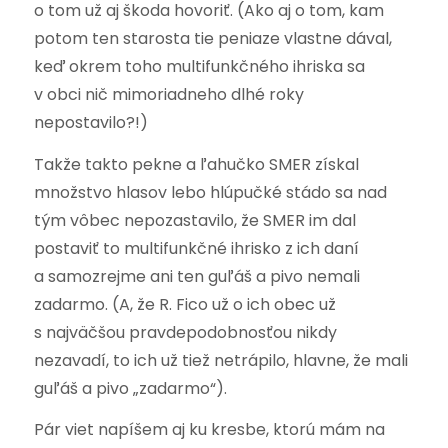
o tom už aj škoda hovoriť. (Ako aj o tom, kam
potom ten starosta tie peniaze vlastne dával,
keď okrem toho multifunkčného ihriska sa
v obci nič mimoriadneho dlhé roky
nepostavilo?!)
Takže takto pekne a ľahučko SMER získal
množstvo hlasov lebo hlúpučké stádo sa nad
tým vôbec nepozastavilo, že SMER im dal
postaviť to multifunkčné ihrisko z ich daní
a samozrejme ani ten guľáš a pivo nemali
zadarmo. (A, že R. Fico už o ich obec už
s najväčšou pravdepodobnosťou nikdy
nezavadí, to ich už tiež netrápilo, hlavne, že mali
guľáš a pivo „zadarmo“).
Pár viet napíšem aj ku kresbe, ktorú mám na