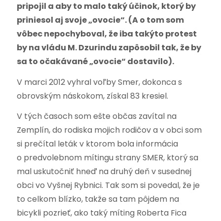
pripojil a aby to malo taký účinok, ktorý by
priniesol aj svoje „ovocie“. (A o tom som
vôbec nepochyboval, že iba takýto protest
by na vládu M. Dzurindu zapôsobil tak, že by
sa to očakávané „ovocie“ dostavilo).
V marci 2012 vyhral voľby Smer, dokonca s
obrovským náskokom, získal 83 kresiel.
V tých časoch som ešte občas zavítal na
Zemplín, do rodiska mojich rodičov a v obci som
si prečítal leták v ktorom bola informácia
o predvolebnom mítingu strany SMER, ktorý sa
mal uskutočniť hneď na druhý deň v susednej
obci vo Vyšnej Rybnici. Tak som si povedal, že je
to celkom blízko, takže sa tam pôjdem na
bicykli pozrieť, ako taký míting Roberta Fica