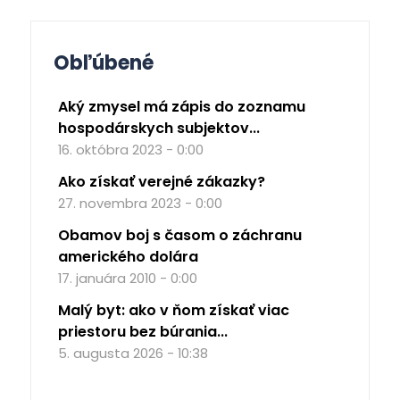
Obľúbené
Aký zmysel má zápis do zoznamu
hospodárskych subjektov...
16. októbra 2023 - 0:00
Ako získať verejné zákazky?
27. novembra 2023 - 0:00
Obamov boj s časom o záchranu
amerického dolára
17. januára 2010 - 0:00
Malý byt: ako v ňom získať viac
priestoru bez búrania...
5. augusta 2026 - 10:38