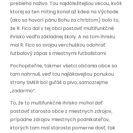
prebieha naživo. Tou najdôležitejšou vecou, kvôli
ktorej sa ten míting konal až kdesi na Východe
(ako sa hovorí pánu Bohu za chrbtom) bolo to,
že R. Fico dal v tej obci postaviť multifunkčné
ihrisko vedľa základnej školy. A na tom ihrisku
mal R. Fico so svojou verchuškou odohrať
futbalový zápas s miestnymi futbalistami.
Pochopiteľne, takmer všetci občania obce sa
tam nahrnuli, veď tou najlákavejšou ponukou
strany SMER bol guľáš a pivo, samozrejme
„zadarmo“.
To, že to multifunkčné ihrisko mohol dať
postaviť starosta obce z miestnych zdrojov,
prípadne zdrojov miestnych podnikateľov,
ktorých tam mal starosta pomerne dosť, tak