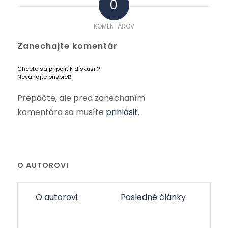
0
KOMENTÁROV
Zanechajte komentár
Chcete sa pripojiť k diskusii?
Neváhajte prispieť!
Prepáčte, ale pred zanechaním
komentára sa musíte
prihlásiť
.
O AUTOROVI
O autorovi:
Posledné články