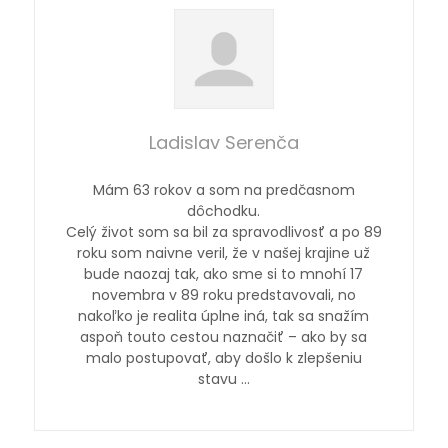
Ladislav Serenča
Mám 63 rokov a som na predčasnom
dôchodku.
Celý život som sa bil za spravodlivosť a po 89
roku som naivne veril, že v našej krajine už
bude naozaj tak, ako sme si to mnohí 17
novembra v 89 roku predstavovali, no
nakoľko je realita úplne iná, tak sa snažím
aspoň touto cestou naznačiť – ako by sa
malo postupovať, aby došlo k zlepšeniu
stavu …