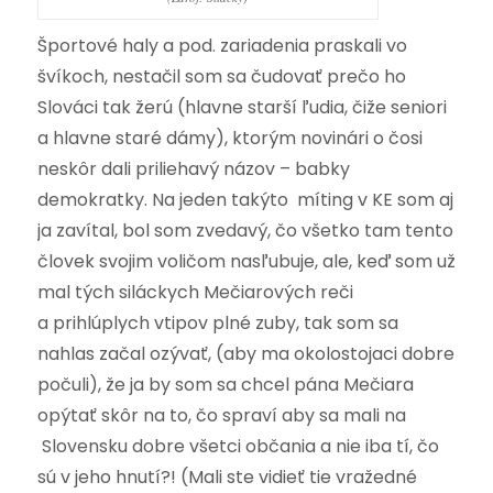
Športové haly a pod. zariadenia praskali vo
švíkoch, nestačil som sa čudovať prečo ho
Slováci tak žerú (hlavne starší ľudia, čiže seniori
a hlavne staré dámy), ktorým novinári o čosi
neskôr dali priliehavý názov – babky
demokratky. Na jeden takýto míting v KE som aj
ja zavítal, bol som zvedavý, čo všetko tam tento
človek svojim voličom nasľubuje, ale, keď som už
mal tých siláckych Mečiarových reči
a prihlúplych vtipov plné zuby, tak som sa
nahlas začal ozývať, (aby ma okolostojaci dobre
počuli), že ja by som sa chcel pána Mečiara
opýtať skôr na to, čo spraví aby sa mali na
Slovensku dobre všetci občania a nie iba tí, čo
sú v jeho hnutí?! (Mali ste vidieť tie vražedné