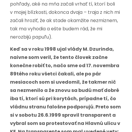
pohľady, aké na mňa začali vrhať tí, ktorí boli
v mojej blízkosti, dokonca dvaja – traja z nich mi
začali hroziť, že ak stade okamžite nezmiznem,
tak ma vyhodia a ešte budem rád, že mi
nerozbijú papuľu).
Keď sa v roku 1998 ujal vlády M. Dzurinda,
naivne som veril, že tento človek začne
konečne robiť to, načo sme od 17. novembra
89tého roku všetci čakali, ale po pár
mesiacoch som si uvedomil, že takmer nič
sa nezmenilo a že znovu sa budú mať dobré
iba tí, ktorí sú pri korytách, prípadne tí, čo
vládnu stranu falošne podporujú. Preto som
si v sobotu 26.6.1999 spravil transparent a
vybral som sa protestovať na Hlavnú ulicu v
KE. Na transparente som mal uvedené vety: