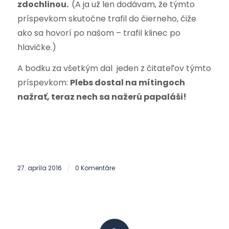
zdochlinou.
(A ja už len dodávam, že týmto
príspevkom skutočne trafil do čierneho, čiže
ako sa hovorí po našom – trafil klinec po
hlavičke.)
A bodku za všetkým dal jeden z čitateľov týmto
príspevkom:
Plebs dostal na mítingoch
nažrať, teraz nech sa nažerú papaláši!
27. apríla 2016
0 Komentáre
/