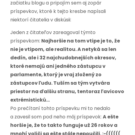
začiatku blogu a pripojím sem aj zopár
príspevkov, ktoré k tejto kresbe napísali
niektorí čitatelia v diskúsii:
Jeden z čitateľov zareagoval týmto
príspevkom:
Najhoršie na tom vtipe je to, že
nie je vtipom, ale realitou. A netyká sa len
dedín, ale i 32 najchudobnejších okresov,
ktoré nemajú ani jedného zástupcu v
parlamente, ktorý je vraj zložený zo
zástupcov ľudu. Tuším sa tým vytvára
priestor na ďalšiu stranu, tentoraz ľavicovo
extrémistickú…
Po prečítaní tohto príspevku mi to nedalo
a zavesil som pod neho môj príspevok:
A ešte
horšie je, že to takto funguje už 26 rokov a
mnohí voliči sa ešte stále nepoučili. :-((((((