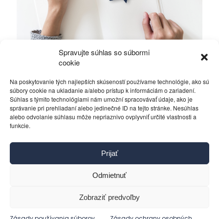
Spravujte súhlas so súbormi
Zabudol vôl, že teľaťom bol!
cookie
Na poskytovanie tých najlepších skúseností používame technológie, ako sú
Rôzne
21. apríla 2016
súbory cookie na ukladanie a/alebo prístup k informáciám o zariadení.
Súhlas s týmito technológiami nám umožní spracovávať údaje, ako je
správanie pri prehliadaní alebo jedinečné ID na tejto stránke. Nesúhlas
alebo odvolanie súhlasu môže nepriaznivo ovplyvniť určité vlastnosti a
funkcie.
Kontakt
Prijať
Pravidlá používania
Reklama
Odmietnuť
Cookies
Ochrana osobných údajov
Zobraziť predvoľby
Reklamácie a žiadosti
Zásady používania súborov
Zásady ochrany osobných