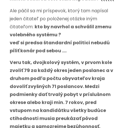
Ale páčil sa mi príspevok, ktorý tam napísal
jeden čitateľ po položenej otázke iným
čitateľom:
kto by navrhol a schválil zmenu
volebného systému ?
veď si predsa štandardní politici nebudú
píliť konár pod sebou ….
Veru tak, dvojkolový systém, v prvom kole
zvoliť 79 za každý okres jeden poslanec a v
druhom podľa počtu obyvateľov kraja
dovoliť zvyšných 71 poslancov. Medzi
podmienky dať trvalý pobyt v príslušnom
okrese alebo kraji min. 7 rokov, pred
vstupom na kandidátku všetky budúce
ctihodnosti musia preukázať pôvod
majetku a samozrejme bezúhonnosť.