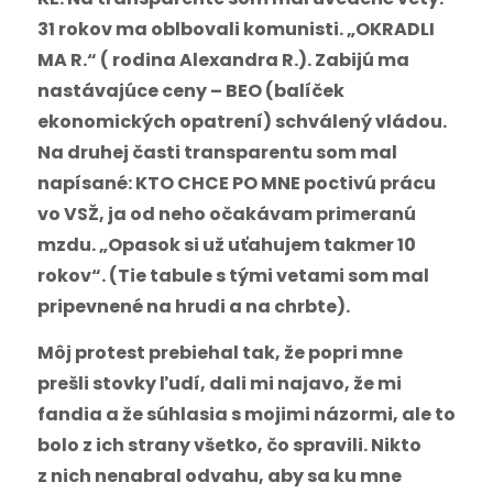
31 rokov ma oblbovali komunisti. „OKRADLI
MA R.“ ( rodina Alexandra R.). Zabijú ma
nastávajúce ceny – BEO (balíček
ekonomických opatrení) schválený vládou.
Na druhej časti transparentu som mal
napísané: KTO CHCE PO MNE poctivú prácu
vo VSŽ, ja od neho očakávam primeranú
mzdu. „Opasok si už uťahujem takmer 10
rokov“. (Tie tabule s tými vetami som mal
pripevnené na hrudi a na chrbte).
Môj protest prebiehal tak, že popri mne
prešli stovky ľudí, dali mi najavo, že mi
fandia a že súhlasia s mojimi názormi, ale to
bolo z ich strany všetko, čo spravili. Nikto
z nich nenabral odvahu, aby sa ku mne