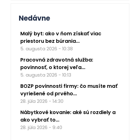
Nedávne
Malý byt: ako v ňom získať viac
priestoru bez búrania...
5. augusta 2026 - 10:38
Pracovná zdravotná služba:
povinnosť, o ktorej veľa...
5. augusta 2026 - 10:13
BOZP povinnosti firmy: čo musíte mať
vyriešené od prvého...
28. júla 2026 - 14:30
Nábytkové kovanie: aké sú rozdiely a
ako vybrať to...
28. júla 2026 - 9:40