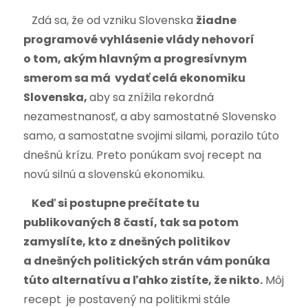
Zdá sa, že od vzniku Slovenska
žiadne
programové vyhlásenie vlády nehovorí
o tom, akým hlavným a progresívnym
smerom sa má vydať celá ekonomiku
Slovenska,
aby sa znížila rekordná
nezamestnanosť, a aby samostatné Slovensko
samo, a samostatne svojimi silami, porazilo túto
dnešnú krízu. Preto ponúkam svoj recept na
novú silnú a slovenskú ekonomiku.
Keď si postupne prečítate tu
publikovaných 8 častí, tak sa potom
zamyslíte, kto z dnešných politikov
a dnešných politických strán vám ponúka
túto alternatívu a ľahko zistíte, že nikto.
Môj
recept je postavený na politikmi stále