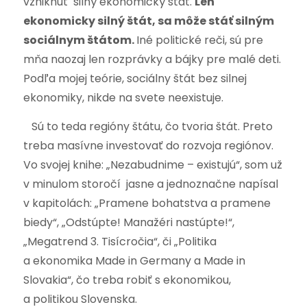
vzniknúť silný ekonomický štát.
Len
ekonomicky silný štát, sa môže stáť silným
sociálnym štátom.
Iné politické reči, sú pre
mňa naozaj len rozprávky a bájky pre malé deti.
Podľa mojej teórie, sociálny štát bez silnej
ekonomiky, nikde na svete neexistuje.
Sú to teda regióny štátu, čo tvoria štát. Preto
treba masívne investovať do rozvoja regiónov.
Vo svojej knihe: „Nezabudnime – existujú“, som už
v minulom storočí jasne a jednoznačne napísal
v kapitolách: „Pramene bohatstva a pramene
biedy“, „Odstúpte! Manažéri nastúpte!“,
„Megatrend 3. Tisícročia“, či „Politika
a ekonomika Made in Germany a Made in
Slovakia“, čo treba robiť s ekonomikou,
a politikou Slovenska.