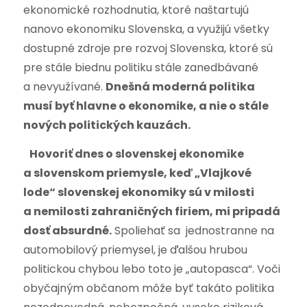
ekonomické rozhodnutia, ktoré naštartujú
nanovo ekonomiku Slovenska, a využijú všetky
dostupné zdroje pre rozvoj Slovenska, ktoré sú
pre stále biednu politiku stále zanedbávané
a nevyužívané.
Dnešná moderná politika
musí byť hlavne o ekonomike, a nie o stále
nových politických kauzách.
Hovoriť dnes o slovenskej ekonomike
a slovenskom priemysle, keď „Vlajkové
lode“ slovenskej ekonomiky sú v milosti
a nemilosti zahraničných firiem, mi pripadá
dosť absurdné.
Spoliehať sa jednostranne na
automobilový priemysel, je ďalšou hrubou
politickou chybou lebo toto je „autopasca“. Voči
obyčajným občanom môže byť takáto politika