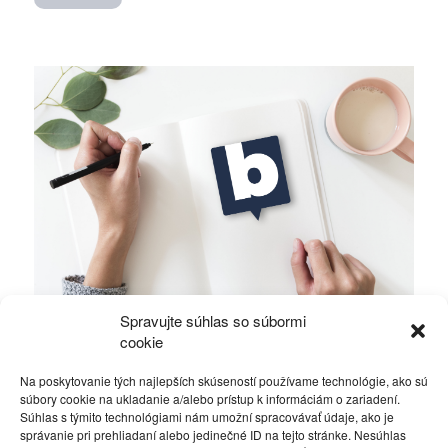
Spravujte súhlas so súbormi
Nikodým – Mika – Fico, je to len náhoda?
cookie
Na poskytovanie tých najlepších skúseností používame technológie, ako sú
Politika
29. februára 2016
súbory cookie na ukladanie a/alebo prístup k informáciám o zariadení.
Súhlas s týmito technológiami nám umožní spracovávať údaje, ako je
správanie pri prehliadaní alebo jedinečné ID na tejto stránke. Nesúhlas