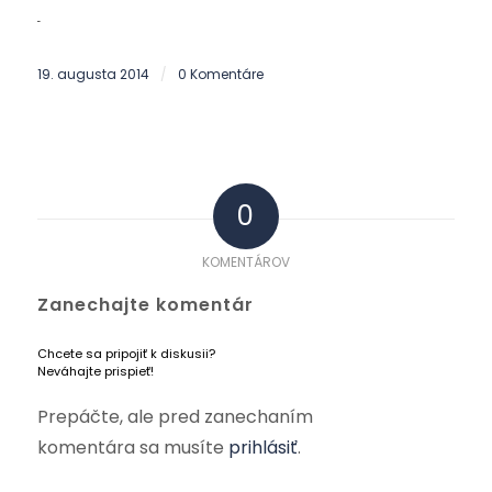
19. augusta 2014
0 Komentáre
/
0
KOMENTÁROV
Zanechajte komentár
Chcete sa pripojiť k diskusii?
Neváhajte prispieť!
Prepáčte, ale pred zanechaním
komentára sa musíte
prihlásiť
.