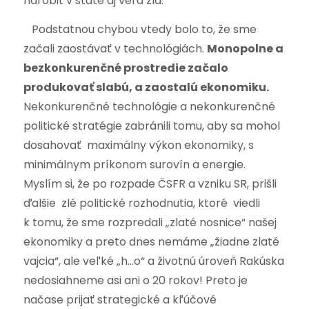
narobiť v štáte aj veľa zla.
Podstatnou chybou vtedy bolo to, že sme
začali zaostávať v technológiách.
Monopolne a
bezkonkurenčné prostredie začalo
produkovať slabú, a zaostalú ekonomiku.
Nekonkurenčné technológie a nekonkurenčné
politické stratégie zabránili tomu, aby sa mohol
dosahovať maximálny výkon ekonomiky, s
minimálnym príkonom surovín a energie.
Myslím si, že po rozpade ČSFR a vzniku SR, prišli
ďalšie zlé politické rozhodnutia, ktoré viedli
k tomu, že sme rozpredali „zlaté nosnice“ našej
ekonomiky a preto dnes nemáme „žiadne zlaté
vajcia“, ale veľké „h…o“ a životnú úroveň Rakúska
nedosiahneme asi ani o 20 rokov! Preto je
načase prijať strategické a kľúčové