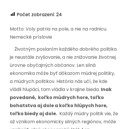
Počet zobrazení:
24
Motto: Voly patria na pole, a nie na radnicu.
Nemecké príslovie
Životným poslaním každého dobrého politika
je neustále zvyšovanie, a nie znižovanie životnej
úrovne obyčajných občanov. Len silná
ekonomika môže byť dôkazom múdrej politiky,
a múdrych politikov. História nás učí, že kde
vládli hlupáci, tam vládla v krajine bieda.
Inak
povedané, koľko múdrych hore, toľko
bohatstva aj dole a koľko hlúpych hore,
toľko biedy aj dole.
Každý múdry politik vie, že
až vznikom ekonomicky silných regiónov, môže