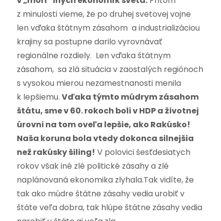
v „mori“ iných ekonomík sveta.
Pritom
z minulosti vieme, že po druhej svetovej vojne
len vďaka štátnym zásahom a industrializáciou
krajiny sa postupne darilo vyrovnávať
regionálne rozdiely. Len vďaka štátnym
zásahom, sa zlá situácia v zaostalých regiónoch
s vysokou mierou nezamestnanosti menila
k lepšiemu.
Vďaka týmto múdrym zásahom
štátu, sme v 60. rokoch boli v HDP a životnej
úrovni na tom oveľa lepšie, ako Rakúsko!
Naša koruna bola vtedy dokonca silnejšia
než rakúsky šiling!
V polovici šesťdesiatych
rokov však iné zlé politické zásahy a zlé
naplánovaná ekonomika zlyhala.Tak vidíte, že
tak ako múdre štátne zásahy vedia urobiť v
štáte veľa dobra, tak hlúpe štátne zásahy vedia