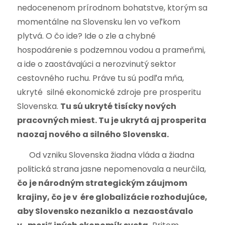
nedocenenom prírodnom bohatstve, ktorým sa
momentálne na Slovensku len vo veľkom
plytvá. O čo ide? Ide o zle a chybné
hospodárenie s podzemnou vodou a prameňmi,
a ide o zaostávajúci a nerozvinutý sektor
cestovného ruchu. Práve tu sú podľa mňa,
ukryté silné ekonomické zdroje pre prosperitu
Slovenska.
Tu sú ukryté tisícky nových
pracovných miest. Tu je ukrytá aj prosperita
naozaj nového a silného Slovenska.
Od vzniku Slovenska žiadna vláda a žiadna
politická strana jasne nepomenovala a neurčila,
čo je národným strategickým záujmom
krajiny, čo je v ére globalizácie rozhodujúce,
aby Slovensko nezaniklo a nezaostávalo