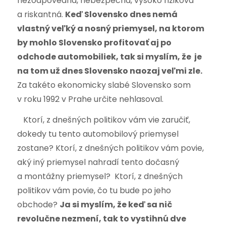
nezodpovedná, nebezpečná, vysoko riziková
a riskantná.
Keď Slovensko dnes nemá
vlastný veľký a nosný priemysel, na ktorom
by mohlo Slovensko profitovať aj po
odchode automobiliek, tak si myslím, že je
na tom už dnes Slovensko naozaj veľmi zle.
Za takéto ekonomicky slabé Slovensko som
v roku 1992 v Prahe určite nehlasoval.
Ktorí, z dnešných politikov vám vie zaručiť,
dokedy tu tento automobilový priemysel
zostane? Ktorí, z dnešných politikov vám povie,
aký iný priemysel nahradí tento dočasný
a montážny priemysel? Ktorí, z dnešných
politikov vám povie, čo tu bude po jeho
obchode?
Ja si myslím, že keď sa nič
revolučne nezmení, tak to vystihnú dve