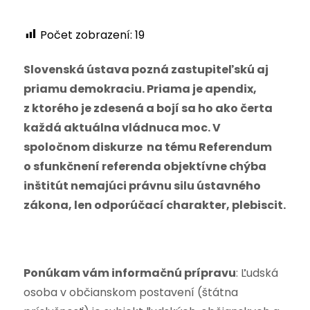
Počet zobrazení:
19
Slovenská ústava pozná zastupiteľskú aj
priamu demokraciu. Priama je apendix,
z ktorého je zdesená a bojí sa ho ako čerta
každá aktuálna vládnuca moc. V
spoločnom diskurze na tému Referendum
o sfunkčnení referenda objektívne chýba
inštitút nemajúci právnu silu ústavného
zákona, len odporúčací charakter, plebiscit.
Ponúkam vám informačnú prípravu
: Ľudská
osoba v občianskom postavení (štátna