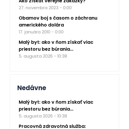
Ako získať verejné zákazky?
27. novembra 2023 - 0:00
Obamov boj s časom o záchranu
amerického dolára
17. januára 2010 - 0:00
Malý byt: ako v ňom získať viac
priestoru bez búrania...
5. augusta 2026 - 10:38
Nedávne
Malý byt: ako v ňom získať viac
priestoru bez búrania...
5. augusta 2026 - 10:38
Pracovná zdravotná služba: