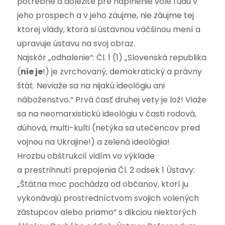
potrebné a dôležité pre naplnenie vôle ľudu v
jeho prospech a v jeho záujme, nie záujme tej
ktorej vlády, ktorá si ústavnou väčšinou mení a
upravuje ústavu na svoj obraz.
Najskôr „odhalenie“: Čl. 1 (1) „Slovenská republika
(
nie je
!) je zvrchovaný, demokratický a právny
štát. Neviaže sa na nijakú ideológiu ani
náboženstvo.“ Prvá časť druhej vety je lož! Viaže
sa na neomarxistickú ideológiu v časti rodová,
dúhová, multi-kulti (netýka sa utečencov pred
vojnou na Ukrajine!) a zelená ideológia!
Hrozbu obštrukcií vidím vo výklade
a prestrihnutí prepojenia Čl. 2 odsek 1 Ústavy:
„Štátna moc pochádza od občanov, ktorí ju
vykonávajú prostredníctvom svojich volených
zástupcov alebo priamo“ s dikciou niektorých