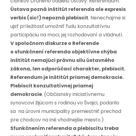
článkov Druhého oddielu Ústavy: Referendum.
Ústava pozná inštitút referenda ale expresis
verbis (sic!) nepozná plebiscit
. Nenechajme si
ujsť príležitosť umožniť ľudu konzultatívnu
participáciu na moci, jej rozhodovaní a vládnutí.
V spoločnom diskurze o Referende
o sfunkčnení referenda objektívne chýba
inštitút nemajúci právnu silu ústavného
zákona, len odporúčací charakter, plebiscit.
Referendum je inštitút priamej demokracie.
Plebiscit konzultatívnej priamej
demokracie
.
(Občiansky iniciatívnemu
synovcovi žijúcom s rodinou vo Švajci, podarilo
sa na úrovni municipality premiestniť prechod
pre chodcov na iné vhodnejšie miesto.)
Sfunkčnením referenda a plebiscitu treba