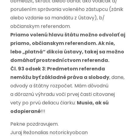
obmedziť, skrátiť alebo odňať ako vodičák a/
porušením správania voleného zástupcu (zánik
alebo vzdanie sa mandátu z Ústavy), b/
občianskym referendom.
Priamo volenú hlavu štátu možno odvolať aj
priamo, občianskym referendom. Ak nie,
lebo „platná“ dikcia ústavy, takej sa možno
domáhať prostredníctvom referenda.
Čl. 93 odsek 3: Predmetom referenda
nemôžu byť základné práva a slobody
, dane,
odvody a štátny rozpočet. Mám dôvodnú
a dôraznú výhradu voči prvej časti citovanej
vety po prvú deliacu čiarku:
Musia, ak sú
odopierané
!!!
Pekne pozdravujem.
Juraj Režonalias notorickyobcan