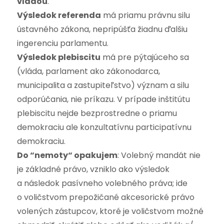
vládou
.
Výsledok referenda
má priamu právnu silu
ústavného zákona, nepripúšťa žiadnu ďalšiu
ingerenciu parlamentu.
Výsledok plebiscitu
má pre pýtajúceho sa
(vláda, parlament ako zákonodarca,
municipalita a zastupiteľstvo) význam a silu
odporúčania, nie príkazu. V prípade inštitútu
plebiscitu nejde bezprostredne o priamu
demokraciu ale konzultatívnu participatívnu
demokraciu.
Do “nemoty“ opakujem
: Volebný mandát nie
je základné právo, vzniklo ako výsledok
a následok pasívneho volebného práva; ide
o voličstvom prepožičané akcesorické právo
volených zástupcov, ktoré je voličstvom možné