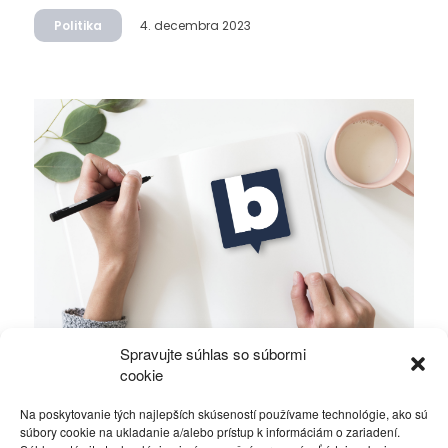
Politika
4. decembra 2023
Spravujte súhlas so súbormi
Ficova vláda a médiá…
cookie
Na poskytovanie tých najlepších skúseností používame technológie, ako sú
Politika
4. decembra 2023
súbory cookie na ukladanie a/alebo prístup k informáciám o zariadení.