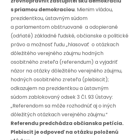
zrovnoprávniť zastupiteľskú demokraciu
s priamou demokraciou
. Mienim vládou,
prezidentkou, ústavným súdom
a parlamentom obštruované a odopierané
(odňaté) základné ľudské, občianske a politické
právo a možnosť ľudu „hlasovať o otázkach
dôležitého verejného záujmu hodných
osobitného zreteľa (referendum) a vyjadriť
názor na otázky dôležitého verejného záujmu,
hodných osobitného zreteľa (plebiscit);
odkazujem na prezidentkou a ústavným
súdom zablokovaný odsek 3 Čl. 93 Ústavy:
„Referendom sa môže rozhodnúť aj o iných
dôležitých otázkach verejného záujmu.“
Referendu predchádza občianska petícia.
Plebiscit je odpoveď na otázku položenú