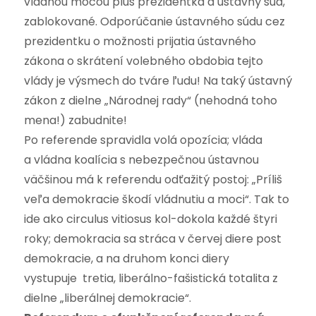
vládnou mocou plus prezidentka a ústavný súd,
zablokované. Odporúčanie ústavného súdu cez
prezidentku o možnosti prijatia ústavného
zákona o skrátení volebného obdobia tejto
vlády je výsmech do tváre ľudu! Na taký ústavný
zákon z dielne „Národnej rady“ (nehodná toho
mena!) zabudnite!
Po referende spravidla volá opozícia; vláda
a vládna koalícia s nebezpečnou ústavnou
väčšinou má k referendu odťažitý postoj: „Príliš
veľa demokracie škodí vládnutiu a moci“. Tak to
ide ako circulus vitiosus kol-dokola každé štyri
roky; demokracia sa stráca v červej diere post
demokracie, a na druhom konci diery
vystupuje tretia, liberálno-fašistická totalita z
dielne „liberálnej demokracie“.