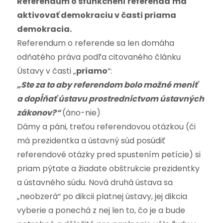
Referendum o sfunkčnení referenda
má
aktivovať demokraciu v časti priama
demokracia.
Referendum o referende sa len domáha
odňatého práva podľa citovaného článku
Ústavy v časti „
priamo
“:
„Ste za to aby referendom bolo možné meniť
a dopĺňať ústavu prostredníctvom ústavných
zákonov?“
(áno-nie)
Dámy a páni, treťou referendovou otázkou (či
má prezidentka a ústavný súd posúdiť
referendové otázky pred spustením petície) si
priam pýtate a žiadate obštrukcie prezidentky
a ústavného súdu. Nová druhá ústava sa
„neobzerá“ po dikcii platnej ústavy, jej dikcia
vyberie a ponechá z nej len to, čo je a bude