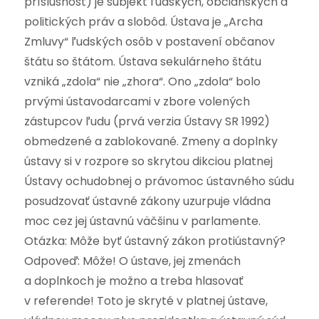
príslušnosť) je subjekt ľudských, občianskych a
politických práv a slobôd. Ústava je „Archa
Zmluvy“ ľudských osôb v postavení občanov
štátu so štátom. Ústava sekulárneho štátu
vzniká „zdola“ nie „zhora“. Ono „zdola“ bolo
prvými ústavodarcami v zbore volených
zástupcov ľudu (prvá verzia Ústavy SR 1992)
obmedzené a zablokované. Zmeny a doplnky
ústavy si v rozpore so skrytou dikciou platnej
Ústavy ochudobnej o právomoc ústavného súdu
posudzovať ústavné zákony uzurpuje vládna
moc cez jej ústavnú väčšinu v parlamente.
Otázka: Môže byť ústavný zákon protiústavný?
Odpoveď: Môže! O ústave, jej zmenách
a doplnkoch je možno a treba hlasovať
v referende! Toto je skryté v platnej ústave,