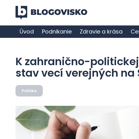
Úvod
Podnikanie
Zdravie a krása
Ce
K zahranično-politickej
stav vecí verejných na
Politika