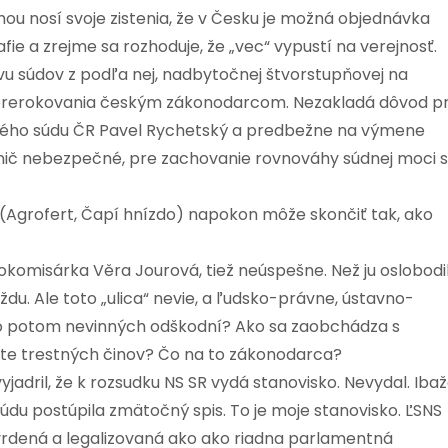
u nosí svoje zistenia, že v Česku je možná objednávka
mafie a zrejme sa rozhoduje, že „vec“ vypustí na verejnosť.
tavu súdov z podľa nej, nadbytočnej štvorstupňovej na
ej prerokovania českým zákonodarcom. Nezakladá dôvod p
tavného súdu ČR Pavel Rychetský a predbežne na výmene
í nič nebezpečné, pre zachovanie rovnováhy súdnej moci s
 (Agrofert, Čapí hnízdo) napokon môže skončiť tak, ako
okomisárka Věra Jourová, tiež neúspešne. Než ju oslobodil
aždu. Ale toto „ulica“ nevie, a ľudsko-právne, ústavno-
o potom nevinných odškodní? Ako sa zaobchádza s
bete trestných činov? Čo na to zákonodarca?
adril, že k rozsudku NS SR vydá stanovisko. Nevydal. Iba
údu postúpila zmätočný spis. To je moje stanovisko. ĽSNS
tvrdená a legalizovaná ako ako riadna parlamentná