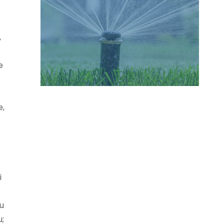
,
e
e,
i
du
;