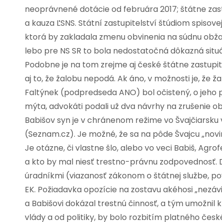
neoprávnené dotácie od februára 2017; štátne zastu
a kauza ĽSNS. Státní zastupitelství štúdiom spisove
ktorá by zakladala zmenu obvinenia na súdnu obžal
lebo pre NS SR to bola nedostatočná dôkazná situá
Podobne je na tom zrejme aj české štátne zastupiteľs
aj to, že žalobu nepodá. Ak áno, v možnosti je, že
Faltýnek (podpredseda ANO) bol očistený, o jeho pol
mýta, advokáti podali už dva návrhy na zrušenie ob
Babišov syn je v chránenom režime vo Švajčiarsku v
(Seznam.cz). Je možné, že sa na pôde Švajcu „novin
Je otázne, či vlastne šlo, alebo vo veci Babiš, Agrof
a kto by mal niesť trestno-právnu zodpovednosť. D
úradníkmi (viazanosť zákonom o štátnej službe, po
EK. Požiadavka opozície na zostavu akéhosi „nezáv
a Babišovi dokázal trestnú činnosť, a tým umožnil kr
vlády a od politiky, by bolo rozbitím platného č