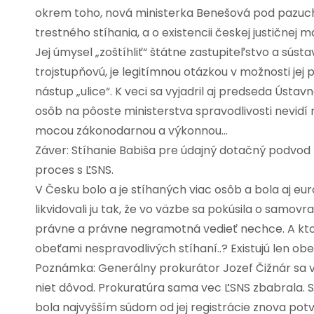
okrem toho, nová ministerka Benešová pod pazucho
trestného stíhania, a o existencii českej justičnej 
Jej úmysel „zoštíhliť“ štátne zastupiteľstvo a sús
trojstupňovú, je legitímnou otázkou v možnosti j
nástup „ulice“. K veci sa vyjadril aj predseda Ús
osôb na pôoste ministerstva spravodlivosti nevid
mocou zákonodarnou a výkonnou…
Záver: Stíhanie Babiša pre údajný dotačný podvod
proces s ĽSNS.
V Česku bolo a je stíhaných viac osôb a bola aj eur
likvidovali ju tak, že vo väzbe sa pokúsila o samovr
právne a právne negramotná vedieť nechce. A kt
obeťami nespravodlivých stíhaní..? Existujú len o
Poznámka: Generálny prokurátor Jozef Čižnár sa vyj
niet dôvod. Prokuratúra sama vec ĽSNS zbabrala. S
bola najvyšším súdom od jej registrácie znova po