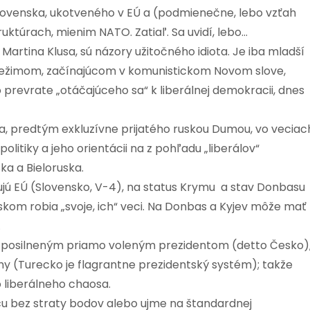
 Slovenska, ukotveného v EÚ a (podmienečne, lebo vzťah
ruktúrach, mienim NATO. Zatiaľ. Sa uvidí, lebo…
artina Klusa, sú názory užitočného idiota. Je iba mladší
ežimom, začínajúcom v komunistickom Novom slove,
prevrate „otáčajúceho sa“ k liberálnej demokracii, dnes
a, predtým exkluzívne prijatého ruskou Dumou, vo veciac
litiky a jeho orientácii na z pohľadu „liberálov“
a a Bieloruska.
zujú EÚ (Slovensko, V-4), na status Krymu a stav Donbasu
skom robia „svoje, ich“ veci. Na Donbas a Kyjev môže mať
…
s posilneným priamo voleným prezidentom (detto Česko)
my (Turecko je flagrantne prezidentský systém); takže
o liberálneho chaosa.
cu bez straty bodov alebo ujme na štandardnej