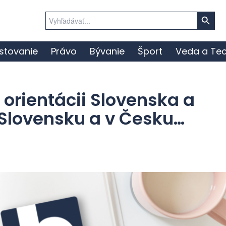
Search Button
Search
for:
stovanie
Právo
Bývanie
Šport
Veda a Tec
 orientácii Slovenska a
 Slovensku a v Česku…