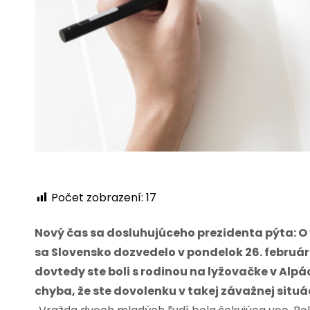
Počet zobrazení:
17
Nový čas sa dosluhujúceho prezidenta pýta: O
sa Slovensko dozvedelo v pondelok 26. februára 
dovtedy ste boli s rodinou na lyžovačke v Alpá
chyba, že ste dovolenku v takej závažnej situác