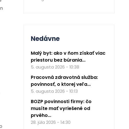
e
án
Nedávne
Malý byt: ako v ňom získať viac
priestoru bez búrania...
5. augusta 2026 - 10:38
Pracovná zdravotná služba:
povinnosť, o ktorej veľa...
5. augusta 2026 - 10:13
?
BOZP povinnosti firmy: čo
musíte mať vyriešené od
prvého...
28. júla 2026 - 14:30
o