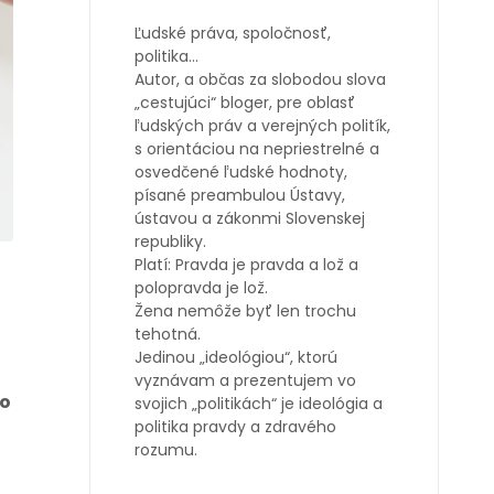
Ľudské práva, spoločnosť,
politika…
Autor, a občas za slobodou slova
„cestujúci“ bloger, pre oblasť
ľudských práv a verejných politík,
s orientáciou na nepriestrelné a
osvedčené ľudské hodnoty,
písané preambulou Ústavy,
ústavou a zákonmi Slovenskej
republiky.
Platí: Pravda je pravda a lož a
polopravda je lož.
Žena nemôže byť len trochu
tehotná.
Jedinou „ideológiou“, ktorú
vyznávam a prezentujem vo
bo
svojich „politikách“ je ideológia a
politika pravdy a zdravého
o
rozumu.