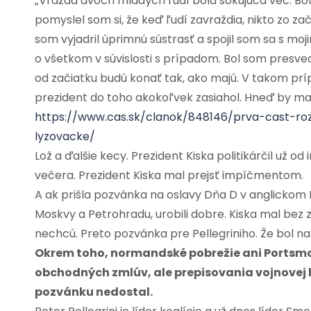
„Vražda dvoch mladých ľudí bola šokujúca vec. Bol
pomyslel som si, že keď ľudí zavraždia, nikto zo zač
som vyjadril úprimnú sústrasť a spojil som sa s moj
o všetkom v súvislosti s prípadom. Bol som presve
od začiatku budú konať tak, ako majú. V takom pr
prezident do toho akokoľvek zasiahol. Hneď by ma ob
https://www.cas.sk/clanok/848146/prva-cast-r
lyzovacke/
Lož a ďalšie kecy. Prezident Kiska politikárčil už 
večera. Prezident Kiska mal prejsť impíčmentom.
A ak prišla pozvánka na oslavy Dňa D v anglickom P
Moskvy a Petrohradu, urobili dobre. Kiska mal bez z
nechcú. Preto pozvánka pre Pellegriniho. Že bol na o
Okrem toho, normandské pobrežie ani Portsmo
obchodných zmlúv, ale prepisovania vojnovej 
pozvánku nedostal.