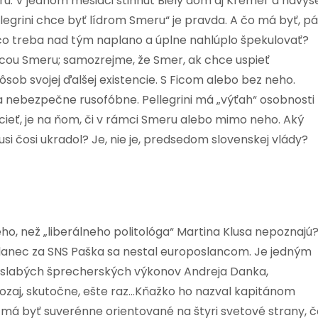
Smeru. V jednom mesiaci stihnúť Biely dom aj Kremeľ a navyš
llegrini chce byť lídrom Smeru“ je pravda. A čo má byť, p
čo treba nad tým naplano a úplne nahlúplo špekulovať?
vecou Smeru; samozrejme, že Smer, ak chce uspieť
ôsob svojej ďalšej existencie. S Ficom alebo bez neho.
nebezpečne rusofóbne. Pellegrini má „výťah“ osobnosti
cieť, je na ňom, či v rámci Smeru alebo mimo neho. Aký
si čosi ukradol? Je, nie je, predsedom slovenskej vlády?
ho, než „liberálneho politológa“ Martina Klusa nepoznajú
anec za SNS Paška sa nestal europoslancom. Je jedným
o slabých šprecherských výkonov Andreja Danka,
ozaj, skutočne, ešte raz…Kňažko ho nazval kapitánom
má byť suverénne orientované na štyri svetové strany, č