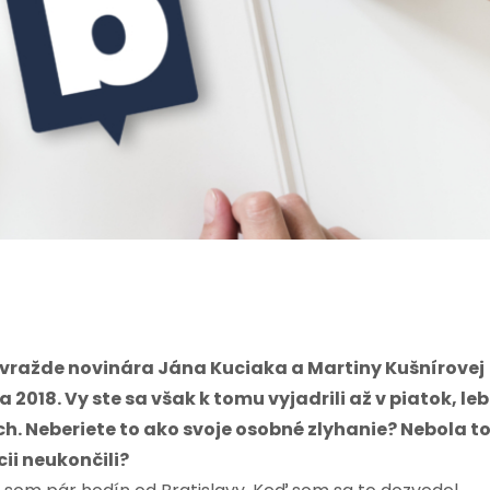
 vražde novinára Jána Kuciaka a Martiny Kušnírovej
2018. Vy ste sa však k tomu vyjadrili až v piatok, le
ch. Neberiete to ako svoje osobné zlyhanie? Nebola t
ii neukončili?