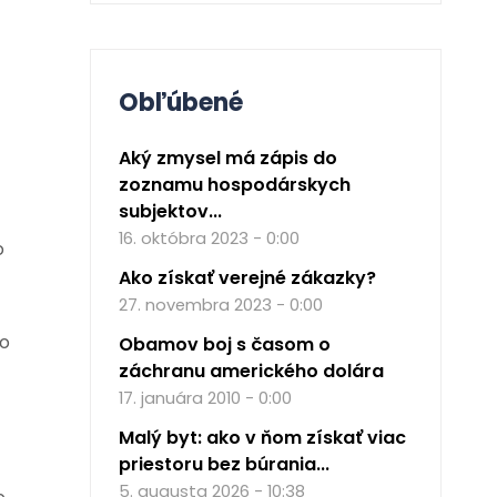
Obľúbené
Aký zmysel má zápis do
zoznamu hospodárskych
subjektov...
16. októbra 2023 - 0:00
o
Ako získať verejné zákazky?
27. novembra 2023 - 0:00
ho
Obamov boj s časom o
záchranu amerického dolára
17. januára 2010 - 0:00
Malý byt: ako v ňom získať viac
priestoru bez búrania...
5. augusta 2026 - 10:38