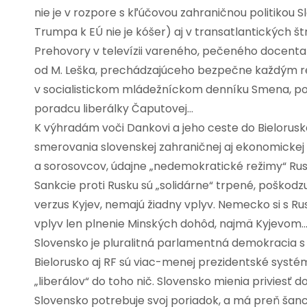
nie je v rozpore s kľúčovou zahraničnou politikou
Trumpa k EÚ nie je kóšer) aj v transatlantických št
Prehovory v televízii vareného, pečeného docenta M
od M. Leška, prechádzajúceho bezpečne každým r
v socialistickom mládežníckom denníku Smena, po 
poradcu liberálky Čaputovej…
K výhradám voči Dankovi a jeho ceste do Bielorusk
smerovania slovenskej zahraničnej aj ekonomickej po
a sorosovcov, údajne „nedemokratické režimy“ Rusk
Sankcie proti Rusku sú „solidárne“ trpené, poškod
verzus Kyjev, nemajú žiadny vplyv. Nemecko si s Ru
vplyv len plnenie Minských dohôd, najmä Kyjevom
Slovensko je pluralitná parlamentná demokracia 
Bielorusko aj RF sú viac-menej prezidentské systé
„liberálov“ do toho nič. Slovensko mienia priviesť d
Slovensko potrebuje svoj poriadok, a má preň šan