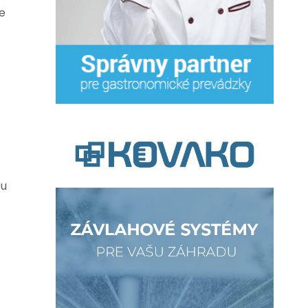
ie
ou