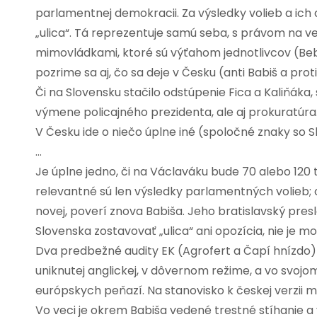
parlamentnej demokracii. Za výsledky volieb a ich
„ulica“. Tá reprezentuje samú seba, s právom na 
mimovládkami, ktoré sú výťahom jednotlivcov (Bebla
pozrime sa aj, čo sa deje v Česku (anti Babiš a pro
Či na Slovensku stačilo odstúpenie Fica a Kaliňáka
výmene policajného prezidenta, ale aj prokuratúra
V Česku ide o niečo úplne iné (spoločné znaky so S
…
Je úplne jedno, či na Václaváku bude 70 alebo 120 t
relevantné sú len výsledky parlamentných volieb; 
novej, poverí znova Babiša. Jeho bratislavský pres
Slovenska zostavovať „ulica“ ani opozícia, nie je
Dva predbežné audity EK (Agrofert a Čapí hnízdo) 
uniknutej anglickej, v dôvernom režime, a vo svoj
európskych peňazí. Na stanovisko k českej verzii m
Vo veci je okrem Babiša vedené trestné stíhanie 