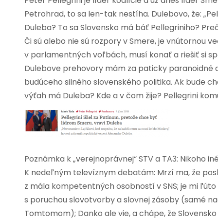
Peter Pellegrini je líder koalície a už dnes líder 
Petrohrad, to sa len-tak nestíha. Dulebovo, že: „Pe
Duleba? To sa Slovensko má báť Pellegriniho? Pre
Či sú alebo nie sú rozpory v Smere, je vnútornou 
v parlamentných voľbách, musí konať a riešiť si sp
Dulebove prehovory mám za paticky paranoidné a 
budúceho silného slovenského politika. Ak bude ch
výťah má Duleba? Kde a v čom žije? Pellegrini komu
Poznámka k „verejnoprávnej“ STV a TA3: Nikoho iné
K nedeľným televíznym debatám: Mrzí ma, že posl
z mála kompetentných osobností v SNS; je mi ľút
s poruchou slovotvorby a slovnej zásoby (samé na
Tomtomom); Danko ale vie, a chápe, že Slovensko 