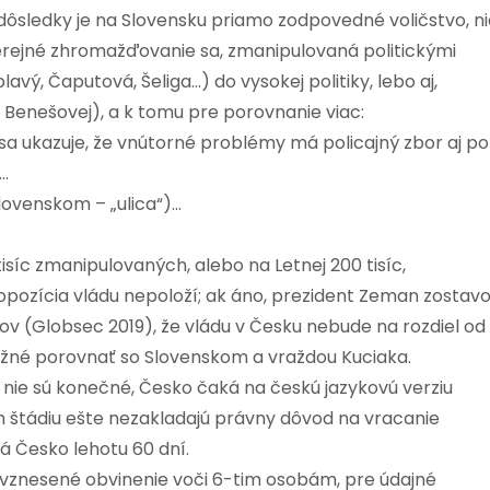
 dôsledky je na Slovensku priamo zodpovedné voličstvo, n
verejné zhromažďovanie sa, zmanipulovaná politickými
vý, Čaputová, Šeliga…) do vysokej politiky, lebo aj,
ti Benešovej), a k tomu pre porovnanie viac:
, sa ukazuje, že vnútorné problémy má policajný zbor aj po
…
lovenskom – „ulica“)…
isíc zmanipulovaných, alebo na Letnej 200 tisíc,
opozícia vládu nepoloží; ak áno, prezident Zeman zostav
lov (Globsec 2019), že vládu v Česku nebude na rozdiel od
 možné porovnať so Slovenskom a vraždou Kuciaka.
nie sú konečné, Česko čaká na českú jazykovú verziu
om štádiu ešte nezakladajú právny dôvod na vracanie
á Česko lehotu 60 dní.
a vznesené obvinenie voči 6-tim osobám, pre údajné