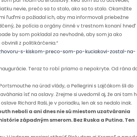
 som pár hodín od Bratislavy. Keď som sa to dozvedel,
iatku nevie, prečo sa to stalo, ako sa to stalo. Okamžite
imi ľuďmi a požiadal ich, aby ma informovali priebežne
dčený, že polícia a orgány činné v trestnom konaní hneď
ípade by som pokladal za nevhodné, aby som ja ako
vinili z politikárčenia.“
ozhovoru-s-kiskom-preco-som-po-kuciakovi-zostal-na-
od inaugurácie. Teraz to robí priamo a nepokryte. Od rána d
ortsmouthe na úrad vlády, a Pellegrini s Lajčákom šli do
aváhania ísť na oslavy. Zrejme si uvedomil aj, že ani tam 
slave Richard Raši, je v poriadku, len ak sa nedalo inak.
uth neboli a ani dnes nie sú miestom uzatvárania
histórie západným smerom. Bez Ruska a Putina. Ten