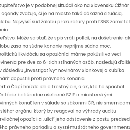
piteľstvo je v podobnej situácii ako na Slovensku Čižnár
j agendy zvažuje, či je na mieste taká dôkazná situácia,
obu. Najvyšší súd žalobu prokuratúry proti ĽSNS zamietol
cia.
tvo. Môže sa stať, že spis vráti polícii, na došetrenie, al
 žalobu zasa na súdne konanie neprijme súdna moc.
itickú likvidáciu sa opozičníci márne pokúsili vo veci
vinenia pre dve zo 6-tich stíhaných osôb, nasledujú ďalši
 dôsledku „investigatívy“ novinárov Slonkovej a Kubíka
ári“ dopustili proti právneho konania.
ert a Čapí hnízdo ide o trestný čin, a ak, kto ho spáchal
otácie boli úradne ošetrené SZIF a ministerskými
vinných konať len v súlade so zákonmi ČR, nie smernicam
islého“ orgánu, ktorý by reagoval na výhrady auditu
vilačnej opozícii a „ulici“ jeho odstavenie z postu predse
eského právneho poriadku a systému štátneho governmentu