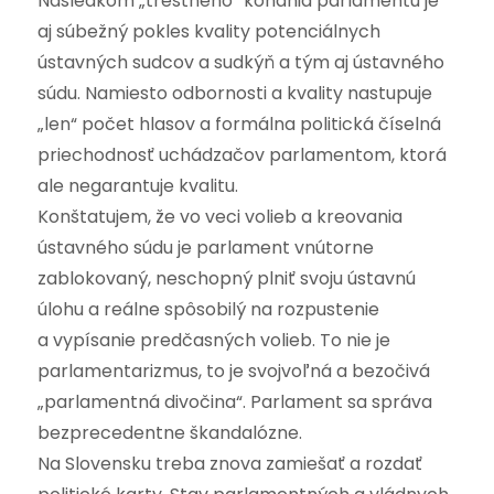
Následkom „trestného“ konania parlamentu je
aj súbežný pokles kvality potenciálnych
ústavných sudcov a sudkýň a tým aj ústavného
súdu. Namiesto odbornosti a kvality nastupuje
„len“ počet hlasov a formálna politická číselná
priechodnosť uchádzačov parlamentom, ktorá
ale negarantuje kvalitu.
Konštatujem, že vo veci volieb a kreovania
ústavného súdu je parlament vnútorne
zablokovaný, neschopný plniť svoju ústavnú
úlohu a reálne spôsobilý na rozpustenie
a vypísanie predčasných volieb. To nie je
parlamentarizmus, to je svojvoľná a bezočivá
„parlamentná divočina“. Parlament sa správa
bezprecedentne škandalózne.
Na Slovensku treba znova zamiešať a rozdať