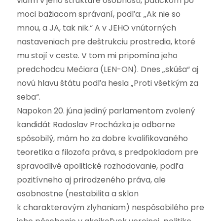
vidím v jeho štruktúre osobnosti, patickom po
moci bažiacom správaní, podľa: „Ak nie so
mnou, a JA, tak nik.“ A v JEHO vnútorných
nastaveniach pre deštrukciu prostredia, ktoré
mu stojí v ceste. V tom mi pripomína jeho
predchodcu Mečiara (LEN-ON). Dnes „skúša“ aj
novú hlavu štátu podľa hesla „Proti všetkým za
seba“.
Napokon 20. júna jediný parlamentom zvolený
kandidát Radoslav Procházka je odborne
spôsobilý, mám ho za dobre kvalifikovaného
teoretika a filozofa práva, s predpokladom pre
spravodlivé apolitické rozhodovanie, podľa
pozitívneho aj prirodzeného práva, ale
osobnostne (nestabilita a sklon
k charakterovým zlyhaniam) nespôsobilého pre