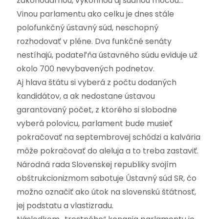
zákonodarnou, výkonnou aj súdnou mocou…
Vinou parlamentu ako celku je dnes stále
polofunkčný ústavný súd, neschopný
rozhodovať v pléne. Dva funkčné senáty
nestíhajú, podateľňa ústavného súdu eviduje už
okolo 700 nevybavených podnetov.
Aj hlava štátu si vyberá z počtu dodaných
kandidátov, a ak nedostane ústavou
garantovaný počet, z ktorého si slobodne
vyberá polovicu, parlament bude musieť
pokračovať na septembrovej schôdzi a kalvária
môže pokračovať do aleluja a to treba zastaviť.
Národná rada Slovenskej republiky svojím
obštrukcionizmom sabotuje Ústavný súd SR, čo
možno označiť ako útok na slovenskú štátnosť,
jej podstatu a vlastizradu.