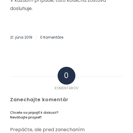
V každom prípade, táto koaličná zostava
dosluhuje.
21. júna 2019
0 Komentáre
/
0
KOMENTÁROV
Zanechajte komentár
Chcete sa pripojiť k diskusii?
Neváhajte prispieť!
Prepáčte, ale pred zanechaním