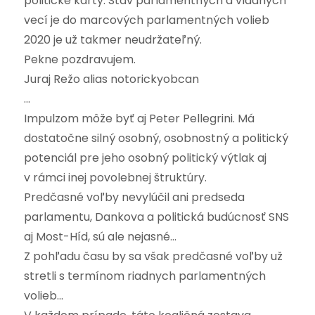
politické karty. Stav parlamentných a vládnych
vecí je do marcových parlamentných volieb
2020 je už takmer neudržateľný.
Pekne pozdravujem.
Juraj Režo alias notorickyobcan
…
Impulzom môže byť aj Peter Pellegrini. Má
dostatočne silný osobný, osobnostný a politický
potenciál pre jeho osobný politický výtlak aj
v rámci inej povolebnej štruktúry.
Predčasné voľby nevylúčil ani predseda
parlamentu, Dankova a politická budúcnosť SNS
aj Most-Híd, sú ale nejasné…
Z pohľadu času by sa však predčasné voľby už
stretli s termínom riadnych parlamentných
volieb…