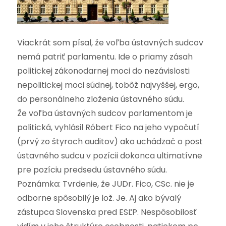
Viackrát som písal, že voľba ústavných sudcov
nemá patriť parlamentu. Ide o priamy zásah
politickej zákonodarnej moci do nezávislosti
nepolitickej moci súdnej, tobôž najvyššej, ergo,
do personálneho zloženia ústavného súdu.
Že voľba ústavných sudcov parlamentom je
politická, vyhlásil Róbert Fico na jeho vypočutí
(prvý zo štyroch auditov) ako uchádzač o post
ústavného sudcu v pozícii dokonca ultimatívne
pre pozíciu predsedu ústavného súdu.
Poznámka: Tvrdenie, že JUDr. Fico, CSc. nie je
odborne spôsobilý je lož. Je. Aj ako bývalý
zástupca Slovenska pred ESĽP. Nespôsobilosť