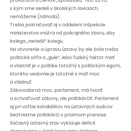
prokurátora čiehosi „spolužiaka“ hoc za to,
s kým sme sedeli v školských laviciach,
nemôžeme (náhoda).
Treba pokračovať aj v oddelení inšpekcie
ministerstva vnútra od policajného zboru, aby
kolega „neriešil“ kolegu.
Na otvorenie a úpravu ústavy by ale bola treba
politická vôľa a „gule“, lebo ľudský faktor mať
a vlastniť je v politike totožný s politickým egom,
ktorého vedomie je totožné s mať moc
a vládnuť.
Zákonodarná moc, parlament, má tvoriť
a schvaľovať zákony, nie politikárčiť. Parlament
aj pri voľbe kandidátov na ústavných sudcov
beztrestne politikárči v priamom prenose.
Súčasný ústavný stav vykazuje deficit