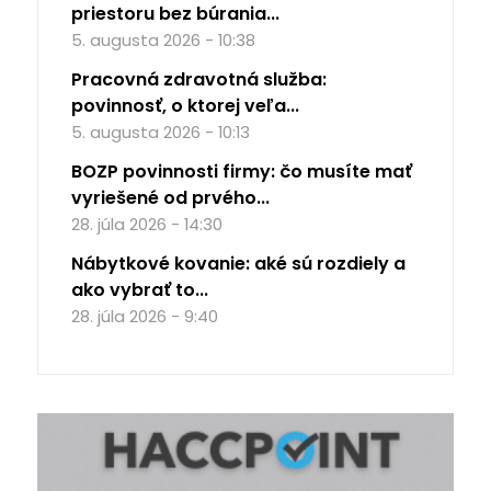
priestoru bez búrania...
5. augusta 2026 - 10:38
Pracovná zdravotná služba:
povinnosť, o ktorej veľa...
5. augusta 2026 - 10:13
BOZP povinnosti firmy: čo musíte mať
vyriešené od prvého...
28. júla 2026 - 14:30
Nábytkové kovanie: aké sú rozdiely a
ako vybrať to...
28. júla 2026 - 9:40