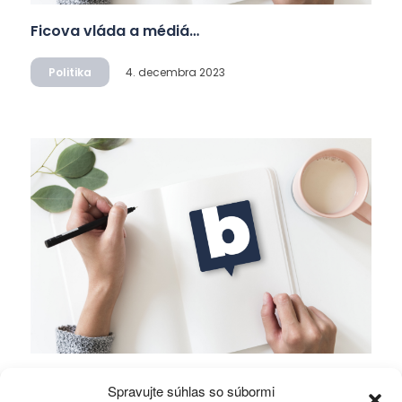
Ficova vláda a médiá…
Politika
4. decembra 2023
Mierové rozhovory vedú Zalužný s
Spravujte súhlas so súbormi