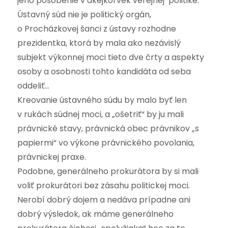
jeho pôsobenie v akejkoľvek verejnej politike.
Ústavný súd nie je politický orgán,
o Procházkovej šanci z ústavy rozhodne
prezidentka, ktorá by mala ako nezávislý
subjekt výkonnej moci tieto dve črty a aspekty
osoby a osobnosti tohto kandidáta od seba
oddeliť…
Kreovanie ústavného súdu by malo byť len
v rukách súdnej moci, a „ošetriť“ by ju mali
právnické stavy, právnická obec právnikov „s
papiermi“ vo výkone právnického povolania,
právnickej praxe.
Podobne, generálneho prokurátora by si mali
voliť prokurátori bez zásahu politickej moci.
Nerobí dobrý dojem a nedáva prípadne ani
dobrý výsledok, ak máme generálneho