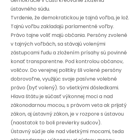
demokracie v časti kreovanie zloženia
ústavného súdu.
Tvrdenie, že demokratickou je tajná voľba, je lož.
Tajnú voľbu zakladajú parlamentné voľby.
Právo tajne voliť majú občania. Persóny zvolené
v tajných voľbách, sa stávajú volenými
zástupcami ľudu a zložením prísahy sú povinné
konať transparentne. Pod kontrolou občanov,
voličov. Do verejnej politiky šli volené persóny
dobrovoľne, využijúc svoje pasívne volebné
právo (byť volený). So všetkými dôsledkami.
Hlava štátu je súčasť výkonnej moci a nad
zákonodarnou mocou, s právom veta ak prijatý
zákon, aj ústavný zákon, je v rozpore s ústavou
(naostatok to boli previerky sudcov).
Ústavný súd je ale nad všetkými mocami, teda