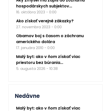
Aký zmysel má zápis do zoznamu
hospodárskych subjektov...
16. októbra 2023 - 0:00
Ako získať verejné zákazky?
27. novembra 2023 - 0:00
Obamov boj s časom o záchranu
amerického dolára
17. januára 2010 - 0:00
Malý byt: ako v ňom získať viac
priestoru bez búrania...
5. augusta 2026 - 10:38
Nedávne
Malý byt: ako v ňom získať viac