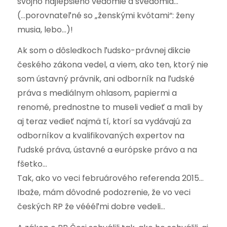
svojho najlepšieho vedomie a svedomia…
(…porovnateľné so „ženskými kvótami“: ženy
musia, lebo…)!
Ak som o dôsledkoch ľudsko-právnej dikcie
českého zákona vedel, a viem, ako ten, ktorý nie
som ústavný právnik, ani odborník na ľudské
práva s mediálnym ohlasom, papiermi a
renomé, prednostne to museli vedieť a mali by
aj teraz vedieť najmä tí, ktorí sa vydávajú za
odborníkov a kvalifikovaných expertov na
ľudské práva, ústavné a európske právo a na
fšetko…
Tak, ako vo veci februárového referenda 2015…
Ibaže, mám dôvodné podozrenie, že vo veci
českých RP že véééľmi dobre vedeli…