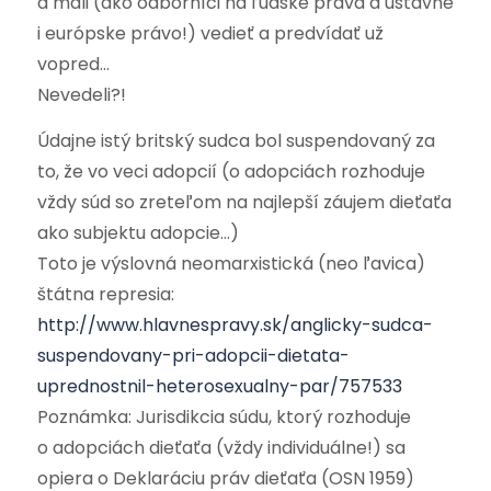
a mali (ako odborníci na ľudské práva a ústavné
i európske právo!) vedieť a predvídať už
vopred…
Nevedeli?!
Údajne istý britský sudca bol suspendovaný za
to, že vo veci adopcií (o adopciách rozhoduje
vždy súd so zreteľom na najlepší záujem dieťaťa
ako subjektu adopcie…)
Toto je výslovná neomarxistická (neo ľavica)
štátna represia:
http://www.hlavnespravy.sk/anglicky-sudca-
suspendovany-pri-adopcii-dietata-
uprednostnil-heterosexualny-par/757533
Poznámka: Jurisdikcia súdu, ktorý rozhoduje
o adopciách dieťaťa (vždy individuálne!) sa
opiera o Deklaráciu práv dieťaťa (OSN 1959)