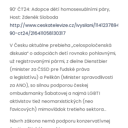
90’ ČT24: Adopce dětí homosexuálními páry,
Host: Zdeněk Sloboda
http://www.ceskatelevize.cz/ivysilani/11412378947-
90-ct24/216411058130317
V Česku aktuálne prebieha „celospoločenská
diskusia“ o adopciách detí rovnako pohlavnými,
už registrovanými pármi, z dielne Dienstbier
(minister za ČSSD pre ľudské práva
a legislatívu) a Pelikán (Minister spravodlivosti
za ANO), so silnou podporou českej
ombudsmanky Šabatovej a najmä LGBTI
aktivistov tiež neomarxistických (neo
ľavicových) mimovládok tretieho sektora…
Návrh zákona nemá podporu konzervatívnej