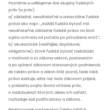
Poznáme a odlišujeme dve skupiny ľudských
práv (a práv)
a/ základné, neodňateľné a univerzálne ľudské
práva ako napr.: „Každá ľudská bytosť má
neodňateľné základné ľudské právo na život
a jeho ochranu od počatia po prirodzenú smrť.“,
b/ akcesorické (vedľajšie, doplnkové,
obligatórne), ktoré ľudská bytosť nadobúda
v možnosti a zo zákona vekom, postavením
a po splnení zákonom stanovených podmienok,
ak takéto právo a zákon štát pozná, teda také
právo existuje, ešte raz: bolo zákonom prijaté,
v priebehu svojho života včítane práv,
o nadobudnutí ktorých, alebo ich odňatí,
rozhoduje súd podľa ústavy a zákona…
Registrované partnerstvo (alebo inštitút