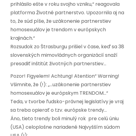
prihlásilo ešte v roku svojho vzniku,“ reagovala
platforma Životné partnerstvo. Upozornila aj na
to, že súd píše, že uzákonenie partnerstiev
homosexuálov je trendom v európskych
krajinách.“
Rozsudok zo Štrasburgu prišiel v čase, keď sa 38
slovenských mimovládnych organizácií snaží
presadiť inštitút životných partnerstiev…
Pozor! Figyelem! Achtung! Atention“ Warning!
Všimnite, že (!): „…uzákonenie partnerstiev
homosexuálov je európskym TRENDOM…“
Teda, v tvorbe ľudsko-právnej legislatívy je vraj
sa treba opierať o tzv. európske trendy…
Áno, tieto trendy boli minulý rok pre celú úniu
(USA) celoplošne nariadené Najvyšším súdom
USA (!):