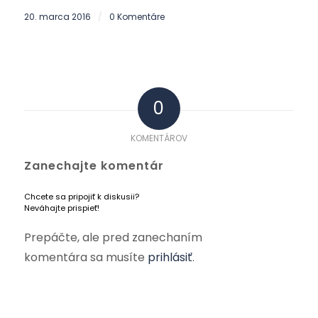
20. marca 2016
0 Komentáre
/
0
KOMENTÁROV
Zanechajte komentár
Chcete sa pripojiť k diskusii?
Neváhajte prispieť!
Prepáčte, ale pred zanechaním
komentára sa musíte
prihlásiť
.