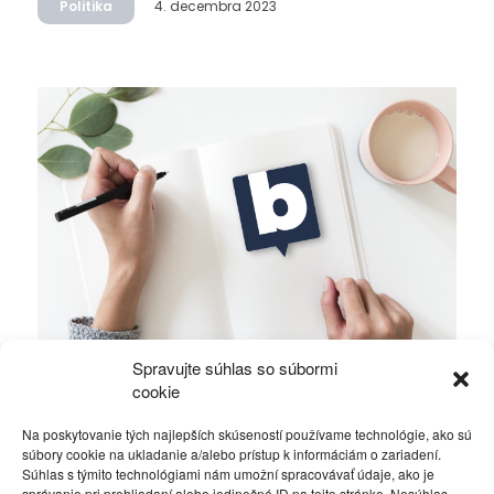
Politika
4. decembra 2023
Spravujte súhlas so súbormi
Ficova vláda a médiá…
cookie
Na poskytovanie tých najlepších skúseností používame technológie, ako sú
Politika
4. decembra 2023
súbory cookie na ukladanie a/alebo prístup k informáciám o zariadení.
Súhlas s týmito technológiami nám umožní spracovávať údaje, ako je
správanie pri prehliadaní alebo jedinečné ID na tejto stránke. Nesúhlas