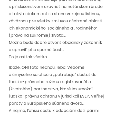
s príslušenstvom uzavrieť na notárskom úrade
a takýto dokument sa stane verejnou listinou,
záväznou pre všetky zmluvou ošetrené oblasti
ich ekonomického, sociálneho a „rodinného“
(právo na súkromie) života…
Možno bude dobré otvoriť občiansky zákonník
a upraviť jeho sporné časti..
To je asi tak všetko…
Ibaže, ONI toto nechcú, lebo: Vedome
a úmyselne sa chcú a „potrebujú“ dostať do
ľudsko-právneho režimu registrovaného
(životného) partnerstva, ktoré im umožní
ľudsko-právnu ochranu v jurisdikcii ESĽP, Veľkej
poroty a Európskeho súdneho dvora…
A najmä, ľahšiu cestu k adopciám detí pármi