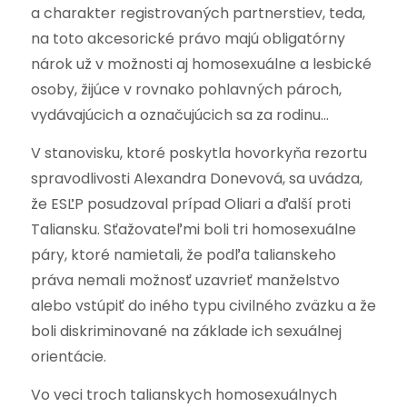
a charakter registrovaných partnerstiev, teda,
na toto akcesorické právo majú obligatórny
nárok už v možnosti aj homosexuálne a lesbické
osoby, žijúce v rovnako pohlavných pároch,
vydávajúcich a označujúcich sa za rodinu…
V stanovisku, ktoré poskytla hovorkyňa rezortu
spravodlivosti Alexandra Donevová, sa uvádza,
že ESĽP posudzoval prípad Oliari a ďalší proti
Taliansku. Sťažovateľmi boli tri homosexuálne
páry, ktoré namietali, že podľa talianskeho
práva nemali možnosť uzavrieť manželstvo
alebo vstúpiť do iného typu civilného zväzku a že
boli diskriminované na základe ich sexuálnej
orientácie.
Vo veci troch talianskych homosexuálnych