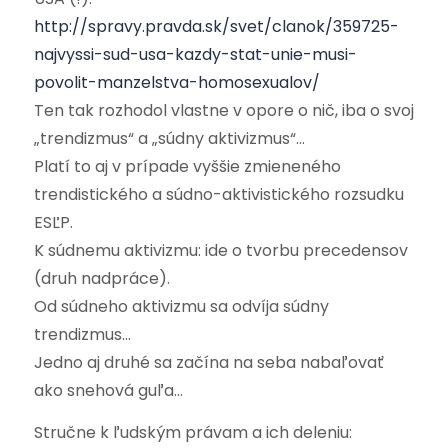
http://spravy.pravda.sk/svet/clanok/359725-
najvyssi-sud-usa-kazdy-stat-unie-musi-
povolit-manzelstva-homosexualov/
Ten tak rozhodol vlastne v opore o nič, iba o svoj
„trendizmus“ a „súdny aktivizmus“…
Platí to aj v prípade vyššie zmieneného
trendistického a súdno-aktivistického rozsudku
ESĽP.
K súdnemu aktivizmu: ide o tvorbu precedensov
(druh nadpráce).
Od súdneho aktivizmu sa odvíja súdny
trendizmus…
Jedno aj druhé sa začína na seba nabaľovať
ako snehová guľa…
Stručne k ľudským právam a ich deleniu: