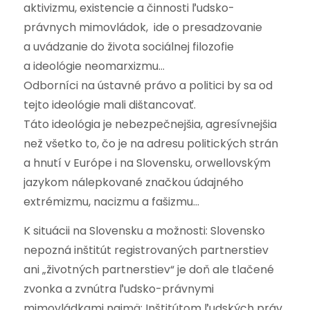
aktivizmu, existencie a činnosti ľudsko-
právnych mimovládok, ide o presadzovanie
a uvádzanie do života sociálnej filozofie
a ideológie neomarxizmu…
Odborníci na ústavné právo a politici by sa od
tejto ideológie mali dištancovať.
Táto ideológia je nebezpečnejšia, agresívnejšia
než všetko to, čo je na adresu politických strán
a hnutí v Európe i na Slovensku, orwellovským
jazykom nálepkované značkou údajného
extrémizmu, nacizmu a fašizmu…
K situácii na Slovensku a možnosti: Slovensko
nepozná inštitút registrovaných partnerstiev
ani „životných partnerstiev“ je doň ale tlačené
zvonka a zvnútra ľudsko-právnymi
mimovládkami najmä: Inštitútom ľudských práv,