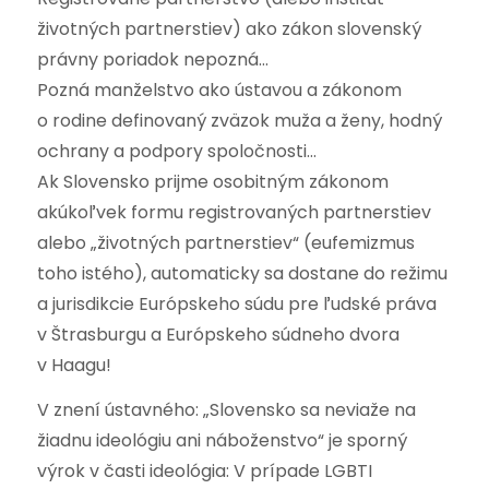
životných partnerstiev) ako zákon slovenský
právny poriadok nepozná…
Pozná manželstvo ako ústavou a zákonom
o rodine definovaný zväzok muža a ženy, hodný
ochrany a podpory spoločnosti…
Ak Slovensko prijme osobitným zákonom
akúkoľvek formu registrovaných partnerstiev
alebo „životných partnerstiev“ (eufemizmus
toho istého), automaticky sa dostane do režimu
a jurisdikcie Európskeho súdu pre ľudské práva
v Štrasburgu a Európskeho súdneho dvora
v Haagu!
V znení ústavného: „Slovensko sa neviaže na
žiadnu ideológiu ani náboženstvo“ je sporný
výrok v časti ideológia: V prípade LGBTI