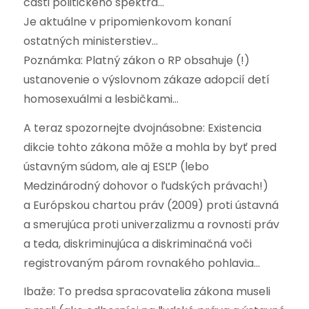
časti politického spektra…
Je aktuálne v pripomienkovom konaní
ostatných ministerstiev…
Poznámka: Platný zákon o RP obsahuje (!)
ustanovenie o výslovnom zákaze adopcií detí
homosexuálmi a lesbičkami…
A teraz spozornejte dvojnásobne: Existencia
dikcie tohto zákona môže a mohla by byť pred
ústavným súdom, ale aj ESĽP (lebo
Medzinárodný dohovor o ľudských právach!)
a Európskou chartou práv (2009) proti ústavná
a smerujúca proti univerzalizmu a rovnosti práv
a teda, diskriminujúca a diskriminačná voči
registrovaným párom rovnakého pohlavia…
Ibaže: To predsa spracovatelia zákona museli