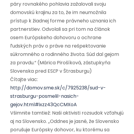
páry rovnakého pohlavia zažalovali svoju
domovskú krajinu za to, že im neumožnila
prístup k žiadnej forme právneho uznania ich
partnerstiev. Odvolali sa pri tom na článok
osem Európskeho dohovoru o ochrane
ľudských práv o práve na rešpektovanie
súkromného a rodinného života. Súd dal gejom
za pravdu.“ (Márica Pirošíková, zástupkyňa
Slovenska pred ESĽP v Štrasburgu)
Čítajte viac:
http://domov.sme.sk/c/7925238/sud-v-
strasburgu-posmelil-nasich-
gejov.html#ixzz43QcCMXoA
Všimnite tamtiež: Naši aktivisti rozsudok vzťahujú
aj na Slovensko. „Oddnes je jasné, že Slovensko
porušuje Európsky dohovor, ku ktorému sa