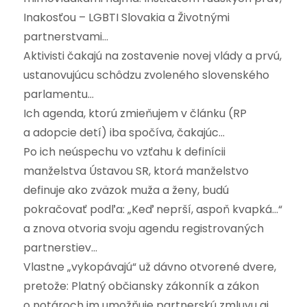
Inakosťou – LGBTI Slovakia a Životnými
partnerstvami…
Aktivisti čakajú na zostavenie novej vlády a prvú,
ustanovujúcu schôdzu zvoleného slovenského
parlamentu…
Ich agenda, ktorú zmieňujem v článku (RP
a adopcie detí) iba spočíva, čakajúc…
Po ich neúspechu vo vzťahu k definícii
manželstva Ústavou SR, ktorá manželstvo
definuje ako zväzok muža a ženy, budú
pokračovať podľa: „Keď neprší, aspoň kvapká…“
a znova otvoria svoju agendu registrovaných
partnerstiev…
Vlastne „vykopávajú“ už dávno otvorené dvere,
pretože: Platný občiansky zákonník a zákon
o notároch im umožňuje partnerskú zmluvu aj