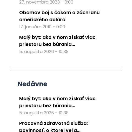
27. novembra 2023 - 0:00
Obamov boj s časom o záchranu
amerického dolára
17. januára 2010 - 0:00
Malý byt: ako v ňom získať viac
priestoru bez búrania...
5. augusta 2026 - 10:38
Nedávne
Malý byt: ako v ňom získať viac
priestoru bez búrania...
5. augusta 2026 - 10:38
Pracovná zdravotná služba:
povinnosť, o ktorej veľa...