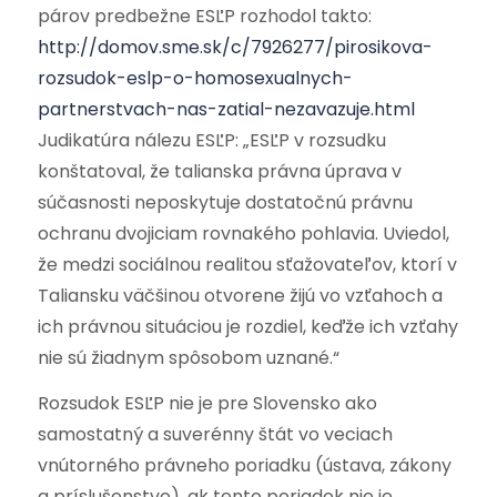
párov predbežne ESĽP rozhodol takto:
http://domov.sme.sk/c/7926277/pirosikova-
rozsudok-eslp-o-homosexualnych-
partnerstvach-nas-zatial-nezavazuje.html
Judikatúra nálezu ESĽP: „ESĽP v rozsudku
konštatoval, že talianska právna úprava v
súčasnosti neposkytuje dostatočnú právnu
ochranu dvojiciam rovnakého pohlavia. Uviedol,
že medzi sociálnou realitou sťažovateľov, ktorí v
Taliansku väčšinou otvorene žijú vo vzťahoch a
ich právnou situáciou je rozdiel, keďže ich vzťahy
nie sú žiadnym spôsobom uznané.“
Rozsudok ESĽP nie je pre Slovensko ako
samostatný a suverénny štát vo veciach
vnútorného právneho poriadku (ústava, zákony
a príslušenstvo), ak tento poriadok nie je