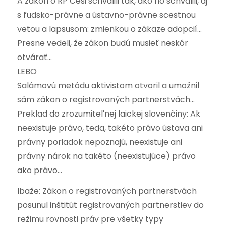
A zákon o RP Česi schválili tak, ako ho schválili, aj
s ľudsko-právne a ústavno-právne scestnou
vetou a lapsusom: zmienkou o zákaze adopcií…
Presne vedeli, že zákon budú musieť neskôr
otvárať…
LEBO
Salámovú metódu aktivistom otvoril a umožnil
sám zákon o registrovaných partnerstvách…
Preklad do zrozumiteľnej laickej slovenčiny: Ak
neexistuje právo, teda, takéto právo ústava ani
právny poriadok nepoznajú, neexistuje ani
právny nárok na takéto (neexistujúce) právo
ako právo…
Ibaže: Zákon o registrovaných partnerstvách
posunul inštitút registrovaných partnerstiev do
režimu rovnosti práv pre všetky typy