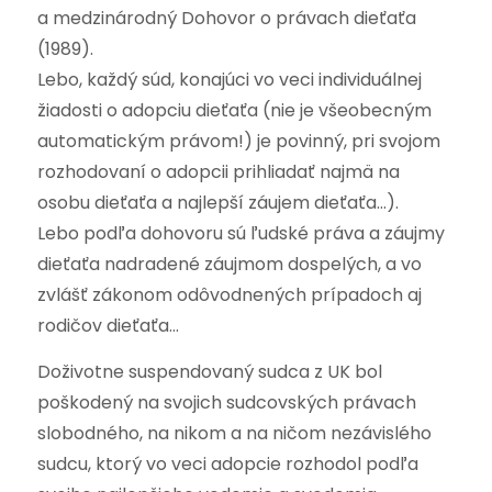
a medzinárodný Dohovor o právach dieťaťa
(1989).
Lebo, každý súd, konajúci vo veci individuálnej
žiadosti o adopciu dieťaťa (nie je všeobecným
automatickým právom!) je povinný, pri svojom
rozhodovaní o adopcii prihliadať najmä na
osobu dieťaťa a najlepší záujem dieťaťa…).
Lebo podľa dohovoru sú ľudské práva a záujmy
dieťaťa nadradené záujmom dospelých, a vo
zvlášť zákonom odôvodnených prípadoch aj
rodičov dieťaťa…
Doživotne suspendovaný sudca z UK bol
poškodený na svojich sudcovských právach
slobodného, na nikom a na ničom nezávislého
sudcu, ktorý vo veci adopcie rozhodol podľa