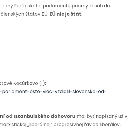
o strany Európskeho parlamentu priamy zásah do
 členských štátov EÚ.
EÚ nie je štát
.
otové Kocúrkovo (!):
parlament-este-viac-vzdialil-slovensko-od-
ení od Istanbulského dohovoru
mal byť napísaný už v
rxistickej „liberálnej“ progresívnej ľavice liberálov,