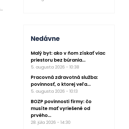
a…
Nedávne
Malý byt: ako v ňom získať viac
priestoru bez búrania...
5. augusta 2026 - 10:38
Pracovná zdravotná služba:
povinnosť, o ktorej veľa...
5. augusta 2026 - 10:13
BOZP povinnosti firmy: čo
musíte mať vyriešené od
prvého...
28. júla 2026 - 14:30