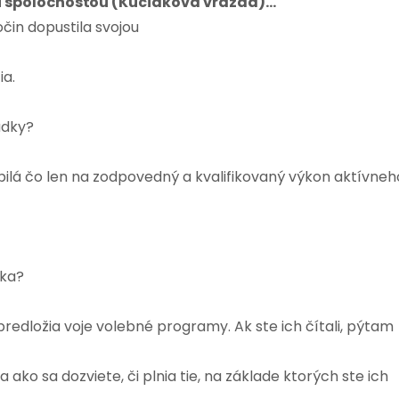
ti spoločnosťou (Kuciakova vražda)…
očin dopustila svojou
ia.
ádky?
bilá čo len na zodpovedný a kvalifikovaný výkon aktívneh
ika?
redložia voje volebné programy. Ak ste ich čítali, pýtam
a ako sa dozviete, či plnia tie, na základe ktorých ste ich