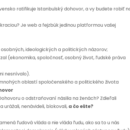
vensko ratifikuje Istanbulský dohovor, a vy budete robiť n
kraciou? Je web a fejzbúk jedinou platformou vašej
 osobných, ideologických a politických názorov;
vzal (ekonomika, spoločnosť, osobný život, ľudské práva
ni nesnívalo).
Z mnohých oblastí spoločenského a politického života
hovor
i Dohovoru o odstraňovaní násilia na ženách? Zdieľali
a urážali, nenávideli, blokovali,
a čo ešte?
mená ľudová vláda a nie vláda ľudu, ako sa to u nás