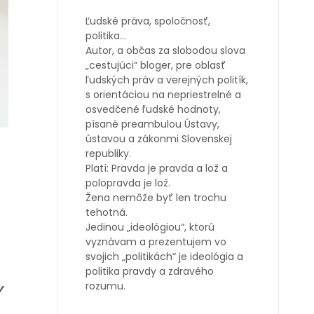
Ľudské práva, spoločnosť,
politika…
Autor, a občas za slobodou slova
„cestujúci“ bloger, pre oblasť
ľudských práv a verejných politík,
s orientáciou na nepriestrelné a
osvedčené ľudské hodnoty,
písané preambulou Ústavy,
ústavou a zákonmi Slovenskej
republiky.
Platí: Pravda je pravda a lož a
polopravda je lož.
Žena nemôže byť len trochu
tehotná.
Jedinou „ideológiou“, ktorú
vyznávam a prezentujem vo
svojich „politikách“ je ideológia a
politika pravdy a zdravého
rozumu.
y