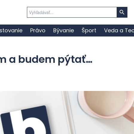
Search Button
Search
for:
stovanie
Právo
Bývanie
Šport
Veda a Tec
am a budem pýtať…