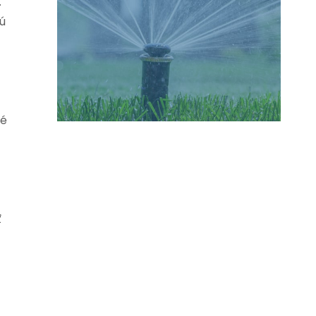
.
nú
ké
ť