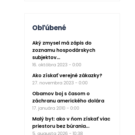
Obľúbené
Aký zmysel má zápis do
zoznamu hospodárskych
subjektov...
16. októbra 2023 - 0:00
Ako získať verejné zákazky?
27. novembra 2023 - 0:00
Obamov boj s časom o
záchranu amerického dolára
17. januára 2010 - 0:00
Malý byt: ako v ňom získať viac
priestoru bez búrania...
5. augusta 2026 - 10:38