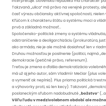
interpretuje. Slovenská republika má charakter p
Takzvaná „ulica“ má právo na verejné protesty, al
časť výrezu občiansky aktívnej spoločnosti, nielen 
Kľúčom k charakteru štátu a systému moci a vládn
prvá a základná možnosť…
Spoločensko-politické zmeny a systému vládnutia, a
odstraníčenie a deoligarchizáciu (prokuratúra, justí
ako armáda, nie je ale možné dosiahnuť len v ri
Druhou možnosťou je posilnenie (politici, najmä „d
demokracie (petičné právo, referenum).
Treťou je zmena a ďalšia demokratizácia volebn
má už aj jeho autor, sám Vladimír Mečiar (plus vol
a vymeniť ak neplnia). Plus priama politická tre
a výhovorky proti, sú len kecy). Takzvaní „demokrati
poslaneckým sľubom nadobudnuté „
božstvo
“ (…
Vôľu ľudu v medzivolebnom období ale možno p