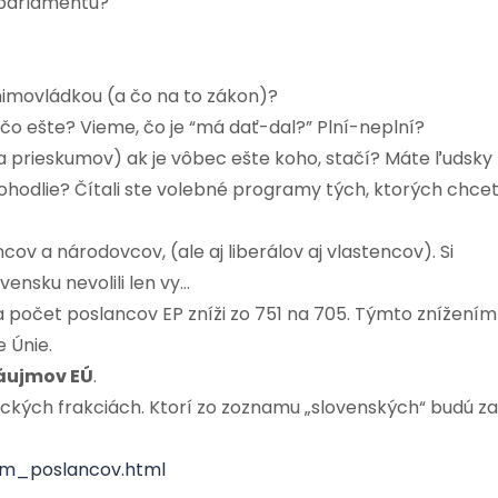
 parlamentu?
 mimovládkou (a čo na to zákon)?
 čo ešte? Vieme, čo je “má dať-dal?” Plní-neplní?
ľa prieskumov) ak je vôbec ešte koho, stačí? Máte ľudsky
ohodlie? Čítali ste volebné programy tých, ktorých chce
cov a národovcov, (ale aj liberálov aj vlastencov). Si
ensku nevolili len vy…
počet poslancov EP zníži zo 751 na 705. Týmto znížením
 Únie.
záujmov EÚ
.
ických frakciách. Ktorí zo zoznamu „slovenských“ budú za
nam_poslancov.html