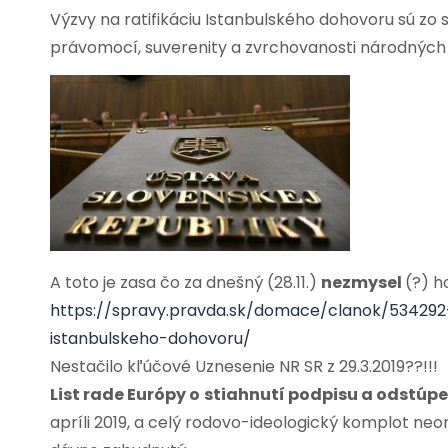
Výzvy na ratifikáciu Istanbulského dohovoru sú z
právomocí, suverenity a zvrchovanosti národných
A toto je zasa čo za dnešný (28.11.)
nezmysel
(?) h
https://spravy.pravda.sk/domace/clanok/534292-
istanbulskeho-dohovoru/
Nestačilo kľúčové Uznesenie NR SR z 29.3.2019??!!!
List rade Európy o
s
tiahnutí podpisu a odstúp
apríli 2019, a celý rodovo-ideologický komplot neoma