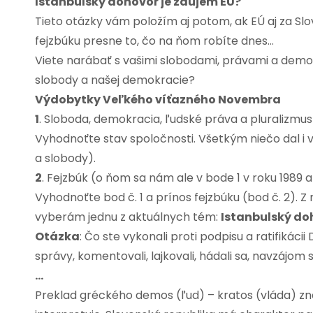
Istanbulský dohovor je záujem EÚ?
Tieto otázky vám položím aj potom, ak EÚ aj za Slo
fejzbúku presne to, čo na ňom robíte dnes…
Viete narábať s vašimi slobodami, právami a demo
slobody a našej demokracie?
Výdobytky Veľkého víťazného Novembra
1
. Sloboda, demokracia, ľudské práva a pluralizmus
Vyhodnoťte stav spoločnosti. Všetkým niečo dal i 
a slobody).
2
. Fejzbúk (o ňom sa nám ale v bode 1 v roku 1989 a
Vyhodnoťte bod č. 1 a prínos fejzbúku (bod č. 2). 
vyberám jednu z aktuálnych tém:
Istanbulský do
Otázka
: Čo ste vykonali proti podpisu a ratifikáci
správy, komentovali, lajkovali, hádali sa, navzájom s
…
Preklad gréckého demos (ľud) – kratos (vláda) zna