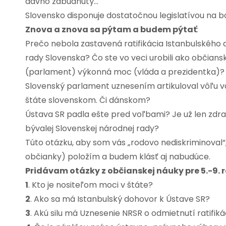
dávno zabudnutý…
Slovensko disponuje dostatočnou legislatívou na boj
Znova a znova sa pýtam a budem pýtať
:
Prečo nebola zastavená ratifikácia Istanbulského
rady Slovenska? Čo ste vo veci urobili ako občia
(parlament) výkonná moc (vláda a prezidentka)?
Slovenský parlament uznesením artikuloval vôľu v
štáte slovenskom. Či dánskom?
Ústava SR padla ešte pred voľbami? Je už len zdrap
bývalej Slovenskej národnej rady?
Túto otázku, aby som vás „rodovo nediskriminoval“
občianky) položím a budem klásť aj nabudúce.
Pridávam otázky z občianskej náuky pre 5.-9. r
1
. Kto je nositeľom moci v štáte?
2
. Ako sa má Istanbulský dohovor k Ústave SR?
3
. Akú silu má Uznesenie NRSR o odmietnutí ratifi