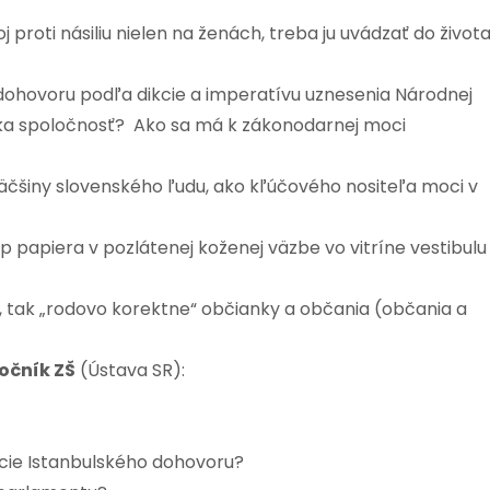
 proti násiliu nielen na ženách, treba ju uvádzať do život
 dohovoru podľa dikcie a imperatívu uznesenia Národnej
nska spoločnosť? Ako sa má k zákonodarnej moci
äčšiny slovenského ľudu, ako kľúčového nositeľa moci v
 papiera v pozlátenej koženej väzbe vo vitríne vestibulu
, tak „rodovo korektne“ občianky a občania (občania a
očník ZŠ
(Ústava SR):
kácie Istanbulského dohovoru?