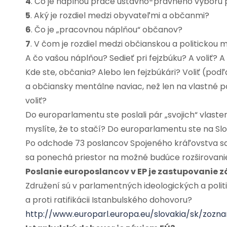
4
. Čo je náplňou práce ústavno-právneho výboru
5
. Aký je rozdiel medzi obyvateľmi a občanmi?
6
. Čo je „pracovnou náplňou“ občanov?
7
. V čom je rozdiel medzi občianskou a politickou
A čo vašou náplňou? Sedieť pri fejzbúku? A voliť? A
Kde ste, občania? Alebo len fejzbúkári? Voliť (pod
a občiansky mentálne naviac, než len na vlastné p
voliť?
Do europarlamentu ste poslali pár „svojich“ vlasten
myslíte, že to stačí? Do europarlamentu ste na Slov
Po odchode 73 poslancov Spojeného kráľovstva sa 
sa ponechá priestor na možné budúce rozširovanie
Poslanie europoslancov v EP je zastupovanie 
Združení sú v parlamentných ideologických a polit
a proti ratifikácii Istanbulského dohovoru?
http://www.europarl.europa.eu/slovakia/sk/zoz