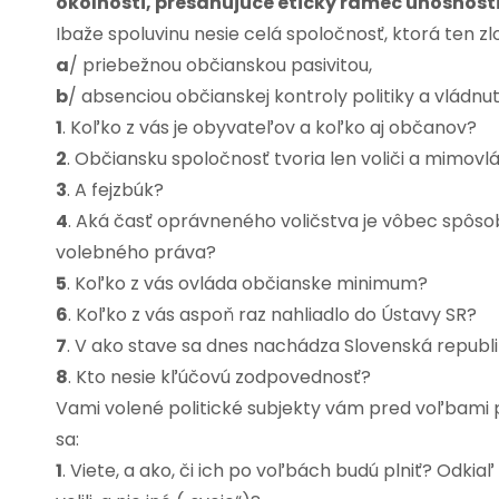
okolnosti, presahujúce etický rámec únosnos
Ibaže spoluvinu nesie celá spoločnosť, ktorá ten zl
a
/ priebežnou občianskou pasivitou,
b
/ absenciou občianskej kontroly politiky a vládnut
1
. Koľko z vás je obyvateľov a koľko aj občanov?
2
. Občiansku spoločnosť tvoria len voliči a mimovl
3
. A fejzbúk?
4
. Aká časť oprávneného voličstva je vôbec spôso
volebného práva?
5
. Koľko z vás ovláda občianske minimum?
6
. Koľko z vás aspoň raz nahliadlo do Ústavy SR?
7
. V ako stave sa dnes nachádza Slovenská republ
8
. Kto nesie kľúčovú zodpovednosť?
Vami volené politické subjekty vám pred voľbami p
sa:
1
. Viete, a ako, či ich po voľbách budú plniť? Odkiaľ 