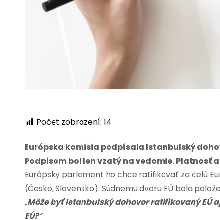
Počet zobrazení:
14
Európska komisia podpísala Istanbulský dohovor
Podpisom bol len vzatý na vedomie. Platnosť a
Európsky parlament ho chce ratifikovať za celú Euró
(Česko, Slovensko). Súdnemu dvoru EÚ bola polože
„
Môže byť Istanbulský dohovor ratifikovaný EÚ aj
EÚ?
“