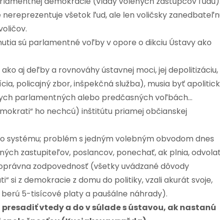
arlamentnej demokracie (vlády volených zástupcov ľudu)
e nereprezentuje všetok ľud, ale len voličsky zanedbateľ
voličov.
utia sú parlamentné voľby v opore o dikciu Ústavy ako
ko aj deľby a rovnováhy ústavnej moci, jej depolitizáciu,
cia, policajný zbor, inšpekčná služba), musia byť apolitic
adnych parlamentných alebo predčasných voľbách…
emokrati“ ho nechcú) inštitútu priamej občianskej
ého systému; problém s jedným volebným obvodom dnes
ených zastupiteľov, poslancov, ponechať, ak plnia, odvola
stnoprávna zodpovednosť (všetky uvádzané dôvody
“ si z demokracie z domu do politiky, vzali akurát svoje,
a berú 5-tisícové platy a paušálne náhrady).
resadiť vtedy a do v súlade s ústavou, ak nastanú