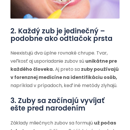
2. Každý zub je jedinečný –
podobne ako odtlačok prsta
Neexistujú dva úplne rovnaké chrupe. Tvar,
veľkosť aj usporiadanie zubov sú
unikátne pre
každého človeka.
Aj preto sa
zuby používajú
v forenznej medicíne na identifikáciu osôb,
napríklad v prípadoch, keď iné metódy zlyhajú.
3. Zuby sa začínajú vyvíjať
ešte pred narodením
Základy mliečnych zubov sa formujú
už počas