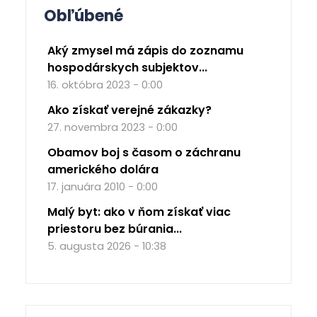
Obľúbené
Aký zmysel má zápis do zoznamu
hospodárskych subjektov...
16. októbra 2023 - 0:00
Ako získať verejné zákazky?
27. novembra 2023 - 0:00
Obamov boj s časom o záchranu
amerického dolára
17. januára 2010 - 0:00
Malý byt: ako v ňom získať viac
priestoru bez búrania...
5. augusta 2026 - 10:38