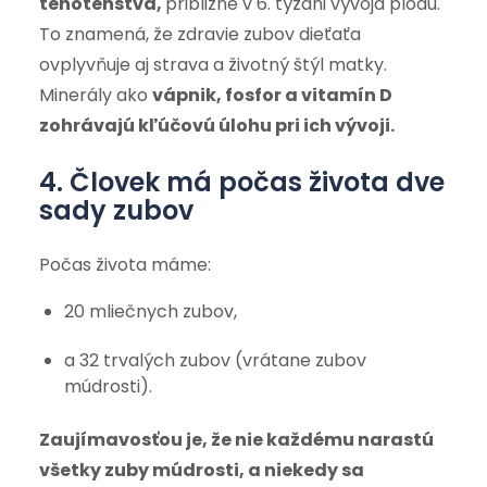
tehotenstva,
približne v 6. týždni vývoja plodu.
To znamená, že zdravie zubov dieťaťa
ovplyvňuje aj strava a životný štýl matky.
Minerály ako
vápnik, fosfor a vitamín D
zohrávajú kľúčovú úlohu pri ich vývoji.
4. Človek má počas života dve
sady zubov
Počas života máme:
20 mliečnych zubov,
a 32 trvalých zubov (vrátane zubov
múdrosti).
Zaujímavosťou je, že nie každému narastú
všetky zuby múdrosti, a niekedy sa