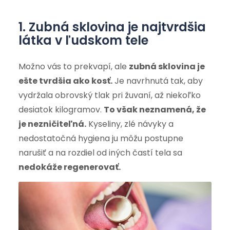
1. Zubná sklovina je najtvrdšia
látka v ľudskom tele
Možno vás to prekvapí, ale
zubná sklovina je
ešte tvrdšia ako kosť.
Je navrhnutá tak, aby
vydržala obrovský tlak pri žuvaní, až niekoľko
desiatok kilogramov.
To však neznamená, že
je nezničiteľná.
Kyseliny, zlé návyky a
nedostatočná hygiena ju môžu postupne
narušiť a na rozdiel od iných častí tela sa
nedokáže regenerovať.