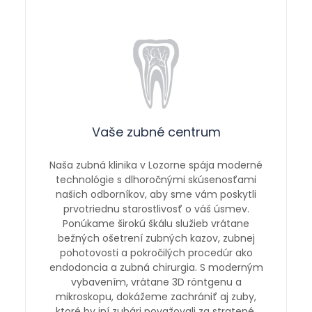
Vaše zubné centrum
Naša zubná klinika v Lozorne spája moderné
technológie s dlhoročnými skúsenosťami
našich odborníkov, aby sme vám poskytli
prvotriednu starostlivosť o váš úsmev.
Ponúkame širokú škálu služieb vrátane
bežných ošetrení zubných kazov, zubnej
pohotovosti a pokročilých procedúr ako
endodoncia a zubná chirurgia. S moderným
vybavením, vrátane 3D röntgenu a
mikroskopu, dokážeme zachrániť aj zuby,
ktoré by iní zubári považovali za stratené.