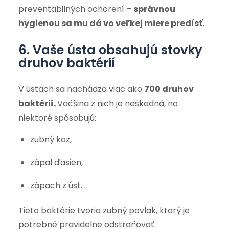
preventabilných ochorení –
správnou
hygienou sa mu dá vo veľkej miere predísť.
6. Vaše ústa obsahujú stovky
druhov baktérií
V ústach sa nachádza viac ako
700 druhov
baktérií.
Väčšina z nich je neškodná, no
niektoré spôsobujú:
zubný kaz,
zápal ďasien,
zápach z úst.
Tieto baktérie tvoria zubný povlak, ktorý je
potrebné pravidelne odstraňovať.