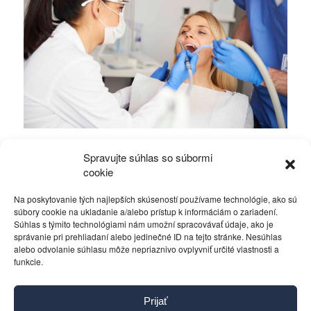
Odstránenie zubného kameňa – prečo ho
Spravujte súhlas so súbormi
neodkladať?
cookie
Na poskytovanie tých najlepších skúseností používame technológie, ako sú
Zdravie a krása
15. júla 2026
súbory cookie na ukladanie a/alebo prístup k informáciám o zariadení.
Súhlas s týmito technológiami nám umožní spracovávať údaje, ako je
správanie pri prehliadaní alebo jedinečné ID na tejto stránke. Nesúhlas
alebo odvolanie súhlasu môže nepriaznivo ovplyvniť určité vlastnosti a
funkcie.
Kontakt
Prijať
Pravidlá používania