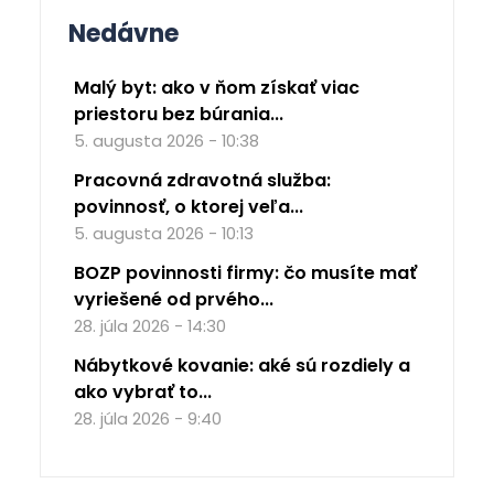
Nedávne
Malý byt: ako v ňom získať viac
priestoru bez búrania...
5. augusta 2026 - 10:38
Pracovná zdravotná služba:
povinnosť, o ktorej veľa...
5. augusta 2026 - 10:13
BOZP povinnosti firmy: čo musíte mať
vyriešené od prvého...
28. júla 2026 - 14:30
Nábytkové kovanie: aké sú rozdiely a
ako vybrať to...
28. júla 2026 - 9:40