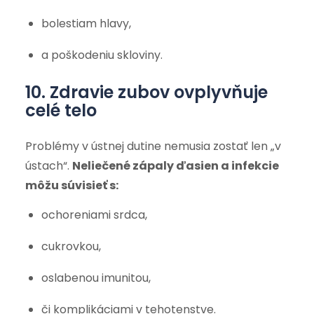
bolestiam hlavy,
a poškodeniu skloviny.
10. Zdravie zubov ovplyvňuje
celé telo
Problémy v ústnej dutine nemusia zostať len „v
ústach“.
Neliečené zápaly ďasien a infekcie
môžu súvisieť s:
ochoreniami srdca,
cukrovkou,
oslabenou imunitou,
či komplikáciami v tehotenstve.