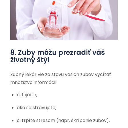
8. Zuby môžu prezradiť váš
životný štýl
Zubný lekár vie zo stavu vašich zubov vyčítať
množstvo informácií:
či fajčíte,
ako sa stravujete,
či trpíte stresom (napr. škrípanie zubov),