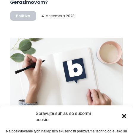
Gerasimovom?
Politika
4. decembra 2023
Spravujte súhlas so súbormi
Ficova vláda a médiá…
cookie
Na poskytovanie tých najlepších skúseností používame technológie, ako sú
Politika
4. decembra 2023