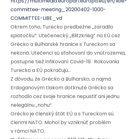
https://multimedia.europarl.europa.eu/en/libe-
committee-meeting_20200402-1000-
COMMITTEE-LIBE_vd
Okrem toho, Turecko predbežne „zaradilo
spiatočku“: Utečenecký „Blitzkrieg“ na EÚ cez
Grécko a Bulharské hranice s Tureckom sa
nekoná. Utečenci sú sťahovaní do vnútrozemia,
postupne tiež infikovaní Covid-19. Rokovania
Turecka a EÚ pokračujú…
Z dôvodu, že Grécko a Bulharsko, a najmä
Erdoganovým tlakom dotknuté Grécko sa
rozhodlo cez svoje hranice nepustiť ani jednu
nelegálnu „nohu“.
Grécko je členský štát EÚ a s Tureckom sú
členmi NATO. Mohol by vzniknúť problém
v rámci NATO.