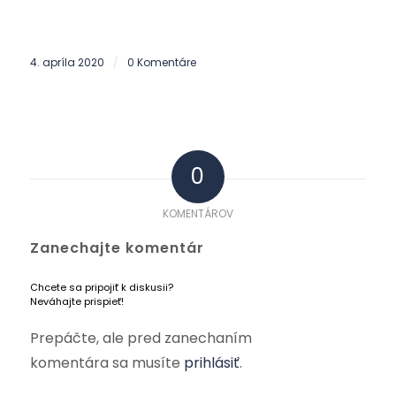
4. apríla 2020
0 Komentáre
/
0
KOMENTÁROV
Zanechajte komentár
Chcete sa pripojiť k diskusii?
Neváhajte prispieť!
Prepáčte, ale pred zanechaním
komentára sa musíte
prihlásiť
.