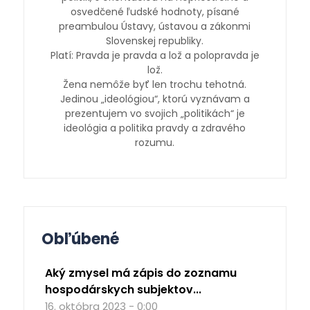
osvedčené ľudské hodnoty, písané
preambulou Ústavy, ústavou a zákonmi
Slovenskej republiky.
Platí: Pravda je pravda a lož a polopravda je
lož.
Žena nemôže byť len trochu tehotná.
Jedinou „ideológiou“, ktorú vyznávam a
prezentujem vo svojich „politikách“ je
ideológia a politika pravdy a zdravého
rozumu.
Obľúbené
Aký zmysel má zápis do zoznamu
hospodárskych subjektov...
16. októbra 2023 - 0:00