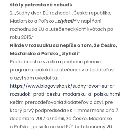
štáty potrestané nebudú
.
2. „Súdny dvor EÚ rozhodol: „Česká republika,
Maďarsko a Poľsko
„zlyhali“
v napĺňaní
rozhodnutia EÚ o „utečeneckých“ kvótach po
roku 2015.“
Nikde v rozsudku sa nepíše o tom, že Česko,
Maďarsko a Poľsko „zlyhali“
.
Podrobnosti o vzniku a priebehu plnenia
programu realokácie utečencov a žiadateľov
o azyl som uviedol tu:
https://www.blogovisko.sk/sudny-dvor-eu-a-
rozsudok-proti-cesku-madarsku-a-polsku.html
Režim prerozdeľovania žiadateľov o azyl, pre
ktorý prvý podpredseda EK Timmermans dňa 7.
decembra 2017 oznámil, že Česko, Maďarsko
a Poľsko „posiela na súd EÚ“ bol ukončený 26.