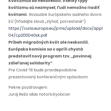
Kvótizmus sa neosvedčil. Všetky typy
kvótizmu sú nezmysel; ľudí nemožno riadiť
kvótami.
Rozsudok Európskeho súdneho dvora
EÚ (hľadajte slová „zlyhať, potrestané“):
https://curia.europa.eu/jcms/upload/docs/applicat
04/cp200040sk.pdf
Príbeh migračných kvót ale neskončil.
Európska komisia sa v apríli chystá
predstaviť nový program tzv. „povinnej
zdieľanej solidarity“
.
Pre Covid-19 bude pravdepodobne
prezentovaný konferenčným spôsobom.
Pekne pozdravujem.
Juraj Režo alias notorickyobcan