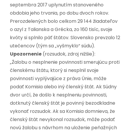
septembra 2017 uplynutím stanoveného
obdobia jeho trvania, po dobu dvoch rokov.
Prerozdelených bolo celkom 29 144 žiadateľov
o azyl z Talianska a Grécka, zo 160 tisíc, svoje
kvóty si splnilo päť štátov. Slovensko prevzalo 12
utečencov (tým sa „vyšmyklo“ súdu).
Upozornenie
(rozsudok, zdroj nižšie):
„Žalobu o nesplnenie povinnosti smerujúcu proti
členskému štátu, ktorý si nesplnil svoje
povinnosti vyplývajúce z práva Únie, môže
podať Komisia alebo iný členský štát. Ak Súdny
dvor určí, že došlo k nesplneniu povinnosti,
dotknutý členský štát je povinný bezodkladne
vykonať rozsudok. Ak sa Komisia domnieva, že
členský štát nevykonal rozsudok, môže podať
novú žalobu s návrhom na uloženie peňažných