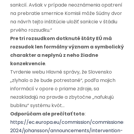
sankcií. Avšak v prípade neoznámenia opatrení
na prebratie smernice Komisii môže Súdny dvor
na návrh tejto inštitúcie uložiť sankcie v štádiu
prvého rozsudku.“
Pre tri rozsudkom dotknuté štáty EÚ má
rozsudok len formálny význam a symbolický
charakter a neplynú z neho žiadne
konzekvencie
.
Tvrdenie webu Hlavné správy, že Slovensko
„zlyhalo a že bude potrestané“, podľa mojich
informácií v opore o priame zdroje, sa
nezakladajú na pravde a zbytočne „nafukujú
bublinu“ systému kvót…
Odporúčam ale prečítať toto
:
https://ec.europa.eu/commission/commissioners/2
2024/johansson/announcements/intervention-