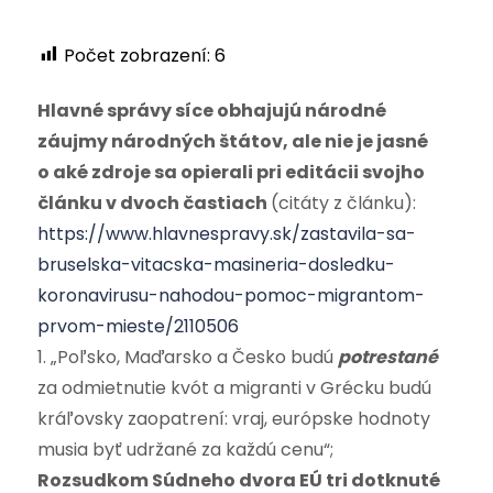
Počet zobrazení:
6
Hlavné správy síce obhajujú národné
záujmy národných štátov, ale nie je jasné
o aké zdroje sa opierali pri editácii svojho
článku v dvoch častiach
(citáty z článku):
https://www.hlavnespravy.sk/zastavila-sa-
bruselska-vitacska-masineria-dosledku-
koronavirusu-nahodou-pomoc-migrantom-
prvom-mieste/2110506
1. „Poľsko, Maďarsko a Česko budú
potrestané
za odmietnutie kvót a migranti v Grécku budú
kráľovsky zaopatrení: vraj, európske hodnoty
musia byť udržané za každú cenu“;
Rozsudkom Súdneho dvora EÚ tri dotknuté