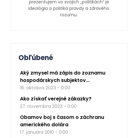
prezentujem vo svojich „politikách“ je
ideológia a politika pravdy a zdravého
rozumu.
Obľúbené
Aký zmysel má zápis do zoznamu
hospodárskych subjektov...
16. októbra 2023 - 0:00
Ako získať verejné zákazky?
27. novembra 2023 - 0:00
Obamov boj s časom o záchranu
amerického dolára
17. januára 2010 - 0:00