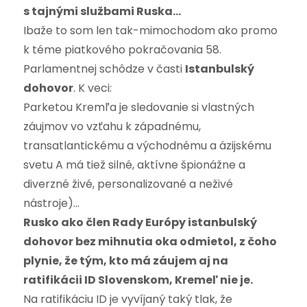
s tajnými službami Ruska…
Ibaže to som len tak-mimochodom ako promo
k téme piatkového pokračovania 58.
Parlamentnej schôdze v časti
Istanbulský
dohovor
. K veci:
Parketou Kremľa je sledovanie si vlastných
záujmov vo vzťahu k západnému,
transatlantickému a východnému a ázijskému
svetu A má tiež silné, aktívne špionážne a
diverzné živé, personalizované a neživé
nástroje)…
Rusko ako člen Rady Európy istanbulský
dohovor bez mihnutia oka odmietol, z čoho
plynie, že tým, kto má záujem aj na
ratifikácii ID Slovenskom, Kremeľ nie je.
Na ratifikáciu ID je vyvíjaný taký tlak, že