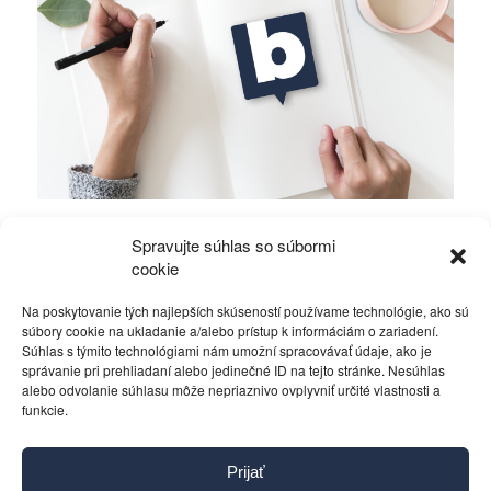
Mierové rozhovory vedú Zalužný s
Spravujte súhlas so súbormi
Gerasimovom?
cookie
Na poskytovanie tých najlepších skúseností používame technológie, ako sú
Politika
4. decembra 2023
súbory cookie na ukladanie a/alebo prístup k informáciám o zariadení.
Súhlas s týmito technológiami nám umožní spracovávať údaje, ako je
správanie pri prehliadaní alebo jedinečné ID na tejto stránke. Nesúhlas
alebo odvolanie súhlasu môže nepriaznivo ovplyvniť určité vlastnosti a
funkcie.
Kontakt
Prijať
Pravidlá používania