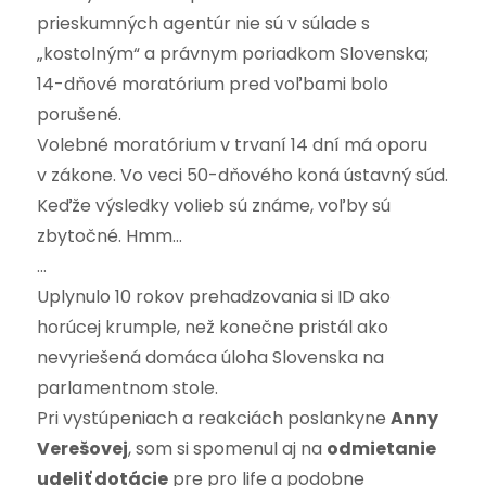
prieskumných agentúr nie sú v súlade s
„kostolným“ a právnym poriadkom Slovenska;
14-dňové moratórium pred voľbami bolo
porušené.
Volebné moratórium v trvaní 14 dní má oporu
v zákone. Vo veci 50-dňového koná ústavný súd.
Keďže výsledky volieb sú známe, voľby sú
zbytočné. Hmm…
…
Uplynulo 10 rokov prehadzovania si ID ako
horúcej krumple, než konečne pristál ako
nevyriešená domáca úloha Slovenska na
parlamentnom stole.
Pri vystúpeniach a reakciách poslankyne
Anny
Verešovej
, som si spomenul aj na
odmietanie
udeliť dotácie
pre pro life a podobne