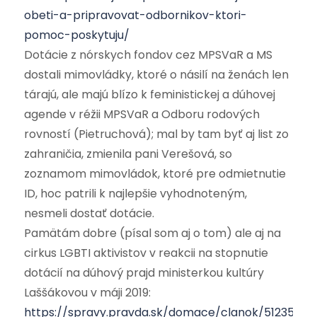
obeti-a-pripravovat-odbornikov-ktori-
pomoc-poskytuju/
Dotácie z nórskych fondov cez MPSVaR a MS
dostali mimovládky, ktoré o násilí na ženách len
tárajú, ale majú blízo k feministickej a dúhovej
agende v réžii MPSVaR a Odboru rodových
rovností (Pietruchová); mal by tam byť aj list zo
zahraničia, zmienila pani Verešová, so
zoznamom mimovládok, ktoré pre odmietnutie
ID, hoc patrili k najlepšie vyhodnoteným,
nesmeli dostať dotácie.
Pamätám dobre (písal som aj o tom) ale aj na
cirkus LGBTI aktivistov v reakcii na stopnutie
dotácií na dúhový prajd ministerkou kultúry
Laššákovou v máji 2019:
https://spravy.pravda.sk/domace/clanok/512357-