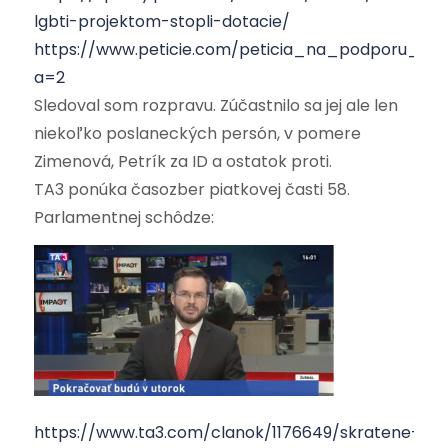
lgbti-projektom-stopli-dotacie/
https://www.peticie.com/peticia_na_podporu_min
a=2
Sledoval som rozpravu. Zúčastnilo sa jej ale len
niekoľko poslaneckých persón, v pomere
Zimenová, Petrík za ID a ostatok proti.
TA3 ponúka časozber piatkovej časti 58.
Parlamentnej schôdze:
https://www.ta3.com/clanok/1176649/skratene-