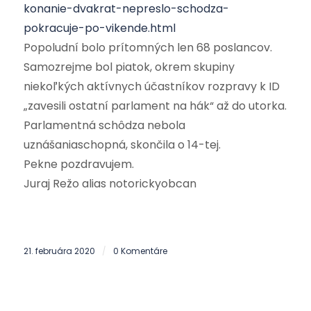
konanie-dvakrat-nepreslo-schodza-
pokracuje-po-vikende.html
Popoludní bolo prítomných len 68 poslancov.
Samozrejme bol piatok, okrem skupiny
niekoľkých aktívnych účastníkov rozpravy k ID
„zavesili ostatní parlament na hák“ až do utorka.
Parlamentná schôdza nebola
uznášaniaschopná, skončila o 14-tej.
Pekne pozdravujem.
Juraj Režo alias notorickyobcan
21. februára 2020
0 Komentáre
/