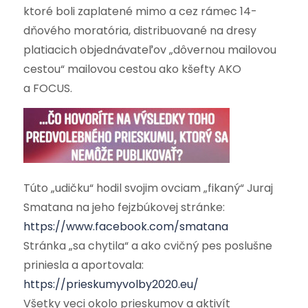
ktoré boli zaplatené mimo a cez rámec 14-
dňového moratória, distribuované na dresy
platiacich objednávateľov „dôvernou mailovou
cestou“ mailovou cestou ako kšefty AKO
a FOCUS.
Túto „udičku“ hodil svojim ovciam „fikaný“ Juraj
Smatana na jeho fejzbúkovej stránke:
https://www.facebook.com/smatana
Stránka „sa chytila“ a ako cvičný pes poslušne
priniesla a aportovala:
https://prieskumyvolby2020.eu/
Všetky veci okolo prieskumov a aktivít