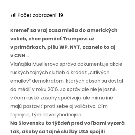
Počet zobrazení:
19
Kremeľ sa vraj zasa mieša do amerických
volieb, chce pomôcť Trumpovi už
v primárkach, píšu WP, NYT, zaznelo to aj
v CNN…
Vlaňajšia Muellerova správa dokumentuje akcie
ruských tajných služieb a krádež „citlivých
emailov“ demokratom, ktorých obsah sa dostal
do médií v roku 2016. Zo správ ale nie je jasné,
v čom ruské zásahy spočívajú, ale mimo iné
majú postaviť proti sebe aj voličstvo. Čím
tajnejšie, tým dôveryhodnejšie…
Na Slovensku to týždeň pred voľbami vyzerá
tak, akoby sa tajné služby USA spojili