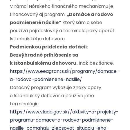
V rámci Nórskeho finančného mechanizmu je
financovaný aj program:
„Domáce a rodovo
podmienené násilie“
ktorý sám o sebe
používa pojmoslovný a terminologický aparát
Istanbulského dohovoru.
Podmienkou pridelenia dotácií:
Bezvýhradné prihlásenie sa
k Istanbulskému dohovoru.
Inak bez šance.
https://www.eeagrants.sk/programy/domace-
a-rodovo-podmienene-nasilie/
Dotačný program vykazuje znaky opory
o Istanbulský dohovor a používa jeho
terminológiu:
https://www.vlada.gov.sk//aktivity-a-projekty-
programu-domace-a-rodovo-podmienene-
nasilie-pomahaju-zlepsovat-situaciu-jeho-