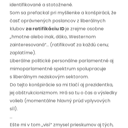
identifikované a stotožnené.
Som sa prefackal pri myšlienke a konšpirácii, že
časť oprávnených poslancov z liberálnych
klubov
za ratifikáciu ID
je zrejme osobne
„hmotne alebo inak, dáko, Westernom
zainteresovaná“… (ratifikovať za každú cenu;
zaplatíme).
Liberálne politické personálne parlamentné aj
mimoparlamentné spektrum spolupracuje
s liberálnym neziskovým sektorom.
Do tejto konšpirácie sa mi tlačí aj prezidentka,
jej obštrukcionizmom. Hrá sa tu o čas a výsledky
volieb (momentálne hlavný prúd vplyvových
síl).
…
Ešte mi v tom „visí“ zmysel prieskumov aj tých,