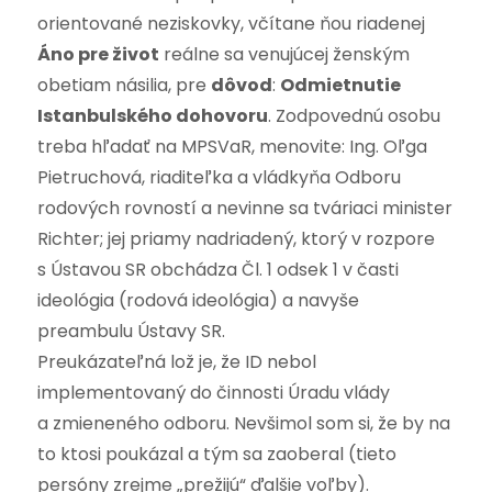
orientované neziskovky, včítane ňou riadenej
Áno pre život
reálne sa venujúcej ženským
obetiam násilia, pre
dôvod
:
Odmietnutie
Istanbulského dohovoru
. Zodpovednú osobu
treba hľadať na MPSVaR, menovite: Ing. Oľga
Pietruchová, riaditeľka a vládkyňa Odboru
rodových rovností a nevinne sa tváriaci minister
Richter; jej priamy nadriadený, ktorý v rozpore
s Ústavou SR obchádza Čl. 1 odsek 1 v časti
ideológia (rodová ideológia) a navyše
preambulu Ústavy SR.
Preukázateľná lož je, že ID nebol
implementovaný do činnosti Úradu vlády
a zmieneného odboru. Nevšimol som si, že by na
to ktosi poukázal a tým sa zaoberal (tieto
persóny zrejme „prežijú“ ďalšie voľby).