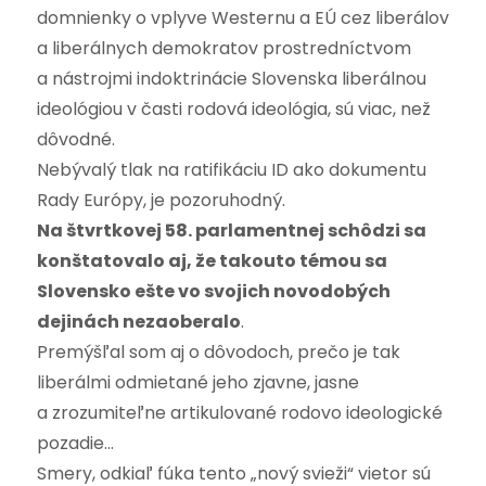
domnienky o vplyve Westernu a EÚ cez liberálov
a liberálnych demokratov prostredníctvom
a nástrojmi indoktrinácie Slovenska liberálnou
ideológiou v časti rodová ideológia, sú viac, než
dôvodné.
Nebývalý tlak na ratifikáciu ID ako dokumentu
Rady Európy, je pozoruhodný.
Na štvrtkovej 58. parlamentnej schôdzi sa
konštatovalo aj, že takouto témou sa
Slovensko ešte vo svojich novodobých
dejinách nezaoberalo
.
Premýšľal som aj o dôvodoch, prečo je tak
liberálmi odmietané jeho zjavne, jasne
a zrozumiteľne artikulované rodovo ideologické
pozadie…
Smery, odkiaľ fúka tento „nový svieži“ vietor sú