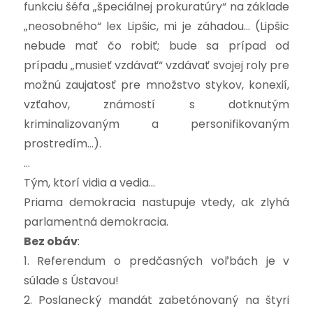
funkciu šéfa „špeciálnej prokuratúry“ na základe
„neosobného“ lex Lipšic, mi je záhadou… (Lipšic
nebude mať čo robiť; bude sa prípad od
prípadu „musieť vzdávať“ vzdávať svojej roly pre
možnú zaujatosť pre množstvo stykov, konexií,
vzťahov, známostí s dotknutým
kriminalizovaným a personifikovaným
prostredím…).
…
Tým, ktorí vidia a vedia…
Priama demokracia nastupuje vtedy, ak zlyhá
parlamentná demokracia.
Bez obáv
:
1. Referendum o predčasných voľbách je v
súlade s Ústavou!
2. Poslanecký mandát zabetónovaný na štyri