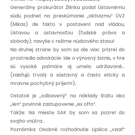
Generálny prokurátor Žilinka podal Ústavnému
súdu podnet na preskúmanie „aktivizmu“ ÚVZ
(Mikas) de fakto v postavení nad vládou,
Ústavou a ústavnosťou (ľudské práva a
slobody); navyše v režime núdzového stavu!
Na druhej strane by som sa ale viac prizrel do
prostredia advokácie: Ide o výnosný biznis, v hre
sú vysoké palmáre aj umelo udržiavané…
(zaisťujú trvalý a sústavný a často eticky a
mravne pochybný príjem!);
Ostatok je „odbavený“ na náklady štátu ako
„len“ povinné zastupovenie „ex offo“.
Takže: Na mieste SAK by som sa pozrel do
svojho vnútra…
Poznámka: Osobné rozhodnutie Lipšica „vziať“