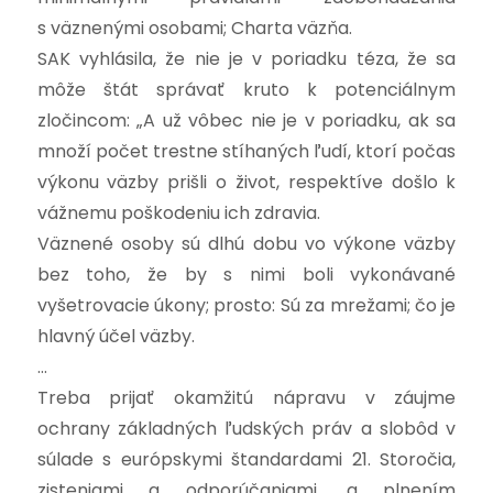
s väznenými osobami; Charta väzňa.
SAK vyhlásila, že nie je v poriadku téza, že sa
môže štát správať kruto k potenciálnym
zločincom: „A už vôbec nie je v poriadku, ak sa
množí počet trestne stíhaných ľudí, ktorí počas
výkonu väzby prišli o život, respektíve došlo k
vážnemu poškodeniu ich zdravia.
Väznené osoby sú dlhú dobu vo výkone väzby
bez toho, že by s nimi boli vykonávané
vyšetrovacie úkony; prosto: Sú za mrežami; čo je
hlavný účel väzby.
…
Treba prijať okamžitú nápravu v záujme
ochrany základných ľudských práv a slobôd v
súlade s európskymi štandardami 21. Storočia,
zisteniami a odporúčaniami, a plnením