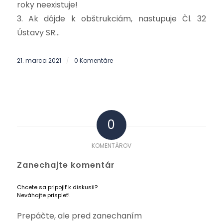
roky neexistuje!
3. Ak dôjde k obštrukciám, nastupuje Čl. 32
Ústavy SR…
21. marca 2021
0 Komentáre
/
0
KOMENTÁROV
Zanechajte komentár
Chcete sa pripojiť k diskusii?
Neváhajte prispieť!
Prepáčte, ale pred zanechaním