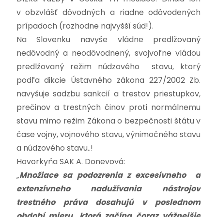
v obzvlášť dôvodných a riadne odôvodených
prípadoch (rozhodne najvyšší súd!).
Na Slovenku navyše vládne predlžovaný
nedôvodný a neodôvodnený, svojvoľne vládou
predlžovaný režim núdzového stavu, ktorý
podľa dikcie Ústavného zákona 227/2002 Zb.
navyšuje sadzbu sankcií a trestov priestupkov,
prečinov a trestných činov proti normálnemu
stavu mimo režim Zákona o bezpečnosti štátu v
čase vojny, vojnového stavu, výnimočného stavu
a núdzového stavu..!
Hovorkyňa SAK A. Donevová:
„
Množiace sa podozrenia z excesívneho a
extenzívneho nadužívania nástrojov
trestného práva dosahujú v poslednom
období mieru, ktorá začína čoraz vážnejšie