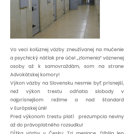
Vo veci kolúznej väzby zneužívanej na mučenie
a psychický nátlak pre účel „zlomenia“ väznenej
osoby až k samovraždám, som na strane
Advokátskej komory!
Výkon väzby na Slovensku nesmie byť prísnejší,
než výkon trestu odňatia slobody v
najprísnejšom režime a nad štandard
v Európskej únii!
Pred výkonom trestu platí prezumpcia neviny
až do právoplatného rozsudku!
Dĺžka väzby v Česku: Tri mesiace. Dlhšia len