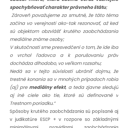
spochybňovať charakter právneho štátu
;
Zároveň považujeme za smutné, že táto téma
začína vo verejnosti ako-tak rezonovať, až keď
sú objektom obzvlášť krutého zaobchádzania
mediálne známe osoby;
V skutočnosti sme presvedčení o tom, že ide iba
o vrchol ľadovca a k porušovaniu práv
dochádza dlhodobo, vo veľkom rozsahu;
Nedá sa v tejto súvislosti ubrániť dojmu, že
trestné konania sa v mnohých prípadoch robia
(aj) pre
mediálny efekt
, a teda zjavne sledujú
aj iné ciele ako tie, ktoré sú definované v
Trestnom poriadku.“
Spôsoby krutého zaobchádzania sú popísané aj
v judikatúre ESĽP + v rozpore so základnými
minimálnymi pravidlami zaobchádzania