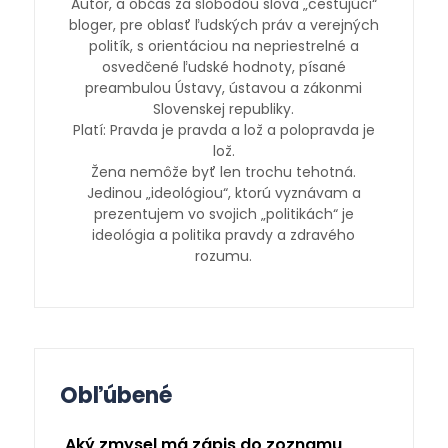
Autor, a občas za slobodou slova „cestujúci“
bloger, pre oblasť ľudských práv a verejných
politík, s orientáciou na nepriestrelné a
osvedčené ľudské hodnoty, písané
preambulou Ústavy, ústavou a zákonmi
Slovenskej republiky.
Platí: Pravda je pravda a lož a polopravda je
lož.
Žena nemôže byť len trochu tehotná.
Jedinou „ideológiou“, ktorú vyznávam a
prezentujem vo svojich „politikách“ je
ideológia a politika pravdy a zdravého
rozumu.
Obľúbené
Aký zmysel má zápis do zoznamu