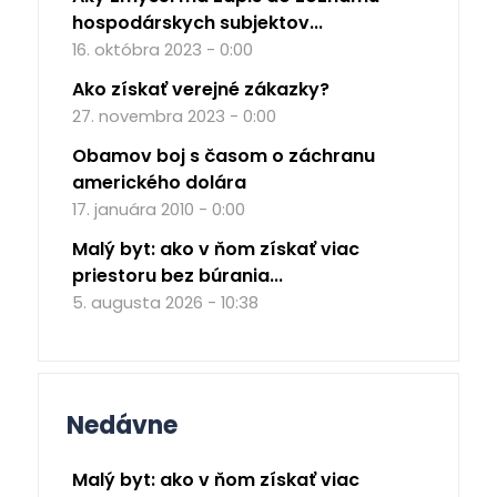
hospodárskych subjektov...
16. októbra 2023 - 0:00
Ako získať verejné zákazky?
27. novembra 2023 - 0:00
Obamov boj s časom o záchranu
amerického dolára
17. januára 2010 - 0:00
Malý byt: ako v ňom získať viac
priestoru bez búrania...
5. augusta 2026 - 10:38
Nedávne
Malý byt: ako v ňom získať viac