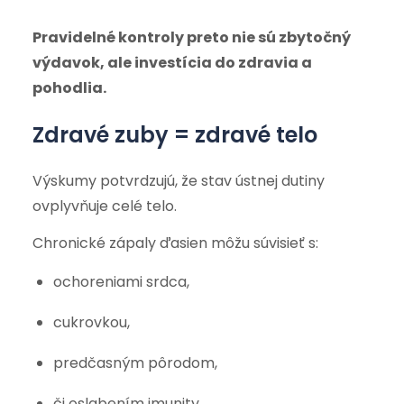
Pravidelné kontroly preto nie sú zbytočný
výdavok, ale investícia do zdravia a
pohodlia.
Zdravé zuby = zdravé telo
Výskumy potvrdzujú, že stav ústnej dutiny
ovplyvňuje celé telo.
Chronické zápaly ďasien môžu súvisieť s:
ochoreniami srdca,
cukrovkou,
predčasným pôrodom,
či oslabením imunity.