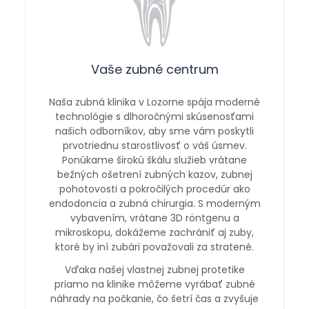
Vaše zubné centrum
Naša zubná klinika v Lozorne spája moderné
technológie s dlhoročnými skúsenosťami
našich odborníkov, aby sme vám poskytli
prvotriednu starostlivosť o váš úsmev.
Ponúkame širokú škálu služieb vrátane
bežných ošetrení zubných kazov, zubnej
pohotovosti a pokročilých procedúr ako
endodoncia a zubná chirurgia. S moderným
vybavením, vrátane 3D röntgenu a
mikroskopu, dokážeme zachrániť aj zuby,
ktoré by iní zubári považovali za stratené.
Vďaka našej vlastnej zubnej protetike
priamo na klinike môžeme vyrábať zubné
náhrady na počkanie, čo šetrí čas a zvyšuje