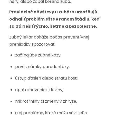
nerv, alebo zápal koreňa zuba.
Pravidelné návštevy u zubára umožňujú
odhaliť problém ešte v ranom štádiu, keď
sa dá riešiť rýchlo, šetrne a bezbolestne.
Zubný lekár dokáže počas preventívnej
prehliadky spozorovať:
začínajúce zubné kazy,
prvé známky paradentózy,
ústup ďasien alebo stratu kosti,
opotrebovanie skloviny,
mikrotrhliny či zmeny v zhryze,
a aj problémy, ktoré môžu súvisieť s