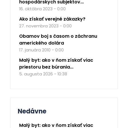
hospodárskych subjektov...
16. októbra 2023 - 0:00
Ako získať verejné zákazky?
27. novembra 2023 - 0:00
Obamov boj s časom o záchranu
amerického dolára
17. januára 2010 - 0:00
Malý byt: ako v ňom získať viac
priestoru bez búrania...
5. augusta 2026 - 10:38
Nedávne
Malý byt: ako v ňom získať viac