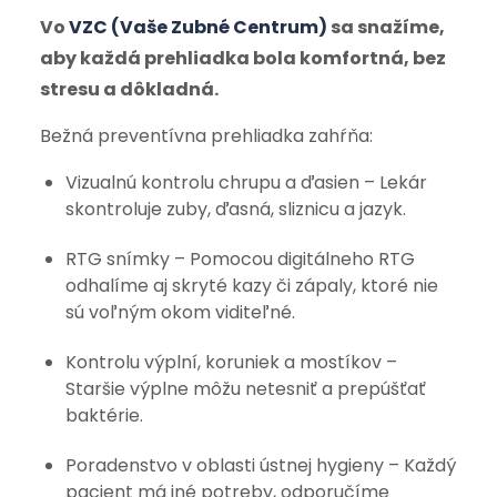
Vo
VZC (Vaše Zubné Centrum)
sa snažíme,
aby každá prehliadka bola komfortná, bez
stresu a dôkladná.
Bežná preventívna prehliadka zahŕňa:
Vizualnú kontrolu chrupu a ďasien – Lekár
skontroluje zuby, ďasná, sliznicu a jazyk.
RTG snímky – Pomocou digitálneho RTG
odhalíme aj skryté kazy či zápaly, ktoré nie
sú voľným okom viditeľné.
Kontrolu výplní, koruniek a mostíkov –
Staršie výplne môžu netesniť a prepúšťať
baktérie.
Poradenstvo v oblasti ústnej hygieny – Každý
pacient má iné potreby, odporučíme