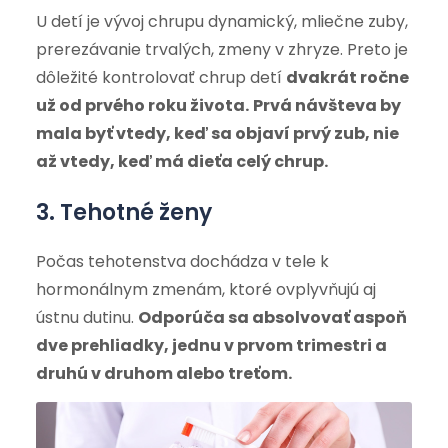
U detí je vývoj chrupu dynamický, mliečne zuby,
prerezávanie trvalých, zmeny v zhryze. Preto je
dôležité kontrolovať chrup detí
dvakrát ročne
už od prvého roku života.
Prvá návšteva by
mala byť vtedy, keď sa objaví prvý zub, nie
až vtedy, keď má dieťa celý chrup.
3. Tehotné ženy
Počas tehotenstva dochádza v tele k
hormonálnym zmenám, ktoré ovplyvňujú aj
ústnu dutinu.
Odporúča sa absolvovať aspoň
dve prehliadky, jednu v prvom trimestri a
druhú v druhom alebo treťom.