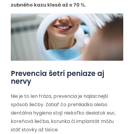
zubného kazu klesá až o 70 %.
Prevencia šetrí peniaze aj
nervy
Nie je to len fráza, prevencia je najlacnejší
spôsob liečby. Zatiaľ čo prehliadka alebo
dentálna hygiena stojí niekoľko desiatok eur,
koreňová liečba, korunka či implantát môžu
stáť stovky až tisíce.