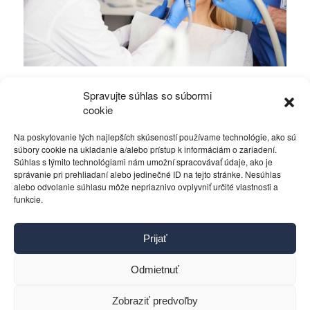
Odstránenie zubného kameňa – prečo ho
Spravujte súhlas so súbormi
neodkladať?
cookie
Na poskytovanie tých najlepších skúseností používame technológie, ako sú
Zdravie a krása
15. júla 2026
súbory cookie na ukladanie a/alebo prístup k informáciám o zariadení.
Súhlas s týmito technológiami nám umožní spracovávať údaje, ako je
správanie pri prehliadaní alebo jedinečné ID na tejto stránke. Nesúhlas
alebo odvolanie súhlasu môže nepriaznivo ovplyvniť určité vlastnosti a
funkcie.
Kontakt
Prijať
Pravidlá používania
Reklama
Odmietnuť
Cookies
Ochrana osobných údajov
Zobraziť predvoľby