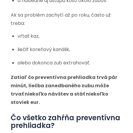
a následne aj ústupu kosti okolo zubov.
Ak sa problém zachytí až po roku, často už
treba:
vŕtať kaz,
liečiť koreňový kanálik,
alebo dokonca zub extrahovať.
Zatiaľ čo preventívna prehliadka trvá pár
minút, liečba zanedbaného zubu môže
trvať niekoľko návštev a stáť niekoľko
stoviek eur.
Čo všetko zahŕňa preventívna
prehliadka?