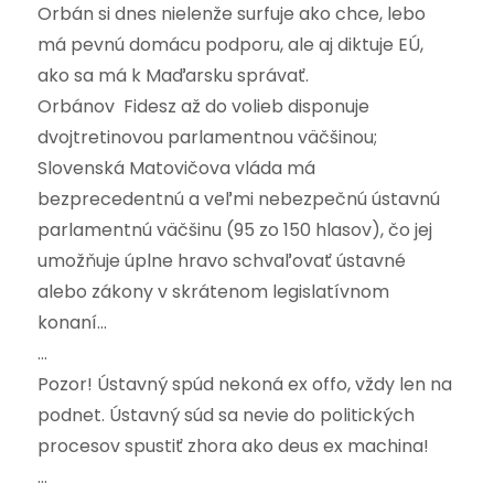
Orbán si dnes nielenže surfuje ako chce, lebo
má pevnú domácu podporu, ale aj diktuje EÚ,
ako sa má k Maďarsku správať.
Orbánov Fidesz až do volieb disponuje
dvojtretinovou parlamentnou väčšinou;
Slovenská Matovičova vláda má
bezprecedentnú a veľmi nebezpečnú ústavnú
parlamentnú väčšinu (95 zo 150 hlasov), čo jej
umožňuje úplne hravo schvaľovať ústavné
alebo zákony v skrátenom legislatívnom
konaní…
…
Pozor! Ústavný spúd nekoná ex offo, vždy len na
podnet. Ústavný súd sa nevie do politických
procesov spustiť zhora ako deus ex machina!
…