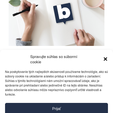
Mierové rozhovory vedú Zalužný s
Spravujte súhlas so súbormi
Gerasimovom?
cookie
Na poskytovanie tých najlepších skúseností používame technológie, ako sú
Politika
4. decembra 2023
súbory cookie na ukladanie a/alebo prístup k informáciám o zariadení.
Súhlas s týmito technológiami nám umožní spracovávať údaje, ako je
správanie pri prehliadaní alebo jedinečné ID na tejto stránke. Nesúhlas
alebo odvolanie súhlasu môže nepriaznivo ovplyvniť určité vlastnosti a
funkcie.
Kontakt
Prijať
Pravidlá používania