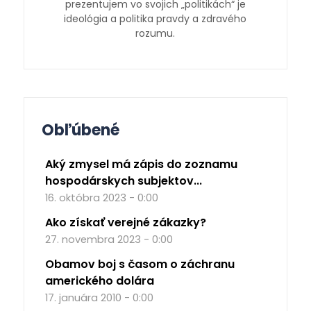
prezentujem vo svojich „politikách“ je
ideológia a politika pravdy a zdravého
rozumu.
Obľúbené
Aký zmysel má zápis do zoznamu
hospodárskych subjektov...
16. októbra 2023 - 0:00
Ako získať verejné zákazky?
27. novembra 2023 - 0:00
Obamov boj s časom o záchranu
amerického dolára
17. januára 2010 - 0:00