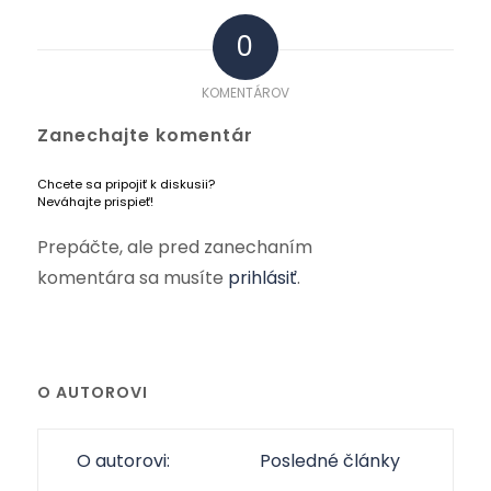
0
KOMENTÁROV
Zanechajte komentár
Chcete sa pripojiť k diskusii?
Neváhajte prispieť!
Prepáčte, ale pred zanechaním
komentára sa musíte
prihlásiť
.
O AUTOROVI
O autorovi:
Posledné články