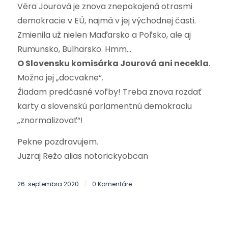
Věra Jourová je znova znepokojená otrasmi
demokracie v EÚ, najmä v jej východnej časti.
Zmienila už nielen Maďarsko a Poľsko, ale aj
Rumunsko, Bulharsko. Hmm…
O Slovensku komisárka Jourová ani necekla
.
Možno jej „docvakne“.
Žiadam predčasné voľby! Treba znova rozdať
karty a slovenskú parlamentnú demokraciu
„znormalizovať“!
Pekne pozdravujem.
Juzraj Režo alias notorickyobcan
26. septembra 2020
0 Komentáre
/