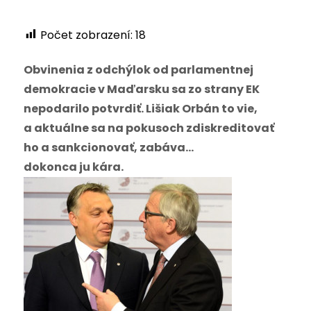
Počet zobrazení:
18
Obvinenia z odchýlok od parlamentnej
demokracie v Maďarsku sa zo strany EK
nepodarilo potvrdiť. Lišiak Orbán to vie,
a aktuálne sa na pokusoch zdiskreditovať
ho a sankcionovať, zabáva…
dokonca ju kára.