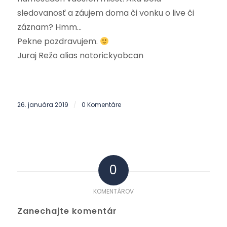
sledovanosť a záujem doma či vonku o live či
záznam? Hmm…
Pekne pozdravujem.
Juraj Režo alias notorickyobcan
26. januára 2019
0 Komentáre
/
0
KOMENTÁROV
Zanechajte komentár