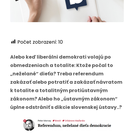
Počet zobrazení:
10
Alebo keď liberálni demokrati volajú po
obmedzeniach a totalite: Ktože počal to
„neželané“ dieťa? Treba referendum
zakázať alebo potratiť a zakázať návratom
k totalite a totalitným protiústavným
zákonom? Alebo ho „ústavným zákonom“
úplne odstrániť s dikcie slovenskej ústavy..?