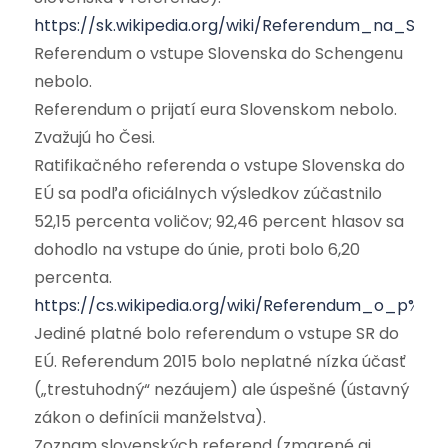
https://sk.wikipedia.org/wiki/Referendum_na_Slo
Referendum o vstupe Slovenska do Schengenu
nebolo.
Referendum o prijatí eura Slovenskom nebolo.
Zvažujú ho Česi.
Ratifikačného referenda o vstupe Slovenska do
EÚ sa podľa oficiálnych výsledkov zúčastnilo
52,15 percenta voličov; 92,46 percent hlasov sa
dohodlo na vstupe do únie, proti bolo 6,20
percenta.
https://cs.wikipedia.org/wiki/Referendum_o_p%
Jediné platné bolo referendum o vstupe SR do
EÚ. Referendum 2015 bolo neplatné nízka účasť
(„trestuhodný“ nezáujem) ale úspešné (ústavný
zákon o definícii manželstva).
Zoznam slovenských referend (zmarené aj