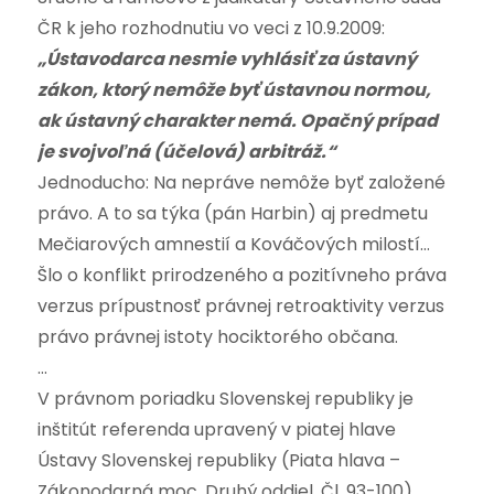
ČR k jeho rozhodnutiu vo veci z 10.9.2009:
„Ústavodarca nesmie vyhlásiť za ústavný
zákon, ktorý nemôže byť ústavnou normou,
ak ústavný charakter nemá. Opačný prípad
je svojvoľná (účelová) arbitráž.“
Jednoducho: Na nepráve nemôže byť založené
právo. A to sa týka (pán Harbin) aj predmetu
Mečiarových amnestií a Kováčových milostí…
Šlo o konflikt prirodzeného a pozitívneho práva
verzus prípustnosť právnej retroaktivity verzus
právo právnej istoty hociktorého občana.
…
V právnom poriadku Slovenskej republiky je
inštitút referenda upravený v piatej hlave
Ústavy Slovenskej republiky (Piata hlava –
Zákonodarná moc, Druhý oddiel, Čl. 93-100).