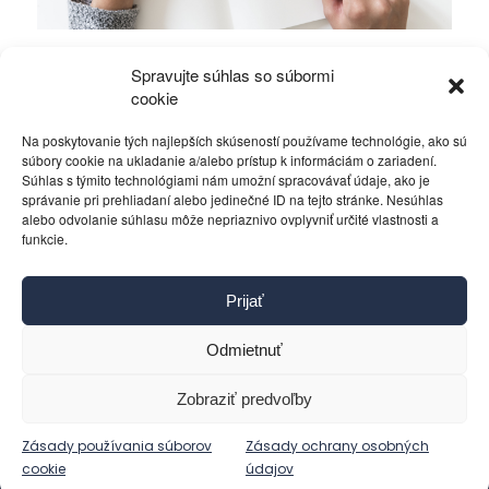
Mierové rozhovory vedú Zalužný s
Spravujte súhlas so súbormi
Gerasimovom?
cookie
Na poskytovanie tých najlepších skúseností používame technológie, ako sú
Politika
4. decembra 2023
súbory cookie na ukladanie a/alebo prístup k informáciám o zariadení.
Súhlas s týmito technológiami nám umožní spracovávať údaje, ako je
správanie pri prehliadaní alebo jedinečné ID na tejto stránke. Nesúhlas
alebo odvolanie súhlasu môže nepriaznivo ovplyvniť určité vlastnosti a
funkcie.
Kontakt
Prijať
Pravidlá používania
Reklama
Odmietnuť
Cookies
Ochrana osobných údajov
Zobraziť predvoľby
Reklamácie a žiadosti
Zásady používania súborov
Zásady ochrany osobných
cookie
údajov