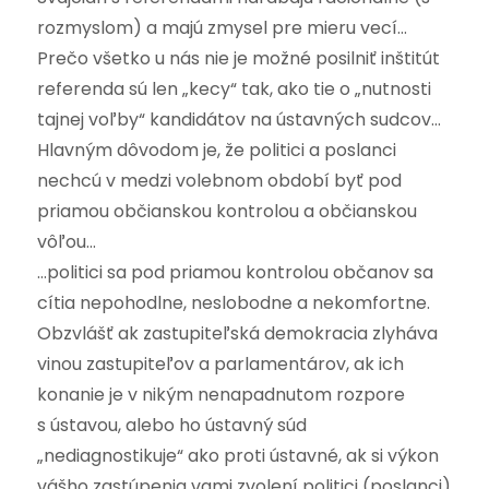
rozmyslom) a majú zmysel pre mieru vecí…
Prečo všetko u nás nie je možné posilniť inštitút
referenda sú len „kecy“ tak, ako tie o „nutnosti
tajnej voľby“ kandidátov na ústavných sudcov…
Hlavným dôvodom je, že politici a poslanci
nechcú v medzi volebnom období byť pod
priamou občianskou kontrolou a občianskou
vôľou…
…politici sa pod priamou kontrolou občanov sa
cítia nepohodlne, neslobodne a nekomfortne.
Obzvlášť ak zastupiteľská demokracia zlyháva
vinou zastupiteľov a parlamentárov, ak ich
konanie je v nikým nenapadnutom rozpore
s ústavou, alebo ho ústavný súd
„nediagnostikuje“ ako proti ústavné, ak si výkon
vášho zastúpenia vami zvolení politici (poslanci)