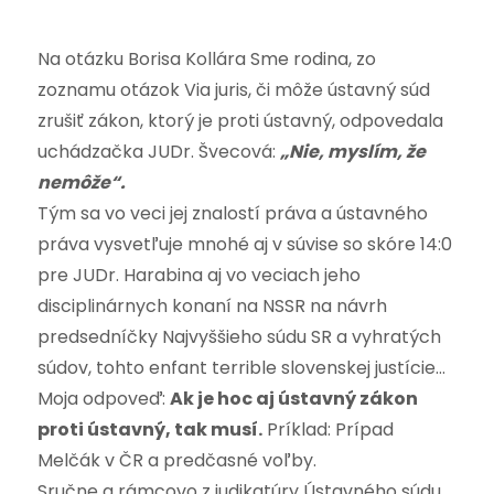
Na otázku Borisa Kollára Sme rodina, zo
zoznamu otázok Via juris, či môže ústavný súd
zrušiť zákon, ktorý je proti ústavný, odpovedala
uchádzačka JUDr. Švecová:
„Nie, myslím, že
nemôže“.
Tým sa vo veci jej znalostí práva a ústavného
práva vysvetľuje mnohé aj v súvise so skóre 14:0
pre JUDr. Harabina aj vo veciach jeho
disciplinárnych konaní na NSSR na návrh
predsedníčky Najvyššieho súdu SR a vyhratých
súdov, tohto enfant terrible slovenskej justície…
Moja odpoveď:
Ak je hoc aj ústavný zákon
proti ústavný, tak musí.
Príklad: Prípad
Melčák v ČR a predčasné voľby.
Sručne a rámcovo z judikatúry Ústavného súdu