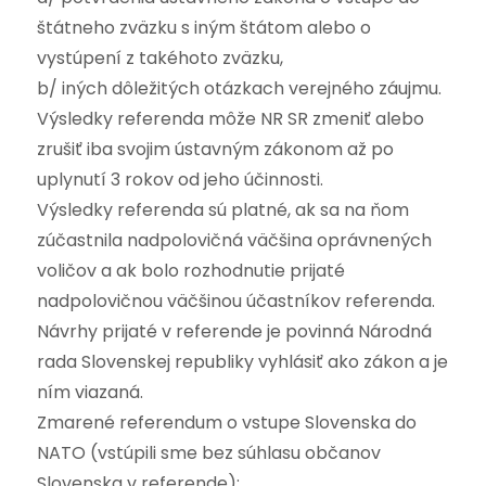
štátneho zväzku s iným štátom alebo o
vystúpení z takéhoto zväzku,
b/ iných dôležitých otázkach verejného záujmu.
Výsledky referenda môže NR SR zmeniť alebo
zrušiť iba svojim ústavným zákonom až po
uplynutí 3 rokov od jeho účinnosti.
Výsledky referenda sú platné, ak sa na ňom
zúčastnila nadpolovičná väčšina oprávnených
voličov a ak bolo rozhodnutie prijaté
nadpolovičnou väčšinou účastníkov referenda.
Návrhy prijaté v referende je povinná Národná
rada Slovenskej republiky vyhlásiť ako zákon a je
ním viazaná.
Zmarené referendum o vstupe Slovenska do
NATO (vstúpili sme bez súhlasu občanov
Slovenska v referende):