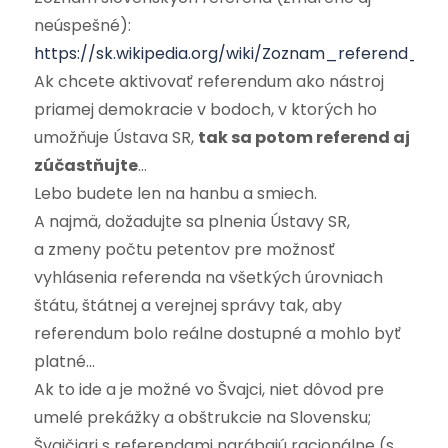
neúspešné):
https://sk.wikipedia.org/wiki/Zoznam_referend_na
Ak chcete aktivovať referendum ako nástroj
priamej demokracie v bodoch, v ktorých ho
umožňuje Ústava SR,
tak sa potom referend aj
zúčastňujte
…
Lebo budete len na hanbu a smiech.
A najmä, dožadujte sa plnenia Ústavy SR,
a zmeny počtu petentov pre možnosť
vyhlásenia referenda na všetkých úrovniach
štátu, štátnej a verejnej správy tak, aby
referendum bolo reálne dostupné a mohlo byť
platné…
Ak to ide a je možné vo Švajci, niet dôvod pre
umelé prekážky a obštrukcie na Slovensku;
Švajčiari s referendami narábajú racionálne (s