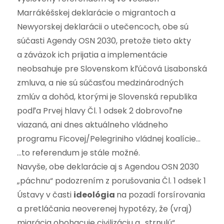
Marrákéšskej deklarácie o migrantoch a
Newyorskej deklarácii o utečencoch, obe sú
súčasti Agendy OSN 2030, pretože tieto akty
a záväzok ich prijatia a implementácie
neobsahuje pre Slovenskom kľúčová Lisabonská
zmluva, a nie sú súčasťou medzinárodných
zmlúv a dohôd, ktorými je Slovenská republika
podľa Prvej hlavy Čl. 1 odsek 2 dobrovoľne
viazaná, ani dnes aktuálneho vládneho
programu Ficovej/Pelegriniho vládnej koalície…
…to referendum je stále možné.
Navyše, obe deklarácie aj s Agendou OSN 2030
„páchnu“ podozrením z porušovania Čl. 1 odsek 1
Ústavy v časti
ideológia
na pozadí forsírovania
a pretláčania neoverenej hypotézy, že (vraj)
migrácia obohacuje civilizáciu a „strnulú“