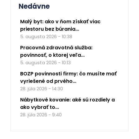
Nedávne
Malý byt: ako v ňom získať viac
priestoru bez búrania...
5. augusta 2026 - 10:38
Pracovná zdravotná služba:
povinnosť, o ktorej veľa...
5. augusta 2026 - 10:13
BOZP povinnosti firmy: čo musíte mať
vyriešené od prvého...
28. júla 2026 - 14:30
Nábytkové kovanie: aké sú rozdiely a
ako vybrať to...
28. júla 2026 - 9:40