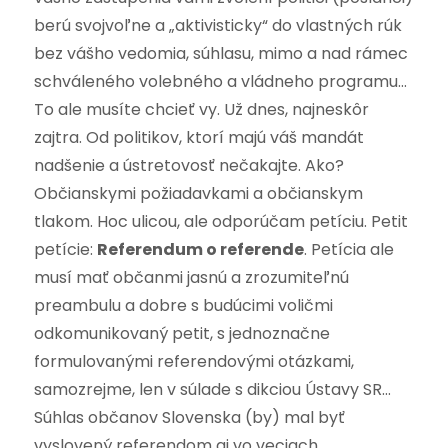
berú svojvoľne a „aktivisticky“ do vlastných rúk
bez vášho vedomia, súhlasu, mimo a nad rámec
schváleného volebného a vládneho programu…
To ale musíte chcieť vy. Už dnes, najneskôr
zajtra. Od politikov, ktorí majú váš mandát
nadšenie a ústretovosť nečakajte. Ako?
Občianskymi požiadavkami a občianskym
tlakom. Hoc ulicou, ale odporúčam petíciu. Petit
petície:
Referendum o referende
. Petícia ale
musí mať občanmi jasnú a zrozumiteľnú
preambulu a dobre s budúcimi voličmi
odkomunikovaný petit, s jednoznačne
formulovanými referendovými otázkami,
samozrejme, len v súlade s dikciou Ústavy SR…
Súhlas občanov Slovenska (by) mal byť
vyslovený referendom aj vo veciach