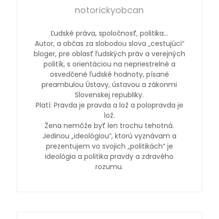
notorickyobcan
Ľudské práva, spoločnosť, politika…
Autor, a občas za slobodou slova „cestujúci“
bloger, pre oblasť ľudských práv a verejných
politík, s orientáciou na nepriestrelné a
osvedčené ľudské hodnoty, písané
preambulou Ústavy, ústavou a zákonmi
Slovenskej republiky.
Platí: Pravda je pravda a lož a polopravda je
lož.
Žena nemôže byť len trochu tehotná.
Jedinou „ideológiou“, ktorú vyznávam a
prezentujem vo svojich „politikách“ je
ideológia a politika pravdy a zdravého
rozumu.