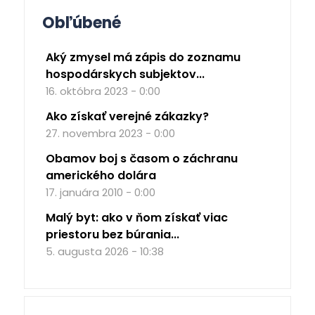
Obľúbené
Aký zmysel má zápis do zoznamu
hospodárskych subjektov...
16. októbra 2023 - 0:00
Ako získať verejné zákazky?
27. novembra 2023 - 0:00
Obamov boj s časom o záchranu
amerického dolára
17. januára 2010 - 0:00
Malý byt: ako v ňom získať viac
priestoru bez búrania...
5. augusta 2026 - 10:38