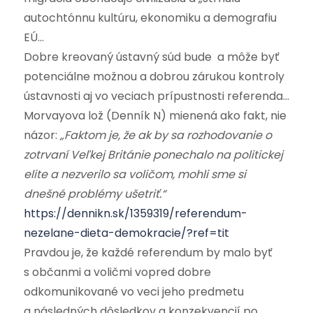
autochtónnu kultúru, ekonomiku a demografiu
EÚ…
Dobre kreovaný ústavný súd bude a môže byť
potenciálne možnou a dobrou zárukou kontroly
ústavnosti aj vo veciach prípustnosti referenda…
Morvayova lož (Denník N) mienená ako fakt, nie
názor:
„Faktom je, že ak by sa rozhodovanie o
zotrvaní Veľkej Británie ponechalo na politickej
elite a nezverilo sa voličom, mohli sme si
dnešné problémy ušetriť.“
https://dennikn.sk/1359319/referendum-
nezelane-dieta-demokracie/?ref=tit
Pravdou je, že každé referendum by malo byť
s občanmi a voličmi vopred dobre
odkomunikované vo veci jeho predmetu
a následných dôsledkov a konzekvencií po