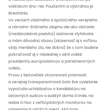
voličskom áno-nie. Poučením a výstrahou je
Brexitánia.
Vo veciach vlastného a spoločného verejného
a národno-štátneho záujmu ale ako občania
(medzivolebná pasivita) sústavne zlyhávate
a mám dôvodnú obavu (skúsenosť aj s voľbou
vždy menšieho zla, nie dobra) že v tom budete
pokračovať aj v následnej v sérii volieb
prezidenta, europoslancov a parlamentných
volieb…
Prvou z lastovičiek otvorenosti priamosti
a verejnej transparentnosti bolo live vysielanie
vypočutia uchádzačov o kandidatúru na
ústavných sudcov a sudkýň doma či inde, na
webe či hoc z veľkoplošných monitorov na
námestiach väčších miest. Aká bola