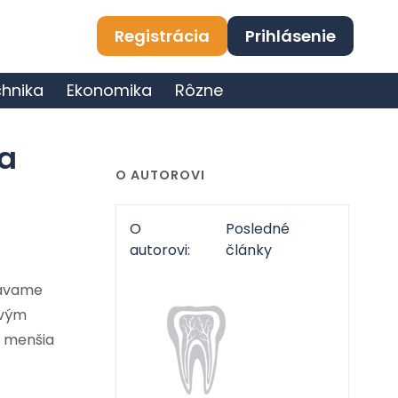
Registrácia
Prihlásenie
hnika
Ekonomika
Rôzne
na
O AUTOROVI
O
Posledné
autorovi:
články
bávame
ovým
a menšia