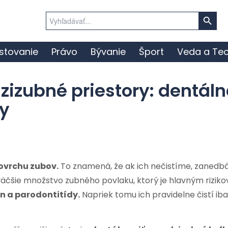
Search Button
Search
for:
stovanie
Právo
Bývanie
Šport
Veda a Tec
zizubné priestory: dentál
ky
ovrchu zubov.
To znamená, že ak ich nečistíme, zaned
jväčšie množstvo zubného povlaku, ktorý je hlavným rizik
n a parodontitídy.
Napriek tomu ich pravidelne čistí ib