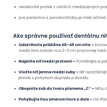
neodstráni povlak z väčších medzizubných prie
pre pacientov s parodontitídou je málo účinná.
Ako správne používať dentálnu ni
Odstrihnite približne 40–45 cm nite
–
Konce 
medzi nimi zostalo cca 2–3 cm pracovnej časti.
Napnite niť medzi prstami –
Pomáhajte si palc
Vložte niť jemne medzi zuby –
Niť nezatláčaj
jemné, s pohybom dopredu a dozadu.
Obopnite zub do tvaru písmena „C“ –
Niťou 
Pohybujte ňou smerom hore a dole –
Od ďas