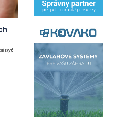
ch
li byť