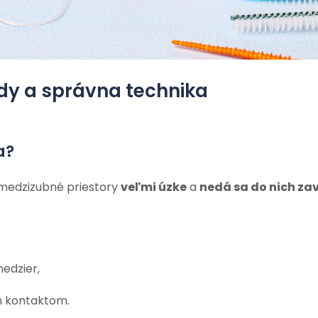
dy a správna technika
a?
ú medzizubné priestory
veľmi úzke
a
nedá sa do nich zav
edzier,
m kontaktom.