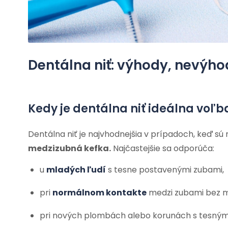
Dentálna niť: výhody, nevýho
Kedy je dentálna niť ideálna voľb
Dentálna niť je najvhodnejšia v prípadoch, keď s
medzizubná kefka.
Najčastejšie sa odporúča:
u
mladých ľudí
s tesne postavenými zubami,
pri
normálnom kontakte
medzi zubami bez m
pri nových plombách alebo korunách s tesný