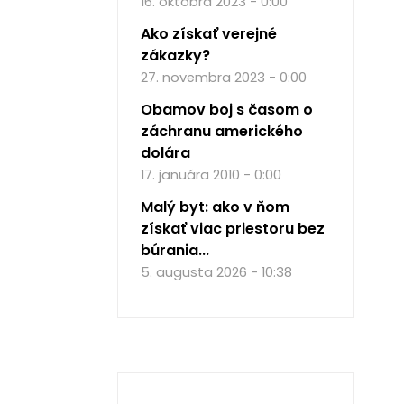
16. októbra 2023 - 0:00
Ako získať verejné
zákazky?
27. novembra 2023 - 0:00
Obamov boj s časom o
záchranu amerického
dolára
17. januára 2010 - 0:00
Malý byt: ako v ňom
získať viac priestoru bez
búrania...
5. augusta 2026 - 10:38