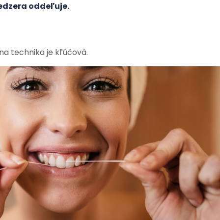
medzera oddeľuje.
na technika je kľúčová.