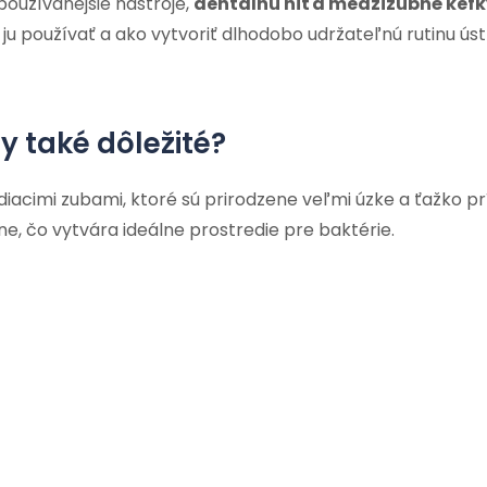
oužívanejšie nástroje,
dentálnu niť a medzizubné kefk
u používať a ako vytvoriť dlhodobo udržateľnú rutinu úst
y také dôležité?
iacimi zubami, ktoré sú prirodzene veľmi úzke a ťažko pr
, čo vytvára ideálne prostredie pre baktérie.