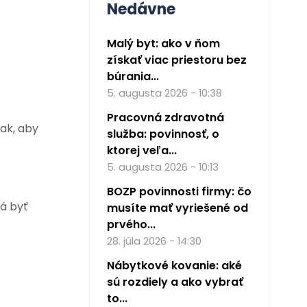
Nedávne
Malý byt: ako v ňom
získať viac priestoru bez
búrania...
5. augusta 2026 - 10:38
Pracovná zdravotná
ak, aby
služba: povinnosť, o
ktorej veľa...
5. augusta 2026 - 10:13
BOZP povinnosti firmy: čo
má byť
musíte mať vyriešené od
prvého...
28. júla 2026 - 14:30
Nábytkové kovanie: aké
sú rozdiely a ako vybrať
to...