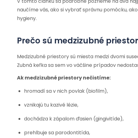
V tomto článku sa podrobne pozrieme na dva najp
naučíme vás, ako si vybrať správnu pomôcku, ako j
hygieny.
Prečo sú medzizubné priestor
Medzizubné priestory sú miesta medzi dvomi sused
Zubná kefka sa sem vo väčšine prípadov nedostane
Ak medzizubné priestory nečistíme:
hromadí sa v nich povlak (biofilm),
vznikajú tu kazivé lézie,
dochádza k zápalom ďasien (gingivitíde),
prehlbuje sa parodontitída,