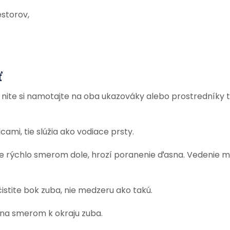
storov,
ť
nite si namotajte na oba ukazováky alebo prostredníky t
ami, tie slúžia ako vodiace prsty.
te rýchlo smerom dole, hrozí poranenie ďasna. Vedenie 
čistite bok zuba, nie medzeru ako takú.
na smerom k okraju zuba.