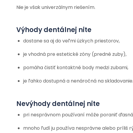
Nie je však univerzálnym riešením.
Výhody dentálnej nite
dostane sa aj do veľmi úzkych priestorov,
je vhodná pre estetické zóny (predné zuby),
pomáha čistiť kontaktné body medzi zubami,
je ľahko dostupná a nenáročná na skladovanie
Nevýhody dentálnej nite
pri nesprávnom používaní môže poraniť ďasná
mnoho ľudí ju používa nesprávne alebo príliš r