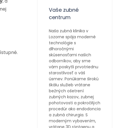
y
, a
nej
Vaše zubné
centrum
Naša zubná klinika v
Lozorne spája moderné
technológie s
dlhoročnými
ístupné.
skúsenosťami našich
odborníkov, aby sme
vám poskytli prvotriednu
starostlivosť o váš
úsmev. Ponúkame širokú
škálu služieb vrátane
bežných ošetrení
zubných kazov, zubnej
pohotovosti a pokročilých
procedúr ako endodoncia
a zubná chirurgia. S
moderným vybavením,
vrátane 3D röntgenu a