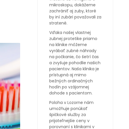
mikroskopu, dokážeme
zachrániť aj zuby, ktoré
by iní zubári považovali za
stratené.
Vďaka našej vlastnej
zubnej protetike priamo
na klinike môžeme
vyrábať zubné náhrady
na počkanie, čo šetrí čas
a zvyšuje pohodlie našich
pacientov. Naša klinika je
prístupná aj mimo
bežných ordinačných
hodín po vzájomnej
dohode s pacientom.
Poloha v Lozorne nám
umožňuje ponúkať
špičkové služby za
prijateľnejšie ceny v
porovnaní s klinikami v