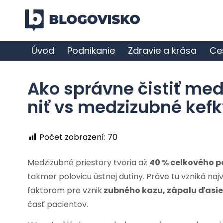
Úvod
Podnikanie
Zdravie a krása
Ce
Ako správne čistiť med
niť vs medzizubné kef
Počet zobrazení:
70
Medzizubné priestory tvoria až
40 % celkového p
takmer polovicu ústnej dutiny. Práve tu vzniká na
faktorom pre vznik
zubného kazu, zápalu ďasie
časť pacientov.