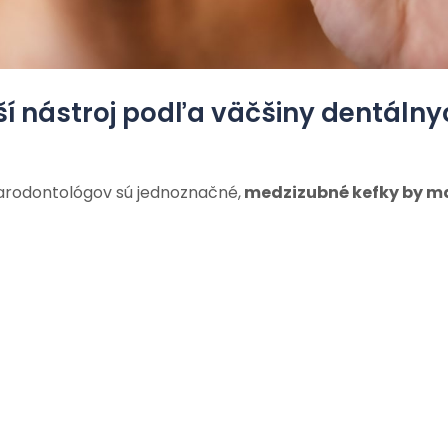
ší nástroj podľa väčšiny dentálny
arodontológov sú jednoznačné,
medzizubné kefky by ma