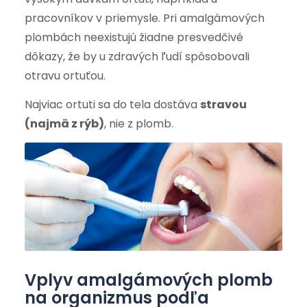
pracovníkov v priemysle. Pri amalgámových
plombách neexistujú žiadne presvedčivé
dôkazy, že by u zdravých ľudí spôsobovali
otravu ortuťou.
Najviac ortuti sa do tela dostáva
stravou
(najmä z rýb)
, nie z plomb.
Vplyv amalgámových plomb
na organizmus podľa