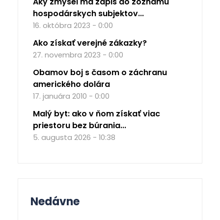
Aký zmysel má zápis do zoznamu
hospodárskych subjektov...
16. októbra 2023 - 0:00
Ako získať verejné zákazky?
27. novembra 2023 - 0:00
Obamov boj s časom o záchranu
amerického dolára
17. januára 2010 - 0:00
Malý byt: ako v ňom získať viac
priestoru bez búrania...
5. augusta 2026 - 10:38
Nedávne