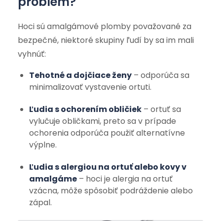
problém?
Hoci sú amalgámové plomby považované za
bezpečné, niektoré skupiny ľudí by sa im mali
vyhnúť:
Tehotné a dojčiace ženy
– odporúča sa
minimalizovať vystavenie ortuti.
Ľudia s ochorením obličiek
– ortuť sa
vylučuje obličkami, preto sa v prípade
ochorenia odporúča použiť alternatívne
výplne.
Ľudia s alergiou na ortuť alebo kovy v
amalgáme
– hoci je alergia na ortuť
vzácna, môže spôsobiť podráždenie alebo
zápal.