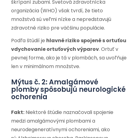
škrípaní zubami. Svetová zdravotnícka
organizácia (WHO) však tvrdí, že tieto
množstvá sú veľmi nízke a nepredstavujú
zdravotné riziko pre väčšinu populácie.
Podľa štúdií je
hlavné riziko spojené s ortuťou
vdychovanie ortuťových výparov
. Ortuť v
pevnej forme, ako je tá v plombách, sa uvoľňuje
len v minimálnom množstve.
Mýtus č. 2: Amalgámové
plomby spôsobujú neurologické
ochorenia
Fakt:
Niektoré štúdie naznačovali spojenie
medzi amalgámovými plombami a
neurodegeneratívnymi ochoreniami, ako