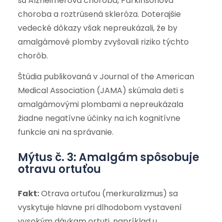
sú Alzheimerova choroba, Parkinsonova
choroba a roztrúsená skleróza. Doterajšie
vedecké dôkazy však nepreukázali, že by
amalgámové plomby zvyšovali riziko týchto
chorôb.
Štúdia publikovaná v Journal of the American
Medical Association (JAMA) skúmala deti s
amalgámovými plombami a nepreukázala
žiadne negatívne účinky na ich kognitívne
funkcie ani na správanie.
Mýtus č. 3: Amalgám spôsobuje
otravu ortuťou
Fakt:
Otrava ortuťou (merkuralizmus) sa
vyskytuje hlavne pri dlhodobom vystavení
vysokým dávkam ortuti, napríklad u