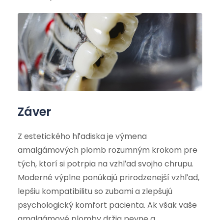
Záver
Z estetického hľadiska je výmena
amalgámových plomb rozumným krokom pre
tých, ktorí si potrpia na vzhľad svojho chrupu.
Moderné výplne ponúkajú prirodzenejší vzhľad,
lepšiu kompatibilitu so zubami a zlepšujú
psychologický komfort pacienta. Ak však vaše
amalgámové plomby držia pevne a