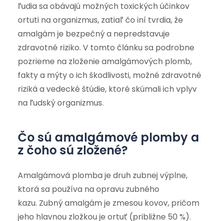
ľudia sa obávajú možných toxických účinkov
ortuti na organizmus, zatiaľ čo iní tvrdia, že
amalgám je bezpečný a nepredstavuje
zdravotné riziko. V tomto článku sa podrobne
pozrieme na zloženie amalgámových plomb,
fakty a mýty o ich škodlivosti, možné zdravotné
riziká a vedecké štúdie, ktoré skúmali ich vplyv
na ľudský organizmus.
Čo sú amalgámové plomby a
z čoho sú zložené?
Amalgámová plomba je druh zubnej výplne,
ktorá sa používa na opravu zubného
kazu. Zubný amalgám je zmesou kovov, pričom
jeho hlavnou zložkou je ortuť (približne 50 %).