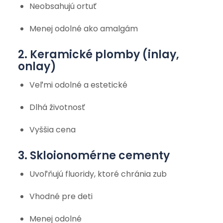
Neobsahujú ortuť
Menej odolné ako amalgám
2. Keramické plomby (inlay,
onlay)
Veľmi odolné a estetické
Dlhá životnosť
Vyššia cena
3. Skloionomérne cementy
Uvoľňujú fluoridy, ktoré chránia zub
Vhodné pre deti
Menej odolné