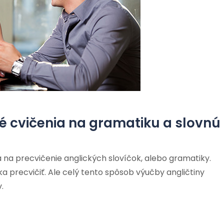
ké cvičenia na gramatiku a slovnú
ia na precvičenie anglických slovíčok, alebo gramatiky.
čka precvičiť. Ale celý tento spôsob výučby angličtiny
.