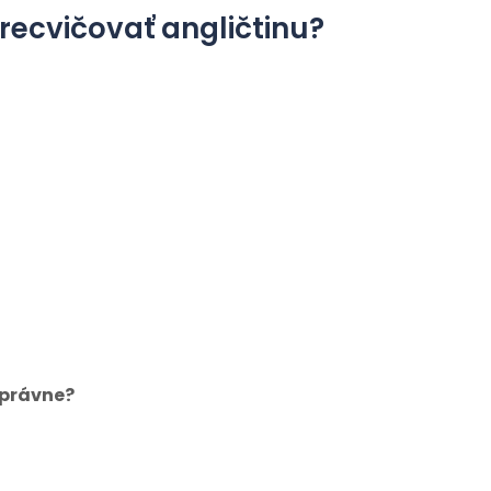
recvičovať angličtinu?
správne?