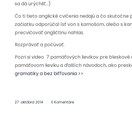
sa dá urýchliť…)
Čo ti tieto anglické cvičenia nedajú a čo skutočne 
začiatku odporúčal ísť von s kamošom, alebo s kamo
precvičovať angličtinu nahlas.
Rozprávať a počúvať.
Pozri si video 7 pamäťových lievikov pre bleskové 
pamäťovom lieviku a ďalších návodoch, ako preskoči
gramatiky a bez bifľovania >>
27. októbra 2014
0 Komentáre
/