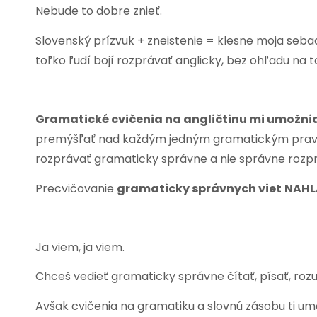
Nebude to dobre znieť.
Slovenský prízvuk + zneistenie = klesne moja sebad
toľko ľudí bojí rozprávať anglicky, bez ohľadu na t
Gramatické cvičenia na angličtinu mi umožnia 
premýšľať nad každým jedným gramatickým pravi
rozprávať gramaticky správne a nie správne rozp
Precvičovanie
gramaticky správnych viet
NAHL
Ja viem, ja viem.
Chceš vedieť gramaticky správne čítať, písať, rozumi
Avšak cvičenia na gramatiku a slovnú zásobu ti u