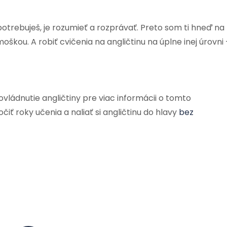
potrebuješ, je rozumieť a rozprávať. Preto som ti hneď na
škou. A robiť cvičenia na angličtinu na úplne inej úrovni 
ovládnutie angličtiny pre viac informácii o tomto
ť roky učenia a naliať si angličtinu do hlavy
bez