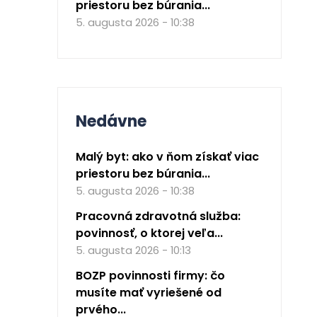
priestoru bez búrania...
5. augusta 2026 - 10:38
Nedávne
Malý byt: ako v ňom získať viac
priestoru bez búrania...
5. augusta 2026 - 10:38
Pracovná zdravotná služba:
povinnosť, o ktorej veľa...
5. augusta 2026 - 10:13
BOZP povinnosti firmy: čo
musíte mať vyriešené od
prvého...