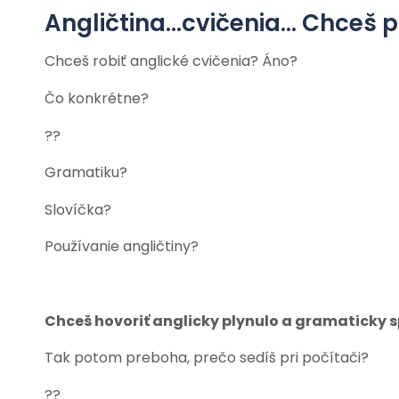
Angličtina…cvičenia… Chceš p
Chceš robiť anglické cvičenia? Áno?
Čo konkrétne?
??
Gramatiku?
Slovíčka?
Používanie angličtiny?
Chceš hovoriť anglicky plynulo a gramaticky 
Tak potom preboha, prečo sedíš pri počítači?
??