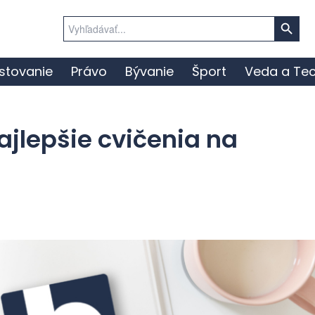
Search Button
Search
for:
stovanie
Právo
Bývanie
Šport
Veda a Tec
ajlepšie cvičenia na