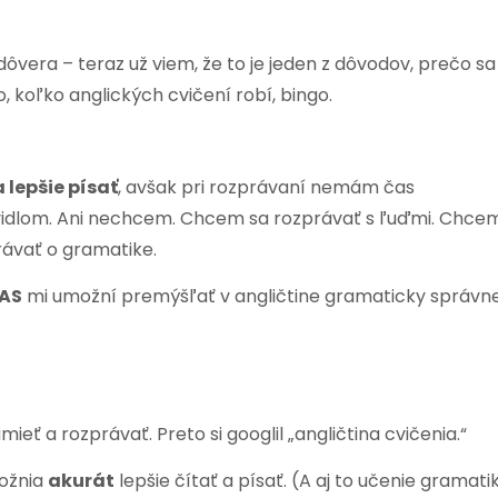
ôvera – teraz už viem, že to je jeden z dôvodov, prečo sa
o, koľko anglických cvičení robí, bingo.
lepšie písať
, avšak pri rozprávaní nemám čas
dlom. Ani nechcem. Chcem sa rozprávať s ľuďmi. Chce
rávať o gramatike.
AS
mi umožní premýšľať v angličtine gramaticky správne
eť a rozprávať. Preto si googlil „angličtina cvičenia.“
možnia
akurát
lepšie čítať a písať. (A aj to učenie gramati