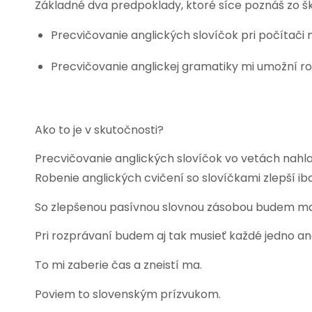
Základné dva predpoklady, ktoré síce poznáš zo šk
Precvičovanie anglických slovíčok pri počítači 
Precvičovanie anglickej gramatiky mi umožní r
Ako to je v skutočnosti?
Precvičovanie anglických slovíčok vo vetách nahla
Robenie anglických cvičení so slovíčkami zlepší i
So zlepšenou pasívnou slovnou zásobou budem ma
Pri rozprávaní budem aj tak musieť každé jedno ang
To mi zaberie čas a zneistí ma.
Poviem to slovenským prízvukom.