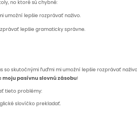
oly, no ktoré sú chybné:
mi umožní lepšie rozprávať naživo.
ozprávať lepšie gramaticky správne.
s so skutočnými ľuďmi mi umožní lepšie rozprávať naživo
ba
moju pasívnu slovnú zásobu
!
ť tieto problémy:
lické slovíčko prekladať.