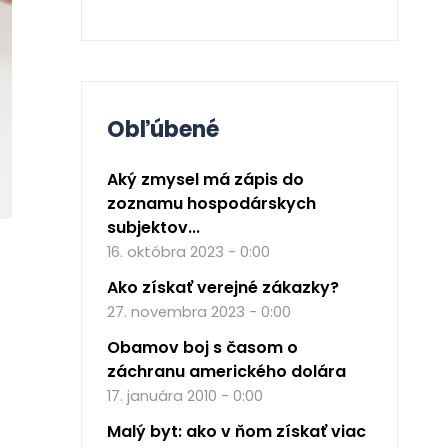
Obľúbené
Aký zmysel má zápis do
zoznamu hospodárskych
subjektov...
16. októbra 2023 - 0:00
Ako získať verejné zákazky?
27. novembra 2023 - 0:00
Obamov boj s časom o
záchranu amerického dolára
17. januára 2010 - 0:00
Malý byt: ako v ňom získať viac