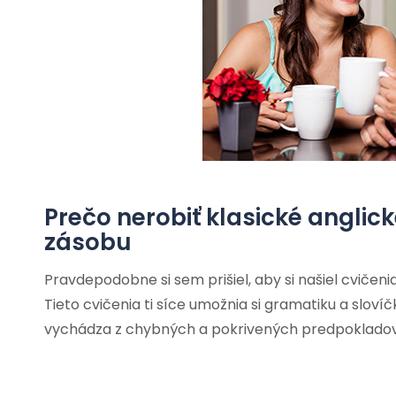
Prečo nerobiť klasické anglic
zásobu
Pravdepodobne si sem prišiel, aby si našiel cvičen
Tieto cvičenia ti síce umožnia si gramatiku a sloví
vychádza z chybných a pokrivených predpokladov