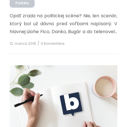
Politika
Opäť zrada na politickej scéne? Nie, len scenár,
ktorý bol už dávno pred voľbami napísaný. V
hlavnej úlohe Fico, Danko, Bugár a do telenovely
nazvanej „Štandardné klamstvo pre štandardne
/
12. marca 2016
0 Komentáre
hlúpeho voliča“ pomaly vstúpi aj Procházka.
Americký Oscar za toto úbohé dielo nebude, no
ten maďarský Oszkár je už na scéne, pripravený
odovzdať sa do rúk […]