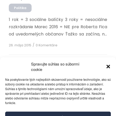
Politika
1 rok = 3 sociálne balíčky 3 roky = nesociálne
rozkrádanie Marec 2016 = NIE pre Roberta Fica
od uvedomelých občanov Ťažko sa začína, no
ešte ťažšie sa niekedy končí. Vláda jednej
/
26. mája 2015
0 Komentáre
červenej strany tri roky spala striedavo na
Kajmanských ostrovoch, na Cypre, na Malte, no
najlepším brlohom boli rôzne dobre zamknuté
Spravujte súhlas so súbormi
cookie
schránky. Kým celá […]
1
2
3
›
Stránka 1 z 11
»
Na poskytovanie tých najlepších skúseností používame technológie, ako sú
súbory cookie na ukladanie a/alebo prístup k informáciám o zariadení.
Súhlas s týmito technológiami nám umožní spracovávať údaje, ako je
správanie pri prehliadaní alebo jedinečné ID na tejto stránke. Nesúhlas
alebo odvolanie súhlasu môže nepriaznivo ovplyvniť určité vlastnosti a
funkcie.
Kontakt