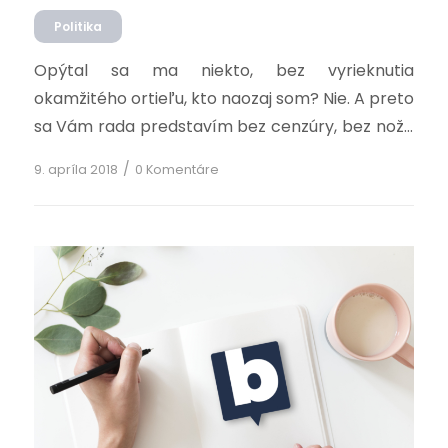
Politika
Opýtal sa ma niekto, bez vyrieknutia
okamžitého ortieľu, kto naozaj som? Nie. A preto
sa Vám rada predstavím bez cenzúry, bez noža
na krku. Slušne a pokojne. Volám sa Magda
/
9. apríla 2018
0 Komentáre
Želeňáková, mám 37 rokov a za svoju najväčšiu
slávu považujem moju rodinu. Bez nej by som sa
nedokázala odhodlať na tento boj. Od malička
som nenávidela nespravodlivosť a keďže […]