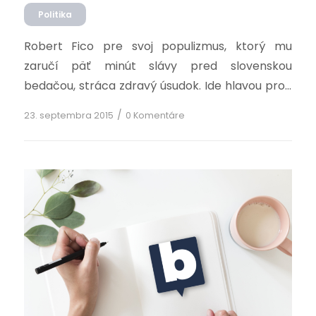
Politika
Robert Fico pre svoj populizmus, ktorý mu
zaručí päť minút slávy pred slovenskou
bedačou, stráca zdravý úsudok. Ide hlavou proti
múru a to len preto, lebo mu to určite poradili
/
23. septembra 2015
0 Komentáre
jeho „verní“, ktorí chcú aby sa za každú cenu
udržal na prehnitom tróne aspoň ďalšie štyri
roky. V tejto chvíli mu tie roky prajem už […]