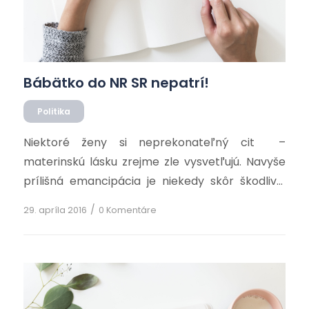
Bábätko do NR SR nepatrí!
Politika
Niektoré ženy si neprekonateľný cit –
materinskú lásku zrejme zle vysvetľujú. Navyše
prílišná emancipácia je niekedy skôr škodlivá.
Poslankyňa NR SR Simona Petrík bola šokovaná
/
29. apríla 2016
0 Komentáre
z toho, že ju nepustili do pléna s 5-mesačnou
dcérkou. A ja som zase šokovaná z toho, že sa o
to vôbec pokúsila. Sama mala pocit neslobody a
čo jej […]