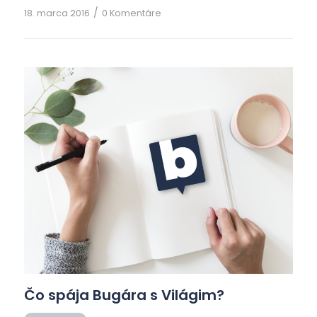
večným prosíkaním hodil, vďačne a s úctou mu
/
18. marca 2016
0 Komentáre
olizovali nohy. Keďže pána už začali nudiť , kopol
do nich a kričal, nech vypadnú von a neotravujú.
Nezabudol dodať, že ďalšie […]
Čo spája Bugára s Világim?