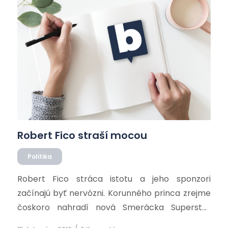
Robert Fico straší mocou
Politika
Robert Fico stráca istotu a jeho sponzori
začínajú byť nervózni. Korunného princa zrejme
čoskoro nahradí nová Smerácka Superstar
Pelle a ak Danko s Bugárom budú po voľbách