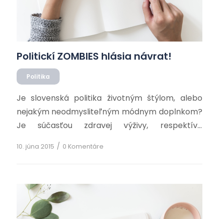
Politickí ZOMBIES hlásia návrat!
Politika
Je slovenská politika životným štýlom, alebo
nejakým neodmysliteľným módnym doplnkom?
Je súčasťou zdravej výživy, respektíve
nepostrádateľnou súčasťou bytia? Pre
/
10. júna 2015
0 Komentáre
niektorých skalných, zrejme áno. Politika v
pravom slova zmysle má úplne inú podstatu, ale
to naši zombies nevedia. Potrebuje naša krajina
v parlamente ľudí, ktorí sa tam zubami
nechtami držia pomaly od revolúcie v ´89? NIE!