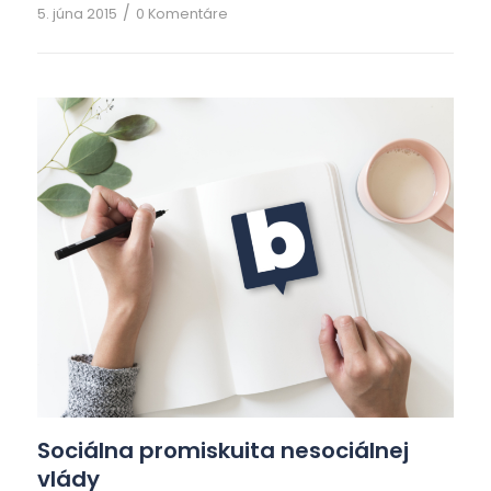
/
5. júna 2015
0 Komentáre
myšlienkové pochody, kde a ako získať veľké
peniaze. Nie sú im cudzie štátne zákazky získané
od kúpených politikov, ani projekty, kde si
dokážu “šikovnými” finančnými transakciami
prilepšiť o stovky miliónov €, občas […]
Sociálna promiskuita nesociálnej
vlády