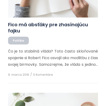
Fico má absťáky pre zhasínajúcu
fajku
Politika
Čo je to stabilná vláda? Toto často skloňované
spojenie si Robert Fico osvojil ako modlitbu z čias
svojej birmovky. Samozrejme, že vláda s jedinou
stranou, ktorá je ochotná rokovať, by bola
/
9. marca 2016
0 Komentáre
preňho najlepšia, no Smeráci asi chýbali na
hodinách matematiky, keď vyučovali jej základy.
SNS k zostaveniu vlády totiž nestačí a s
Mariánom Kotlebom sa […]