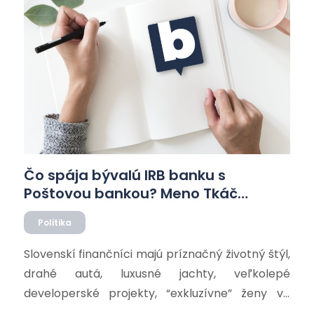
[…]
Čo spája bývalú IRB banku s
Poštovou bankou? Meno Tkáč…
Politika
Slovenskí finančníci majú príznačný životný štýl,
drahé autá, luxusné jachty, veľkolepé
developerské projekty, “exkluzívne” ženy vo
svojom okolí, no a v neposlednom rade