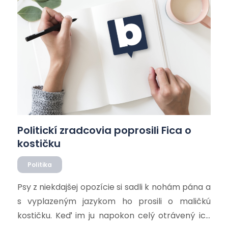
Politickí zradcovia poprosili Fica o
kostičku
Politika
Psy z niekdajšej opozície si sadli k nohám pána a
s vyplazeným jazykom ho prosili o maličkú
kostičku. Keď im ju napokon celý otrávený ich