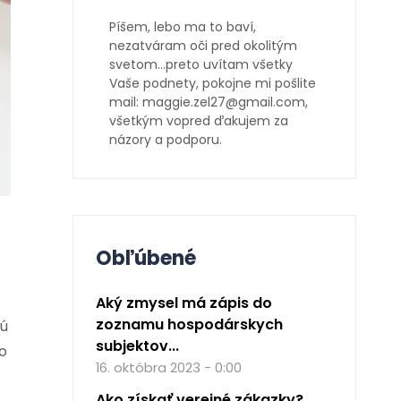
Píšem, lebo ma to baví,
nezatváram oči pred okolitým
svetom…preto uvítam všetky
Vaše podnety, pokojne mi pošlite
mail: maggie.zel27@gmail.com,
všetkým vopred ďakujem za
názory a podporu.
Obľúbené
Aký zmysel má zápis do
zoznamu hospodárskych
dú
subjektov...
ro
16. októbra 2023 - 0:00
Ako získať verejné zákazky?