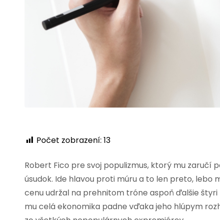
Počet zobrazení:
13
Robert Fico pre svoj populizmus, ktorý mu zaručí 
úsudok. Ide hlavou proti múru a to len preto, lebo m
cenu udržal na prehnitom tróne aspoň ďalšie štyri ro
mu celá ekonomika padne vďaka jeho hlúpym rozh