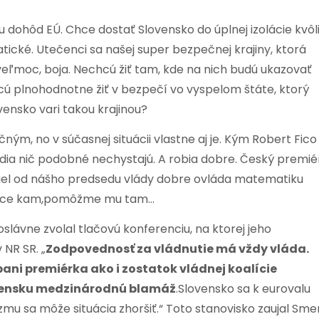
 dohôd EÚ. Chce dostať Slovensko do úplnej izolácie kvôl
tické. Utečenci sa našej super bezpečnej krajiny, ktorá
eľmoc, boja. Nechcú žiť tam, kde na nich budú ukazovať
cú plnohodnotne žiť v bezpečí vo vyspelom štáte, ktorý
vensko vari takou krajinou?
čným, no v súčasnej situácii vlastne aj je. Kým Robert Fico
dia nič podobné nechystajú. A robia dobre. Český premié
diel od nášho predsedu vlády dobre ovláda matematiku
to chce kam,pomôžme mu tam…
slávne zvolal tlačovú konferenciu, na ktorej jeho
 NR SR. „
Zodpovednosť za vládnutie má vždy vláda.
ani premiérka ako i zostatok vládnej koalície
lovensku medzinárodnú blamáž
.Slovensko sa k eurovalu
mu sa môže situácia zhoršiť.“ Toto stanovisko zaujal Sme