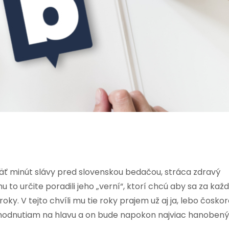
päť minút slávy pred slovenskou bedačou, stráca zdravý
u to určite poradili jeho „verní“, ktorí chcú aby sa za kaž
ky. V tejto chvíli mu tie roky prajem už aj ja, lebo čosko
odnutiam na hlavu a on bude napokon najviac hanobený