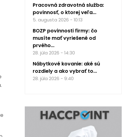
Pracovná zdravotná služba:
povinnosť, o ktorej veľa...
5. augusta 2026 - 10:13
BOZP povinnosti firmy: čo
musíte mať vyriešené od
prvého...
28. júla 2026 - 14:30
Nábytkové kovanie: aké sú
rozdiely a ako vybrať to...
e
28. júla 2026 - 9:40
.
ie
to