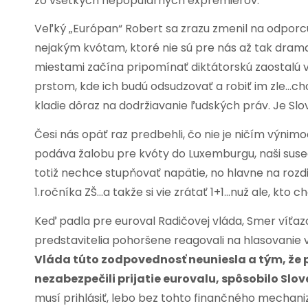
zo všetkých nepopulárnych expremiérov.
Veľký „Európan“ Robert sa zrazu zmenil na odporcu
nejakým kvótam, ktoré nie sú pre nás až tak drama
miestami začína pripomínať diktátorskú zaostalú v
prstom, kde ich budú odsudzovať a robiť im zle…ch
kladie dôraz na dodržiavanie ľudských práv. Je Slo
Česi nás opäť raz predbehli, čo nie je ničím výnimo
podáva žalobu pre kvóty do Luxemburgu, naši suse
totiž nechce stupňovať napätie, no hlavne na roz
1.ročníka ZŠ…a takže si vie zrátať 1+1…nuž ale, k
Keď padla pre euroval Radičovej vláda, Smer víťazo
predstavitelia pohoršene reagovali na hlasovanie v
Vláda túto zodpovednosť neuniesla a tým, že p
nezabezpečili prijatie eurovalu, spôsobilo S
musí prihlásiť, lebo bez tohto finančného mechaniz