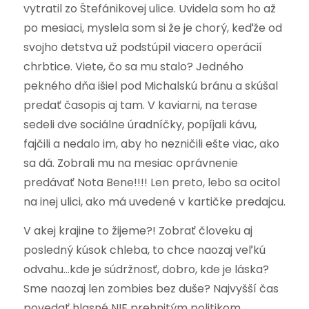
vytratil zo Štefánikovej ulice. Uvidela som ho až
po mesiaci, myslela som si že je chorý, keďže od
svojho detstva už podstúpil viacero operácií
chrbtice. Viete, čo sa mu stalo? Jedného
pekného dňa išiel pod Michalskú bránu a skúšal
predať časopis aj tam. V kaviarni, na terase
sedeli dve sociálne úradníčky, popíjali kávu,
fajčili a nedalo im, aby ho nezničili ešte viac, ako
sa dá. Zobrali mu na mesiac oprávnenie
predávať Nota Bene!!!! Len preto, lebo sa ocitol
na inej ulici, ako má uvedené v kartičke predajcu.
V akej krajine to žijeme?! Zobrať človeku aj
posledný kúsok chleba, to chce naozaj veľkú
odvahu…kde je súdržnosť, dobro, kde je láska?
Sme naozaj len zombies bez duše? Najvyšší čas
povedať hlasné NIE prehnitým politikom,