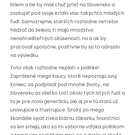
firiem a tie by mali chuť prísť na Slovensko a
zoskupiť pod svoje krídla viac takýchto mladých
ľudí. Samozrejme, starších rozhodne netreba
hádzať do železa, tí majú množstvo
nenahraditeľných skúseností, no a ak by
pracovali spoločne, pozitívne by sa to odrazilo
na výsledku.
Toto však rozhodne neplatí v politike!
Zaprášené mega kauzy, ktoré nepoznajú svoj
koniec, sa podpísali pod mnohé životy…na
Slovensku sa všetko točí okolo tých istých ľudí a
to je pre novú generáciu, ale aj pre tú starú už
unavujúce a frustrujúce. Široký po mega
škandále opäť získa štátnu zákazku, finančníci
sa len smejú, ako sa im výborne vďaka politikom