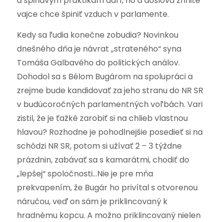
a špinavým praktikám darí, no a doslova zhnité
vajce chce špiniť vzduch v parlamente.
Kedy sa ľudia konečne zobudia? Novinkou
dnešného dňa je návrat „strateného“ syna
Tomáša Galbavého do politických análov.
Dohodol sa s Bélom Bugárom na spolupráci a
zrejme bude kandidovať za jeho stranu do NR SR
v budúcoročných parlamentných voľbách. Vari
zistil, že je ťažké zarobiť si na chlieb vlastnou
hlavou? Rozhodne je pohodlnejšie posedieť si na
schôdzi NR SR, potom si užívať 2 – 3 týždne
prázdnin, zabávať sa s kamarátmi, chodiť do
„lepšej“ spoločnosti…Nie je pre mňa
prekvapením, že Bugár ho privítal s otvorenou
náručou, veď on sám je priklincovaný k
hradnému kopcu. A možno priklincovaný nielen