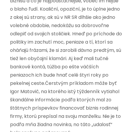
biznisu a čo je najpodstatnejšie, vôbec im nejde
o blaho ľudí. Koaliční, opoziční, je to úplne jedno
z akej sú strany, ak sú v NR SR dlhšie ako jedno
volebné obdobie, nedokážu sa dobrovoľne
odlepiť od svojich stoličiek. Hneď po príchode do
politiky im zachutí moc, peniaze a tí, ktorí sa
oháňajú frázami, že si zarobili dávno predtým, sú
tiež len obyčajní klamári. Aj keď mali tučné
bankové kontá, túžba po ešte väčších
peniazoch ich bude hnať celé štyri roky po
pekelnej ceste.Čerstvým príkladom môže byť
Igor Matovič, na ktorého istý týždenník vytiahol
škandálne informácie podľa ktorých mal zo
štátnych príspevkov financovať biznis rodinnej
firmy, ktorú prepísal na svoju manželku. Nie je to
podľa mňa žiadna novinka, no táto „udalosť“