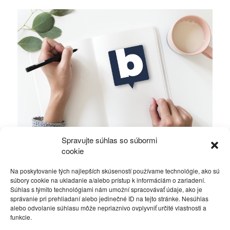
Spravujte súhlas so súbormi
Politickí zradcovia poprosili Fica o kostičku
cookie
Na poskytovanie tých najlepších skúseností používame technológie, ako sú
Politika
18. marca 2016
súbory cookie na ukladanie a/alebo prístup k informáciám o zariadení.
Súhlas s týmito technológiami nám umožní spracovávať údaje, ako je
správanie pri prehliadaní alebo jedinečné ID na tejto stránke. Nesúhlas
alebo odvolanie súhlasu môže nepriaznivo ovplyvniť určité vlastnosti a
funkcie.