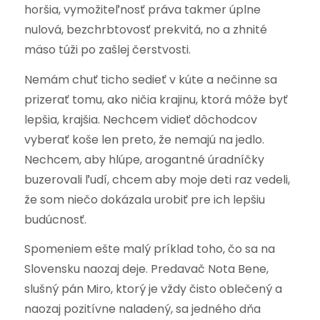
horšia, vymožiteľnosť práva takmer úplne
nulová, bezchrbtovosť prekvitá, no a zhnité
mäso túži po zašlej čerstvosti.
Nemám chuť ticho sedieť v kúte a nečinne sa
prizerať tomu, ako ničia krajinu, ktorá môže byť
lepšia, krajšia. Nechcem vidieť dôchodcov
vyberať koše len preto, že nemajú na jedlo.
Nechcem, aby hlúpe, arogantné úradníčky
buzerovali ľudí, chcem aby moje deti raz vedeli,
že som niečo dokázala urobiť pre ich lepšiu
budúcnosť.
Spomeniem ešte malý príklad toho, čo sa na
Slovensku naozaj deje. Predavač Nota Bene,
slušný pán Miro, ktorý je vždy čisto oblečený a
naozaj pozitívne naladený, sa jedného dňa