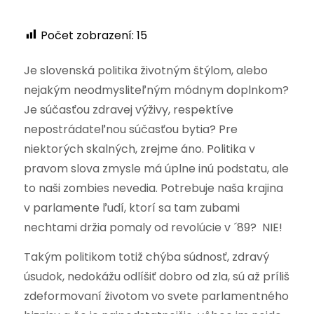
Počet zobrazení:
15
Je slovenská politika životným štýlom, alebo
nejakým neodmysliteľným módnym doplnkom?
Je súčasťou zdravej výživy, respektíve
nepostrádateľnou súčasťou bytia? Pre
niektorých skalných, zrejme áno. Politika v
pravom slova zmysle má úplne inú podstatu, ale
to naši zombies nevedia. Potrebuje naša krajina
v parlamente ľudí, ktorí sa tam zubami
nechtami držia pomaly od revolúcie v ´89? NIE!
Takým politikom totiž chýba súdnosť, zdravý
úsudok, nedokážu odlíšiť dobro od zla, sú až príliš
zdeformovaní životom vo svete parlamentného