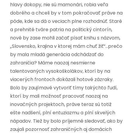
hlavy dokopy, nie sú mamonári, robia veľa
dobrého a chceli by v tom pokračovať práve na
pôde, kde sa dá o veciach plne rozhodnúť. Staré
a prehnité tváre patria na politický cintorín,
nové by zase mohli začať písať knihu s názvom,
„Slovensko, krajina v ktorej mám chuť žiť“…prečo
by mala mladá generácia odchádzať do
zahraničia? Máme naozaj nesmierne
talentovaných vysokoškolákov, ktorí by na
viacerých frontoch dokázali hotové zázraky.
Bolo by zaujímavé vytvoriť tímy takýchto ľudí,
ktorí by mali možnosť pracovať naozaj na
inovačných projektoch, práve teraz sú totiž
ešte nadšení, plní entuziazmu a plní skvelých
nápadov. Tiež by bolo príjemné sledovať, ako by
zaujali pozornosť zahraničných aj domácich