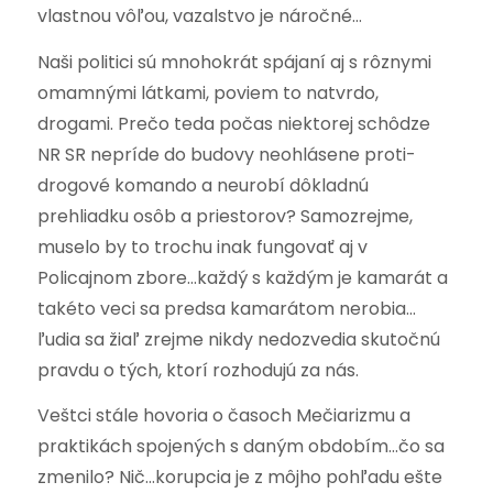
vlastnou vôľou, vazalstvo je náročné…
Naši politici sú mnohokrát spájaní aj s rôznymi
omamnými látkami, poviem to natvrdo,
drogami. Prečo teda počas niektorej schôdze
NR SR nepríde do budovy neohlásene proti-
drogové komando a neurobí dôkladnú
prehliadku osôb a priestorov? Samozrejme,
muselo by to trochu inak fungovať aj v
Policajnom zbore…každý s každým je kamarát a
takéto veci sa predsa kamarátom nerobia…
ľudia sa žiaľ zrejme nikdy nedozvedia skutočnú
pravdu o tých, ktorí rozhodujú za nás.
Veštci stále hovoria o časoch Mečiarizmu a
praktikách spojených s daným obdobím…čo sa
zmenilo? Nič…korupcia je z môjho pohľadu ešte