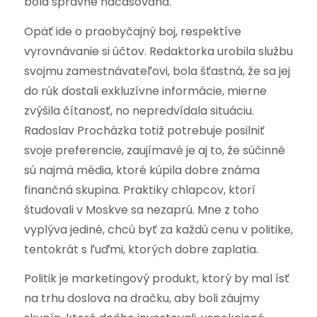
bola správne načasovaná.
Opäť ide o praobyčajný boj, respektíve
vyrovnávanie si účtov. Redaktorka urobila službu
svojmu zamestnávateľovi, bola šťastná, že sa jej
do rúk dostali exkluzívne informácie, mierne
zvýšila čítanosť, no nepredvídala situáciu.
Radoslav Procházka totiž potrebuje posilniť
svoje preferencie, zaujímavé je aj to, že súčinné
sú najmä média, ktoré kúpila dobre známa
finančná skupina. Praktiky chlapcov, ktorí
študovali v Moskve sa nezaprú. Mne z toho
vyplýva jediné, chcú byť za každú cenu v politike,
tentokrát s ľuďmi, ktorých dobre zaplatia.
Politik je marketingový produkt, ktorý by mal ísť
na trhu doslova na dračku, aby boli záujmy