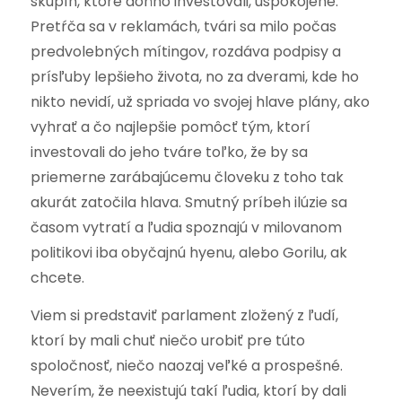
skupín, ktoré doňho investovali, uspokojené.
Pretŕča sa v reklamách, tvári sa milo počas
predvolebných mítingov, rozdáva podpisy a
prísľuby lepšieho života, no za dverami, kde ho
nikto nevidí, už spriada vo svojej hlave plány, ako
vyhrať a čo najlepšie pomôcť tým, ktorí
investovali do jeho tváre toľko, že by sa
priemerne zarábajúcemu človeku z toho tak
akurát zatočila hlava. Smutný príbeh ilúzie sa
časom vytratí a ľudia spoznajú v milovanom
politikovi iba obyčajnú hyenu, alebo Gorilu, ak
chcete.
Viem si predstaviť parlament zložený z ľudí,
ktorí by mali chuť niečo urobiť pre túto
spoločnosť, niečo naozaj veľké a prospešné.
Neverím, že neexistujú takí ľudia, ktorí by dali