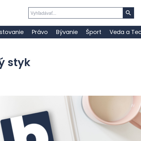
Search Button
Search
for:
stovanie
Právo
Bývanie
Šport
Veda a Tec
ý styk