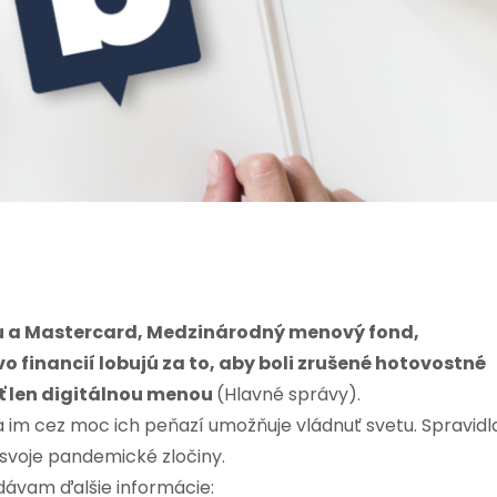
su a Mastercard, Medzinárodný menový fond,
o financií lobujú za to, aby boli zrušené hotovostné
iť len digitálnou menou
(Hlavné správy).
 im cez moc ich peňazí umožňuje vládnuť svetu. Spravidl
ú svoje pandemické zločiny.
dávam ďalšie informácie: