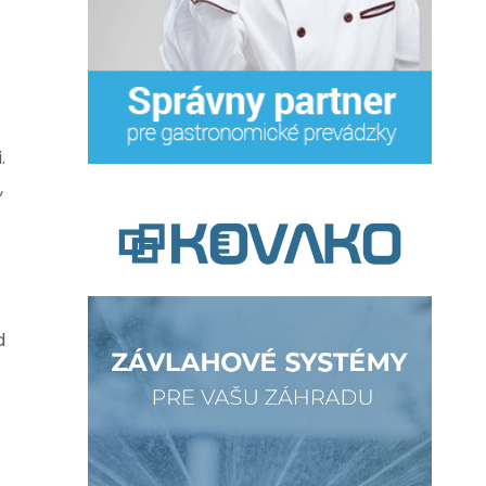
.
,
d