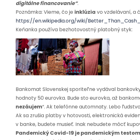
digitálne financovanie“
.
Poznámka: Vieme, čo je
inklúzia
vo vzdelávaní, a č
https://en.wikipedia.org/wiki/Better_Than_Cash_
Keňanka používa bezhotovostný platobný styk:
Bankomat Slovenskej sporiteľne vydával bankovky 
hodnoty 50 eurovka. Bude sto eurovka, až bankomaty
nezáujem
“. Ak telefónne automnaty. Lebo ľudst
Ak sa zrušia platby v hotovosti, elektronická evi
v banke, budete musieť. Inak nebudete môcť kupov
Pandemický Covid-19 je pandemickým testom