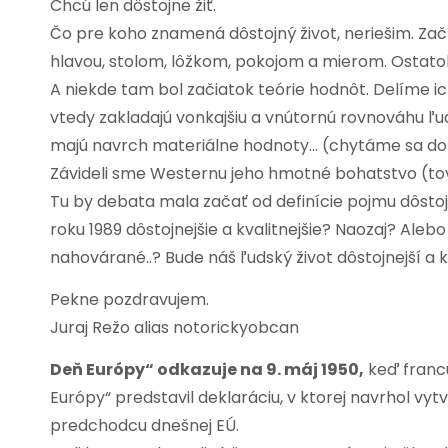
Chcú len dôstojne žiť.
Čo pre koho znamená dôstojný život, neriešim. Za
hlavou, stolom, lôžkom, pokojom a mierom. Ostato
A niekde tam bol začiatok teórie hodnôt. Delíme i
vtedy zakladajú vonkajšiu a vnútornú rovnováhu 
majú navrch materiálne hodnoty… (chytáme sa do ic
Závideli sme Westernu jeho hmotné bohatstvo (tov
Tu by debata mala začať od definície pojmu dôstojný
roku 1989 dôstojnejšie a kvalitnejšie? Naozaj? Aleb
nahovárané..? Bude náš ľudský život dôstojnejší a
Pekne pozdravujem.
Juraj Režo alias notorickyobcan
Deň Európy“ odkazuje na 9. máj 1950,
keď franc
Európy“ predstavil deklaráciu, v ktorej navrhol vy
predchodcu dnešnej EÚ.