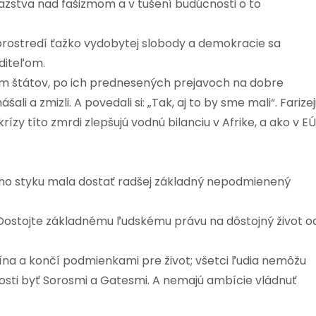
ťazstva nad fašizmom a v tušení budúcnosti o to
rostredí ťažko vydobytej slobody a demokracie sa
oditeľom.
vám štátov, po ich prednesených prejavoch na dobre
 a zmizli. A povedali si: „Tak, aj to by sme mali“. Farizeji
ízy títo zmrdi zlepšujú vodnú bilanciu v Afrike, a ako v EÚ
o styku mala dostať radšej základný nepodmienený
. Dostojte základnému ľudskému právu na dôstojný život o
ína a končí podmienkami pre život; všetci ľudia nemôžu
losti byť Sorosmi a Gatesmi. A nemajú ambície vládnuť