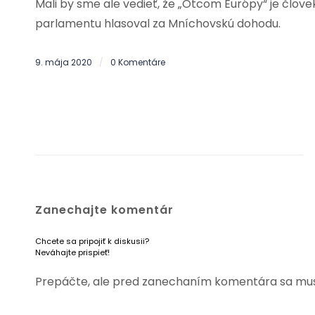
Mali by sme ale vedieť, že „Otcom Európy“ je člove
parlamentu hlasoval za Mníchovskú dohodu.
9. mája 2020
0 Komentáre
/
Zanechajte komentár
Chcete sa pripojiť k diskusii?
Neváhajte prispieť!
Prepáčte, ale pred zanechaním komentára sa mu