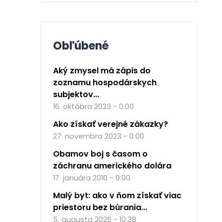
Obľúbené
Aký zmysel má zápis do
zoznamu hospodárskych
subjektov...
16. októbra 2023 - 0:00
Ako získať verejné zákazky?
27. novembra 2023 - 0:00
Obamov boj s časom o
záchranu amerického dolára
17. januára 2010 - 0:00
Malý byt: ako v ňom získať viac
priestoru bez búrania...
5. augusta 2026 - 10:38