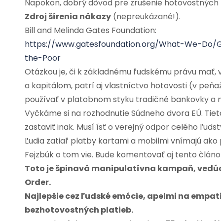
Napokon, dobrý dôvod pre zrušenie hotovostných p
Zdroj šírenia nákazy
(nepreukázané!).
Bill and Melinda Gates Foundation:
https://www.gatesfoundation.org/What-We-Do/Gl
the-Poor
Otázkou je, či k základnému ľudskému právu mať, v
a kapitálom, patrí aj vlastníctvo hotovosti (v p
používať v platobnom styku tradičné bankovky a 
Vyčkáme si na rozhodnutie Súdneho dvora EÚ. Tiet
zastaviť inak. Musí ísť o verejný odpor celého ľudst
Ľudia zatiaľ platby kartami a mobilmi vnímajú ako
Fejzbúk o tom vie. Bude komentovať aj tento článok. 
Toto je špinavá manipulatívna kampaň, vedúc
Order.
Najlepšie cez ľudské emócie, apelmi na empati
bezhotovostných platieb.