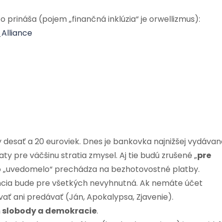
o prináša (pojem „finančná inklúzia“ je orwellizmus):
Alliance
desať a 20 euroviek. Dnes je bankovka najnižšej vydávan
 pre väčšinu stratia zmysel. Aj tie budú zrušené „
pre
vo „uvedomelo“ prechádza na bezhotovostné platby.
dencia bude pre všetkých nevyhnutná. Ak nemáte účet
ať ani predávať (Ján, Apokalypsa, Zjavenie).
 slobody a demokracie
.