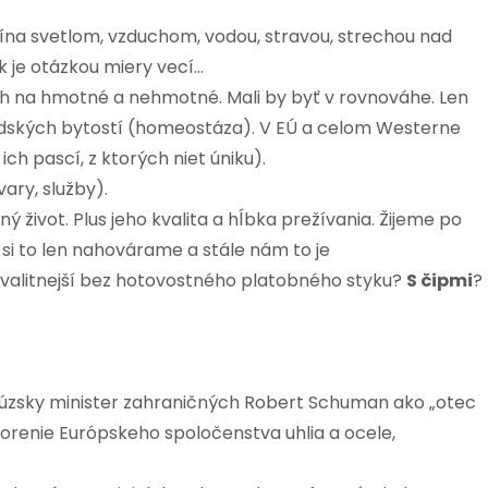
čína svetlom, vzduchom, vodou, stravou, strechou nad
k je otázkou miery vecí…
ch na hmotné a nehmotné. Mali by byť v rovnováhe. Len
ľudských bytostí (homeostáza). V EÚ a celom Westerne
h pascí, z ktorých niet úniku).
ary, služby).
 život. Plus jeho kvalita a hĺbka prežívania. Žijeme po
o si to len nahovárame a stále nám to je
 kvalitnejší bez hotovostného platobného styku?
S čipmi
?
úzsky minister zahraničných Robert Schuman ako „otec
tvorenie Európskeho spoločenstva uhlia a ocele,