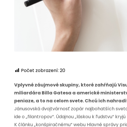
Počet zobrazení:
20
Vplyvné záujmové skupiny, ktoré zahŕňajú Vi
miliardára Billa Gatesa a americké ministerstv
peniaze, a to na celom svete. Chcú ich nahrad
Jánusovská dvojtvárnosť zopár najbohatších sveta
ide o „filantropov“. Údajnou „láskou k ľudstvu“ kryj
K článku „konšpiračnému“ webu Hlavné správy pri