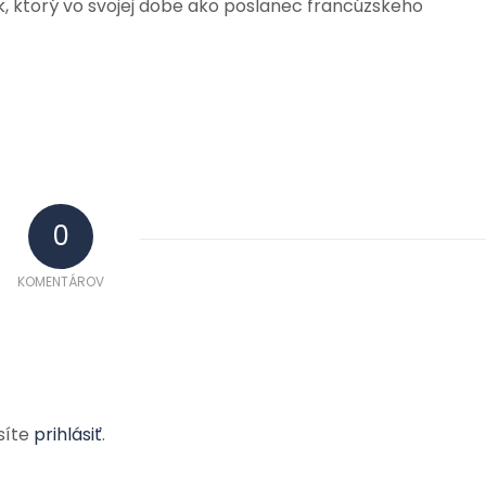
k, ktorý vo svojej dobe ako poslanec francúzskeho
0
KOMENTÁROV
síte
prihlásiť
.