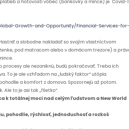
latieb a hotovosti vôbec (bankovky a mince) je Covid-1
obal-Growth-and-Opportunity/Financial-Services-for
lastniť a slobodne nakladať so svojím vlastníctvom
eňaženke, pod matracom alebo v domácom trezore) a práv
mince.
o procesy ale nezaniknú, budú pokračovať. Treba ich
va. To je ale vzhľadom na „ludský faktor“ utópia.
 pohodlie a komfort z domova. Spozornejú až potom.
Ale to je asi tak „fšetko“.
a k totálnej moci nad celým ľudstvom a New World
u, pohodlie, rýchlosť, jednoduchosť a rozkoš