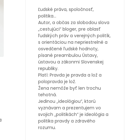
Ľudské práva, spoločnosť,
politika…
Autor, a občas za slobodou slova
„cestujúci“ bloger, pre oblasť
ľudských práv a verejných politík,
s orientáciou na nepriestrelné a
osvedčené ľudské hodnoty,
písané preambulou Ústavy,
ústavou a zákonmi Slovenskej
republiky.
Platí: Pravda je pravda a lož a
polopravda je lož.
Žena nemôže byť len trochu
tehotná.
Jedinou „ideológiou“, ktorú
vyznávam a prezentujem vo
svojich „politikách“ je ideológia a
a
politika pravdy a zdravého
rozumu.