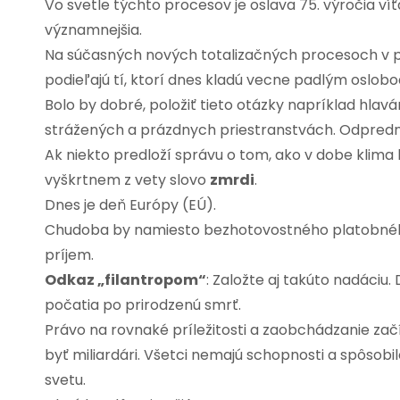
Vo svetle týchto procesov je oslava 75. výročia ví
významnejšia.
Na súčasných nových totalizačných procesoch v p
podieľajú tí, ktorí dnes kladú vecne padlým oslob
Bolo by dobré, položiť tieto otázky napríklad hla
strážených a prázdnych priestranstvách. Odprednášali
Ak niekto predloží správu o tom, ako v dobe klima kr
vyškrtnem z vety slovo
zmrdi
.
Dnes je deň Európy (EÚ).
Chudoba by namiesto bezhotovostného platobnéh
príjem.
Odkaz „filantropom“
: Založte aj takúto nadáciu
počatia po prirodzenú smrť.
Právo na rovnaké príležitosti a zaobchádzanie zač
byť miliardári. Všetci nemajú schopnosti a spôsobi
svetu.