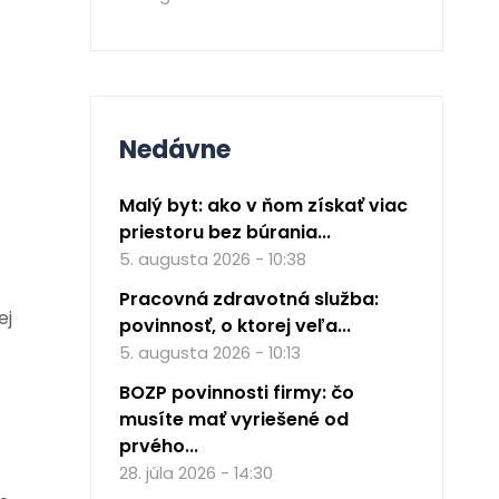
Nedávne
Malý byt: ako v ňom získať viac
priestoru bez búrania...
5. augusta 2026 - 10:38
Pracovná zdravotná služba:
ej
povinnosť, o ktorej veľa...
5. augusta 2026 - 10:13
BOZP povinnosti firmy: čo
musíte mať vyriešené od
prvého...
28. júla 2026 - 14:30