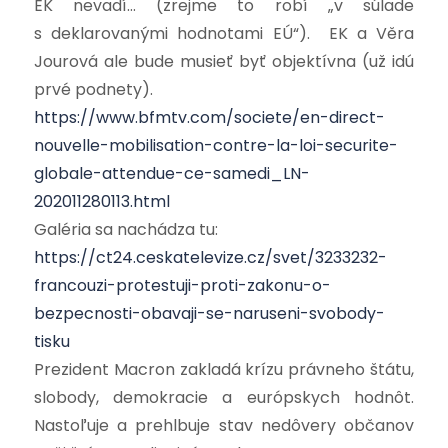
EK nevadí… (zrejme to robí „v súlade
s deklarovanými hodnotami EÚ“). EK a Věra
Jourová ale bude musieť byť objektívna (už idú
prvé podnety).
https://www.bfmtv.com/societe/en-direct-
nouvelle-mobilisation-contre-la-loi-securite-
globale-attendue-ce-samedi_LN-
202011280113.html
Galéria sa nachádza tu:
https://ct24.ceskatelevize.cz/svet/3233232-
francouzi-protestuji-proti-zakonu-o-
bezpecnosti-obavaji-se-naruseni-svobody-
tisku
Prezident Macron zakladá krízu právneho štátu,
slobody, demokracie a európskych hodnôt.
Nastoľuje a prehlbuje stav nedôvery občanov