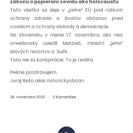
zákonu o popieraní covidu ako holocaustu
.
Toto všetko sa deje v „jadre“ EÚ pod rúškom
ochrany zdravia a životov občanov pred
covidom a ochrany slobody a demokracie.
Na Slovensku v mene 17. novembra, ako neo
orwellovsky uviedli Matovič, ministri „jeho“
silových rezortov a Sulík.
Toto nie sú konšpirácie. To je realita.
Pekne pozdravujem.
Juraj Režo alias notorickyobcan
28. novembra 2020
0 Komentáre
/