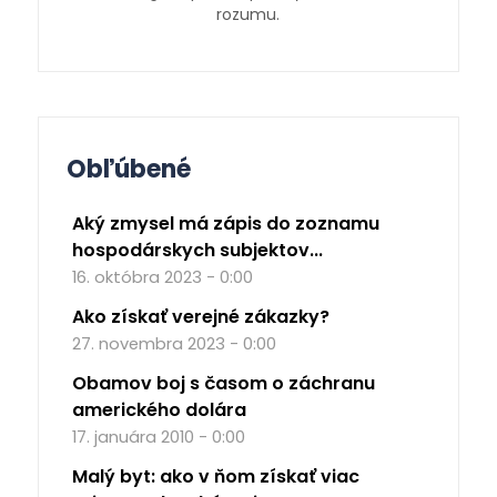
rozumu.
Obľúbené
Aký zmysel má zápis do zoznamu
hospodárskych subjektov...
16. októbra 2023 - 0:00
Ako získať verejné zákazky?
27. novembra 2023 - 0:00
Obamov boj s časom o záchranu
amerického dolára
17. januára 2010 - 0:00
Malý byt: ako v ňom získať viac