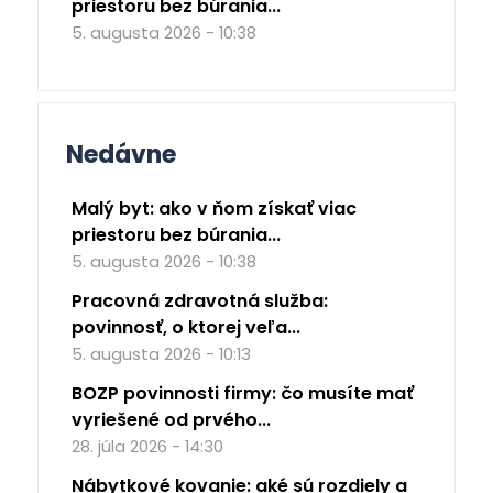
priestoru bez búrania...
5. augusta 2026 - 10:38
Nedávne
Malý byt: ako v ňom získať viac
priestoru bez búrania...
5. augusta 2026 - 10:38
Pracovná zdravotná služba:
povinnosť, o ktorej veľa...
5. augusta 2026 - 10:13
BOZP povinnosti firmy: čo musíte mať
vyriešené od prvého...
28. júla 2026 - 14:30
Nábytkové kovanie: aké sú rozdiely a