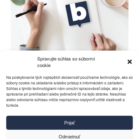
Spravujte súhlas so súbormi
Ficova vláda a médiá…
cookie
Na poskytovanie tých najlepších skúseností používame technológie, ako sú
Politika
4. decembra 2023
súbory cookie na ukladanie a/alebo prístup k informáciám o zariadení.
Súhlas s týmito technológiami nám umožní spracovávať údaje, ako je
správanie pri prehliadaní alebo jedinečné ID na tejto stránke. Nesúhlas
alebo odvolanie súhlasu môže nepriaznivo ovplyvniť určité vlastnosti a
funkcie.
Kontakt
Prijať
Pravidlá používania
Reklama
Odmietnuť