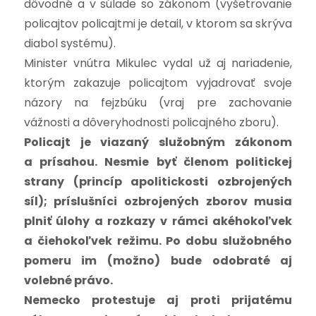
dôvodné a v súlade so zákonom (vyšetrovanie
policajtov policajtmi je detail, v ktorom sa skrýva
diabol systému).
Minister vnútra Mikulec vydal už aj nariadenie,
ktorým zakazuje policajtom vyjadrovať svoje
názory na fejzbúku (vraj pre zachovanie
vážnosti a dôveryhodnosti policajného zboru).
Policajt je viazaný služobným zákonom
a prísahou. Nesmie byť členom politickej
strany (princíp apolitickosti ozbrojených
síl); príslušníci ozbrojených zborov musia
plniť úlohy a rozkazy v rámci akéhokoľvek
a čiehokoľvek režimu. Po dobu služobného
pomeru im (možno) bude odobraté aj
volebné právo.
Nemecko protestuje aj proti prijatému