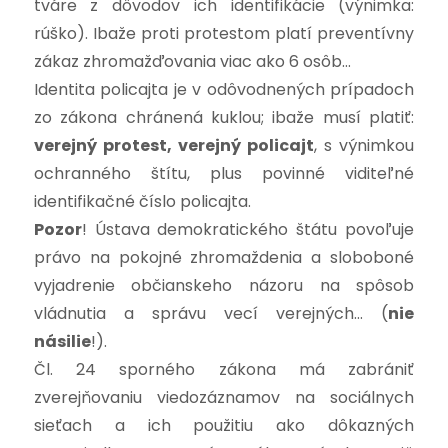
tváre z dôvodov ich identifikácie (výnimka:
rúško). Ibaže proti protestom platí preventívny
zákaz zhromažďovania viac ako 6 osôb…
Identita policajta je v odôvodnených prípadoch
zo zákona chránená kuklou; ibaže musí platiť:
verejný protest, verejný policajt
, s výnimkou
ochranného štítu, plus povinné viditeľné
identifikačné číslo policajta.
Pozor
! Ústava demokratického štátu povoľuje
právo na pokojné zhromaždenia a sloboboné
vyjadrenie občianskeho názoru na spôsob
vládnutia a správu vecí verejných… (
nie
násilie
!).
Čl. 24 sporného zákona má zabrániť
zverejňovaniu viedozáznamov na sociálnych
sieťach a ich použitiu ako dôkazných