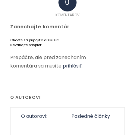
0
KOMENTÁROV
Zanechajte komentár
Chcete sa pripojiť k diskusii?
Neváhajte prispieť!
Prepáčte, ale pred zanechaním
komentára sa musíte
prihlásiť
.
O AUTOROVI
O autorovi:
Posledné články