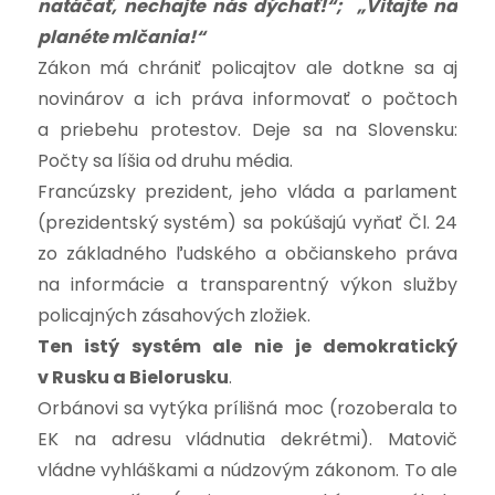
natáčať, nechajte nás dýchať!“; „Vitajte na
planéte mlčania!“
Zákon má chrániť policajtov ale dotkne sa aj
novinárov a ich práva informovať o počtoch
a priebehu protestov. Deje sa na Slovensku:
Počty sa líšia od druhu média.
Francúzsky prezident, jeho vláda a parlament
(prezidentský systém) sa pokúšajú vyňať Čl. 24
zo základného ľudského a občianskeho práva
na informácie a transparentný výkon služby
policajných zásahových zložiek.
Ten istý systém ale nie je demokratický
v Rusku a Bielorusku
.
Orbánovi sa vytýka prílišná moc (rozoberala to
EK na adresu vládnutia dekrétmi). Matovič
vládne vyhláškami a núdzovým zákonom. To ale