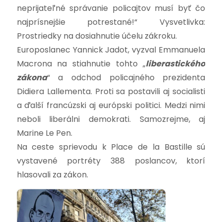
neprijateľné správanie policajtov musí byť čo
najprísnejšie potrestané!“ Vysvetlivka:
Prostriedky na dosiahnutie účelu zákroku.
Europoslanec Yannick Jadot, vyzval Emmanuela
Macrona na stiahnutie tohto „
liberastického
zákona
“ a odchod policajného prezidenta
Didiera Lallementa. Proti sa postavili aj socialisti
a ďalší francúzski aj európski politici. Medzi nimi
neboli liberálni demokrati. Samozrejme, aj
Marine Le Pen.
Na ceste sprievodu k Place de la Bastille sú
vystavené portréty 388 poslancov, ktorí
hlasovali za zákon.