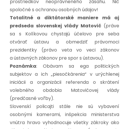
prostriedkov neoprávneného zásahu. Nič
spoločné s ochranou osobných údajov!
Totalitné a diktátorské maniere má aj
predseda slovenskej vlády Matovič
(práve
sa s Kolíkovou chystajú účelovo pre seba
otvárať ústavu a obmedziť právomoci
prezidentky (právo veta vo veci zákonov
a ústavných zákonov pre spor s ústavou).
Poznámka
: Obávam sa ega politických
subjektov a ich „piesočkárenia“ v urýchlenej
iniciácii a organizácii referenda o skrátení
volebného obdobia Matovičovej vlády
(predčasné voľby).
Slovenskí policajti stále nie sú vybavení
osobnými kamerami, inšpekcia ministerstva
vnútra hravo vyhodnocuje všetky zákroky ako