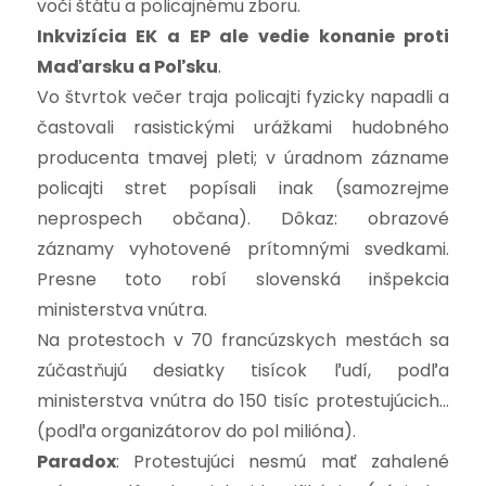
voči štátu a policajnému zboru.
Inkvizícia EK a EP ale vedie konanie proti
Maďarsku a Poľsku
.
Vo štvrtok večer traja policajti fyzicky napadli a
častovali rasistickými urážkami hudobného
producenta tmavej pleti; v úradnom zázname
policajti stret popísali inak (samozrejme
neprospech občana). Dôkaz: obrazové
záznamy vyhotovené prítomnými svedkami.
Presne toto robí slovenská inšpekcia
ministerstva vnútra.
Na protestoch v 70 francúzskych mestách sa
zúčastňujú desiatky tisícok ľudí, podľa
ministerstva vnútra do 150 tisíc protestujúcich…
(podľa organizátorov do pol milióna).
Paradox
: Protestujúci nesmú mať zahalené