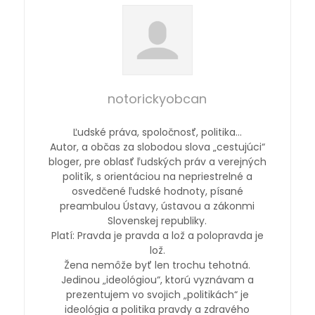
notorickyobcan
Ľudské práva, spoločnosť, politika…
Autor, a občas za slobodou slova „cestujúci“
bloger, pre oblasť ľudských práv a verejných
politík, s orientáciou na nepriestrelné a
osvedčené ľudské hodnoty, písané
preambulou Ústavy, ústavou a zákonmi
Slovenskej republiky.
Platí: Pravda je pravda a lož a polopravda je
lož.
Žena nemôže byť len trochu tehotná.
Jedinou „ideológiou“, ktorú vyznávam a
prezentujem vo svojich „politikách“ je
ideológia a politika pravdy a zdravého