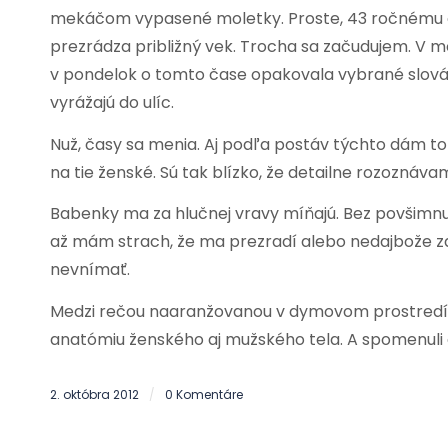
mekáčom vypasené moletky. Proste, 43 ročnému oku
prezrádza približný vek. Trocha sa začudujem. V
v pondelok o tomto čase opakovala vybrané slová 
vyrážajú do ulíc.
Nuž, časy sa menia. Aj podľa postáv týchto dám t
na tie ženské. Sú tak blízko, že detailne rozoznávam
Babenky ma za hlučnej vravy míňajú. Bez povšimnuti
až mám strach, že ma prezradí alebo nedajbože za
nevnímať.
Medzi rečou naaranžovanou v dymovom prostredí ci
anatómiu ženského aj mužského tela. A spomenuli a
2. októbra 2012
0 Komentáre
/