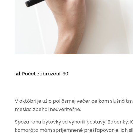
Počet zobrazení:
30
V októbri je už o pol ôsmej večer celkom slušná t
mesiac zbehol neuveriteľne.
Spoza rohu bytovky sa vynorili postavy. Babenky. 
kamaráta mám spríjemnené prešľapovanie. Ich silu