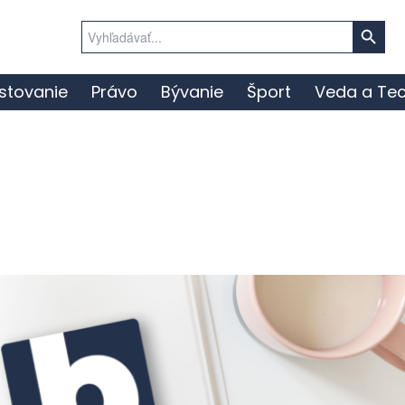
Search Button
Search
for:
stovanie
Právo
Bývanie
Šport
Veda a Tec