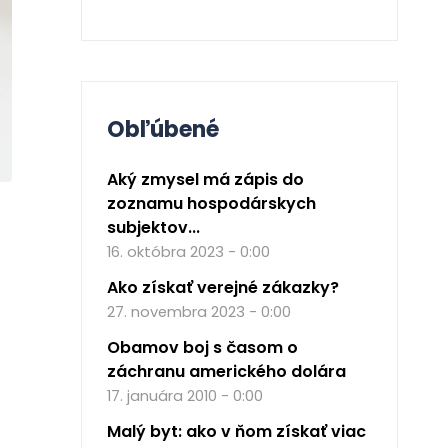
Obľúbené
Aký zmysel má zápis do
zoznamu hospodárskych
subjektov...
16. októbra 2023 - 0:00
Ako získať verejné zákazky?
27. novembra 2023 - 0:00
Obamov boj s časom o
záchranu amerického dolára
17. januára 2010 - 0:00
Malý byt: ako v ňom získať viac