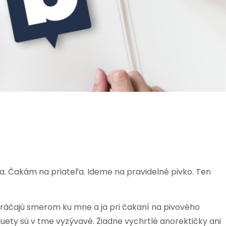
ma. Čakám na priateľa. Ideme na pravidelné pivko. Ten
Kráčajú smerom ku mne a ja pri čakaní na pivového
ety sú v tme vyzývavé. Žiadne vychrtlé anorektičky ani