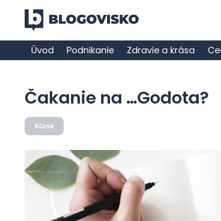
Úvod
Podnikanie
Zdravie a krása
Ce
Čakanie na …Godota?
Rôzne