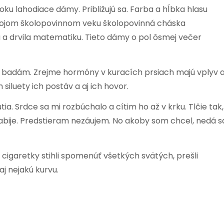
 lahodiace dámy. Približujú sa. Farba a hĺbka hlasu
 mojom školopovinnom veku školopovinná cháska
a drvila matematiku. Tieto dámy o pol ôsmej večer
o badám. Zrejme hormóny v kuracích prsiach majú vplyv a
 siluety ich postáv a aj ich hovor.
a. Srdce sa mi rozbúchalo a cítim ho až v krku. Tlčie tak,
bije. Predstieram nezáujem. No akoby som chcel, nedá s
garetky stihli spomenúť všetkých svätých, prešli
j nejakú kurvu.