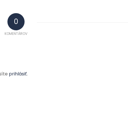
0
KOMENTÁROV
síte
prihlásiť
.