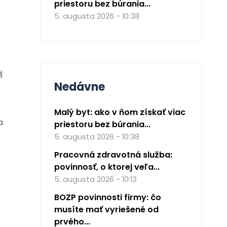
priestoru bez búrania...
5. augusta 2026 - 10:38
j
Nedávne
Malý byt: ako v ňom získať viac
a
priestoru bez búrania...
5. augusta 2026 - 10:38
Pracovná zdravotná služba:
povinnosť, o ktorej veľa...
5. augusta 2026 - 10:13
BOZP povinnosti firmy: čo
musíte mať vyriešené od
prvého...