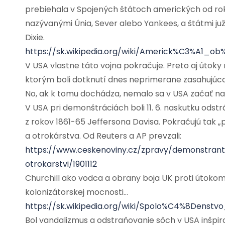
prebiehala v Spojených štátoch amerických od rok
nazývanými Únia, Sever alebo Yankees, a štátmi ju
Dixie.
https://sk.wikipedia.org/wiki/Americk%C3%A1_o
V USA vlastne táto vojna pokračuje. Preto aj útok
ktorým boli dotknutí dnes neprimerane zasahujúco
No, ak k tomu dochádza, nemalo sa v USA začať n
V USA pri demonštráciách boli 11. 6. naskutku od
z rokov 1861-65 Jeffersona Davisa. Pokračujú tak
a otrokárstva. Od Reuters a AP prevzali:
https://www.ceskenoviny.cz/zpravy/demonstrant
otrokarstvi/1901112
Churchill ako vodca a obrany boja UK proti útokom
kolonizátorskej mocnosti…
https://sk.wikipedia.org/wiki/Spolo%C4%8Denst
Bol vandalizmus a odstraňovanie sôch v USA inšp