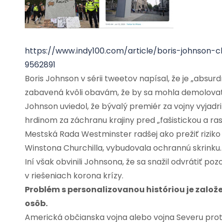
https://www.indy100.com/article/boris-johnson-c
9562891
Boris Johnson v sérii tweetov napísal, že je „absu
zabavená kvôli obavám, že by sa mohla demolovať
Johnson uviedol, že bývalý premiér za vojny vyjadril
hrdinom za záchranu krajiny pred „fašistickou a ras
Mestská Rada Westminster radšej ako prežiť rizik
Winstona Churchilla, vybudovala ochrannú skrinku.
Iní však obvinili Johnsona, že sa snažil odvrátiť po
v riešeniach korona krízy.
Problém s personalizovanou históriou je založ
osôb.
Americká občianska vojna alebo vojna Severu proti 