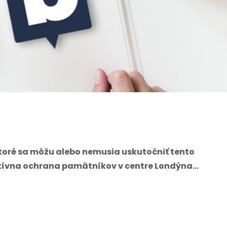
 ktoré sa môžu alebo nemusia uskutočniť tento
tívna ochrana pamätníkov v centre Londýna…