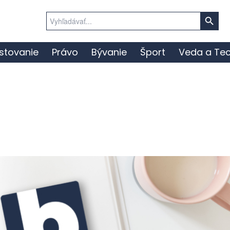
Search Button
Search
for:
stovanie
Právo
Bývanie
Šport
Veda a Tec