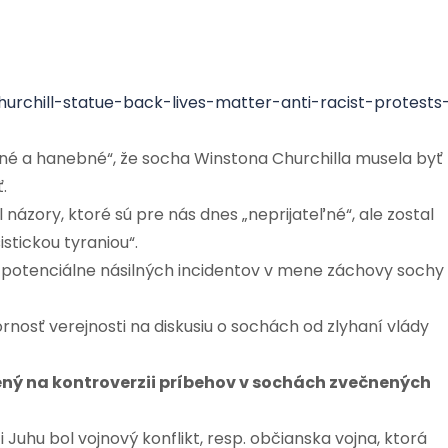
hurchill-statue-back-lives-matter-anti-racist-protests
rdné a hanebné“, že socha Winstona Churchilla musela byť
.
 názory, ktoré sú pre nás dnes „neprijateľné“, ale zostal
istickou tyraniou“.
o potenciálne násilných incidentov v mene záchovy sochy
zornosť verejnosti na diskusiu o sochách od zlyhaní vlády
ený na kontroverzii príbehov v sochách zvečnených
Juhu bol vojnový konflikt, resp. občianska vojna, ktorá