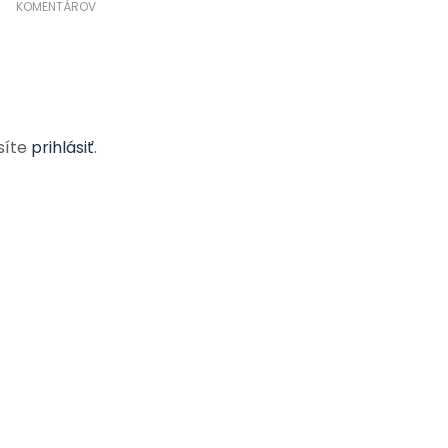
KOMENTÁROV
síte
prihlásiť
.