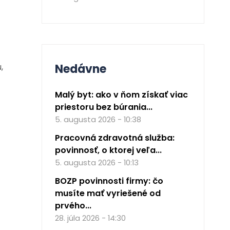
,
Nedávne
Malý byt: ako v ňom získať viac
priestoru bez búrania...
5. augusta 2026 - 10:38
Pracovná zdravotná služba:
povinnosť, o ktorej veľa...
5. augusta 2026 - 10:13
BOZP povinnosti firmy: čo
musíte mať vyriešené od
prvého...
28. júla 2026 - 14:30