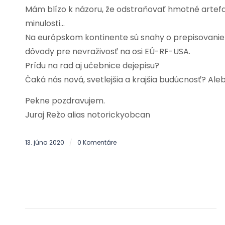
Mám blízo k názoru, že odstraňovať hmotné artefak
minulosti…
Na európskom kontinente sú snahy o prepisovanie hi
dôvody pre nevraživosť na osi EÚ-RF-USA.
Prídu na rad aj učebnice dejepisu?
Čaká nás nová, svetlejšia a krajšia budúcnosť? Al
Pekne pozdravujem.
Juraj Režo alias notorickyobcan
13. júna 2020
0 Komentáre
/