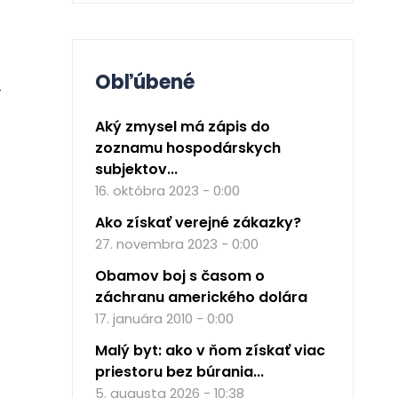
Obľúbené
-
Aký zmysel má zápis do
zoznamu hospodárskych
subjektov...
16. októbra 2023 - 0:00
Ako získať verejné zákazky?
27. novembra 2023 - 0:00
Obamov boj s časom o
záchranu amerického dolára
17. januára 2010 - 0:00
Malý byt: ako v ňom získať viac
priestoru bez búrania...
5. augusta 2026 - 10:38