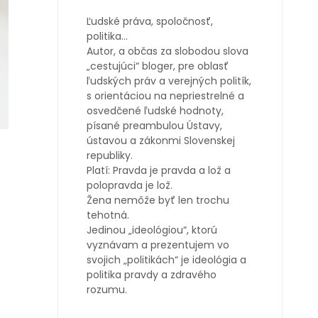
Ľudské práva, spoločnosť,
politika…
Autor, a občas za slobodou slova
„cestujúci“ bloger, pre oblasť
ľudských práv a verejných politík,
s orientáciou na nepriestrelné a
osvedčené ľudské hodnoty,
písané preambulou Ústavy,
ústavou a zákonmi Slovenskej
republiky.
Platí: Pravda je pravda a lož a
polopravda je lož.
Žena nemôže byť len trochu
tehotná.
Jedinou „ideológiou“, ktorú
vyznávam a prezentujem vo
svojich „politikách“ je ideológia a
politika pravdy a zdravého
rozumu.