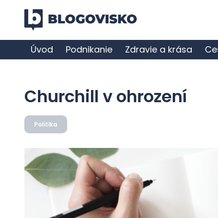
Úvod
Podnikanie
Zdravie a krása
Ce
Churchill v ohrození
Politika