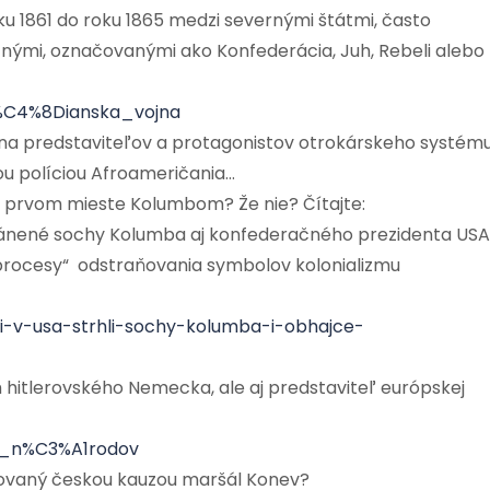
u 1861 do roku 1865 medzi severnými štátmi, často
žnými, označovanými ako Konfederácia, Juh, Rebeli alebo
b%C4%8Dianska_vojna
y na predstaviteľov a protagonistov otrokárskeho systému
u políciou Afroameričania…
a prvom mieste Kolumbom? Že nie? Čítajte:
stránené sochy Kolumba aj konfederačného prezidenta USA
 „procesy“ odstraňovania symbolov kolonializmu
i-v-usa-strhli-sochy-kolumba-i-obhajce-
 hitlerovského Nemecka, ale aj predstaviteľ európskej
vo_n%C3%A1rodov
irovaný českou kauzou maršál Konev?