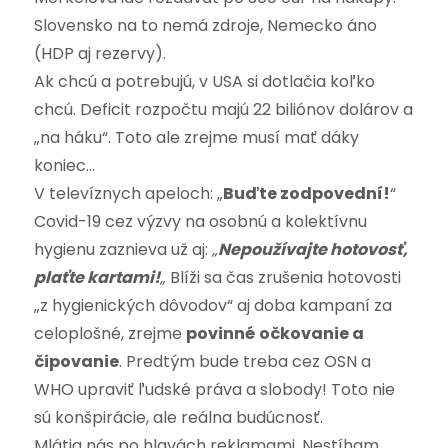
Slovensko na to nemá zdroje, Nemecko áno
(HDP aj rezervy).
Ak chcú a potrebujú, v USA si dotlačia koľko
chcú. Deficit rozpočtu majú 22 biliónov dolárov a
„na háku“. Toto ale zrejme musí mať dáky
koniec…
V televíznych apeloch: „
Buďte zodpovední!
“
Covid-19 cez výzvy na osobnú a kolektívnu
hygienu zaznieva už aj:
„
Nepoužívajte hotovosť,
plaťte kartami!
„
Blíži sa čas zrušenia hotovosti
„z hygienických dôvodov“ aj doba kampaní za
celoplošné, zrejme
povinné
očkovanie a
čipovanie
. Predtým bude treba cez OSN a
WHO upraviť ľudské práva a slobody! Toto nie
sú konšpirácie, ale reálna budúcnosť.
Mlátia nás po hlavách reklamami. Nestíham