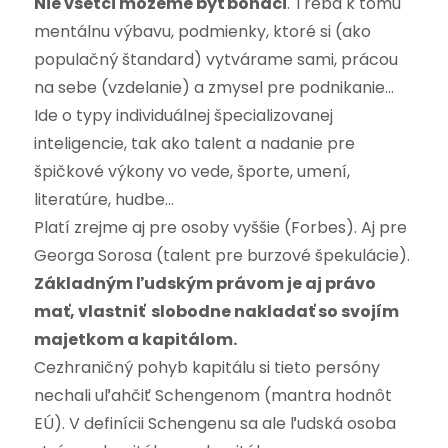
Nie všetci môžeme byť boháči
. Treba k tomu
mentálnu výbavu, podmienky, ktoré si (ako
populačný štandard) vytvárame sami, prácou
na sebe (vzdelanie) a zmysel pre podnikanie…
Ide o typy individuálnej špecializovanej
inteligencie, tak ako talent a nadanie pre
špičkové výkony vo vede, športe, umení,
literatúre, hudbe…
Platí zrejme aj pre osoby vyššie (Forbes). Aj pre
Georga Sorosa (talent pre burzové špekulácie).
Základným ľudským právom je aj právo
mať, vlastniť slobodne nakladať so svojím
majetkom a kapitálom.
Cezhraničný pohyb kapitálu si tieto persóny
nechali uľahčiť Schengenom (mantra hodnôt
EÚ). V definícii Schengenu sa ale ľudská osoba