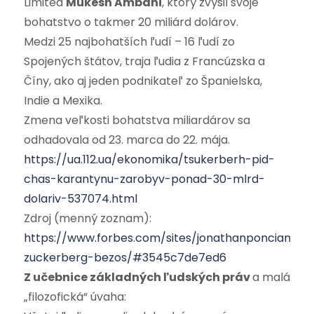
Limited
Mukesh Ambani
, ktorý zvýšil svoje
bohatstvo o takmer 20 miliárd dolárov.
Medzi 25 najbohatších ľudí – 16 ľudí zo
Spojených štátov, traja ľudia z Francúzska a
Číny, ako aj jeden podnikateľ zo Španielska,
Indie a Mexika.
Zmena veľkosti bohatstva miliardárov sa
odhadovala od 23. marca do 22. mája.
https://ua.112.ua/ekonomika/tsukerberh-pid-
chas-karantynu-zarobyv-ponad-30-mlrd-
dolariv-537074.html
Zdroj (menný zoznam):
https://www.forbes.com/sites/jonathanponciano/202
zuckerberg-bezos/#3545c7de7ed6
Z učebnice základných ľudských práv
a malá
„filozofická“ úvaha: