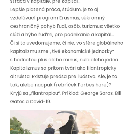
stráca v kapitále, pre kapitál…
Lepšie platená práca, štúdium, je to aj
vzdelávací program Erasmus, súkromný
cezhraničný pohyb ľudí, osôb, turizmus; všetko
slúži a hýbe ľuďmi, pre podnikanie a kapitál…
Či si to uvedomujeme, či nie, vo sfére globálneho
kapitalizmu sme „živé ekonomické jednotky“
s hodnotou plus alebo mínus, nula alebo jedna.
Kapitalizmus sa pritom tvári ako filantropicky
altruista: Existuje predsa pre ľudstvo. Ale, je to
tak, alebo naopak (rebríček Forbes hore)?
Kryjú sa „filantropiou“. Príklad: George Soros. Bill
Gates a Covid-19.