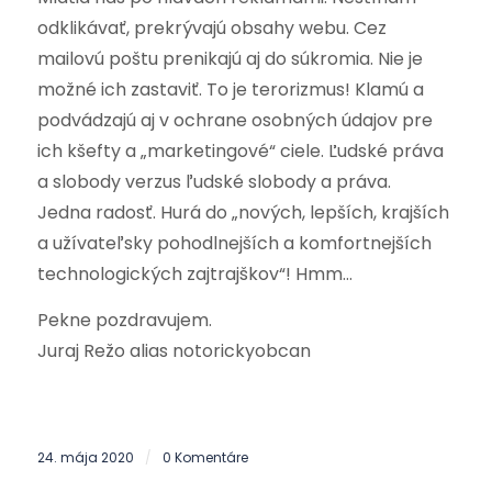
odklikávať, prekrývajú obsahy webu. Cez
mailovú poštu prenikajú aj do súkromia. Nie je
možné ich zastaviť. To je terorizmus! Klamú a
podvádzajú aj v ochrane osobných údajov pre
ich kšefty a „marketingové“ ciele. Ľudské práva
a slobody verzus ľudské slobody a práva.
Jedna radosť. Hurá do „nových, lepších, krajších
a užívateľsky pohodlnejších a komfortnejších
technologických zajtrajškov“! Hmm…
Pekne pozdravujem.
Juraj Režo alias notorickyobcan
24. mája 2020
0 Komentáre
/