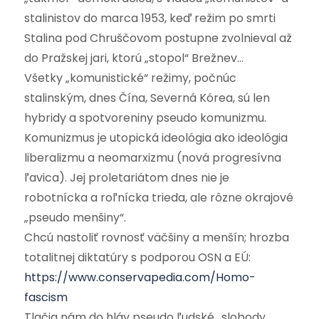
stalinistov do marca 1953, keď režim po smrti
Stalina pod Chruščovom postupne zvolnieval až
do Pražskej jari, ktorú „stopol“ Brežnev…
Všetky „komunistické“ režimy, počnúc
stalinským, dnes Čína, Severná Kórea, sú len
hybridy a spotvoreniny pseudo komunizmu.
Komunizmus je utopická ideológia ako ideológia
liberalizmu a neomarxizmu (nová progresívna
ľavica). Jej proletariátom dnes nie je
robotnícka a roľnícka trieda, ale rôzne okrajové
„pseudo menšiny“.
Chcú nastoliť rovnosť väčšiny a menšín; hrozba
totalitnej diktatúry s podporou OSN a EÚ:
https://www.conservapedia.com/Homo-
fascism
Tlačia nám do hláv pseudo ľudské „slobody