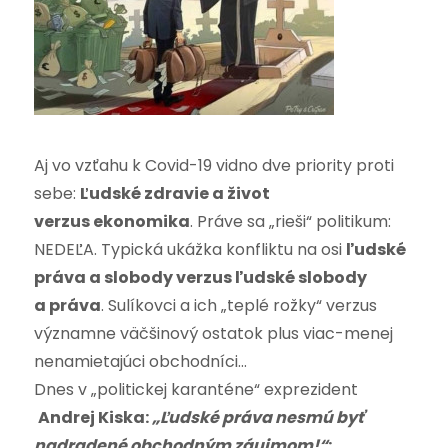
Aj vo vzťahu k Covid-19 vidno dve priority proti
sebe:
Ľudské zdravie a život
verzus ekonomika
. Práve sa „rieši“ politikum:
NEDEĽA. Typická ukážka konfliktu na osi
ľudské
práva a slobody verzus ľudské slobody
a práva
. Sulíkovci a ich „teplé rožky“ verzus
významne väčšinový ostatok plus viac-menej
nenamietajúci obchodníci…
Dnes v „politickej karanténe“ exprezident
Andrej Kiska:
„Ľudské práva nesmú byť
nadradené obchodným záujmom!“
: