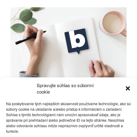
Spravujte súhlas so súbormi
Ficova vláda a médiá…
cookie
Na poskytovanie tých najlepších skúseností používame technológie, ako sú
Politika
4. decembra 2023
súbory cookie na ukladanie a/alebo prístup k informáciám o zariadení.
Súhlas s týmito technológiami nám umožní spracovávať údaje, ako je
správanie pri prehliadaní alebo jedinečné ID na tejto stránke. Nesúhlas
alebo odvolanie súhlasu môže nepriaznivo ovplyvniť určité vlastnosti a
funkcie.