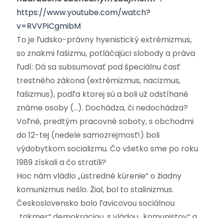
https://www.youtube.com/watch?
v=RVVPiCgmibM
To je ľudsko-právny hyenistický extrémizmus,
so znakmi fašizmu, potláčajúci slobody a práva
ľudí: Dá sa subsumovať pod špeciálnu časť
trestného zákona (extrémizmus, nacizmus,
fašizmus), podľa ktorej sú a boli už odstíhané
známe osoby (…). Dochádza, či nedochádza?
Voľné, predtým pracovné soboty, s obchodmi
do 12-tej (nedele samozrejmosť!) boli
výdobytkom socializmu. Čo všetko sme po roku
1989 získali a čo stratili?
Hoc nám vládlo „ústredné kúrenie“ o žiadny
komunizmus nešlo. Žial, bol to stalinizmus.
Československo bolo ľavicovou sociálnou
„takmer“ demokraciou, s vládou „komunistov“ a