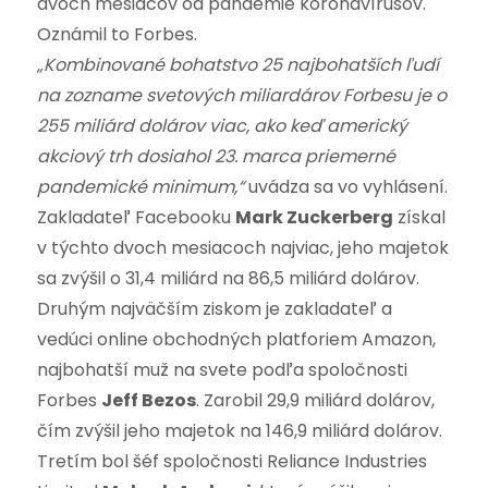
dvoch mesiacov od pandémie koronavírusov.
Oznámil to Forbes.
„Kombinované bohatstvo 25 najbohatších ľudí
na zozname svetových miliardárov Forbesu je o
255 miliárd dolárov viac, ako keď americký
akciový trh dosiahol 23. marca priemerné
pandemické minimum,“
uvádza sa vo vyhlásení.
Zakladateľ Facebooku
Mark Zuckerberg
získal
v týchto dvoch mesiacoch najviac, jeho majetok
sa zvýšil o 31,4 miliárd na 86,5 miliárd dolárov.
Druhým najväčším ziskom je zakladateľ a
vedúci online obchodných platforiem Amazon,
najbohatší muž na svete podľa spoločnosti
Forbes
Jeff Bezos
. Zarobil 29,9 miliárd dolárov,
čím zvýšil jeho majetok na 146,9 miliárd dolárov.
Tretím bol šéf spoločnosti Reliance Industries