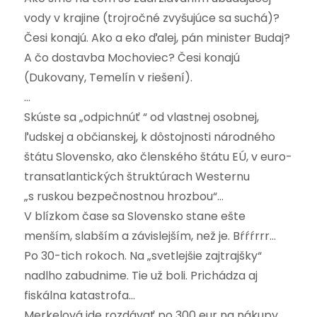
vody v krajine (trojročné zvyšujúce sa suchá)?
Česi konajú. Ako a eko ďalej, pán minister Budaj?
A čo dostavba Mochoviec? Česi konajú
(Dukovany, Temelín v riešení).
…
Skúste sa „odpichnúť “ od vlastnej osobnej,
ľudskej a občianskej, k dôstojnosti národného
štátu Slovensko, ako členského štátu EÚ, v euro-
transatlantických štruktúrach Westernu
„s ruskou bezpečnostnou hrozbou“…
V blízkom čase sa Slovensko stane ešte
menším, slabším a závislejším, než je. Bŕŕŕrrr…
Po 30-tich rokoch. Na „svetlejšie zajtrajšky“
nadlho zabudnime. Tie už boli. Prichádza aj
fiskálna katastrofa…
Merkelová ide rozdávať po 300 eur na nákupy.