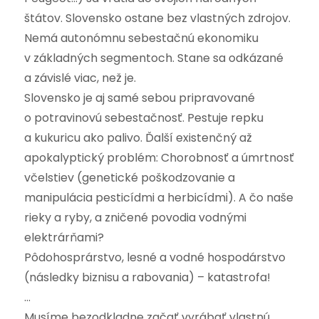
štátov. Slovensko ostane bez vlastných zdrojov.
Nemá autonómnu sebestačnú ekonomiku
v základných segmentoch. Stane sa odkázané
a závislé viac, než je.
Slovensko je aj samé sebou pripravované
o potravinovú sebestačnosť. Pestuje repku
a kukuricu ako palivo. Ďalší existenčný až
apokalyptický problém: Chorobnosť a úmrtnosť
včelstiev (genetické poškodzovanie a
manipulácia pesticídmi a herbicídmi). A čo naše
rieky a ryby, a zničené povodia vodnými
elektrárňami?
Pôdohosprárstvo, lesné a vodné hospodárstvo
(následky biznisu a rabovania) – katastrofa!
…
Musíme bezodkladne začať vyrábať vlastnú