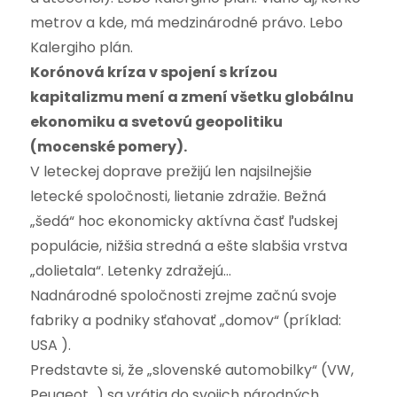
metrov a kde, má medzinárodné právo. Lebo
Kalergiho plán.
Korónová kríza v spojení s krízou
kapitalizmu mení a zmení všetku globálnu
ekonomiku a svetovú geopolitiku
(mocenské pomery).
V leteckej doprave prežijú len najsilnejšie
letecké spoločnosti, lietanie zdražie. Bežná
„šedá“ hoc ekonomicky aktívna časť ľudskej
populácie, nižšia stredná a ešte slabšia vrstva
„dolietala“. Letenky zdražejú…
Nadnárodné spoločnosti zrejme začnú svoje
fabriky a podniky sťahovať „domov“ (príklad:
USA ).
Predstavte si, že „slovenské automobilky“ (VW,
Peugeot…) sa vrátia do svojich národných