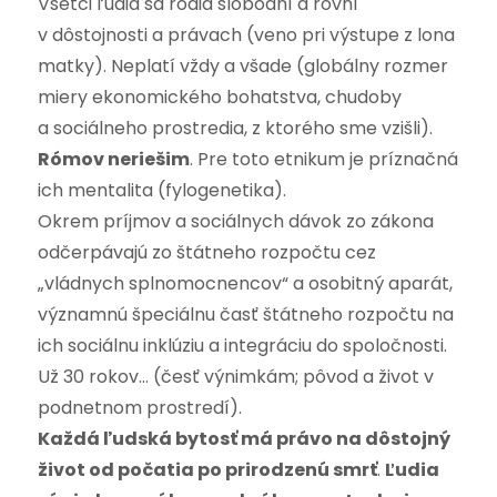
Všetci ľudia sa rodia slobodní a rovní
v dôstojnosti a právach (veno pri výstupe z lona
matky). Neplatí vždy a všade (globálny rozmer
miery ekonomického bohatstva, chudoby
a sociálneho prostredia, z ktorého sme vzišli).
Rómov neriešim
. Pre toto etnikum je príznačná
ich mentalita (fylogenetika).
Okrem príjmov a sociálnych dávok zo zákona
odčerpávajú zo štátneho rozpočtu cez
„vládnych splnomocnencov“ a osobitný aparát,
významnú špeciálnu časť štátneho rozpočtu na
ich sociálnu inklúziu a integráciu do spoločnosti.
Už 30 rokov… (česť výnimkám; pôvod a život v
podnetnom prostredí).
Každá ľudská bytosť má právo na dôstojný
život od počatia po prirodzenú smrť
.
Ľudia