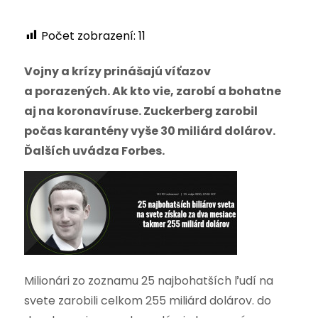
Počet zobrazení:
11
Vojny a krízy prinášajú víťazov
a porazených. Ak kto vie, zarobí a bohatne
aj na koronavíruse. Zuckerberg zarobil
počas karantény vyše 30 miliárd dolárov.
Ďalších uvádza Forbes.
Milionári zo zoznamu 25 najbohatších ľudí na
svete zarobili celkom 255 miliárd dolárov. do