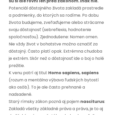
sú si ale rovní len pred zákonom. Inak nie.
Potenciál dôstojného života zakladá prostredie
a podmienky, do ktorých sa rodíme. Po dobu
života budujeme, zveľaďujeme alebo strácame
svoju dôstojnosť (sebreflexia, hodnotenie
spoločnosťou). Zjednodušene: Nomen omen.
Nie vždy život v bohatstve možno označiť za
dôstojný. Často platí opak. Extrémna chudoba
je extrém. Skôr než o dôstojnosť ide o boj o holé
prežitie.
K venu patrí aj titul:
Homo sapiens, sapiens
(rozum a mentálna výbava ľudských bytostí
ako osôb). To je ale často prehnané a
nadsadené.
Starý rímsky zákon pozná aj pojem
nasciturus
:
Zakladá všetky základné práva a práva, je to aj