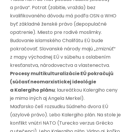
a práva“. Potrat (zabitie, vražda) bez
kvalifikovaného dôvodu má podľa OSN a WHO
byť základné ženské právo (depopulačné
opatrenie). Miesto pre rodivé moslimky.
Budovanie islamského Chalifátu EÚ bude
pokračovať. Slovanské národy majú „zmiznúť“
z mapy východnej EÚ v súbehu s oslabením
kresťanstva, národovectva a vlastenectva.
Procesy multikulturalizácie EÚ pokračujú
(súčasť neomarxistickej ideológie
a Kalergiho plánu
; laureátkou Kalergiho ceny
je mimo iných aj Angela Merkel).
Maďarsko čelí rozsudku Súdneho dvora EÚ
(azylové právo). Lebo Kalergiho plán. Na stole je
konflikt vnútri NATO (Turecko verzus Grécko
a utečenci). Lebo Kalergiho plán. Vidno aj, koľko