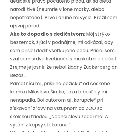
dedičské právo počatého plodu, ak sa dieťa
narodí živé (neumrie v lone matky, alebo
nepotratené). Prvé i druhé mi vyšlo. Prežil som
aj svoj pôrod.
Ako to dopadlo s dedičstvom
: Môj strýko
bezzemok, žijúci v podnájme, mi odkázal, aby
som prišiel dediť všetku jeho pôdu. Prišiel som,
vzal som si dva kvetináče s muškátmi a odišiel.
Zrejme je jasné, že nebol žiadny Zuckerberg ani
Bezos…
Pamätníci mi „prišli na pôžičku“ od českého
komika Miloslava Šimka, taká blbosť by mi
nenapadla. Bol autorom aj „korupcie“ pri
získavaní zľavy na vstupnom do ZOO so
školskou triedou: „Nechci slevu zadarmo! A
vytáhl z kapsy stokorunu.“