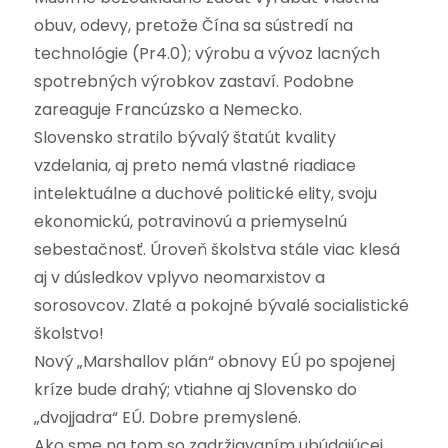
obuv, odevy, pretože Čína sa sústredí na
technológie (Pr4.0); výrobu a vývoz lacných
spotrebných výrobkov zastaví. Podobne
zareaguje Francúzsko a Nemecko.
Slovensko stratilo bývalý štatút kvality
vzdelania, aj preto nemá vlastné riadiace
intelektuálne a duchové politické elity, svoju
ekonomickú, potravinovú a priemyselnú
sebestačnosť. Úroveň školstva stále viac klesá
aj v dúsledkov vplyvo neomarxistov a
sorosovcov. Zlaté a pokojné bývalé socialistické
školstvo!
Nový „Marshallov plán“ obnovy EÚ po spojenej
kríze bude drahý; vtiahne aj Slovensko do
„dvojjadra“ EÚ. Dobre premyslené.
Ako sme na tom so zadržiavaním ubúdajúcej