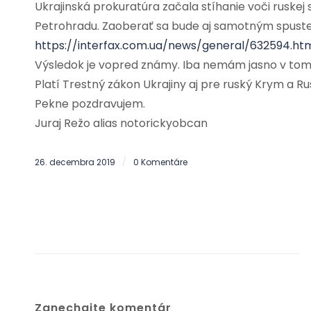
Ukrajinská prokuratúra začala stíhanie voči ruskej 
Petrohradu. Zaoberať sa bude aj samotným spuste
https://interfax.com.ua/news/general/632594.ht
Výsledok je vopred známy. Iba nemám jasno v tom,
Platí Trestný zákon Ukrajiny aj pre ruský Krym a R
Pekne pozdravujem.
Juraj Režo alias notorickyobcan
26. decembra 2019
0 Komentáre
/
Zanechajte komentár