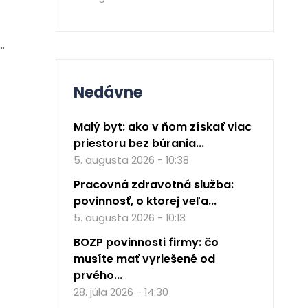
…
Nedávne
Malý byt: ako v ňom získať viac
priestoru bez búrania...
5. augusta 2026 - 10:38
Pracovná zdravotná služba:
povinnosť, o ktorej veľa...
5. augusta 2026 - 10:13
BOZP povinnosti firmy: čo
musíte mať vyriešené od
prvého...
28. júla 2026 - 14:30