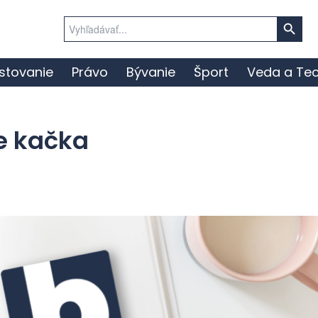
Search Button
Search
for:
stovanie
Právo
Bývanie
Šport
Veda a Tec
je kačka