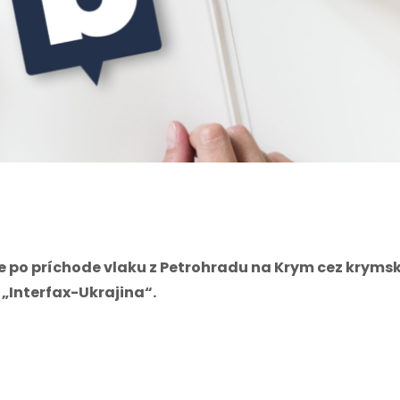
e po príchode vlaku z Petrohradu na Krym cez kryms
 „Interfax-Ukrajina“.