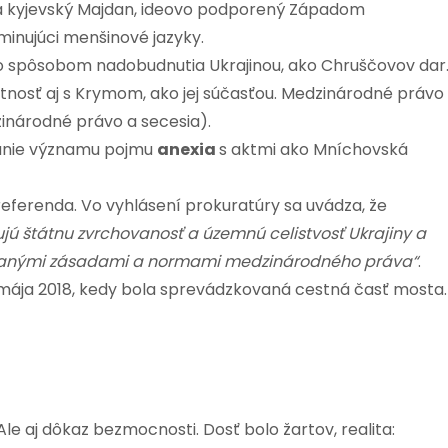
a kyjevský Majdan, ideovo podporený Západom
iminujúci menšinové jazyky.
jeho spôsobom nadobudnutia Ukrajinou, ako Chruščovov dar
tnosť aj s Krymom, ako jej súčasťou. Medzinárodné právo
dzinárodné právo a secesia).
nanie významu pojmu
anexia
s aktmi ako Mníchovská
referenda. Vo vyhlásení prokuratúry sa uvádza, že
ú štátnu zvrchovanosť a územnú celistvosť Ukrajiny a
ávanými zásadami a normami medzinárodného práva“
.
d mája 2018, kedy bola sprevádzkovaná cestná časť mosta.
le aj dôkaz bezmocnosti. Dosť bolo žartov, realita: