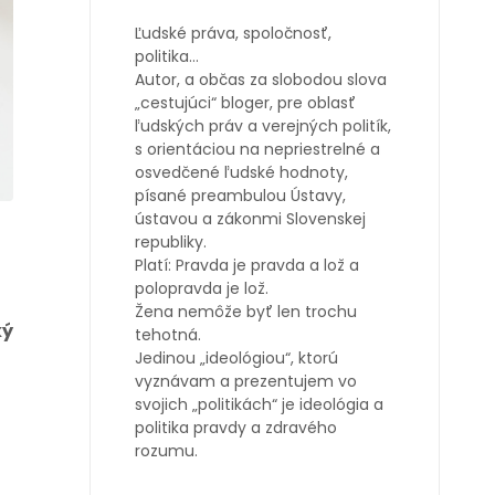
Ľudské práva, spoločnosť,
politika…
Autor, a občas za slobodou slova
„cestujúci“ bloger, pre oblasť
ľudských práv a verejných politík,
s orientáciou na nepriestrelné a
osvedčené ľudské hodnoty,
písané preambulou Ústavy,
ústavou a zákonmi Slovenskej
republiky.
Platí: Pravda je pravda a lož a
polopravda je lož.
Žena nemôže byť len trochu
ký
tehotná.
Jedinou „ideológiou“, ktorú
vyznávam a prezentujem vo
svojich „politikách“ je ideológia a
politika pravdy a zdravého
rozumu.