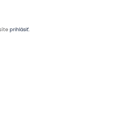
síte
prihlásiť
.