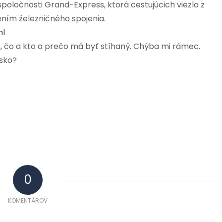
spoločnosti Grand-Express, ktorá cestujúcich viezla z
ním železničného spojenia.
ml
 čo a kto a prečo má byť stíhaný. Chýba mi rámec.
usko?
0
KOMENTÁROV