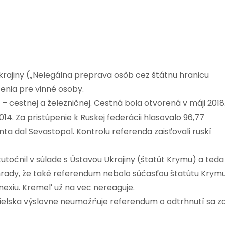
Ukrajiny („Nelegálna preprava osôb cez štátnu hranicu
zenia pre vinné osoby.
 cestnej a železničnej. Cestná bola otvorená v máji 2018
14. Za pristúpenie k Ruskej federácii hlasovalo 96,77
a dal Sevastopol. Kontrolu referenda zaisťovali ruskí
očnil v súlade s Ústavou Ukrajiny (štatút Krymu) a teda
rady, že také referendum nebolo súčasťou štatútu Krym
nexiu. Kremeľ už na vec nereaguje.
nielska výslovne neumožňuje referendum o odtrhnutí sa z