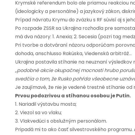
Krymské referendum bolo ale priamou reakciou n
(ideologicky a personálne) a jazykový zákon, diskr
Prípad návratu Krymu do zväzku s RF súvisí aj s 
Po rozpade ZSSR sa Ukrajina rozhodla pre samosta
má dva názory: 1. Anexia; 2. Secesia (pozri tag me
Pri tvorbe a dotváraní názoru odporúčam porov
dohoda, anschlusso Rakúska, Viedenská arbitráž…
Ukrajina postavila stíhanie na neuznaní výsledkov 
„podobné akcie okupačnej mocnosti hrubo porušuj
svedčia o tom, že Rusko pohŕda všeobecne uzn
Je zaujímavé, že nie je vedené trestné stíhanie o
Prvou podozrivou a stíhanou osobou je Putin.
1. Nariadil výstavbu mosta;
2. Viezol sa vo vlaku;
3. Vlakvedúci s obslužným personálom.
Pripadá mi to ako časť silvestrovského programu. A