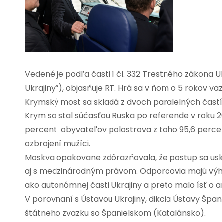
Vedené je podľa časti 1 čl. 332 Trestného zákona 
Ukrajiny“), objasňuje RT. Hrá sa v ňom o 5 rokov vä
Krymský most sa skladá z dvoch paralelných častí –
Krym sa stal súčasťou Ruska po referende v roku 20
percent obyvateľov polostrova z toho 95,6 percent
ozbrojení mužíci.
Moskva opakovane zdôrazňovala, že postup sa uskut
aj s medzinárodným právom. Odporcovia majú výh
ako autonómnej časti Ukrajiny a preto malo ísť o a
V porovnaní s Ústavou Ukrajiny, dikcia Ústavy Špa
štátneho zväzku so Španielskom (Katalánsko).