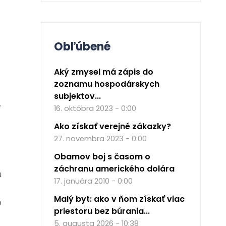
Obľúbené
Aký zmysel má zápis do
zoznamu hospodárskych
subjektov...
.
16. októbra 2023 - 0:00
Ako získať verejné zákazky?
27. novembra 2023 - 0:00
Obamov boj s časom o
záchranu amerického dolára
u
17. januára 2010 - 0:00
Malý byt: ako v ňom získať viac
o
priestoru bez búrania...
5. augusta 2026 - 10:38