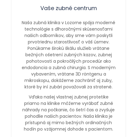
Vaše zubné centrum
Naša zubná klinika v Lozorne spája moderné
technológie s dlhoročnými skúsenosťami
našich odborníkov, aby sme vám poskytli
prvotriednu starostlivosť o váš úsmev.
Ponúkame širokú škálu služieb vrátane
bežných ošetrení zubných kazov, zubnej
pohotovosti a pokročilých procedúr ako
endodoncia a zubná chirurgia. S moderným
vybavením, vrátane 3D röntgenu a
mikroskopu, dokážeme zachrániť aj zuby,
ktoré by iní zubári považovali za stratené.
Vďaka našej vlastnej zubnej protetike
priamo na klinike môžeme vyrábať zubné
náhrady na počkanie, čo šetrí čas a zvyšuje
pohodlie našich pacientov. Naša klinika je
prístupná aj mimo bežných ordinačných
hodín po vzájomnej dohode s pacientom.