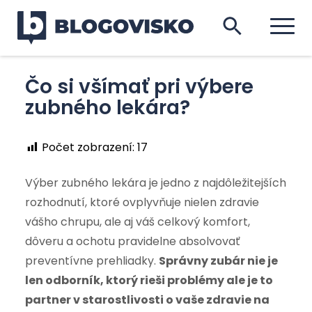
Čo si všímať pri výbere
zubného lekára?
Počet zobrazení:
17
Výber zubného lekára je jedno z najdôležitejších
rozhodnutí, ktoré ovplyvňuje nielen zdravie
vášho chrupu, ale aj váš celkový komfort,
dôveru a ochotu pravidelne absolvovať
preventívne prehliadky.
Správny zubár nie je
len odborník, ktorý rieši problémy ale je to
partner v starostlivosti o vaše zdravie na