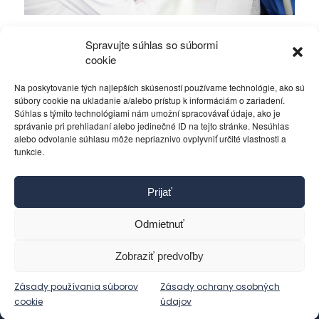
Odstránenie zubného kameňa – prečo ho
Spravujte súhlas so súbormi
neodkladať?
cookie
Na poskytovanie tých najlepších skúseností používame technológie, ako sú
Zdravie a krása
15. júla 2026
súbory cookie na ukladanie a/alebo prístup k informáciám o zariadení.
Súhlas s týmito technológiami nám umožní spracovávať údaje, ako je
správanie pri prehliadaní alebo jedinečné ID na tejto stránke. Nesúhlas
alebo odvolanie súhlasu môže nepriaznivo ovplyvniť určité vlastnosti a
funkcie.
Kontakt
Prijať
Pravidlá používania
Reklama
Odmietnuť
Cookies
Ochrana osobných údajov
Zobraziť predvoľby
Reklamácie a žiadosti
Zásady používania súborov
Zásady ochrany osobných
cookie
údajov