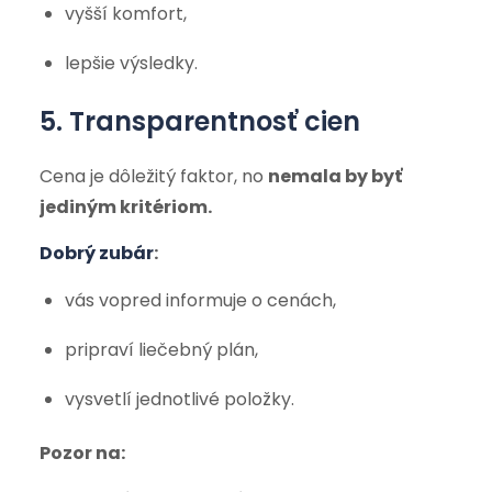
vyšší komfort,
lepšie výsledky.
5. Transparentnosť cien
Cena je dôležitý faktor, no
nemala by byť
jediným kritériom.
Dobrý zubár
:
vás vopred informuje o cenách,
pripraví liečebný plán,
vysvetlí jednotlivé položky.
Pozor na: