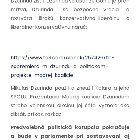
Dzurinda zistil, Dzurinda sa uistil, že Gorila je preň
mŕtva, Dzurinda sa bezpečne vracia… a
roztvára širokú konzervatívno-liberálnu a
liberálno-konzervatívnu náruč
:
https://www.ta3.com/clanok/257426/tb-
expremiera-m-dzurindu-o-politickom-
projekte-modrej-koalicie
Mikuláš Dzurinda použil a zneužil Kolára a jeho
SPOLU. Prezentácia Modrej koalície Dzurindom
stroho vojenskou dikciou jej šéfa vyznela ako
diktát, príkaz, rozkaz!
Predvolebná politická korupcia pokračuje
a bude v parlamente pri zostavovaní aj