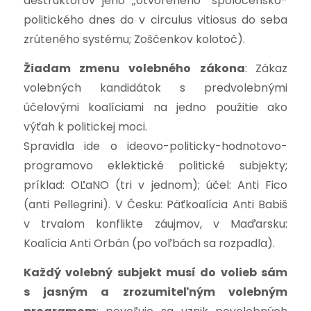
deštruktorov jeho „otvoreného“ spoločensko-
politického dnes do v circulus vitiosus do seba
zrúteného systému; Zoščenkov kolotoč).
Žiadam zmenu volebného zákona
:
Zákaz
volebných kandidátok s predvolebnými
účelovými koalíciami na jedno použitie ako
výťah k politickej moci.
Spravidla ide o ideovo-politicky-hodnotovo-
programovo eklektické politické subjekty;
príklad: OĽaNO (tri v jednom); účel: Anti Fico
(anti Pellegrini). V Česku: Päťkoalícia Anti Babiš
v trvalom konflikte záujmov, v Maďarsku:
Koalícia Anti Orbán (po voľbách sa rozpadla).
Každý volebný subjekt musí do volieb sám
s jasným a zrozumiteľným volebným