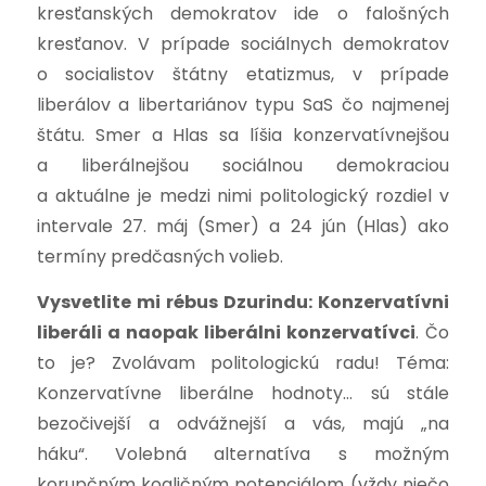
kresťanských demokratov ide o falošných
kresťanov. V prípade sociálnych demokratov
o socialistov štátny etatizmus, v prípade
liberálov a libertariánov typu SaS čo najmenej
štátu. Smer a Hlas sa líšia konzervatívnejšou
a liberálnejšou sociálnou demokraciou
a aktuálne je medzi nimi politologický rozdiel v
intervale 27. máj (Smer) a 24 jún (Hlas) ako
termíny predčasných volieb.
Vysvetlite mi rébus Dzurindu: Konzervatívni
liberáli a naopak liberálni konzervatívci
. Čo
to je? Zvolávam politologickú radu! Téma:
Konzervatívne liberálne hodnoty… sú stále
bezočivejší a odvážnejší a vás, majú „na
háku“.
Volebná alternatíva s možným
korupčným koaličným potenciálom (vždy niečo