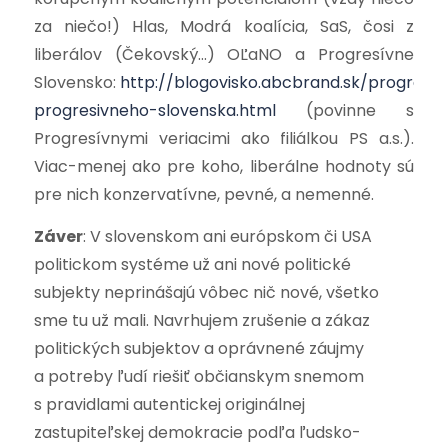
za niečo!) Hlas, Modrá koalícia, SaS, čosi z
liberálov (Čekovský…) OĽaNO a Progresívne
Slovensko:
http://blogovisko.abcbrand.sk/program-
progresivneho-slovenska.html
(povinne s
Progresívnymi veriacimi ako filiálkou PS a.s.).
Viac-menej ako pre koho, liberálne hodnoty sú
pre nich konzervatívne, pevné, a nemenné.
Záver
: V slovenskom ani európskom či USA
politickom systéme už ani nové politické
subjekty neprinášajú vôbec nič nové, všetko
sme tu už mali. Navrhujem zrušenie a zákaz
politických subjektov a oprávnené záujmy
a potreby ľudí riešiť občianskym snemom
s pravidlami autentickej originálnej
zastupiteľskej demokracie podľa ľudsko-