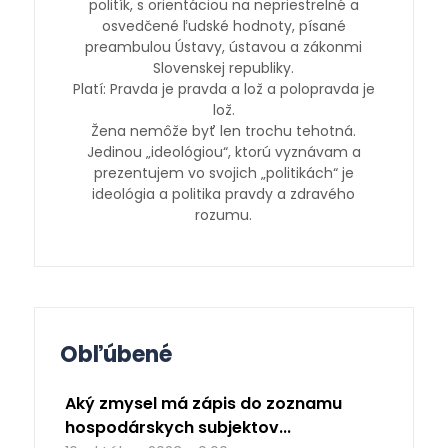
politík, s orientáciou na nepriestrelné a
osvedčené ľudské hodnoty, písané
preambulou Ústavy, ústavou a zákonmi
Slovenskej republiky.
Platí: Pravda je pravda a lož a polopravda je
lož.
Žena nemôže byť len trochu tehotná.
Jedinou „ideológiou“, ktorú vyznávam a
prezentujem vo svojich „politikách“ je
ideológia a politika pravdy a zdravého
rozumu.
Obľúbené
Aký zmysel má zápis do zoznamu
hospodárskych subjektov...