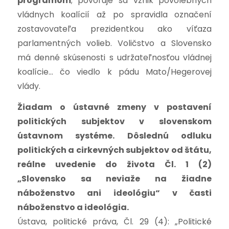
programom
; povoľuje sa vznik povolebných
vládnych koalícií až po spravidla označení
zostavovateľa prezidentkou ako víťaza
parlamentných volieb. Voličstvo a Slovensko
má denné skúsenosti s udržateľnosťou vládnej
koalície… čo viedlo k pádu Mato/Hegerovej
vlády.
Žiadam o ústavné zmeny v postavení
politických subjektov v slovenskom
ústavnom systéme. Dôslednú odluku
politických a cirkevných subjektov od štátu,
reálne uvedenie do života Čl. 1 (2)
„Slovensko sa neviaže na žiadne
náboženstvo ani ideológiu“ v časti
náboženstvo a ideológia.
Ústava, politické práva, Čl. 29 (4):
„Politické