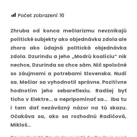
Počet zobrazení:
16
Zhruba od konca mečiarizmu nevznikajú
politické subjekty ako objednávka zdola ale
zhora ako údajná politická objednávka
zdola. Dzurindu a jeho „Modrú koalíciu“ nik
nechce, Dzurinda sa chce sám. Nič spoločné
so záujmami a potrebami Slovenska. Nudí
sa. Mečiar sa vyhodnotil správne. Pozitívne
hodnotím jeho sebareflexiu. Radšej byť
ticho v Elektre… a
nepripomínať sa…
iba
tu
i tam dať nezáväzný názor na tú skazu.
Očakáva sa, ako sa rozhodnú Radičová,
Mikloš…