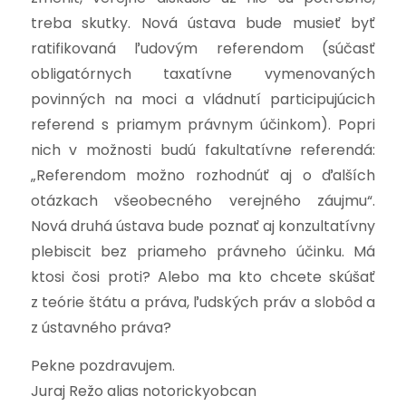
treba skutky. Nová ústava bude musieť byť
ratifikovaná ľudovým referendom (súčasť
obligatórnych taxatívne vymenovaných
povinných na moci a vládnutí participujúcich
referend s priamym právnym účinkom). Popri
nich v možnosti budú fakultatívne referendá:
„Referendom možno rozhodnúť aj o ďalších
otázkach všeobecného verejného záujmu“.
Nová druhá ústava bude poznať aj konzultatívny
plebiscit bez priameho právneho účinku. Má
ktosi čosi proti? Alebo ma kto chcete skúšať
z teórie štátu a práva, ľudských práv a slobôd a
z ústavného práva?
Pekne pozdravujem.
Juraj Režo alias notorick
yo
bcan