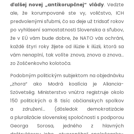
ďalšej novej „antikorupčnej“ vlády
. Vedzte
ale, že korumpované ste vy, voličstvo, ICH
predvolenými sľubmi, čo sa deje už tridsať rokov
po vyhlásení samostatnosti Slovenska a sľubov,
že v EÚ vám bude dobre, že NATO vás ochráni,
každé štyri roky žijete od ilúzie k ilúzii, ktorá sa
vám nenaplní, tak volíte znova, znova a znova…
zo Zoščenkovho kolotoča.
Podobným politickým subjektom na objednávku
„zhora“ ako Modrá koalícia je Aliancia-
Szövetség. Ministerstvo vnútra registruje okolo
150 politických a 8 tisíc občianskych spolkov
a združení… (dôsledok demokratizácie
a pluralizácie slovenskej spoločnosti s podporou
Georga Sorosa, jedného z hlavných