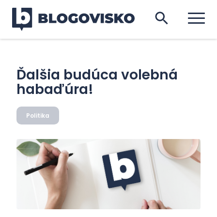
Ďalšia budúca volebná
habaďúra!
Politika