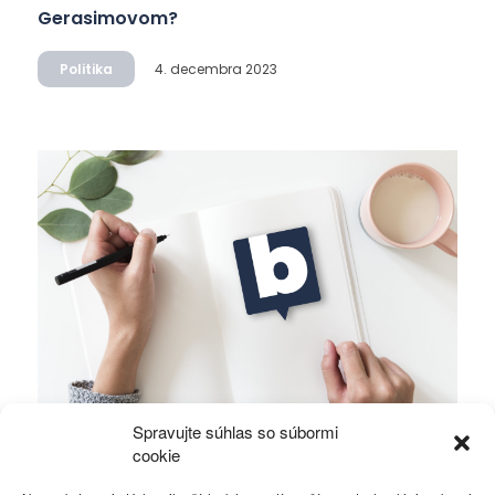
Gerasimovom?
Politika
4. decembra 2023
Spravujte súhlas so súbormi
Ficova vláda a médiá…
cookie