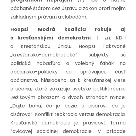
páchané štátom cez ústavu a zákon proti mojim
základným právam a slobodám.
Hoops! Modrá koalícia rokuje aj
s kresťanskými demokratmi
, t. zn. KDH
a Kresťanskou úniou. Hoops! Takzvané
„kresťansko-demokratické“ subjekty sú
politická habaďúra a volebný ťahák na
občiansko-politicky sa správajúcu časť
občianstva, hlásiaceho sa k kresťanskej viere
a učeniu, ktoré zakazuje svetské politikárčenie
Ježišovým obrazom o dvoch stranách mince:
„Dajte bohu, čo je božie a cisárovi, čo je
cisárovo“. Konflikt teokracia verzus demokracia.
Kresťanská demokracia je pravicová forma
ľavicovej sociálnej demokracie. V prípade