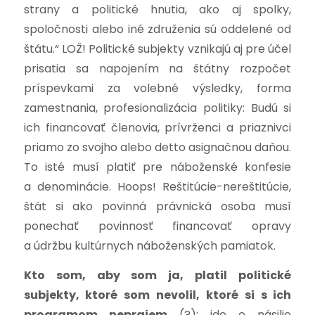
strany a politické hnutia, ako aj spolky,
spoločnosti alebo iné združenia sú oddelené od
štátu.“ LOŽ! Politické subjekty vznikajú aj pre účel
prisatia sa napojením na štátny rozpočet
príspevkami za volebné výsledky, forma
zamestnania, profesionalizácia politiky: Budú si
ich financovať členovia, prívrženci a priaznivci
priamo zo svojho alebo detto asignačnou daňou.
To isté musí platiť pre náboženské konfesie
a denominácie. Hoops! Reštitúcie-nereštitúcie,
štát si ako povinná právnická osoba musí
ponechať povinnosť financovať opravy
a údržbu kultúrnych náboženských pamiatok.
Kto som, aby som ja, platil politické
subjekty, ktoré som nevolil, ktoré si s ich
programom neprajem
(?); ide o násilie