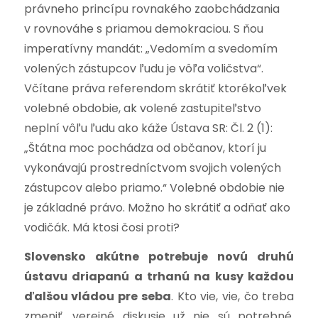
právneho princípu rovnakého zaobchádzania
v rovnováhe s priamou demokraciou. S ňou
imperatívny mandát: „Vedomím a svedomím
volených zástupcov ľudu je vôľa voličstva“.
Včítane práva referendom skrátiť ktorékoľvek
volebné obdobie, ak volené zastupiteľstvo
neplní vôľu ľudu ako káže Ústava SR: Čl. 2 (1):
„Štátna moc pochádza od občanov, ktorí ju
vykonávajú prostredníctvom svojich volených
zástupcov alebo priamo.“ Volebné obdobie nie
je základné právo. Možno ho skrátiť a odňať ako
vodičák. Má ktosi čosi proti?
Slovensko akútne potrebuje novú druhú
ústavu driapanú a trhanú na kusy každou
ďalšou vládou pre seba
. Kto vie, vie, čo treba
zmeniť, verejné diskusie už nie sú potrebné,