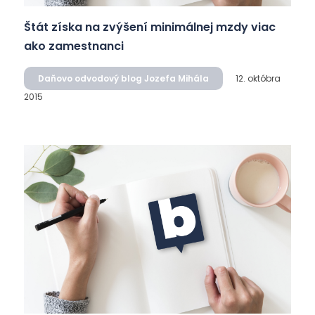
Štát získa na zvýšení minimálnej mzdy viac
ako zamestnanci
Daňovo odvodový blog Jozefa Mihála
12. októbra
2015