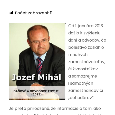
Počet zobrazení:
11
Od 1. januára 2013
došlo k zvýšeniu
daní a odvodov, čo
bolestivo zasiahlo
mnohých
zamestnávateľov,
či živnostníkov
a samozrejme
i samotných
zamestnancov či
„dohodárov“.
Je preto prirodzené, že informácie o tom, ako