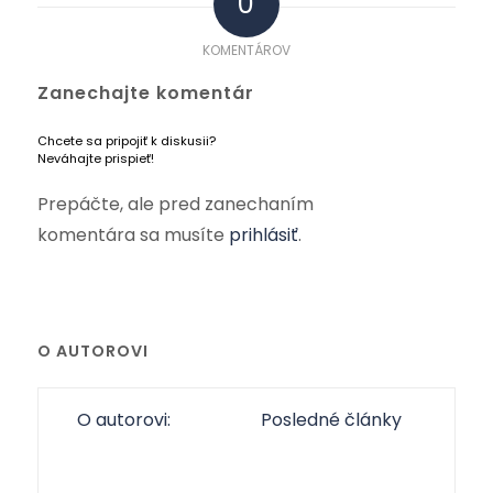
0
KOMENTÁROV
Zanechajte komentár
Chcete sa pripojiť k diskusii?
Neváhajte prispieť!
Prepáčte, ale pred zanechaním
komentára sa musíte
prihlásiť
.
O AUTOROVI
O autorovi:
Posledné články