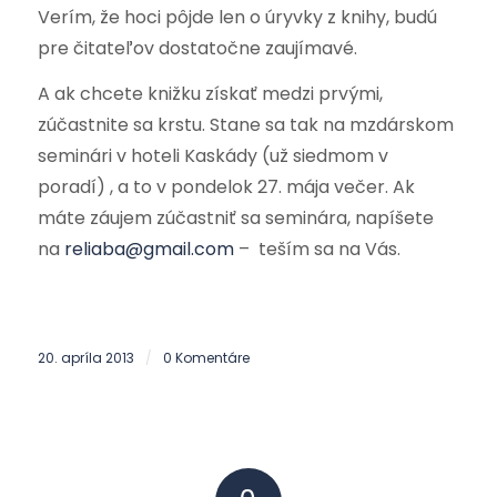
Verím, že hoci pôjde len o úryvky z knihy, budú
pre čitateľov dostatočne zaujímavé.
A ak chcete knižku získať medzi prvými,
zúčastnite sa krstu. Stane sa tak na mzdárskom
seminári v hoteli Kaskády (už siedmom v
poradí) , a to v pondelok 27. mája večer. Ak
máte záujem zúčastniť sa seminára, napíšete
na
reliaba@gmail.com
– teším sa na Vás.
20. apríla 2013
0 Komentáre
/