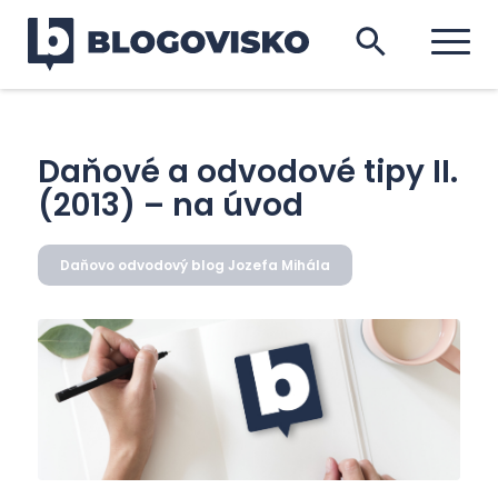
Daňové a odvodové tipy II.
(2013) – na úvod
Daňovo odvodový blog Jozefa Mihála