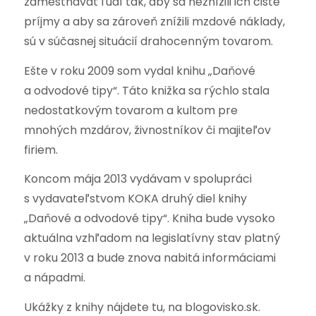
zamestnávať ľudí tak, aby sa neznížili ich čisté
príjmy a aby sa zároveň znížili mzdové náklady,
sú v súčasnej situácií drahocenným tovarom.
Ešte v roku 2009 som vydal knihu „Daňové
a odvodové tipy“. Táto knižka sa rýchlo stala
nedostatkovým tovarom a kultom pre
mnohých mzdárov, živnostníkov či majiteľov
firiem.
Koncom mája 2013 vydávam v spolupráci
s vydavateľstvom KOKA druhý diel knihy
„Daňové a odvodové tipy“. Kniha bude vysoko
aktuálna vzhľadom na legislatívny stav platný
v roku 2013 a bude znova nabitá informáciami
a nápadmi.
Ukážky z knihy nájdete tu, na blogovisko.sk.