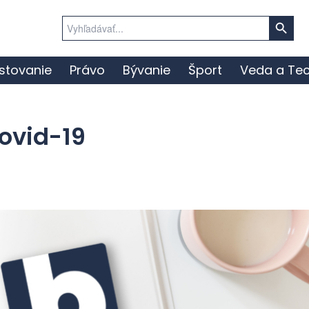
Search Button
Search
for:
stovanie
Právo
Bývanie
Šport
Veda a Tec
ovid-19