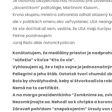
Je osobnou bezpečnostnou hrozbou pre Slovensko 
„docentíkom“ politológie, Martinom Klusom…
Krvnú skupinu ministra zahraničia odhalí skúsený 
ale v politikách smeru ako veľvyslanec USA neang
Ak ste dočítali až sem, vedzte, že USA majú Európu a
Pekne pozdravujem.
Juraj Režo alias notorickyobcan
Konštatujem, že mediálny priestor je nadprah
“súťažia” v kvíze “Kto čo vie”.
Vyhlasujem aj, že v tejto vojne je jednoznačný
Pellegrini a jeho štáb. Ostatok tvorí chumáč z
Bolo by chvályhodné, keby si štvorkoalícia rob
Nemá na to certifikát.
A na margo prezidentkinho “Zomknime sa, zv
Nezomkýnajte sa. Nehodí sa k chrípke a koron
Zároveň pohŕdam “znepokojením” Ursuly von d