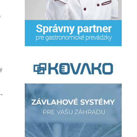
ty
s-