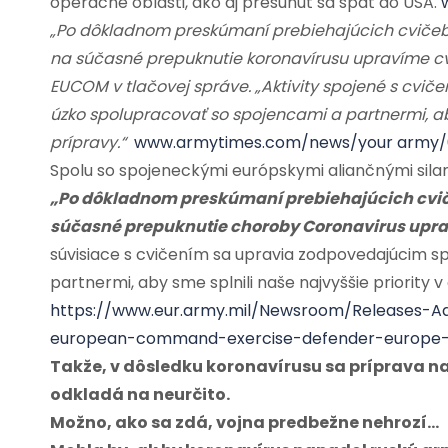
operačné oblasti, ako aj presunúť sa späť do USA.
„Po dôkladnom preskúmaní prebiehajúcich cviče
na súčasné prepuknutie koronavírusu upravíme cvi
EUCOM v tlačovej správe. „Aktivity spojené s c
úzko spolupracovať so spojencami a partnermi, aby 
prípravy.“
www.armytimes.com/news/your army/0
Spolu so spojeneckými európskymi aliančnými silami
„Po dôkladnom preskúmaní prebiehajúcich cvič
súčasné prepuknutie choroby Coronavirus uprav
súvisiace s cvičením sa upravia zodpovedajúcim
partnermi, aby sme splnili naše najvyššie priority v 
https://www.eur.army.mil/Newsroom/Releases-Adv
european-command-exercise-defender-europe
Takže, v dôsledku koronavírusu sa príprava na
odkladá na neurčito.
Možno, ako sa zdá, vojna predbežne nehrozí…