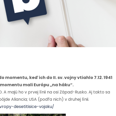
 momentu, keď ich do II. sv. vojny vtiahlo 7.12. 1941
o momentu mali Európu „na háku“.
ATO. A majú ho v prvej línii na osi Západ-Rusko. Aj takto sa
de Aliancia; USA (podľa nich) v druhej línii.
ropy-desetitisice-vojaku/