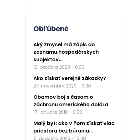
Obľúbené
Aký zmysel má zápis do
zoznamu hospodárskych
subjektov...
16. októbra 2023 - 0:00
Ako získať verejné zákazky?
27. novembra 2023 - 0:00
Obamov boj s časom o
záchranu amerického dolára
17. januára 2010 - 0:00
Malý byt: ako v ňom získať viac
priestoru bez búrania...
5. augusta 2026 - 10:38