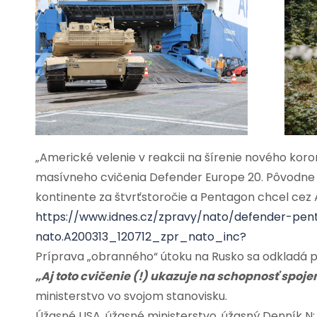
„Americké velenie v reakcii na šírenie nového kor
masívneho cvičenia Defender Europe 20. Pôvodne 
kontinente za štvrťstoročie a Pentagon chcel cez At
https://www.idnes.cz/zpravy/nato/defender-pen
nato.A200313_120712_zpr_nato_inc?
Príprava „obranného“ útoku na Rusko sa odkladá pr
„Aj toto cvičenie (!) ukazuje na schopnosť spoj
ministerstvo vo svojom stanovisku.
Úžasné USA, úžasné ministerstvo, úžasný Denník N