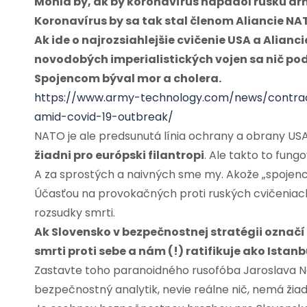
Mohla by, ak by koronavírus napadol ruskú a
Koronavírus by sa tak stal členom Aliancie NA
Ak ide o najrozsiahlejšie cvičenie USA a Alianc
novodobých imperialistických vojen sa nič po
Spojencom býval mor a cholera.
https://www.army-technology.com/news/contra
amid-covid-19-outbreak/
NATO je ale predsunutá línia ochrany a obrany USA
žiadni pro európski filantropi
. Ale takto to fungo
A za sprostých a naivných sme my. Akože „spojenci
Účasťou na provokačných proti ruských cvičeniach 
rozsudky smrti.
Ak Slovensko v bezpečnostnej stratégii označ
smrti proti sebe a nám (!) ratifikuje ako Istan
Zastavte toho paranoidného rusofóba Jaroslava N
bezpečnostný analytik, nevie reálne nič, nemá žiadn