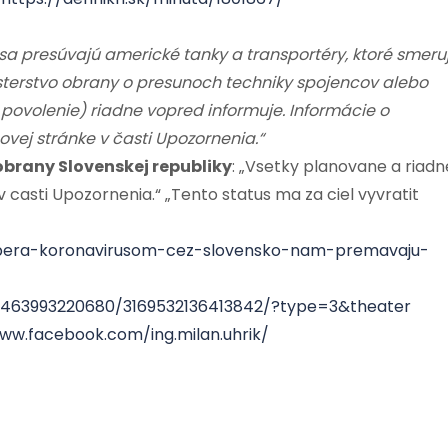
 sa presúvajú americké tanky a transportéry, ktoré smeru
nisterstvo obrany o presunoch techniky spojencov alebo
povolenie) riadne vopred informuje. Informácie o
vej stránke v časti Upozornenia.“
obrany Slovenskej republiky
: „Vsetky planovane a riadn
asti Upozornenia.“ „Tento status ma za ciel vyvratit
aobera-koronavirusom-cez-slovensko-nam-premavaju-
1463993220680/3169532136413842/?type=3&theater
ww.facebook.com/ing.milan.uhrik/