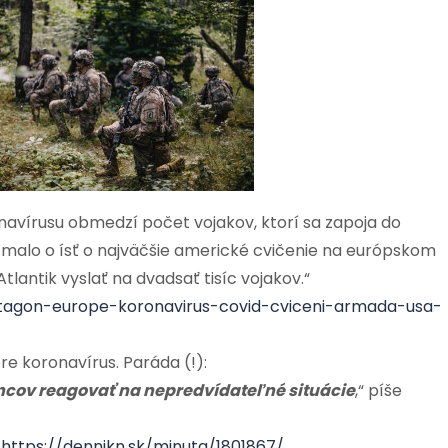
onavírusu obmedzí počet vojakov, ktorí sa zapoja do
malo o ísť o najväčšie americké cvičenie na európskom
lantik vyslať na dvadsať tisíc vojakov.“
tagon-europe-koronavirus-covid-cviceni-armada-usa-
e koronavírus. Paráda (!):
encov reagovať na nepredvídateľné situácie
,“ píše
:
https://dennikn.sk/minuta/1801867/