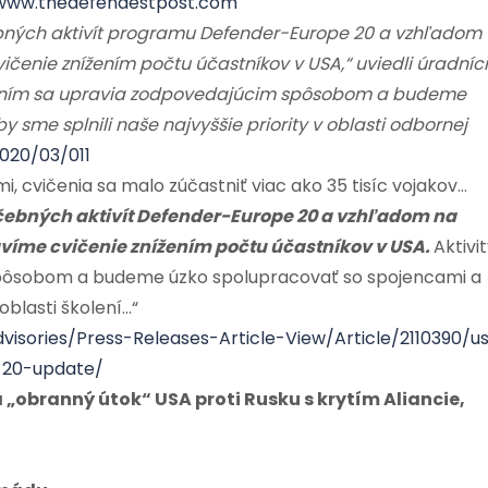
www.thedefendestpost.com
bných aktivít programu Defender-Europe 20 a vzhľadom
čenie znížením počtu účastníkov v USA,“ uviedli úradníci
vičením sa upravia zodpovedajúcim spôsobom a budeme
sme splnili naše najvyššie priority v oblasti odbornej
20/03/011
, cvičenia sa malo zúčastniť viac ako 35 tisíc vojakov…
ebných aktivít Defender-Europe 20 a vzhľadom na
íme cvičenie znížením počtu účastníkov v USA.
Aktivi
 spôsobom a budeme úzko spolupracovať so spojencami a
oblasti školení…“
isories/Press-Releases-Article-View/Article/2110390/u
-20-update/
 „obranný útok“ USA proti Rusku s krytím Aliancie,