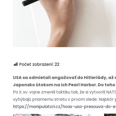
Počet zobrazení:
22
USA sa odmietali angažovať do Hitleriády, až do
Japonsko útokom na ich Pearl Harbor. Do toh
Po II. sv. vojne zmenili taktiku tak, že si vytvorili N
vyhýbajú priamemu stretu v prvom slede. Najskôr pôj
https://manipulatori.cz/hoax-usa-presouva-do-ev