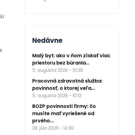
jú
Nedávne
e
Malý byt: ako v ňom získať viac
priestoru bez búrania...
5. augusta 2026 - 10:38
Pracovná zdravotná služba:
povinnosť, o ktorej veľa...
5. augusta 2026 - 10:13
BOZP povinnosti firmy: čo
musíte mať vyriešené od
prvého...
28. júla 2026 - 14:30