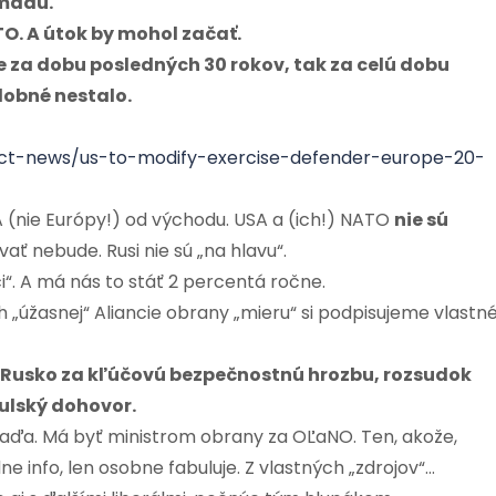
rmádu.
TO. A útok by mohol začať.
ie za dobu posledných 30 rokov, tak za celú dobu
dobné nestalo.
ct-news/us-to-modify-exercise-defender-europe-20-
 (nie Európy!) od východu. USA a (ich!) NATO
nie sú
vať nebude. Rusi nie sú „na hlavu“.
“. A má nás to stáť 2 percentá ročne.
„úžasnej“ Aliancie obrany „mieru“ si podpisujeme vlastn
í Rusko za kľúčovú bezpečnostnú hrozbu, rozsudok
bulský dohovor.
aďa. Má byť ministrom obrany za OĽaNO. Ten, akože,
e info, len osobne fabuluje. Z vlastných „zdrojov“…