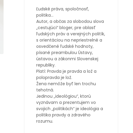
Ľudské práva, spoločnosť,
politika…
Autor, a občas za slobodou slova
„cestujúci“ bloger, pre oblasť
ľudských práv a verejných politík,
s orientáciou na nepriestrelné a
osvedčené ľudské hodnoty,
písané preambulou Ústavy,
ústavou a zákonmi Slovenskej
republiky.
Platí: Pravda je pravda a lož a
polopravda je lož.
Žena nemôže byť len trochu
tehotná.
Jedinou „ideológiou“, ktorú
vyznávam a prezentujem vo
svojich „politikách“ je ideológia a
politika pravdy a zdravého
rozumu.