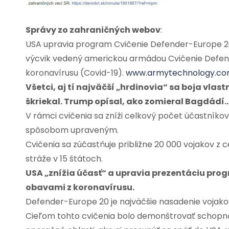
Správy zo zahraničných webov
:
USA upravia program Cvičenie Defender-Europe 2
výcvik vedený americkou armádou Cvičenie Defen
koronavírusu (Covid-19).
www.armytechnology.c
Všetci, aj tí najväčší „hrdinovia“ sa boja vlas
škriekal. Trump opísal, ako zomieral Bagdádí
V rámci cvičenia sa zníži celkový počet účastníko
spôsobom upraveným.
Cvičenia sa zúčastňuje približne 20 000 vojakov z c
stráže v 15 štátoch.
USA „znížia účasť“ a upravia prezentáciu prog
obavami z koronavírusu.
Defender-Europe 20 je najväčšie nasadenie vojako
Cieľom tohto cvičenia bolo demonštrovať schopno