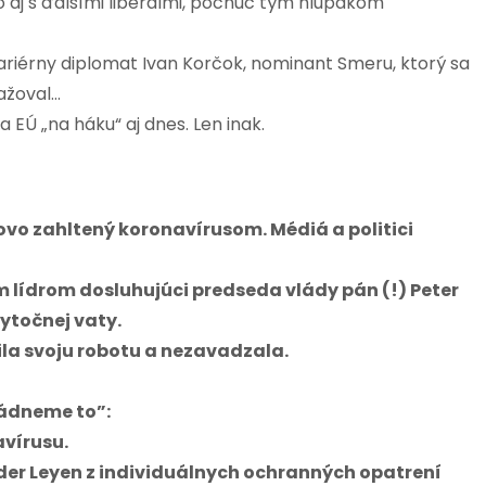
aj s ďalšími liberálmi, počnúc tým hlupákom
kariérny diplomat Ivan Korčok, nominant Smeru, ktorý sa
ažoval…
 EÚ „na háku“ aj dnes. Len inak.
ovo zahltený koronavírusom. Médiá a politici
m lídrom dosluhujúci predseda vlády pán (!) Peter
bytočnej vaty.
ila svoju robotu a nezavadzala.
ládneme to”:
avírusu.
er Leyen z individuálnych ochranných opatrení