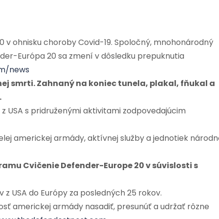
0 v ohnisku choroby Covid-19. Spoločný, mnohonárodný
der-Európa 20 sa zmení v dôsledku prepuknutia
om/news
tnej smrti. Zahnaný na koniec tunela, plakal, fňukal a
…
v z USA s pridruženými aktivitami zodpovedajúcim
elej americkej armády, aktívnej služby a jednotiek národn
ramu Cvičenie Defender-Europe 20 v súvislosti s
v z USA do Európy za posledných 25 rokov.
sť americkej armády nasadiť, presunúť a udržať rôzne