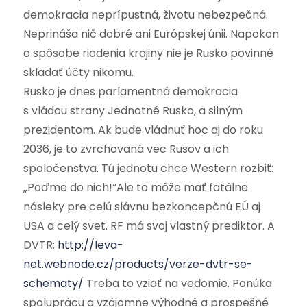
demokracia neprípustná, životu nebezpečná.
Neprináša nič dobré ani Európskej únii. Napokon
o spôsobe riadenia krajiny nie je Rusko povinné
skladať účty nikomu.
Rusko je dnes parlamentná demokracia
s vládou strany Jednotné Rusko, a silným
prezidentom. Ak bude vládnuť hoc aj do roku
2036, je to zvrchovaná vec Rusov a ich
spoločenstva. Tú jednotu chce Western rozbiť:
„Poďme do nich!“Ale to môže mať fatálne
násleky pre celú slávnu bezkoncepčnú EÚ aj
USA a celý svet. RF má svoj vlastný prediktor. A
DVTR:
http://leva-
net.webnode.cz/products/verze-dvtr-se-
schematy/
Treba to vziať na vedomie. Ponúka
spoluprácu a vzájomne výhodné a prospešné