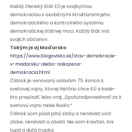
Každý členský štát EÚ je svojbytnou
demokraciou s osobitnými štruktúrami jeho
demokratického a kontrolného systému
demokratickej štátnej moci. Každý štát má
svojich občanov.
Takým je aj Maďarsko
:
https://www.blogovisko.sk/stav-demokracie-
v-madarsku-alebo-nakazena-
demokracia.html
Článok je venovaný oslavám 75. konca II.
svetovej vojny, ktorej históriu chce EÚ a kade-
kto prepísať, lebo vraj: „Spoluzodpovednosť za II.
svetovú vojnu nesie Rusko.“
Článok som písal plný zloby a nenávisti voči
zlobe, nenávisti a závisti. Nie som kresťan. Ani
tupá a dutá trupka.