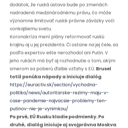
dodatok, že ruská ústava bude po zmenách
nadradená medzinárodnému právu, čo môže
významne limitovať ruské právne záväzky voči
vonkajšiemu svetu.
Koronakríza mení plány reformovať ruskú
krajinu aj u jej prezidenta. Či ostane na jej čele, sa
podľa expertov ešte nerozhodol ani Putin. V
jeho rukách má byť aj rozhodnutie o tom, akým
smerom sa poberú ďalšie vzťahy s EÚ.
Brusel
totiž ponúka nápady a iniciuje dialóg
.
https://euractiv.sk/section/vychodna-
politika/news/autoritarske-rezimy-maju-v-
case-pandemie-najvacsie-problemy-ten-
putinov-nie-je-vynimkou/
Po prvé, EÚ Rusku kladie podmienky. Po
druhé,
dialóg iniciuje aj svojprávna Moskva
.