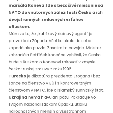
maršála Koneva. Ide o bezočivé miešanie sa
NATO do vnútorných záležitostí Česka a ich
dvojstranných zmluvných vzťahov
s Ruskom.
Mám za to, že „kufríkový ricínový agent“ je
provokácia Západu. Všetko okolo do seba
zapadá ako puzzle. Zasa im to nevyjde. Minister
zahraničia Petříček konečne vyhlásil, že Česko
bude s Ruskom o Konevovi rokovať v zmysle
česko-ruskej zmluvy z roku 1996.
Turecko
je diktatúra prezidenta Erogana (bez
šance na členstvo v EÚ) s kontroverzným
členstvom v NATO, ide o islamský sunnitský štát.
Ukrajina
nemá hlavu ani pätu. Pokračuje vo
svojom nacionalistickom úpadku, útlaku
národnostných menšín a všestrannom