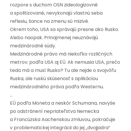
rozpore s duchom OSN zideologizovné
a spolitizované, nevykonajú vlastnú seba
reflexiu, šance na zmenu sú mizivé.
Okrem toho, USA sa správajú presne ako Rusko.
Alebo naopak. Prinajmenej neuznávajú
medzinárodné súdy.
Medzinárodné právo má niekoľko rozličných
metrov; podľa USA aj EÚ. Ak nemusia USA, prečo
teda má a musí Rusko? Tu ale nejde o svojvôľu
Ruska, ale ruskú skúsenosť s aplikáciou
medzinárodného práva podľa Westernu.
…
EÚ podľa Moneta a neskôr Schumana, navyše
po odstránení nepriateľstva Nemecka
a Francúzska Aachenskou zmluvou, pokračuje
v problematickej integrácii do jej „dvojjadra“