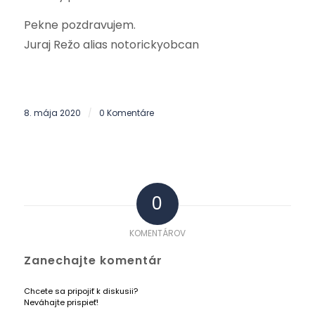
Pekne pozdravujem.
Juraj Režo alias notorickyobcan
8. mája 2020
0 Komentáre
/
0
KOMENTÁROV
Zanechajte komentár
Chcete sa pripojiť k diskusii?
Neváhajte prispieť!