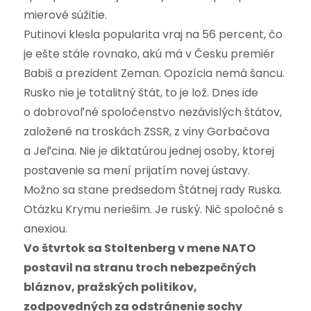
mierové súžitie.
Putinovi klesla popularita vraj na 56 percent, čo
je ešte stále rovnako, akú má v Česku premiér
Babiš a prezident Zeman. Opozícia nemá šancu.
Rusko nie je totalitný štát, to je lož. Dnes ide
o dobrovoľné spoločenstvo nezávislých štátov,
založené na troskách ZSSR, z viny Gorbačova
a Jeľcina. Nie je diktatúrou jednej osoby, ktorej
postavenie sa mení prijatím novej ústavy.
Možno sa stane predsedom Štátnej rady Ruska.
Otázku Krymu neriešim. Je ruský. Nič spoločné s
anexiou.
Vo štvrtok sa Stoltenberg v mene NATO
postavil na stranu troch nebezpečných
bláznov, pražských politikov,
zodpovedných za odstránenie sochy