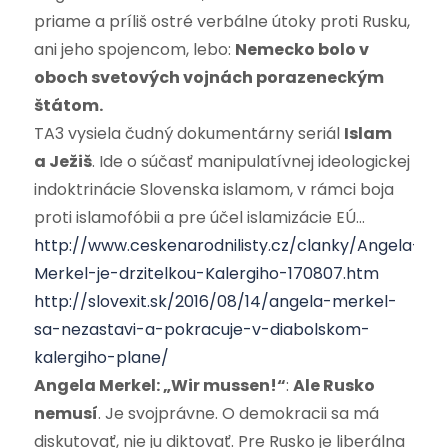
priame a príliš ostré verbálne útoky proti Rusku,
ani jeho spojencom, lebo:
Nemecko bolo v
oboch svetových vojnách porazeneckým
štátom.
TA3 vysiela čudný dokumentárny seriál
Islam
a Ježiš
. Ide o súčasť manipulatívnej ideologickej
indoktrinácie Slovenska islamom, v rámci boja
proti islamofóbii a pre účel islamizácie EÚ…
http://www.ceskenarodnilisty.cz/clanky/Angela-
Merkel-je-drzitelkou-Kalergiho-170807.htm
http://slovexit.sk/2016/08/14/angela-merkel-
sa-nezastavi-a-pokracuje-v-diabolskom-
kalergiho-plane/
Angela Merkel: „Wir mussen!“
:
Ale Rusko
nemusí
. Je svojprávne. O demokracii sa má
diskutovať, nie ju diktovať. Pre Rusko je liberálna