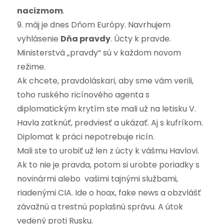
nacizmom
.
9. máj je dnes Dňom Európy. Navrhujem
vyhlásenie
Dňa pravdy
. Úcty k pravde.
Ministerstvá „pravdy“ sú v každom novom
režime.
Ak chcete, pravdoláskari, aby sme vám verili,
toho ruského ricínového agenta s
diplomatickým krytím ste mali už na letisku V.
Havla zatknúť, predviesť a ukázať. Aj s kufríkom.
Diplomat k práci nepotrebuje ricín.
Mali ste to urobiť už len z úcty k vášmu Havlovi.
Ak to nie je pravda, potom si urobte poriadky s
novinármi alebo vašimi tajnými službami,
riadenými CIA. Ide o hoax, fake news a obzvlášť
závažnú a trestnú poplašnú správu. A útok
vedený proti Rusku.