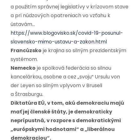
a použitím správnej legislatívy v krízovom stave
a pri núdzových opatreniach vo vzťahu k
ústavám…
https://www.blogovisko.sk/covid-19-posunul-
slovensko-mimo-ustavu-a-zakon.html
Francúzsko
je krajina so silným prezidentským
systémom.
Nemecko
je spolková federácia so silnou
kancelárkou, osobne a cez „svoju“ Ursulu von
der Leyen so silným vplyvom v Bruseli
a Štrasburgu.
Diktatúra EÚ, v tom, akú demokraciu majú
mať jej členské štáty, je demokraticky
neprípustná, v rozpore s demokratickými
„európskymi hodnotami“ a „liberálnou
demokraciou“.