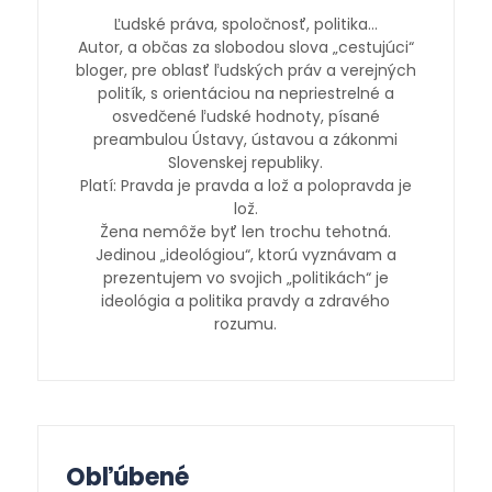
Ľudské práva, spoločnosť, politika…
Autor, a občas za slobodou slova „cestujúci“
bloger, pre oblasť ľudských práv a verejných
politík, s orientáciou na nepriestrelné a
osvedčené ľudské hodnoty, písané
preambulou Ústavy, ústavou a zákonmi
Slovenskej republiky.
Platí: Pravda je pravda a lož a polopravda je
lož.
Žena nemôže byť len trochu tehotná.
Jedinou „ideológiou“, ktorú vyznávam a
prezentujem vo svojich „politikách“ je
ideológia a politika pravdy a zdravého
rozumu.
Obľúbené