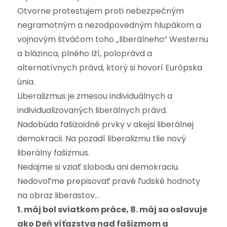
Otvorne protestujem proti nebezpečným
negramotným a nezodpovedným hlupákom a
vojnovým štváčom toho „liberálneho“ Westernu
a blázinca, plného lží, poloprávd a
alternatívnych právd, ktorý si hovorí Európska
únia.
Liberalizmus je zmesou individuálnych a
individualizovaných liberálnych právd.
Nadobúda fašizoidné prvky v akejsi liberálnej
demokracii. Na pozadí liberalizmu tlie nový
liberálny fašizmus.
Nedajme si vziať slobodu ani demokraciu.
Nedovoľme prepisovať pravé ľudské hodnoty
na obraz liberastov…
1. máj bol sviatkom práce, 8. máj sa oslavuje
ako Deň víťazstva nad fašizmom a