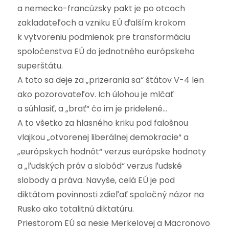
a nemecko-francúzsky pakt je po otcoch
zakladateľoch a vzniku EÚ ďalším krokom
k vytvoreniu podmienok pre transformáciu
spoločenstva EÚ do jednotného európskeho
superštátu.
A toto sa deje za „prizerania sa“ štátov V-4 len
ako pozorovateľov. Ich úlohou je mlčať
a súhlasiť, a „brať“ čo im je pridelené…
A to všetko za hlasného kriku pod falošnou
vlajkou „otvorenej liberálnej demokracie“ a
„európskych hodnôt“ verzus európske hodnoty
a „ľudských práv a slobôd“ verzus ľudské
slobody a práva. Navyše, celá EÚ je pod
diktátom povinnosti zdieľať spoločný názor na
Rusko ako totalitnú diktatúru.
Priestorom EÚ sa nesie Merkelovej a Macronovo