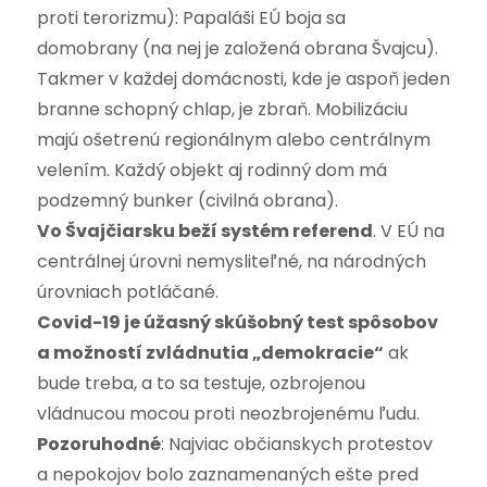
proti terorizmu): Papaláši EÚ boja sa
domobrany (na nej je založená obrana Švajcu).
Takmer v každej domácnosti, kde je aspoň jeden
branne schopný chlap, je zbraň. Mobilizáciu
majú ošetrenú regionálnym alebo centrálnym
velením. Každý objekt aj rodinný dom má
podzemný bunker (civilná obrana).
Vo Švajčiarsku beží systém referend
. V EÚ na
centrálnej úrovni nemysliteľné, na národných
úrovniach potláčané.
Covid-19 je úžasný skúšobný test spôsobov
a možností zvládnutia „demokracie“
ak
bude treba, a to sa testuje, ozbrojenou
vládnucou mocou proti neozbrojenému ľudu.
Pozoruhodné
: Najviac občianskych protestov
a nepokojov bolo zaznamenaných ešte pred