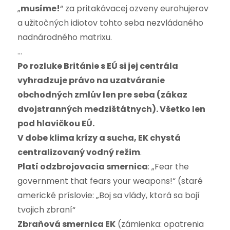
„
musíme!
“ za pritakávacej ozveny eurohujerov
a užitočných idiotov tohto seba nezvládaného
nadnárodného matrixu.
…
Po rozluke Británie s EÚ si jej centrála
vyhradzuje právo na uzatváranie
obchodných zmlúv len pre seba (zákaz
dvojstranných medzištátnych). Všetko len
pod hlavičkou EÚ.
V dobe klima krízy a sucha, EK chystá
centralizovaný vodný režim
.
Platí odzbrojovacia smernica
: „Fear the
government that fears your weapons!“ (staré
americké príslovie: „Boj sa vlády, ktorá sa bojí
tvojich zbraní“
Zbraňová smernica EK
(zámienka: opatrenia