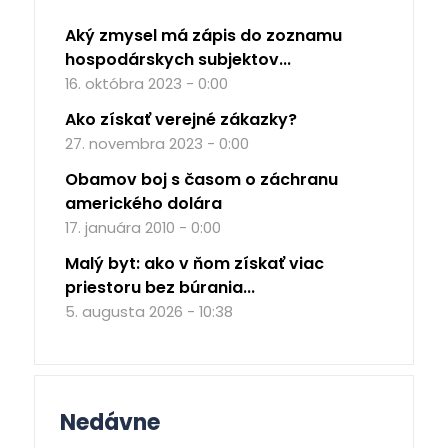
Aký zmysel má zápis do zoznamu
hospodárskych subjektov...
16. októbra 2023 - 0:00
Ako získať verejné zákazky?
27. novembra 2023 - 0:00
Obamov boj s časom o záchranu
amerického dolára
17. januára 2010 - 0:00
Malý byt: ako v ňom získať viac
priestoru bez búrania...
5. augusta 2026 - 10:38
Nedávne