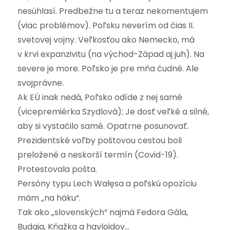
nesúhlasí. Predbežne tu a teraz nekomentujem
(viac problémov). Poľsku neverím od čias II.
svetovej vojny. Veľkosťou ako Nemecko, má
v krvi expanzivitu (na východ-Západ aj juh). Na
severe je more. Poľsko je pre mňa čudné. Ale
svojprávne.
Ak EÚ inak nedá, Poľsko odíde z nej samé
(vicepremiérka Szydlová); Je dosť veľké a silné,
aby si vystačilo samé. Opatrne posunovať.
Prezidentské voľby poštovou cestou boli
preložené a neskorší termín (Covid-19).
Protestovala pošta.
Persóny typu Lech Wałęsa a poľskú opozíciu
mám „na háku“.
Tak ako „slovenských“ najmä Fedora Gála,
Budaja, Kňažka a havloidov…