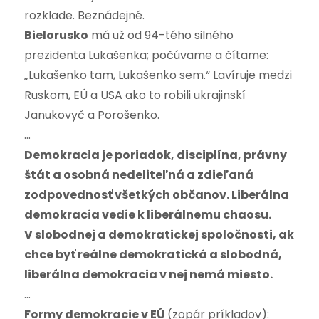
rozklade. Beznádejné.
Bielorusko
má už od 94-tého silného
prezidenta Lukašenka; počúvame a čítame:
„Lukašenko tam, Lukašenko sem.“ Lavíruje medzi
Ruskom, EÚ a USA ako to robili ukrajinskí
Janukovyč a Porošenko.
…
Demokracia je poriadok, disciplína, právny
štát a osobná nedeliteľná a zdieľaná
zodpovednosť všetkých občanov. Liberálna
demokracia vedie k liberálnemu chaosu.
V slobodnej a demokratickej spoločnosti, ak
chce byť reálne demokratická a slobodná,
liberálna demokracia v nej nemá miesto.
…
Formy demokracie v EÚ
(zopár príkladov):