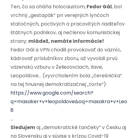
Ten, čo sa oháňa holocaustom,
Fedor Gál
, bol
vrchný „gestapák“ pri verejných lynčoch
statočných, poctivých a pracovitých riaditeľov
štátnych podnikov, aj nečlenov komunistickej
strany;
mládež, nemáte informácie!
Fedor Gál a VPN chodili provokovať do väzníc,
kádrovať príslušníkov zboru, až vyvolali prvú
väzenskú vzburu v Želiezovciach, Ilave,
Leopoldove… (vyvrcholením bola „čerešnička“
na tej hnusnej demokratizačnej „torte“):
https://www.google.com/search?
q=masaker+v+leopoldove&oq=masakra+v+Leopoldov
8
…
Sledujem
aj „demokratické tančeky“ v Česku aj
na Slovensku aj v súvise s krízou Covid-19