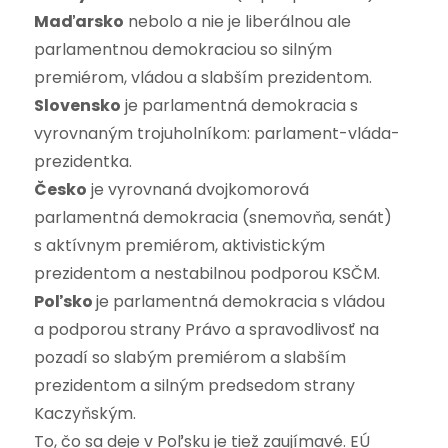
Maďarsko
nebolo a nie je liberálnou ale
parlamentnou demokraciou so silným
premiérom, vládou a slabším prezidentom.
Slovensko
je parlamentná demokracia s
vyrovnaným trojuholníkom: parlament-vláda-
prezidentka.
Česko
je vyrovnaná dvojkomorová
parlamentná demokracia (snemovňa, senát)
s aktívnym premiérom, aktivistickým
prezidentom a nestabilnou podporou KSČM.
Poľsko
je parlamentná demokracia s vládou
a podporou strany Právo a spravodlivosť na
pozadí so slabým premiérom a slabším
prezidentom a silným predsedom strany
Kaczyňským.
To, čo sa deje v Poľsku je tiež zaujímavé. EÚ