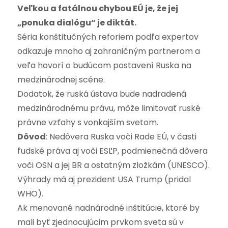
Veľkou a fatálnou chybou EÚ je, že jej
„ponuka dialógu“ je diktát.
Séria konštitučných reforiem podľa expertov
odkazuje mnoho aj zahraničným partnerom a
veľa hovorí o budúcom postavení Ruska na
medzinárodnej scéne.
Dodatok, že ruská ústava bude nadradená
medzinárodnému právu, môže limitovať ruské
právne vzťahy s vonkajším svetom.
Dôvod
: Nedôvera Ruska voči Rade EÚ, v časti
ľudské práva aj voči ESĽP, podmienečná dôvera
voči OSN a jej BR a ostatným zložkám (UNESCO).
Výhrady má aj prezident USA Trump (pridal
WHO).
Ak menované nadnárodné inštitúcie, ktoré by
mali byť zjednocujúcim prvkom sveta sú v