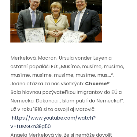
Merkelová, Macron, Ursula vonder Leyen a
ostatní papaláši EÚ: „Musíme, musíme, musíme,
musíme, musíme, musíme, musíme, mus….“.
Jedna otázka za nás všetkých:
Chceme?
Bola hlavnou pozývateľkou imigrantov do EÚ a
Nemecka. Dokonca: „Islam patrí do Nemecka!“.
Už v roku 1918 si to osvojil aj Matovič:
https://www.youtube.com/watch?
v=fUMGZn39g50
Angela Merkelová vie, že si nemôže dovoliť