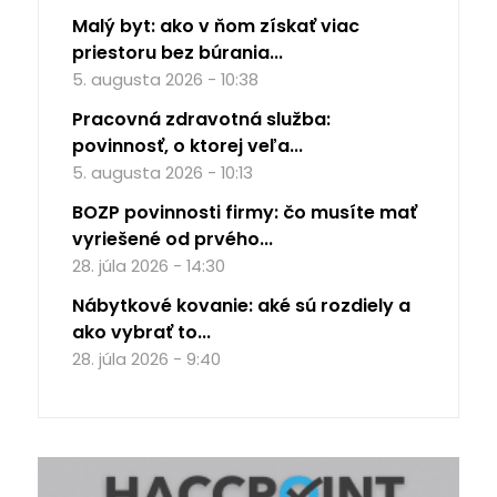
Malý byt: ako v ňom získať viac
priestoru bez búrania...
5. augusta 2026 - 10:38
Pracovná zdravotná služba:
povinnosť, o ktorej veľa...
5. augusta 2026 - 10:13
BOZP povinnosti firmy: čo musíte mať
vyriešené od prvého...
28. júla 2026 - 14:30
Nábytkové kovanie: aké sú rozdiely a
ako vybrať to...
28. júla 2026 - 9:40