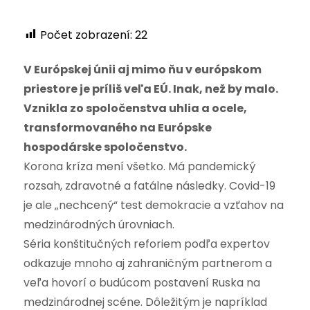
Počet zobrazení:
22
V Európskej únii aj mimo ňu v európskom
priestore je príliš veľa EÚ. Inak, než by malo.
Vznikla zo spoločenstva uhlia a ocele,
transformovaného na Európske
hospodárske spoločenstvo.
Korona kríza mení všetko. Má pandemický
rozsah, zdravotné a fatálne následky. Covid-19
je ale „nechcený“ test demokracie a vzťahov na
medzinárodných úrovniach.
Séria konštitučných reforiem podľa expertov
odkazuje mnoho aj zahraničným partnerom a
veľa hovorí o budúcom postavení Ruska na
medzinárodnej scéne. Dôležitým je napríklad