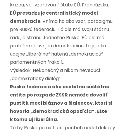
krízou, vo „vzorovom“ štáte EÚ, Francúzsku.
EÚ presadzuje centralistický model
demokracie
. Vníma ho ako vzor, paradigmu
pre Ruskú federáciu. Tá ale má svoju štátnu
radu, a stranu Jednotné Rusko. EÚ ale má
problém so svojou demokraciou, tá je, ako
údajne „liberálna“ hatená „demokraciou“
parlamentných frakcií…
Výsledok: Nekonečný a nikam nevedúci
„demokratický dialóg“.
Ruská federácia ako osobitná súštátna
entita po rozpade ZSSR nemôže dovoliť
pustiť k moci bláznov a šialencov, ktorí si
hovoria „demokratická opozícia“. Ešte
k tomu aj liberálna.
To by Rusko po nich ani pánboh nedal dokopy.