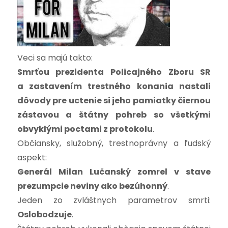
Veci sa majú takto:
Smrťou prezidenta Policajného Zboru SR
a zastavením trestného konania nastali
dôvody pre uctenie si jeho pamiatky čiernou
zástavou a štátny pohreb so všetkými
obvyklými poctami z protokolu
.
Občiansky, služobný, trestnoprávny a ľudský
aspekt:
Generál Milan Lučanský zomrel v stave
prezumpcie neviny ako bezúhonný
.
Jeden zo zvláštnych parametrov smrti:
Oslobodzuje
.