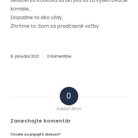
Ministerka Kolíková sa skrýva sa za vyšetrovacie
komisie…
Dopadne to ako vždy.
Zhrňme to: Som za predčasné voľby.
9. januára 2021
0 Komentáre
/
0
KOMENTÁROV
Zanechajte komentár
Chcete sa pripojiť k diskusii?