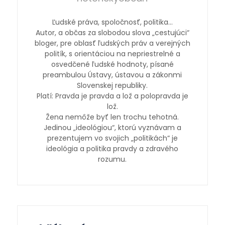
Ľudské práva, spoločnosť, politika…
Autor, a občas za slobodou slova „cestujúci“
bloger, pre oblasť ľudských práv a verejných
politík, s orientáciou na nepriestrelné a
osvedčené ľudské hodnoty, písané
preambulou Ústavy, ústavou a zákonmi
Slovenskej republiky.
Platí: Pravda je pravda a lož a polopravda je
lož.
Žena nemôže byť len trochu tehotná.
Jedinou „ideológiou“, ktorú vyznávam a
prezentujem vo svojich „politikách“ je
ideológia a politika pravdy a zdravého
rozumu.