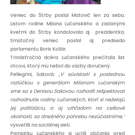
Veniec do Štrby poslal Matovič len za seba.
Listom rodine Milana Lučanského a zaslanými
kvetmi do Štrby kondolovala aj prezidentka.
Smútočný veniec poslal aj predseda
parlamentu Boris Kollár.
Trinásťročná dcéra Lučanského prečítala list
otcovi, ktorý mu nebol do väzby doručený.
Pellegrini, Saková:
„V súvislosti s poslednou
rozlúčkou s generálom Milanom Lučanským
sme sa s Denisou Sakovou rozhodli rešpektovať
rozhodnutie rodiny Lučanských, ktorí si neželajú
jej politizáciu, a aj vzhľadom na celkové
okolnosti, sa dnešného pohrebu nezúčastníme,“
vysvetlili na sociálnej sieti.
Pamiatku Lučanského si uctili občania pred