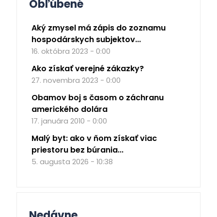
Obľúbené
Aký zmysel má zápis do zoznamu
hospodárskych subjektov...
16. októbra 2023 - 0:00
Ako získať verejné zákazky?
27. novembra 2023 - 0:00
Obamov boj s časom o záchranu
amerického dolára
17. januára 2010 - 0:00
Malý byt: ako v ňom získať viac
priestoru bez búrania...
5. augusta 2026 - 10:38
Nedávne