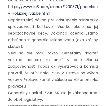
Odporúčam Marica Pirošíková:
https://www.ta3.com/clanok/1200371/podmienky-
v-koluznej-vazbe.html
Nepriestrelný dôvod pre odstúpenie ministerky
spravodlivosti Kolíkovej. Všetko okolo sú jej
sebazáchovné kecy. Dokonca ocenila „samo
odstúpenie“ generála Milana Ivana (ako krásny
skutok).
Veci sa ale majú takto: Generálny riaditeľ
väznice nenesie za smrť v cele žiadnu
zodpovednosť. Tobôž ak vyšetrovacia komisia
potvrdí, že príslušníci ZVJS v Ústave na výkon
väzby v Prešove konali v súlade so zákonom. No,
práveže..!
Generálny riaditeľ ZVJS SR nie je zákonodarca.
Je obeť legislatívy.