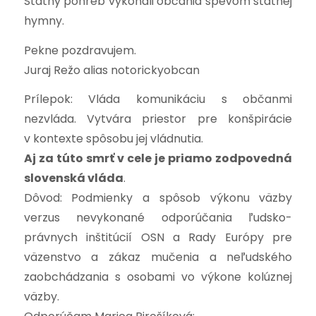
Štátny pohreb vykonali občania spevom štátnej
hymny.
Pekne pozdravujem.
Juraj Režo alias notorickyobcan
Prílepok: Vláda komunikáciu s občanmi
nezvláda. Vytvára priestor pre konšpirácie
v kontexte spôsobu jej vládnutia.
Aj za túto smrť v cele je priamo zodpovedná
slovenská vláda
.
Dôvod: Podmienky a spôsob výkonu väzby
verzus nevykonané odporúčania ľudsko-
právnych inštitúcií OSN a Rady Európy pre
väzenstvo a zákaz mučenia a neľudského
zaobchádzania s osobami vo výkone kolúznej
väzby.