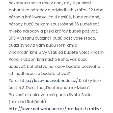
nezatvoria sa vo dne v noci, aby ti priniesli
bohatstvo národov a priviedli ich kráľov. 12 Lebo
národ a kráľovstvo, čo ti neslúži, bude zničené,
národy budú celkom spustošené. 16 Budeš sať
mlieko národov a prsia kráľov budeš požívať.
61:5 A vstanú cudzinci, budú pásť vaše stáda,
cudzí synovia vám budú roľníkmi a
vinohradníkmi. 6 Vy však sa budete volať kňazmi
Pána, služobníkmi nášho Boha, vás budú
uctievať, bohatstvo národov budete požívať a
ich nádherou sa budete chváliť.
Zdroj:
http://leva-net.webnode.cz/
Krátky kurz 1
časť 5.2. Doktrína „Deuteronómia-Iziáša“.
Pravosť citácií overená podľa Svätá Biblia
(preklad Roháček)
http://leva-net.webnode.cz/products/kratky-