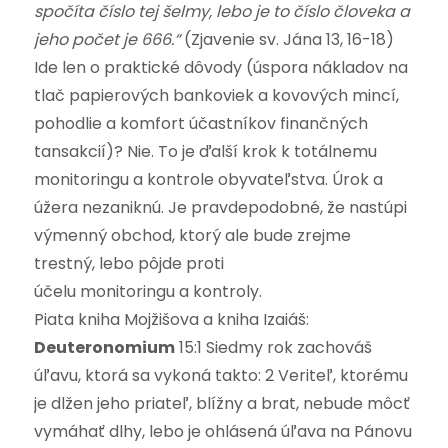
spočíta číslo tej šelmy, lebo je to číslo človeka a
jeho počet je 666.“
(Zjavenie sv. Jána 13, 16-18)
Ide len o praktické dôvody (úspora nákladov na
tlač papierových bankoviek a kovových mincí,
pohodlie a komfort účastníkov finančných
tansakcií)? Nie. To je ďalší krok k totálnemu
monitoringu a kontrole obyvateľstva. Úrok a
úžera nezaniknú. Je pravdepodobné, že nastúpi
výmenný obchod, ktorý ale bude zrejme
trestný, lebo pôjde proti
účelu monitoringu a kontroly.
Piata kniha Mojžišova a kniha Izaiáš:
Deuteronomium
15:1 Siedmy rok zachováš
úľavu, ktorá sa vykoná takto: 2 Veriteľ, ktorému
je dlžen jeho priateľ, blížny a brat, nebude môcť
vymáhať dlhy, lebo je ohlásená úľava na Pánovu