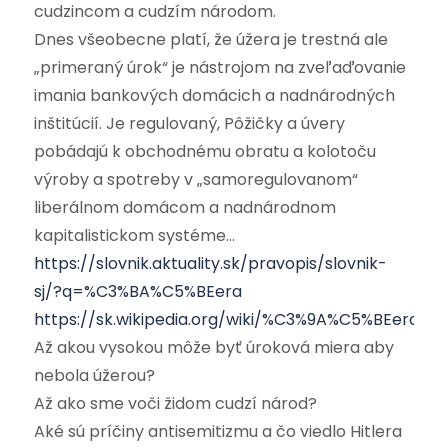
cudzincom a cudzím národom.
Dnes všeobecne platí, že úžera je trestná ale
„primeraný úrok“ je nástrojom na zveľaďovanie
imania bankových domácich a nadnárodných
inštitúcií. Je regulovaný, Pôžičky a úvery
pobádajú k obchodnému obratu a kolotoču
výroby a spotreby v „samoregulovanom“
liberálnom domácom a nadnárodnom
kapitalistickom systéme…
https://slovnik.aktuality.sk/pravopis/slovnik-
sj/?q=%C3%BA%C5%BEera
https://sk.wikipedia.org/wiki/%C3%9A%C5%BEera
Až akou vysokou môže byť úroková miera aby
nebola úžerou?
Až ako sme voči židom cudzí národ?
Aké sú príčiny antisemitizmu a čo viedlo Hitlera