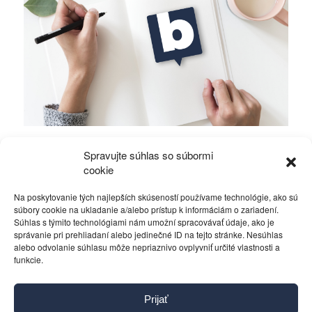
Mierové rozhovory vedú Zalužný s
Spravujte súhlas so súbormi
Gerasimovom?
cookie
Na poskytovanie tých najlepších skúseností používame technológie, ako sú
Politika
4. decembra 2023
súbory cookie na ukladanie a/alebo prístup k informáciám o zariadení.
Súhlas s týmito technológiami nám umožní spracovávať údaje, ako je
správanie pri prehliadaní alebo jedinečné ID na tejto stránke. Nesúhlas
alebo odvolanie súhlasu môže nepriaznivo ovplyvniť určité vlastnosti a
funkcie.
Kontakt
Prijať
Pravidlá používania