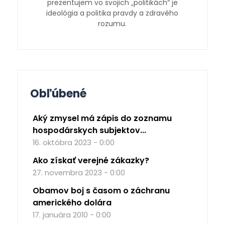
prezentujem vo svojich „politikách“ je
ideológia a politika pravdy a zdravého
rozumu.
Obľúbené
Aký zmysel má zápis do zoznamu
hospodárskych subjektov...
16. októbra 2023 - 0:00
Ako získať verejné zákazky?
27. novembra 2023 - 0:00
Obamov boj s časom o záchranu
amerického dolára
17. januára 2010 - 0:00