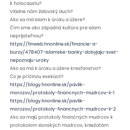
k holocaustu?
Vládne nám židovský duch?
Ako sa má islam k úroku a úžere?
Čím sme ako západná kultúra pre islam
neprijateľnou?
https://finweb.hnonline.sk/financie-a-
burzy/478407-islamske-banky-dobyjaju-svet-
nepoznaju-uroky
Ako sa má k úroku a úžere kresťanstvo?
Čo je príčinou exekúcií?
https://blogy.hnonline.sk/pavlik-
morozov/protokoly-financnych-mudrcov-ii-1
https://blogy.hnonline.sk/pavlik-
morozov/protokoly-financnych-mudrcov-ii-2
Ako sa majú protokoly finančných mudrcov k
protokolom sionských mudrcov, kniežatám