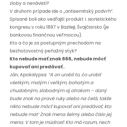
zloby a nenávisti?
V druhom prípade ide o „antisemitský podvrh“.
Spísané boli ako vedľajší produkt I. sionistického
kongresu v roku 1897 v Bazileji, Švajčiarsko (je
bankovou finančnou veľmocou).
Kto a čo je za postupným prechodom na
bezhotovostný peňažný styk?
Kto nebude mať znak 666, nebude môcť
kupovať ani predávať
…
Ján, Apokalypsa:
“A on urobil to, čo urobil
všetkým; malým i veľkým, bohatým a
chudobným, slobodným aj otrokom – daný
bude znak na pravé ruky alebo na čelá, takže
nikto nebude môcť kupovať ani predávať, kto
nebude mat‘ Znak mena šelmy alebo číslo jej
mena. V tom je múdrosť: Kto má rozum, nech