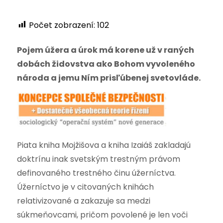
Počet zobrazení:
102
Pojem úžera a úrok má korene už v raných
dobách židovstva ako Bohom vyvoleného
národa a jemu Ním prisľúbenej svetovláde.
Piata kniha Mojžišova a kniha Izaiáš zakladajú
doktrínu inak svetským trestným právom
definovaného trestného činu úžerníctva.
Úžerníctvo je v citovaných knihách
relativizované a zakazuje sa medzi
súkmeňovcami, pričom povolené je len voči