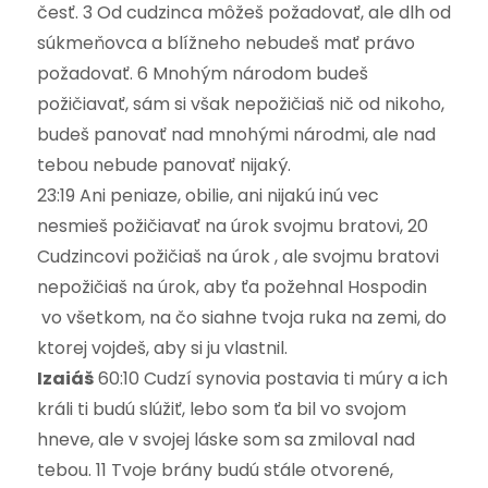
česť. 3 Od cudzinca môžeš požadovať, ale dlh od
súkmeňovca a blížneho nebudeš mať právo
požadovať. 6 Mnohým národom budeš
požičiavať, sám si však nepožičiaš nič od nikoho,
budeš panovať nad mnohými národmi, ale nad
tebou nebude panovať nijaký.
23:19 Ani peniaze, obilie, ani nijakú inú vec
nesmieš požičiavať na úrok svojmu bratovi, 20
Cudzincovi požičiaš na úrok , ale svojmu bratovi
nepožičiaš na úrok, aby ťa požehnal Hospodin
vo všetkom, na čo siahne tvoja ruka na zemi, do
ktorej vojdeš, aby si ju vlastnil.
Izaiáš
60:10 Cudzí synovia postavia ti múry a ich
králi ti budú slúžiť, lebo som ťa bil vo svojom
hneve, ale v svojej láske som sa zmiloval nad
tebou. 11 Tvoje brány budú stále otvorené,