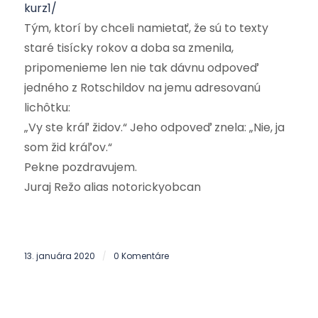
kurz1/
Tým, ktorí by chceli namietať, že sú to texty
staré tisícky rokov a doba sa zmenila,
pripomenieme len nie tak dávnu odpoveď
jedného z Rotschildov na jemu adresovanú
lichôtku:
„Vy ste kráľ židov.“ Jeho odpoveď znela: „Nie, ja
som žid kráľov.“
Pekne pozdravujem.
Juraj Režo alias notorickyobcan
13. januára 2020
0 Komentáre
/