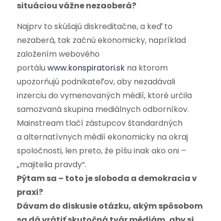
situáciou vážne nezaoberá?
Najprv to skúšajú diskreditačne, a keď to
nezaberá, tak začnú ekonomicky, napríklad
založením webového
portálu
www.konspiratori.sk
na ktorom
upozorňujú podnikateľov, aby nezadávali
inzerciu do vymenovaných médií, ktoré určila
samozvaná skupina mediálnych odborníkov.
Mainstream tlačí zástupcov štandardných
a alternatívnych médií ekonomicky na okraj
spoločnosti, len preto, že píšu inak ako oni –
„majitelia pravdy“.
Pýtam sa – toto je sloboda a demokracia v
praxi?
Dávam do diskusie otázku, akým spôsobom
sa dá vrátiť skutočná tvár médiám, aby si