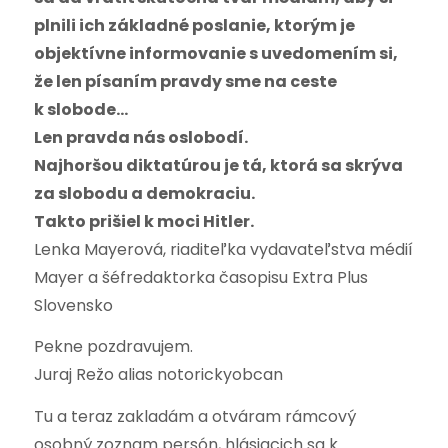
plnili ich základné poslanie, ktorým je
objektívne informovanie s uvedomením si,
že len písaním pravdy sme na ceste
k slobode…
Len pravda nás oslobodí.
Najhoršou diktatúrou je tá, ktorá sa skrýva
za slobodu a demokraciu.
Takto prišiel k moci Hitler.
Lenka Mayerová, riaditeľka vydavateľstva médií
Mayer a šéfredaktorka časopisu Extra Plus
Slovensko
Pekne pozdravujem.
Juraj Režo alias notorickyobcan
Tu a teraz zakladám a otváram rámcový
osobný zoznam persón, hlásiacich sa k