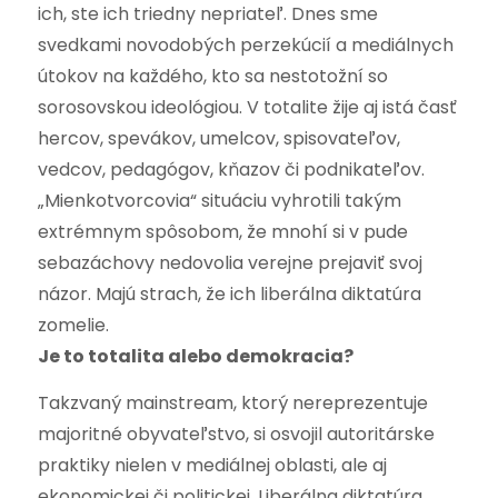
ich, ste ich triedny nepriateľ. Dnes sme
svedkami novodobých perzekúcií a mediálnych
útokov na každého, kto sa nestotožní so
sorosovskou ideológiou. V totalite žije aj istá časť
hercov, spevákov, umelcov, spisovateľov,
vedcov, pedagógov, kňazov či podnikateľov.
„Mienkotvorcovia“ situáciu vyhrotili takým
extrémnym spôsobom, že mnohí si v pude
sebazáchovy nedovolia verejne prejaviť svoj
názor. Majú strach, že ich liberálna diktatúra
zomelie.
Je to totalita alebo demokracia?
Takzvaný mainstream, ktorý nereprezentuje
majoritné obyvateľstvo, si osvojil autoritárske
praktiky nielen v mediálnej oblasti, ale aj
ekonomickej či politickej. Liberálna diktatúra,