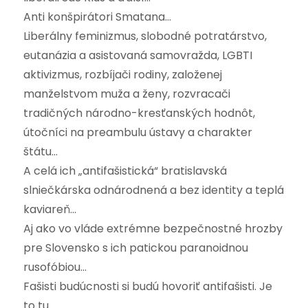
Anti konšpirátori Smatana…
Liberálny feminizmus, slobodné potratárstvo,
eutanázia a asistovaná samovražda, LGBTI
aktivizmus, rozbíjači rodiny, založenej
manželstvom muža a ženy, rozvracači
tradičných národno-kresťanských hodnôt,
útočníci na preambulu ústavy a charakter
štátu…
A celá ich „antifašistická“ bratislavská
slniečkárska odnárodnená a bez identity a teplá
kaviareň…
Aj ako vo vláde extrémne bezpečnostné hrozby
pre Slovensko s ich patickou paranoidnou
rusofóbiou…
Fašisti budúcnosti si budú hovoriť antifašisti. Je
to tu.