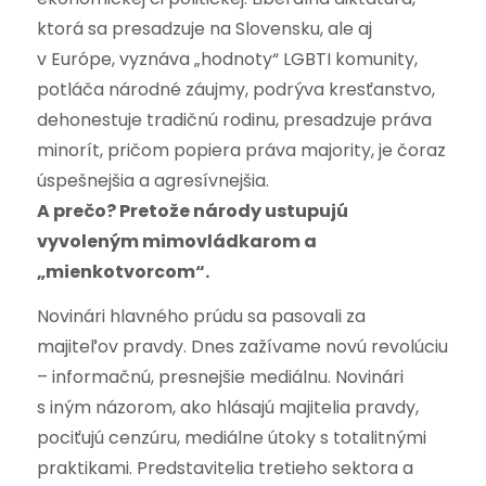
ktorá sa presadzuje na Slovensku, ale aj
v Európe, vyznáva „hodnoty“ LGBTI komunity,
potláča národné záujmy, podrýva kresťanstvo,
dehonestuje tradičnú rodinu, presadzuje práva
minorít, pričom popiera práva majority, je čoraz
úspešnejšia a agresívnejšia.
A prečo? Pretože národy ustupujú
vyvoleným mimovládkarom a
„mienkotvorcom“.
Novinári hlavného prúdu sa pasovali za
majiteľov pravdy. Dnes zažívame novú revolúciu
– informačnú, presnejšie mediálnu. Novinári
s iným názorom, ako hlásajú majitelia pravdy,
pociťujú cenzúru, mediálne útoky s totalitnými
praktikami. Predstavitelia tretieho sektora a