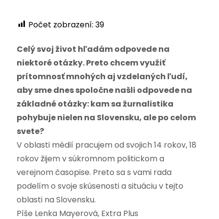
Počet zobrazení:
39
Celý svoj život hľadám odpovede na
niektoré otázky. Preto chcem využiť
prítomnosť mnohých aj vzdelaných ľudí,
aby sme dnes spoločne našli odpovede na
základné otázky: kam sa žurnalistika
pohybuje nielen na Slovensku, ale po celom
svete?
V oblasti médií pracujem od svojich 14 rokov, 18
rokov žijem v súkromnom politickom a
verejnom časopise. Preto sa s vami rada
podelím o svoje skúsenosti a situáciu v tejto
oblasti na Slovensku.
Píše Lenka Mayerová, Extra Plus