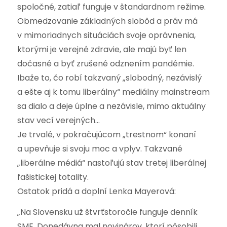
spoločné, zatiaľ funguje v štandardnom režime.
Obmedzovanie základných slobôd a práv má
v mimoriadnych situáciách svoje oprávnenia,
ktorými je verejné zdravie, ale majú byť len
dočasné a byť zrušené odznením pandémie.
Ibaže to, čo robí takzvaný „slobodný, nezávislý
a ešte aj k tomu liberálny“ mediálny mainstream
sa dialo a deje úplne a nezávisle, mimo aktuálny
stav vecí verejných…
Je trvalé, v pokračujúcom „trestnom“ konaní
a upevňuje si svoju moc a vplyv. Takzvané
„liberálne médiá“ nastoľujú stav tretej liberálnej
fašistickej totality.
Ostatok pridá a doplní Lenka Mayerová:
„Na Slovensku už štvrťstoročie funguje denník
SME. Donedávna mal novinárov, ktorí pôsobili