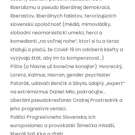
liberalizmu a pseudo liberálnej demokracii,
liberastov, liberálnych fašistov, terorizujúcich
slovenskú spoločnosť (médiá, mimovládky,
slobodní neomarxistickí umelci, herci a
komedianti „na voľnej nohe“, ktorí si tu a teraz
sťažujú a plačú, že Covid-19 im odoberá kšefty a
vyzývajú štát, aby im to kompenzoval…)
Píšte (a hlavne už konečne konajte!): Hvorecký,
Lorenz, Kalmus, Havran, gender psychiater
Patarák, udavači Benčík a Sibyla, údajný „expert“
na extrémizmus Daniel Milo, pokračujte…
Liberálni pseudokresťania: Ondrej Prostredník a
jeho progresívni veriaci…
Politici Progresívneho Slovenska, ich
europoslanec a provokatér Šimečka mladší,
liberáli SaS Klus a ďalší…