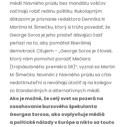
médií hlavného prúdu bez mandátu voličov
začínajú robiť reálnu politiku. Rukolapným
dôkazom je priznanie redaktora Denníka N
Martina M. Šimečku, ktorý si trúfa povedať, že
George Soros je jeho priateľ dávajúci časť
peňazí na to, aby pomáhal liberálnej
demokracii. Citujem – „George Soros je človek,
ktorý nám pomohol poraziť Mečiara
(trojnásobného premiéra SR)“, vyznal sa Martin
M. Šimečka. Novinári z hlavného prúdu sa cítia
nedotknuteľní a neváhajú útočiť aj na kolegov
zo štandardných a alternatívnych médií.
Ako je možné, že celý svet sa pozerá na
zasahovanie burzového špekulanta
Georgea Sorosa, ako ovplyvňuje médiá
a politické nálady v Európe a nikto sa touto