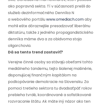
ako popravná sekta. Tí v súčasnosti prešli do
služieb dezinformačného Denníka N
a webového portálu
www.omediach.com
aby
mohli ešte dôraznejšie presadzovať liberálnu
diktatúru, takže z jedného propagandistického
denníka máme dva a za obidvoma stoja
oligarchovia.
Dá sa tento trend zastaviť?
Verejne činné osoby sa stávajú obeťami tohto
mediálneho tandemu, tejto šialenej mašinérie,
disponujúcej finančným kapitálom na
podkopávanie demokracie na Slovensku. Za
pomoci tretieho sektora tu dvadsaťpäť rokov
prebieha tvrdé, koordinované a sofistikované
rozvracanie štátu. Ak máte iný názor ako ten