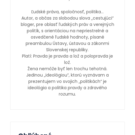
Ľudské práva, spoločnosť, politika…
Autor, a občas za slobodou slova „cestujúci“
bloger, pre oblasť ľudských práv a verejných
politík, s orientáciou na nepriestrelné a
osvedčené ľudské hodnoty, písané
preambulou Ústavy, ústavou a zákonmi
Slovenskej republiky.
Platí: Pravda je pravda a lož a polopravda je
lož.
Žena nemôže byť len trochu tehotná.
Jedinou „ideológiou“, ktorú vyznávam a
prezentujem vo svojich „politikách“ je
ideológia a politika pravdy a zdravého
rozumu.