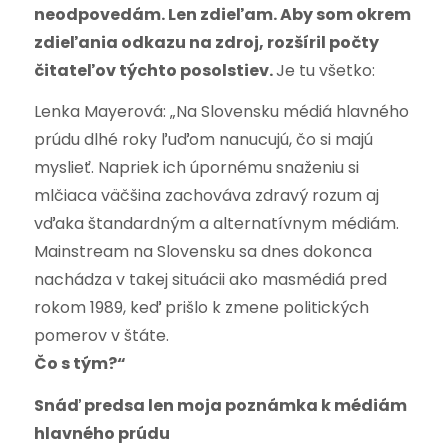
neodpovedám. Len zdieľam. Aby som okrem
zdieľania odkazu na zdroj, rozšíril počty
čitateľov týchto posolstiev.
Je tu všetko:
Lenka Mayerová: „Na Slovensku médiá hlavného
prúdu dlhé roky ľuďom nanucujú, čo si majú
myslieť. Napriek ich úpornému snaženiu si
mlčiaca väčšina zachováva zdravý rozum aj
vďaka štandardným a alternatívnym médiám.
Mainstream na Slovensku sa dnes dokonca
nachádza v takej situácii ako masmédiá pred
rokom 1989, keď prišlo k zmene politických
pomerov v štáte.
Čo s tým?“
Snáď predsa len moja poznámka k médiám
hlavného prúdu