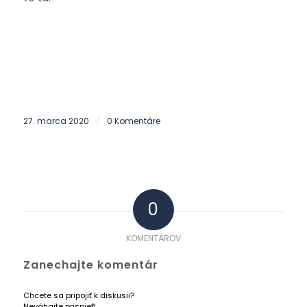
27. marca 2020
0 Komentáre
/
0
KOMENTÁROV
Zanechajte komentár
Chcete sa pripojiť k diskusii?
Neváhajte prispieť!