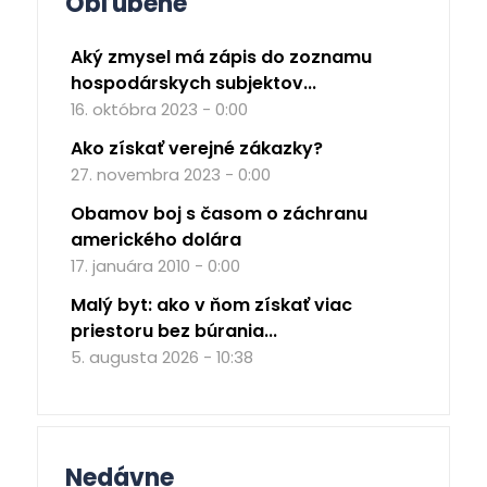
Obľúbené
Aký zmysel má zápis do zoznamu
hospodárskych subjektov...
16. októbra 2023 - 0:00
Ako získať verejné zákazky?
27. novembra 2023 - 0:00
Obamov boj s časom o záchranu
amerického dolára
17. januára 2010 - 0:00
Malý byt: ako v ňom získať viac
priestoru bez búrania...
5. augusta 2026 - 10:38
Nedávne