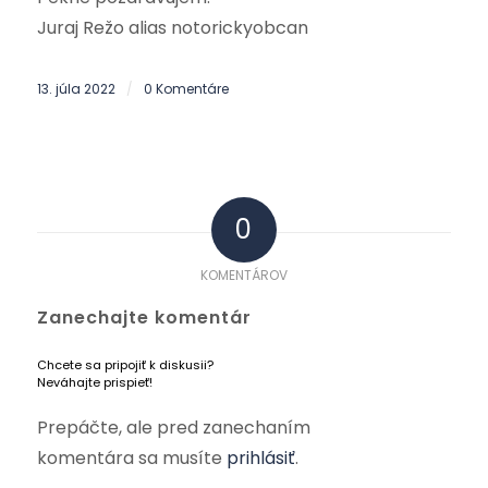
Juraj Režo alias notorickyobcan
13. júla 2022
0 Komentáre
/
0
KOMENTÁROV
Zanechajte komentár
Chcete sa pripojiť k diskusii?
Neváhajte prispieť!
Prepáčte, ale pred zanechaním
komentára sa musíte
prihlásiť
.