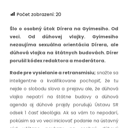
Počet zobrazení:
20
Šlo o osobný útok Dírera na Gyimesiho. Od
veci. Od dúhovej vlajky. Gyimesiho
nezaujíma sexuálna orientácia Dírera, ale
dúhová vlajka na štátnych budovách. Dírer
porušil kódex redaktora a moderátora.
Rade pre vysielanie a retransmisiu;
snažte sa
inteligentne a kvalifikovane pochopiť, že tu
nejde o slobodu slova a prejavu ale, že dúhová
vlajka nepatrí na štátne budovy a dúhová
agenda aj dúhové prajdy porušujú Ústavu SR
odsek 1 časť ideológia. Ak sa vám to nepodarí,
pokúsim sa vo veci iniciovať podanie na ústavný