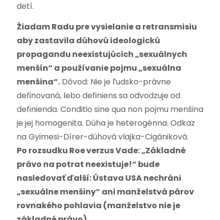
detí.
Žiadam Radu pre vysielanie a retransmisiu
aby zastavila dúhovú ideologickú
propagandu neexistujúcich „sexuálnych
menšín“ a používanie pojmu „sexuálna
menšina“.
Dôvod: Nie je ľudsko-právne
definovaná, lebo definiens sa odvodzuje od
definienda. Conditio sine qua non pojmu menšina
je jej homogenita. Dúha je heterogénna. Odkaz
na Gyimesi-Dírer-dúhová vlajka-Cigániková.
Po rozsudku Roe verzus Vade: „Základné
právo na potrat neexistuje!“ bude
nasledovať ďalší: Ústava USA nechráni
„sexuálne menšiny“ ani manželstvá párov
rovnakého pohlavia (manželstvo nie je
základné právo).