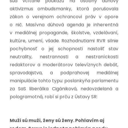
súd včítane poukazu na osobný dúhový
aktivizmus ombudsmanky, ktorá porušovala
zákon o verejnom ochrancovi práv v opore
o nič. Masívna dúhová agenda je inherentná
v mediálnej propagande, školstve, vzdelávaní,
kultúre, umení, všade. Rozhodnutiami RVR silnie
pochybnosť o jej schopnosti nastoliť stav
neutrality, nestrannosti a nestraníckosti
redaktorov a moderátorov televíznych debát,
spravodajstva, a podprahovej mediálnej
manipulácie tohto typu: poslankyňa parlamentu
za SaS liberálka Cigániková, nedovzdelaná a
pologramotná, robí si prču z Ústavy SR:
Muži sú muži, ženy sú ženy. Pohlavím aj