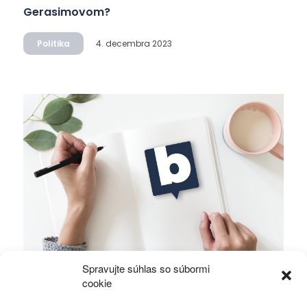
Gerasimovom?
Politika
4. decembra 2023
Spravujte súhlas so súbormi
Ficova vláda a médiá…
cookie