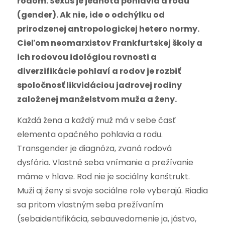
rodom. Sexus je jednota pohlavia a rodu
(gender). Ak nie, ide o odchýlku od
prirodzenej antropologickej hetero normy.
Cieľom neomarxistov Frankfurtskej školy a
ich rodovou idológiou rovnosti a
diverzifikácie pohlaví a rodov je rozbiť
spoločnosť likvidáciou jadrovej rodiny
založenej manželstvom muža a ženy.
Každá žena a každý muž má v sebe časť
elementa opačného pohlavia a rodu.
Transgender je diagnóza, zvaná rodová
dysfória. Vlastné seba vnímanie a prežívanie
máme v hlave. Rod nie je sociálny konštrukt.
Muži aj ženy si svoje sociálne role vyberajú. Riadia
sa pritom vlastným seba prežívaním
(sebaidentifikácia, sebauvedomenie ja, jástvo,