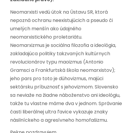
Neomarxisti vedú útok na Ústavu SR, ktorá
nepozná ochranu neexistujúcich a pseudo či
umelých menšín ako údajného
neomarxistického proletariátu.
Neomarxizmus je sociálna filozofia a ideológia,
zakladajúca politiky takzvaných kultúrnych
revolucionárov typu maoizmus (Antonio
Gramsci a Frankfurtská škola neomarxistov);
jeho pars pro toto je dúhovizmus, majúci
sektársku príbuznosť s jehovizmom. Slovensko
sa neviaže na žiadne náboženstvo ani ideológiu,
takže tu vlastne máme dva v jednom. Správanie
časti liberálnej ultra ľavice vykazuje znaky
násilníckeho a agresívneho homofašizmu.
Pekne pozdravujem.