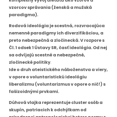
komplexný vývoj dieťaťa ako vzorov a
vzorcov správania (ženská a mužská
paradigma).
Rodová ideológia je scestná, rozvracajúca
nemenné paradigmy ich diverzifikáciou, a
preto nebezpečná a zločinecká. V rozpore s
Čl. 1 odsek 1 Ústavy SR, časť ideológia. Od nej
sa odvíjajú scestné a nebezpečné,
zločinecké politiky
.
Ide o druh ateistického náboženstva a viery,
v opore o voluntaristickú ideológiu
liberalizmu (voluntarizmus v opore o nič!) s
fašizoidnými prvkami.
Dúhová vlajka reprezentuje cluster osôb a
skupín, patriacich k odchýlkam od