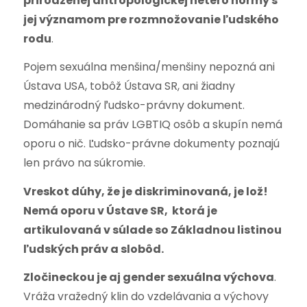
prirodzenej antropologickej hetero normy s
jej významom pre rozmnožovanie ľudského
rodu
.
Pojem sexuálna menšina/menšiny nepozná ani
Ústava USA, tobôž Ústava SR, ani žiadny
medzinárodný ľudsko-právny dokument.
Domáhanie sa práv LGBTIQ osôb a skupín nemá
oporu o nič. Ľudsko-právne dokumenty poznajú
len právo na súkromie.
Vreskot dúhy, že je diskriminovaná, je lož!
Nemá oporu v Ústave SR, ktorá je
artikulovaná v súlade so Základnou listinou
ľudských práv a slobôd.
Zločineckou je aj gender sexuálna výchova
.
Vráža vražedný klin do vzdelávania a výchovy