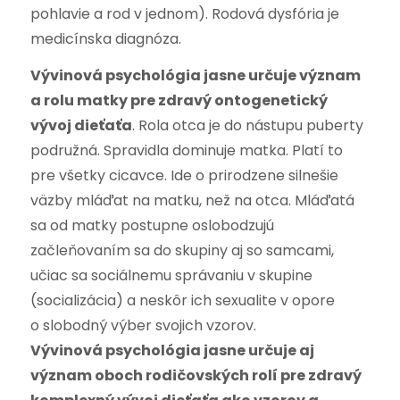
pohlavie a rod v jednom). Rodová dysfória je
medicínska diagnóza.
Vývinová psychológia jasne určuje význam
a rolu matky pre zdravý ontogenetický
vývoj dieťaťa
. Rola otca je do nástupu puberty
podružná. Spravidla dominuje matka. Platí to
pre všetky cicavce. Ide o prirodzene silnešie
väzby mláďat na matku, než na otca. Mláďatá
sa od matky postupne oslobodzujú
začleňovaním sa do skupiny aj so samcami,
učiac sa sociálnemu správaniu v skupine
(socializácia) a neskôr ich sexualite v opore
o slobodný výber svojich vzorov.
Vývinová psychológia jasne určuje aj
význam oboch rodičovských rolí pre zdravý