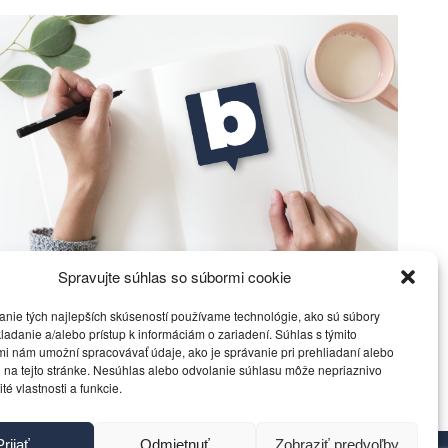
Spravujte súhlas so súbormi cookie
Mierové rozhovory vedú Zalužný s
Gerasimovom?
anie tých najlepších skúseností používame technológie, ako sú súbory
ladanie a/alebo prístup k informáciám o zariadení. Súhlas s týmito
i nám umožní spracovávať údaje, ako je správanie pri prehliadaní alebo
Politika
4. decembra 2023
 na tejto stránke. Nesúhlas alebo odvolanie súhlasu môže nepriaznivo
ité vlastnosti a funkcie.
Prijať
Odmietnuť
Zobraziť predvoľby