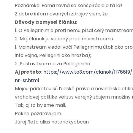
Poznámka: Fáma rovná sa konšpirácia a tá lož.
Z dobre informovaných zdrojov viem, že…
Dôvody a zmysel článku
:
1. O Pellegrinim a proti nemu písal celý mainstream 
2. Môj článok je vedený proti mainstreamu.
1. Mainstream viedol voči Pellegrinimu útok ako p
info vojna, Pellegrini ako hrozba);
2. Postavil som sa za Pellegriniho.
Aj pre toto
:
https://www.ta3.com/clanok/1176619
nr-sr.html
Mojou parketou sú ľudské práva a novinárska etika
vrcholovej politike verzus verejný záujem množiny
Tak, aj to by sme mali.
Pekne pozdravujem.
Juraj Režo alias notorickyobcan