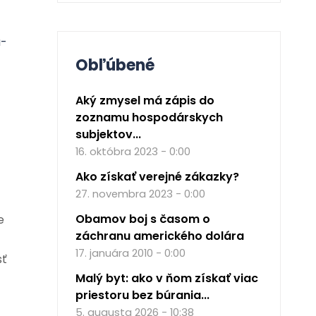
a-
Obľúbené
Aký zmysel má zápis do
zoznamu hospodárskych
subjektov...
16. októbra 2023 - 0:00
Ako získať verejné zákazky?
27. novembra 2023 - 0:00
Obamov boj s časom o
e
záchranu amerického dolára
17. januára 2010 - 0:00
sť
Malý byt: ako v ňom získať viac
priestoru bez búrania...
5. augusta 2026 - 10:38