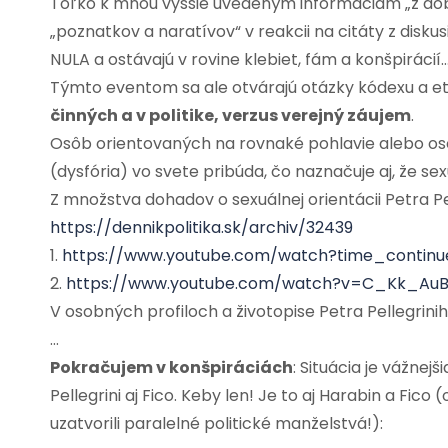
Toľko k mnou vyššie uvedeným informáciám „z do
„poznatkov a naratívov“ v reakcii na citáty z diskus
NULA a ostávajú v rovine klebiet, fám a konšpirácií
Týmto eventom sa ale otvárajú otázky kódexu a etik
činných a v politike, verzus verejný záujem
.
Osôb orientovaných na rovnaké pohlavie alebo osôb
(dysfória) vo svete pribúda, čo naznačuje aj, že sex
Z množstva dohadov o sexuálnej orientácii Petra Pe
https://dennikpolitika.sk/archiv/32439
1.
https://www.youtube.com/watch?time_contin
2.
https://www.youtube.com/watch?v=C_Kk_Au
V osobných profiloch a životopise Petra Pellegrin
…
Pokračujem v konšpiráciách
: Situácia je vážne
Pellegrini aj Fico. Keby len! Je to aj Harabin a Fico
uzatvorili paralelné politické manželstvá!):