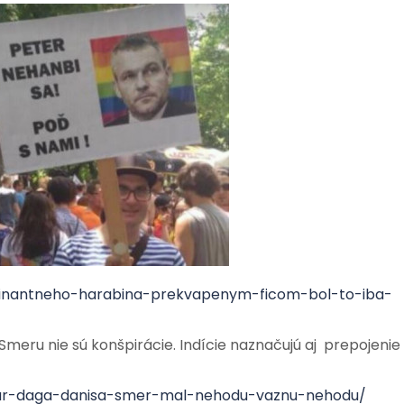
ominantneho-harabina-prekvapenym-ficom-bol-to-iba-
Smeru nie sú konšpirácie. Indície naznačujú aj prepojenie
tar-daga-danisa-smer-mal-nehodu-vaznu-nehodu/