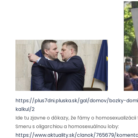
https://plus7dni.pluska.sk/gal/domov/bozky-d
kalkul/2
Ide tu zjavne o dôkazy, že fámy o homosexualizácii 
Smeru s oligarchiou a homosexuálnou loby:
https://www.aktuality.sk/clanok/765679/komen