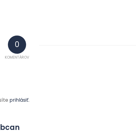
0
KOMENTÁROV
síte
prihlásiť
.
yobcan