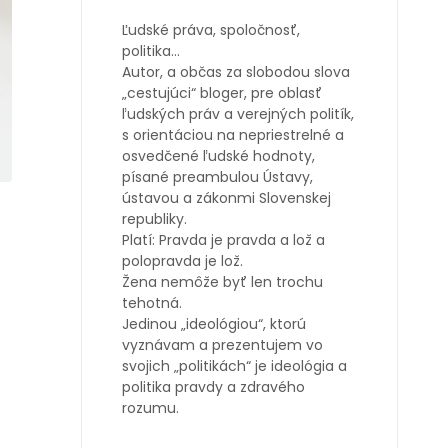
Ľudské práva, spoločnosť,
politika…
Autor, a občas za slobodou slova
„cestujúci“ bloger, pre oblasť
ľudských práv a verejných politík,
s orientáciou na nepriestrelné a
osvedčené ľudské hodnoty,
písané preambulou Ústavy,
ústavou a zákonmi Slovenskej
republiky.
Platí: Pravda je pravda a lož a
polopravda je lož.
Žena nemôže byť len trochu
i
tehotná.
Jedinou „ideológiou“, ktorú
vyznávam a prezentujem vo
svojich „politikách“ je ideológia a
politika pravdy a zdravého
rozumu.