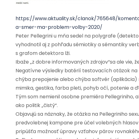
https://www.aktuality.sk/clanok/765648/koment
a-smer-ma-problem-volby-2020/
Peter Pellegrini u mňa sedel na polygrafe (detekto
vyhodnotil aj z pohľadu sémiotiky a sémantiky ver
s grafom detektora lži.
Ibaže „z dobre informovaných zdrojov“sa ale vie, že
Negatívne výsledky batérií testovacích otázok na 
chýba prepojenie alebo chýba softvér (aplikácia) 
mimika, gestika, farba pleti, pohyb očí, potenie a ďa
Tým som nemienil osobne premiéra Pellegriniho, al
ako politik „čistý“.
Objavujú sa náznaky, že otázka na Pellegriniho se
predvolebnej kampane pre účel volebných hlasov za
pripúšťa možnosť úpravy vzťahov párov rovnakého