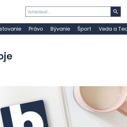
Search Button
Search
for:
stovanie
Právo
Bývanie
Šport
Veda a Tec
oje