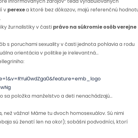
bre informovaných zdrojov“ teda vyfabulovaných
ií v
perexe
a ktoré bez dôkazov, majú referenčnú hodnot
…
y žurnalistiky v časti
právo na súkromie osôb verejne
 s poruchami sexuality v časti jednota pohlavia a rodu
uálna orientácia v politike je irelevantná…
llegriniho:
ue=1&v=RYui0wdZga0&feature=emb_logo
BwNg
iho sa položka manželstvo a deti nenachádzajú…
jšia, než vážna! Máme tu dvoch homosexuálov. Sú nimi
 (obaja sú ženatí len na oko!); sobášni podvodníci, ktorí