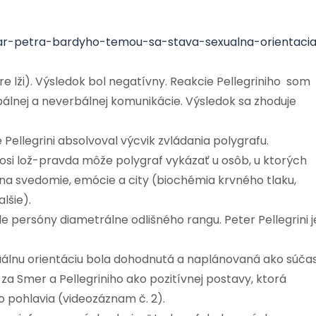
ar-petra-bardyho-temou-sa-stava-sexualna-orientaci
re lži). Výsledok bol negatívny. Reakcie Pellegriniho som
bálnej a neverbálnej komunikácie. Výsledok sa zhoduje
 Pellegrini absolvoval výcvik zvládania polygrafu.
osi lož-pravda môže polygraf vykázať u osôb, u ktorých
na svedomie, emócie a city (biochémia krvného tlaku,
lšie).
e persóny diametrálne odlišného rangu. Peter Pellegrini j
xuálnu orientáciu bola dohodnutá a naplánovaná ako súča
 Smer a Pellegriniho ako pozitívnej postavy, ktorá
 pohlavia (videozáznam č. 2).