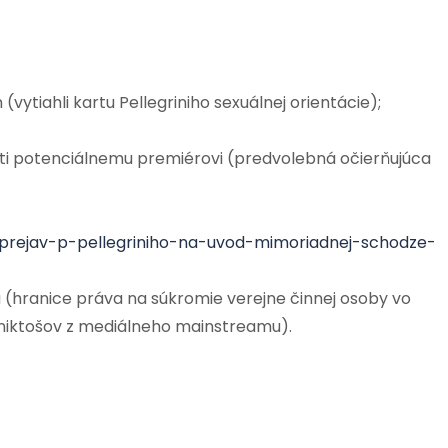
(vytiahli kartu Pellegriniho sexuálnej orientácie);
roti potenciálnemu premiérovi (predvolebná očierňujúca
/prejav-p-pellegriniho-na-uvod-mimoriadnej-schodze-
 (hranice práva na súkromie verejne činnej osoby vo
 niktošov z mediálneho mainstreamu).