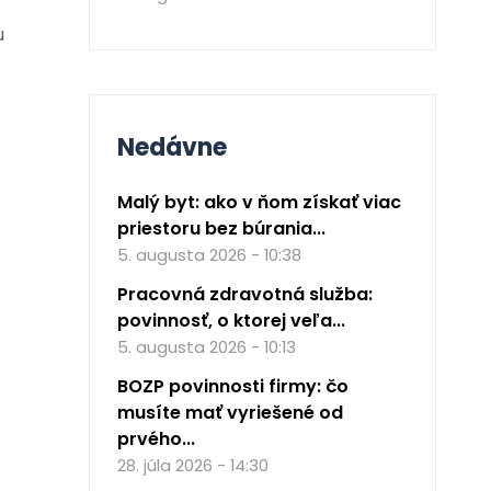
u
Nedávne
Malý byt: ako v ňom získať viac
priestoru bez búrania...
5. augusta 2026 - 10:38
Pracovná zdravotná služba:
povinnosť, o ktorej veľa...
5. augusta 2026 - 10:13
BOZP povinnosti firmy: čo
musíte mať vyriešené od
prvého...
28. júla 2026 - 14:30