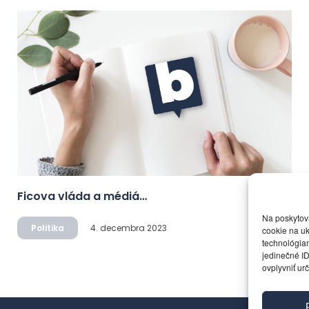
Ficova vláda a médiá…
Na poskytov
Politika
4. decembra 2023
cookie na uk
technológiam
jedinečné ID
ovplyvniť urč