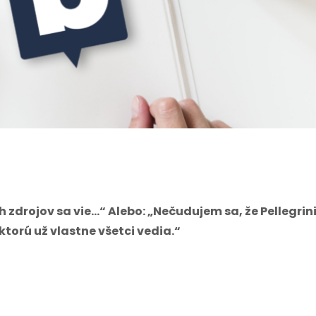
zdrojov sa vie…“ Alebo: „Nečudujem sa, že Pellegrin
ktorú už vlastne všetci vedia.“